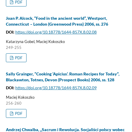
PDF
Joan P. Alcock, “Food in the ancient world”, Westport,
Connecticut – London (Greenwood Press) 2006, ss. 276
DOI:
https://doi.org/10.18778/1644-857X.8.02.08
Katarzyna Gobel, Maciej Kokoszko
249-255
PDF
Sally Grainger, “Cooking ‘Apicius’. Roman Recipes for Today”,
Blackawton, Totnes, Devon (Prospect Books) 2006, ss. 128
DOI:
https://doi.org/10.18778/1644-857X.8.02.09
Maciej Kokoszko
256-260
PDF
Andrzej Chwalba, „Sacrum i Rewolucja. Socjaliści polscy wobec