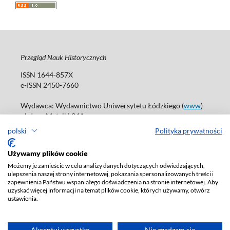
Przegląd Nauk Historycznych
ISSN 1644-857X
e-ISSN 2450-7660
Wydawca: Wydawnictwo Uniwersytetu Łódzkiego (
www
)
ul. Jana Matejki 34A
90-237 Łódź
polski
Polityka prywatności
Tel.: 42 235 01 65, fax: 42 66 55 86
Biuro: journals@uni.lodz.pl
Używamy plików cookie
Możemy je zamieścić w celu analizy danych dotyczących odwiedzających,
Deklaracja dostępności
ulepszenia naszej strony internetowej, pokazania spersonalizowanych treści i
zapewnienia Państwu wspaniałego doświadczenia na stronie internetowej. Aby
uzyskać więcej informacji na temat plików cookie, których używamy, otwórz
ustawienia.
Akceptuj wszystko
Nie zgadzam się