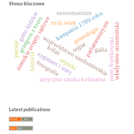
Słowa kluczowe
kampania 1789 roku
neoosmanizm
getto łódzkie
ziemskie urzędy sądowe
grzegorz z tours
xviii wiek
parlamentaryzm
władysław strzemiński
genealogia
województwo sandomierskie
piotr Świtkowski
pamięć
tejpat
kolaż
galia
zygmunt i stary
historia
sejmiki
fotografie
antyczna sztuka kulinarna
Latest publications