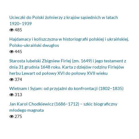
Ucieczki do Polski żołnierzy z krajów sąsiednich w latach
1920–1939
485
Hajdamacy i koliszczyzna w historiografii polskiej i ukraińskiej.
Polsko-ukraiński dwugłos
445
Starosta lubelski Zbigniew Firlej (zm. 1649) i jego testament z
dnia 31 grudnia 1648 roku. Karta z dziejów rodziny Firlejów
herbu Lewart od połowy XVI do połowy XVII wieku
374
Wietnam i Syjam: od przyjaźni do konfrontacji (1802–1835)
313
Jan Karol Chodkiewicz (1686–1712) – szkic biograficzny
młodego magnata
275