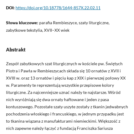
DOI:
https://doi.org/10.18778/1644-857X.22.02.11
Słowa kluczowe:
parafia Rembieszyce, szaty liturgiczne,
zabytkowe tekstylia, XVII–XX wiek
Abstrakt
Zespół zabytkowych szat liturgicznych w kościele pw. Świętych
Piotra i Pawła w Rembieszycach składa się 10 ornatów z XVII i
XVIII w. oraz 13 ornatów i pięciu kap z XIX i pierwszej połowy XX
w. Paramenty te reprezentują wszystkie przepisowe kolory
liturgiczne. Za najcenniejsze uznać należy te najstarsze. Wśród
nich wyróżniają się dwa ornaty haftowane i jeden z pasa
kontuszowego. Pozostałe szaty uszyte zostały z tkanin jedwabnych
pochodzenia włoskiego i francuskiego, w jednym przypadku jest
to tkanina wiązana z manufakturami niemieckimi. Większość z
nich zapewne należy łączyć z fundacją Franciszka Sariusza