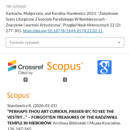
Jak cytować
Karkocha, Małgorzata, and Karolina Stanilewicz. 2023. “Zabytkowe
Szaty Liturgiczne Z kościoła Parafialnego W Rembieszycach –
Znaczenie I wartość Artystyczna”.
Przegląd Nauk Historycznych
22 (2):
277-301.
https://doi.org/10.18778/1644-857X.22.02.11
.
Formaty cytowań
0
1
Stanilewicz K.
(2026-01-01)
“PERHAPS THOU ART CURIOUS, PASSER-BY, TO SEE THE
VESTRY…” – FORGOTTEN TREASURES OF THE RADZIWIŁŁ
TEMPLE IN NIEBORÓW.
Archiwa Biblioteki I Muzea Koscielne,
126, 547-565.