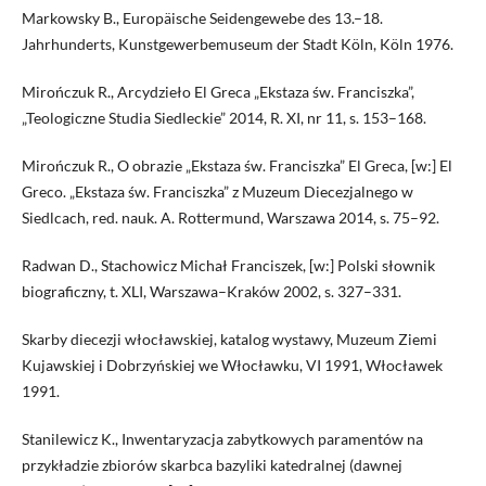
Markowsky B., Europäische Seidengewebe des 13.–18.
Jahrhunderts, Kunstgewerbemuseum der Stadt Köln, Köln 1976.
Mirończuk R., Arcydzieło El Greca „Ekstaza św. Franciszka”,
„Teologiczne Studia Siedleckie” 2014, R. XI, nr 11, s. 153–168.
Mirończuk R., O obrazie „Ekstaza św. Franciszka” El Greca, [w:] El
Greco. „Ekstaza św. Franciszka” z Muzeum Diecezjalnego w
Siedlcach, red. nauk. A. Rottermund, Warszawa 2014, s. 75–92.
Radwan D., Stachowicz Michał Franciszek, [w:] Polski słownik
biograficzny, t. XLI, Warszawa–Kraków 2002, s. 327–331.
Skarby diecezji włocławskiej, katalog wystawy, Muzeum Ziemi
Kujawskiej i Dobrzyńskiej we Włocławku, VI 1991, Włocławek
1991.
Stanilewicz K., Inwentaryzacja zabytkowych paramentów na
przykładzie zbiorów skarbca bazyliki katedralnej (dawnej