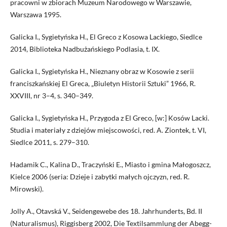
pracowni w zbiorach Muzeum Narodowego w Warszawie,
Warszawa 1995.
Galicka I., Sygietyńska H., El Greco z Kosowa Lackiego, Siedlce
2014, Biblioteka Nadbużańskiego Podlasia, t. IX.
Galicka I., Sygietyńska H., Nieznany obraz w Kosowie z serii
franciszkańskiej El Greca, „Biuletyn Historii Sztuki” 1966, R.
XXVIII, nr 3–4, s. 340–349.
Galicka I., Sygietyńska H., Przygoda z El Greco, [w:] Kosów Lacki.
Studia i materiały z dziejów miejscowości, red. A. Ziontek, t. VI,
Siedlce 2011, s. 279–310.
Hadamik C., Kalina D., Traczyński E., Miasto i gmina Małogoszcz,
Kielce 2006 (seria: Dzieje i zabytki małych ojczyzn, red. R.
Mirowski).
Jolly A., Otavská V., Seidengewebe des 18. Jahrhunderts, Bd. II
(Naturalismus), Riggisberg 2002, Die Textilsammlung der Abegg-