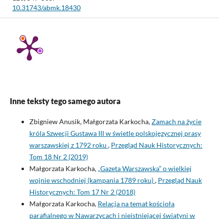
10.31743/abmk.18430
Inne teksty tego samego autora
Zbigniew Anusik, Małgorzata Karkocha,
Zamach na życie
króla Szwecji Gustawa III w świetle polskojęzycznej prasy
warszawskiej z 1792 roku
,
Przegląd Nauk Historycznych:
Tom 18 Nr 2 (2019)
Małgorzata Karkocha,
„Gazeta Warszawska” o wielkiej
wojnie wschodniej (kampania 1789 roku)
,
Przegląd Nauk
Historycznych: Tom 17 Nr 2 (2018)
Małgorzata Karkocha,
Relacja na temat kościoła
parafialnego w Nawarzycach i nieistniejącej świątyni w