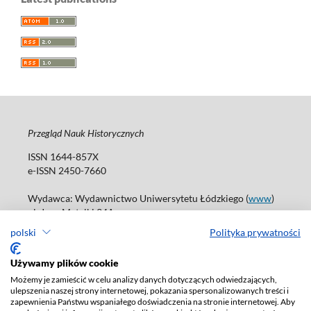
Przegląd Nauk Historycznych
ISSN 1644-857X
e-ISSN 2450-7660
Wydawca: Wydawnictwo Uniwersytetu Łódzkiego (
www
)
ul. Jana Matejki 34A
90-237 Łódź
polski
Polityka prywatności
Tel.: 42 235 01 65, fax: 42 66 55 86
Biuro: journals@uni.lodz.pl
Używamy plików cookie
Możemy je zamieścić w celu analizy danych dotyczących odwiedzających,
Deklaracja dostępności
ulepszenia naszej strony internetowej, pokazania spersonalizowanych treści i
zapewnienia Państwu wspaniałego doświadczenia na stronie internetowej. Aby