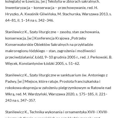
kolegiaty) w Łowiczu, [w:] Tekstylia w zbiorach sakralnych.
Inwentaryzacja – konserwacja – przechowywanie, red. H.
Hryszko, A. Kwaśnik-Gliwińska, M. Stachurska, Warszawa 2013, s.
64–81, il. 1–14 na s. 342–346.
Stanilewicz K., Szaty liturgiczne – zasoby, stan zachowania,
konserwacja, [w:] Konferencja Krajowa „Potrzeby
Konserwatorskie Obiektów Sakralnych na przykładzie
makroregionu łódzkiego – stan, zagrożenia i możliwości
przeciwdziałania”, Łódź, 9–10 grudnia 2005 r., red. J. Perkowski, B.
Więcek, Konstantynów Łódzki 2005, s. 51–62.
Stanilewicz K., Szaty liturgiczne w sanktuarium św. Antoniego z
Padwy, [w:] Miejsce, które ratuje. Prostota franciszkańska i
rokokowa ekspresja w założeniu pielgrzymkowym w Ratowie nad
Wkrą, red. M. Wardzyński, Warszawa 2020, s. 175–185, il. 221–
243 na s. 347–357.
Stanilewicz K., Technika wykonania i ornamentyka XVII- i XVIII-