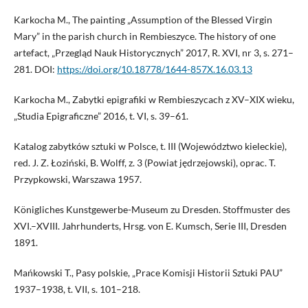
Karkocha M., The painting „Assumption of the Blessed Virgin
Mary” in the parish church in Rembieszyce. The history of one
artefact, „Przegląd Nauk Historycznych” 2017, R. XVI, nr 3, s. 271–
281. DOI:
https://doi.org/10.18778/1644-857X.16.03.13
Karkocha M., Zabytki epigrafiki w Rembieszycach z XV–XIX wieku,
„Studia Epigraficzne” 2016, t. VI, s. 39–61.
Katalog zabytków sztuki w Polsce, t. III (Województwo kieleckie),
red. J. Z. Łoziński, B. Wolff, z. 3 (Powiat jędrzejowski), oprac. T.
Przypkowski, Warszawa 1957.
Königliches Kunstgewerbe-Museum zu Dresden. Stoffmuster des
XVI.–XVIII. Jahrhunderts, Hrsg. von E. Kumsch, Serie III, Dresden
1891.
Mańkowski T., Pasy polskie, „Prace Komisji Historii Sztuki PAU”
1937–1938, t. VII, s. 101–218.