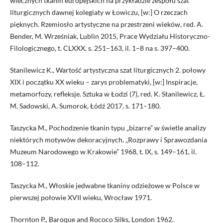
wiecznych tkanin europejskich na przykładzie zespołu szat
liturgicznych dawnej kolegiaty w Łowiczu, [w:] O rzeczach
pięknych. Rzemiosło artystyczne na przestrzeni wieków, red. A.
Bender, M. Wrześniak, Lublin 2015, Prace Wydziału Historyczno-
Filologicznego, t. CLXXX, s. 251–163, il. 1–8 na s. 397–400.
Stanilewicz K., Wartość artystyczna szat liturgicznych 2. połowy
XIX i początku XX wieku – zarys problematyki, [w:] Inspiracje,
metamorfozy, refleksje. Sztuka w Łodzi (7), red. K. Stanilewicz, Ł.
M. Sadowski, A. Sumorok, Łódź 2017, s. 171–180.
Taszycka M., Pochodzenie tkanin typu „bizarre” w świetle analizy
niektórych motywów dekoracyjnych, „Rozprawy i Sprawozdania
Muzeum Narodowego w Krakowie” 1968, t. IX, s. 149–161, il.
108–112.
Taszycka M., Włoskie jedwabne tkaniny odzieżowe w Polsce w
pierwszej połowie XVII wieku, Wrocław 1971.
Thornton P., Baroque and Rococo Silks, London 1962.