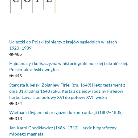
Ucieczki do Polski żołnierzy z krajów sąsiednich w latach
1920–1939
485
Hajdamacy i koliszczyzna w historiografii polskiej i ukraińskiej.
Polsko-ukraiński dwugłos
445
Starosta lubelski Zbigniew Firlej (zm. 1649) i jego testament z
dnia 31 grudnia 1648 roku. Karta z dziejów rodziny Firlejów
herbu Lewart od połowy XVI do połowy XVII wieku
374
Wietnam i Syjam: od przyjaźni do konfrontacji (1802–1835)
313
Jan Karol Chodkiewicz (1686–1712) – szkic biograficzny
młodego magnata