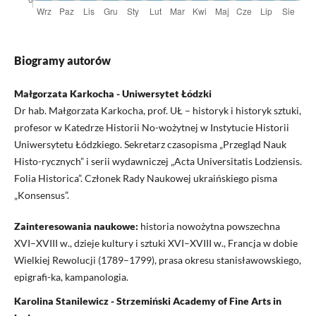
Biogramy autorów
Małgorzata Karkocha - Uniwersytet Łódzki
Dr hab. Małgorzata Karkocha, prof. UŁ – historyk i historyk sztuki,
profesor w Katedrze Historii No-wożytnej w Instytucie Historii
Uniwersytetu Łódzkiego. Sekretarz czasopisma „Przegląd Nauk
Histo-rycznych” i serii wydawniczej „Acta Universitatis Lodziensis.
Folia Historica”. Członek Rady Naukowej ukraińskiego pisma
„Konsensus”.
Zainteresowania naukowe:
historia nowożytna powszechna
XVI–XVIII w., dzieje kultury i sztuki XVI–XVIII w., Francja w dobie
Wielkiej Rewolucji (1789–1799), prasa okresu stanisławowskiego,
epigrafi-ka, kampanologia.
Karolina Stanilewicz - Strzemiński Academy of Fine Arts in