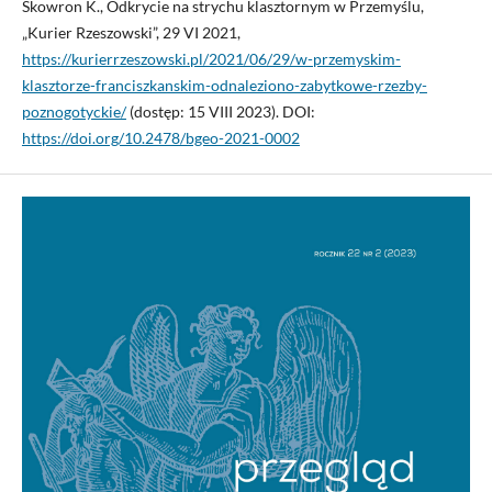
Skowron K., Odkrycie na strychu klasztornym w Przemyślu,
„Kurier Rzeszowski”, 29 VI 2021,
https://kurierrzeszowski.pl/2021/06/29/w-przemyskim-
klasztorze-franciszkanskim-odnaleziono-zabytkowe-rzezby-
poznogotyckie/
(dostęp: 15 VIII 2023). DOI:
https://doi.org/10.2478/bgeo-2021-0002