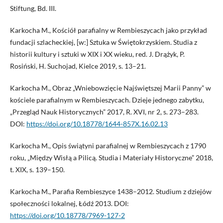
Stiftung, Bd. III.
Karkocha M., Kościół parafialny w Rembieszycach jako przykład
fundacji szlacheckiej, [w:] Sztuka w Świętokrzyskiem. Studia z
historii kultury i sztuki w XIX i XX wieku, red. J. Drążyk, P.
Rosiński, H. Suchojad, Kielce 2019, s. 13–21.
Karkocha M., Obraz „Wniebowzięcie Najświętszej Marii Panny” w
kościele parafialnym w Rembieszycach. Dzieje jednego zabytku,
„Przegląd Nauk Historycznych” 2017, R. XVI, nr 2, s. 273–283.
DOI:
https://doi.org/10.18778/1644-857X.16.02.13
Karkocha M., Opis świątyni parafialnej w Rembieszycach z 1790
roku, „Między Wisłą a Pilicą. Studia i Materiały Historyczne” 2018,
t. XIX, s. 139–150.
Karkocha M., Parafia Rembieszyce 1438–2012. Studium z dziejów
społeczności lokalnej, Łódź 2013. DOI:
https://doi.org/10.18778/7969-127-2