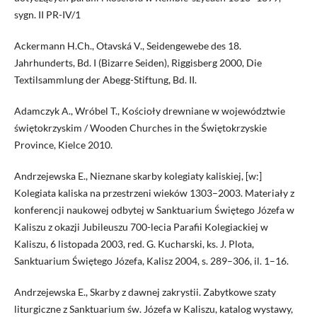
sygn. II PR-IV/1
Ackermann H.Ch., Otavská V., Seidengewebe des 18.
Jahrhunderts, Bd. I (Bizarre Seiden), Riggisberg 2000, Die
Textilsammlung der Abegg-Stiftung, Bd. II.
Adamczyk A., Wróbel T., Kościoły drewniane w województwie
świętokrzyskim / Wooden Churches in the Świętokrzyskie
Province, Kielce 2010.
Andrzejewska E., Nieznane skarby kolegiaty kaliskiej, [w:]
Kolegiata kaliska na przestrzeni wieków 1303–2003. Materiały z
konferencji naukowej odbytej w Sanktuarium Świętego Józefa w
Kaliszu z okazji Jubileuszu 700-lecia Parafii Kolegiackiej w
Kaliszu, 6 listopada 2003, red. G. Kucharski, ks. J. Plota,
Sanktuarium Świętego Józefa, Kalisz 2004, s. 289–306, il. 1–16.
Andrzejewska E., Skarby z dawnej zakrystii. Zabytkowe szaty
liturgiczne z Sanktuarium św. Józefa w Kaliszu, katalog wystawy,