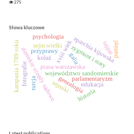
275
Słowa kluczowe
psychologia
eparchia kijowska
xviii wiek
kampania 1789 roku
pamięć
tejpat
sejm wielki
zygmunt i stary
ziemskie urzędy sądowe
przyprawy
galia
kolaż
fotografie
prasa warszawska
województwo sandomierskie
genealogia
parlamentaryzm
turcja
sejmiki
edukacja
historia
Latest publications