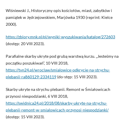
Wiśniewski J., Historyczny opis kościołów, miast, zabytków i
pamiątek w Jędrzejowskiem, Marjówka 1930 (reprint: Kielce
2000).
https://zbiory.mnk.pl/pl/wyniki-wyszukiwania/katalog/272603
(dostęp: 20 VIII 2023).
Parafialne skarby ukryte pod grubą warstwą kurzu. „Jesteśmy na
początku poszukiwań”, 10 VIII 2018,
https://tvn24.pl/wroclaw/smialowice-odkrycie-na-strychu-
plebanii-ra860129-2334119
(do-stęp: 15 VIII 2023).
Skarby ukryte na strychu plebanii. Remont w Śmiałowicach
przynosi niespodzianki, 6 VIII 2018,
https://swidnica24.pl/2018/08/skarby-ukryte-na-strychu-
plebanii-remont-w-smialowicach-przynosi-niespodzianki/
(dostęp: 15 VIII 2023).