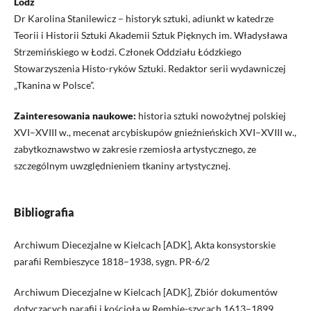
Lodz
Dr Karolina Stanilewicz – historyk sztuki, adiunkt w katedrze
Teorii i Historii Sztuki Akademii Sztuk Pięknych im. Władysława
Strzemińskiego w Łodzi. Członek Oddziału Łódzkiego
Stowarzyszenia Histo-ryków Sztuki. Redaktor serii wydawniczej
„Tkanina w Polsce”.
Zainteresowania naukowe:
historia sztuki nowożytnej polskiej
XVI–XVIII w., mecenat arcybiskupów gnieźnieńskich XVI–XVIII w.,
zabytkoznawstwo w zakresie rzemiosła artystycznego, ze
szczególnym uwzględnieniem tkaniny artystycznej.
Bibliografia
Archiwum Diecezjalne w Kielcach [ADK], Akta konsystorskie
parafii Rembieszyce 1818–1938, sygn. PR-6/2
Archiwum Diecezjalne w Kielcach [ADK], Zbiór dokumentów
dotyczących parafii i kościoła w Rembie-szycach 1613–1899,