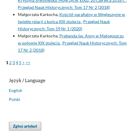
Krystyna Śreniowska. Moje życie, Łódź, 20 czerwca 2018 r.
,
Przegląd Nauk Historycznych: Tom 17 Nr 2 (2018)
Małgorzata Karkocha,
Kościół parafialny w Węgleszynie w
świetle relacji z końca XIX stulecia
,
Przegląd Nauk
Historycznych: Tom 19 Nr 1 (2020)
Małgorzata Karkocha,
Prebenda św. Anny w Małogoszczu
w połowie XIX stulecia
,
Przegląd Nauk Historycznych: Tom
17 Nr 2 (2018)
1
2
3
4
5
>
>>
Język / Language
English
Polski
Zgłoś artykuł