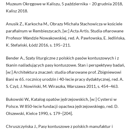
Muzeum Okręgowe w Kaliszu, 5 października – 20 grudnia 2018,
Kalisz 2018.
Anusik Z., Karkocha M., Obrazy Michała Stachowicza w kościele
parafialnym w Rembieszycach, [w:] Acta Artis. Studia ofiarowane
Profesor Wandzie Nowakowskiej, red. A. Pawłowska, E. Jedlińska,
K. Stefański, Łódź 2016, s. 195–211.
Bender A., Szaty liturgiczne z polskich pasów kontuszowych i z
tkanin naśladujących pasy kontuszowe. Stan i perspektywy badań,
[w:] Architektura znaczeń: studia ofiarowane prof. Zbigniewowi
Bani w 65. rocznicę urodzin i 40-lecie pracy dydaktycznej, red. A.
S. Czyż, J. Nowiński, M. Wiraszka, Warszawa 2011, s. 454–463.
Bukowski W., Katalog opatów jędrzejowskich, [w:] Cystersi w
Polsce. W 850-lecie fundacji opactwa jędrzejowskiego, red. D.
Olszewski, Kielce 1990, s. 179–[204].
Chruszczyńska J., Pasy kontuszowe z polskich manufaktur i