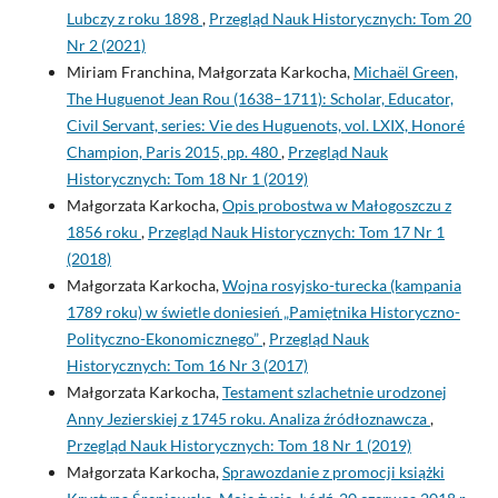
Lubczy z roku 1898
,
Przegląd Nauk Historycznych: Tom 20
Nr 2 (2021)
Miriam Franchina, Małgorzata Karkocha,
Michaël Green,
The Huguenot Jean Rou (1638–1711): Scholar, Educator,
Civil Servant, series: Vie des Huguenots, vol. LXIX, Honoré
Champion, Paris 2015, pp. 480
,
Przegląd Nauk
Historycznych: Tom 18 Nr 1 (2019)
Małgorzata Karkocha,
Opis probostwa w Małogoszczu z
1856 roku
,
Przegląd Nauk Historycznych: Tom 17 Nr 1
(2018)
Małgorzata Karkocha,
Wojna rosyjsko-turecka (kampania
1789 roku) w świetle doniesień „Pamiętnika Historyczno-
Polityczno-Ekonomicznego”
,
Przegląd Nauk
Historycznych: Tom 16 Nr 3 (2017)
Małgorzata Karkocha,
Testament szlachetnie urodzonej
Anny Jezierskiej z 1745 roku. Analiza źródłoznawcza
,
Przegląd Nauk Historycznych: Tom 18 Nr 1 (2019)
Małgorzata Karkocha,
Sprawozdanie z promocji książki