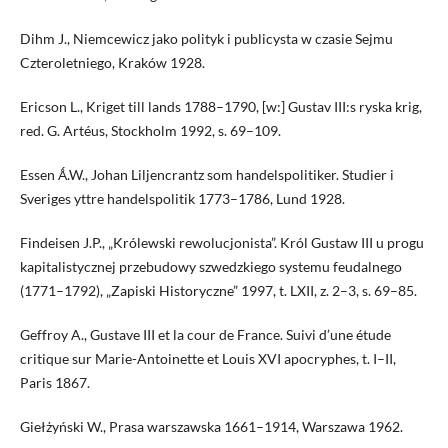
Dihm J., Niemcewicz jako polityk i publicysta w czasie Sejmu
Czteroletniego, Kraków 1928.
Ericson L., Kriget till lands 1788–1790, [w:] Gustav III:s ryska krig,
red. G. Artéus, Stockholm 1992, s. 69–109.
Essen Ǻ.W., Johan Liljencrantz som handelspolitiker. Studier i
Sveriges yttre handelspolitik 1773–1786, Lund 1928.
Findeisen J.P., „Królewski rewolucjonista”. Król Gustaw III u progu
kapitalistycznej przebudowy szwedzkiego systemu feudalnego
(1771–1792), „Zapiski Historyczne” 1997, t. LXII, z. 2–3, s. 69–85.
Geffroy A., Gustave III et la cour de France. Suivi d’une étude
critique sur Marie-Antoinette et Louis XVI apocryphes, t. I–II,
Paris 1867.
Giełżyński W., Prasa warszawska 1661–1914, Warszawa 1962.