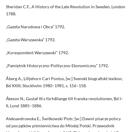
Sheridan C.F., A History of the Late Revolution in Sweden, London
1788.
„Gazeta Narodowa i Obca” 1792.
„Gazeta Warszawska” 1792.
„Korespondent Warszawski” 1792.
„Pamiętnik Historyczno-Polityczno-Ekonomiczny” 1792.
Åberg A., Lilljehorn Carl Pontus, [w:] Svenskt biografiskt lexikon,
Bd XXIII, Stockholm 1980–1981, s. 156–158.
Ǻkeson N., Gustaf III:s förhållange till franska revolutionen, Bd I–
II, Lund 1885–1886.
Aleksandrowska E., Świtkowski Piotr, [w:] Dawni pisarze polscy
od początków piśmiennictwa do Młodej Polski. Przewodnik