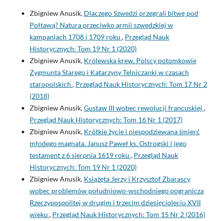
Zbigniew Anusik,
Dlaczego Szwedzi przegrali bitwę pod
Połtawą? Natura przeciwko armii szwedzkiej w
kampaniach 1708 i 1709 roku
,
Przegląd Nauk
Historycznych: Tom 19 Nr 1 (2020)
Zbigniew Anusik,
Królewska krew. Polscy potomkowie
Zygmunta Starego i Katarzyny Telniczanki w czasach
staropolskich
,
Przegląd Nauk Historycznych: Tom 17 Nr 2
(2018)
Zbigniew Anusik,
Gustaw III wobec rewolucji francuskiej
,
Przegląd Nauk Historycznych: Tom 16 Nr 1 (2017)
Zbigniew Anusik,
Krótkie życie i niespodziewana śmierć
młodego magnata. Janusz Paweł ks. Ostrogski i jego
testament z 6 sierpnia 1619 roku
,
Przegląd Nauk
Historycznych: Tom 19 Nr 1 (2020)
Zbigniew Anusik,
Książęta Jerzy i Krzysztof Zbarascy
wobec problemów południowo-wschodniego pogranicza
Rzeczypospolitej w drugim i trzecim dziesięcioleciu XVII
wieku
,
Przegląd Nauk Historycznych: Tom 15 Nr 2 (2016)