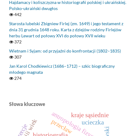
Hajdamacy i koliszczyzna w historiografii polskiej i ukraińskiej.
Polsko-ukraiński dwugłos
442
Starosta lubelski Zbigniew Firlej (zm. 1649) i jego testament z
dnia 31 grudnia 1648 roku. Karta z dziejów rodziny Firlejów
herbu Lewart od połowy XVI do połowy XVII wieku
372
Wietnam i Syjam: od przyjaźni do konfrontacji (1802–1835)
307
Jan Karol Chodkiewicz (1686–1712) – szkic biograficzny
młodego magnata
274
Słowa kluczowe
antropologia fizyczna
kraje sąsiednie
xviii wiek
przecław
ucieczka
dezercje
historiografia