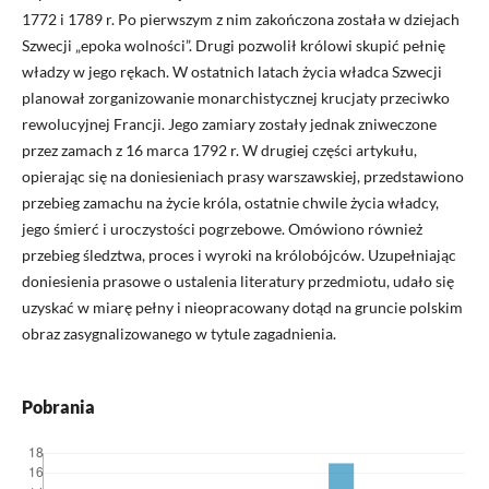
1772 i 1789 r. Po pierwszym z nim zakończona została w dziejach
Szwecji „epoka wolności”. Drugi pozwolił królowi skupić pełnię
władzy w jego rękach. W ostatnich latach życia władca Szwecji
planował zorganizowanie monarchistycznej krucjaty przeciwko
rewolucyjnej Francji. Jego zamiary zostały jednak zniweczone
przez zamach z 16 marca 1792 r. W drugiej części artykułu,
opierając się na doniesieniach prasy warszawskiej, przedstawiono
przebieg zamachu na życie króla, ostatnie chwile życia władcy,
jego śmierć i uroczystości pogrzebowe. Omówiono również
przebieg śledztwa, proces i wyroki na królobójców. Uzupełniając
doniesienia prasowe o ustalenia literatury przedmiotu, udało się
uzyskać w miarę pełny i nieopracowany dotąd na gruncie polskim
obraz zasygnalizowanego w tytule zagadnienia.
Pobrania