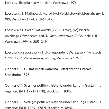
Łojek J., Historia prasy polskiej, Warszawa 1976.
Łossowska I., Malinowski Karol, [w:] Polski słownik biograficzny, t.
XIX, Wrocław 1974, s. 346–347.
Łossowska I., Piotr Świtkowski (1744–1793), [w:] Pisarze
polskiego Oświecenia, red. T. Kostkiewiczowa, Z. Goliński, t. II,
Warszawa 1994, s. 305–319.
Łossowska-Zaporowska I., „Korespondent Warszawski” w latach
1792–1796. Zarys monograficzny, Warszawa 1969.
Odhner C.T., Gustaf III och Katarina II efter freden i Värälä,
Stockholm 1895.
Odhner C.T., Sveriges politiska historia under konung Gustaf III:s
regering, Bd I (1771–1778), Stockholm 1885.
Odhner C.T., Sveriges politiska historia under konung Gustaf III:s
regering, Bd II (1779–1787), Stockholm 1896.