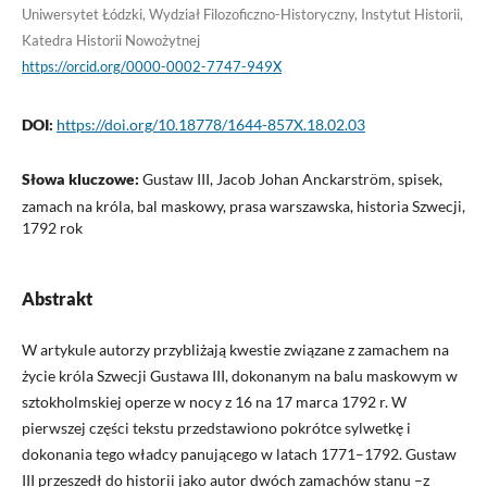
Uniwersytet Łódzki, Wydział Filozoficzno-Historyczny, Instytut Historii,
Katedra Historii Nowożytnej
https://orcid.org/0000-0002-7747-949X
DOI:
https://doi.org/10.18778/1644-857X.18.02.03
Słowa kluczowe:
Gustaw III, Jacob Johan Anckarström, spisek,
zamach na króla, bal maskowy, prasa warszawska, historia Szwecji,
1792 rok
Abstrakt
W artykule autorzy przybliżają kwestie związane z zamachem na
życie króla Szwecji Gustawa III, dokonanym na balu maskowym w
sztokholmskiej operze w nocy z 16 na 17 marca 1792 r. W
pierwszej części tekstu przedstawiono pokrótce sylwetkę i
dokonania tego władcy panującego w latach 1771–1792. Gustaw
III przeszedł do historii jako autor dwóch zamachów stanu –z