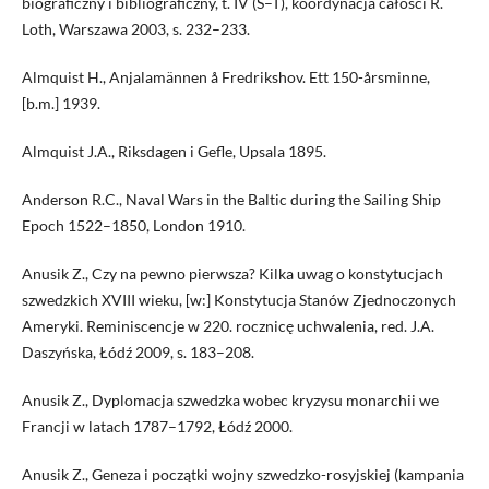
biograficzny i bibliograficzny, t. IV (S–T), koordynacja całości R.
Loth, Warszawa 2003, s. 232–233.
Almquist H., Anjalamännen å Fredrikshov. Ett 150-årsminne,
[b.m.] 1939.
Almquist J.A., Riksdagen i Gefle, Upsala 1895.
Anderson R.C., Naval Wars in the Baltic during the Sailing Ship
Epoch 1522–1850, London 1910.
Anusik Z., Czy na pewno pierwsza? Kilka uwag o konstytucjach
szwedzkich XVIII wieku, [w:] Konstytucja Stanów Zjednoczonych
Ameryki. Reminiscencje w 220. rocznicę uchwalenia, red. J.A.
Daszyńska, Łódź 2009, s. 183–208.
Anusik Z., Dyplomacja szwedzka wobec kryzysu monarchii we
Francji w latach 1787–1792, Łódź 2000.
Anusik Z., Geneza i początki wojny szwedzko-rosyjskiej (kampania