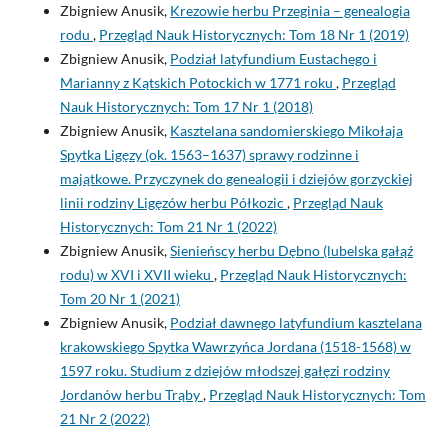
Zbigniew Anusik,
Krezowie herbu Przeginia – genealogia
rodu
,
Przegląd Nauk Historycznych: Tom 18 Nr 1 (2019)
Zbigniew Anusik,
Podział latyfundium Eustachego i
Marianny z Kątskich Potockich w 1771 roku
,
Przegląd
Nauk Historycznych: Tom 17 Nr 1 (2018)
Zbigniew Anusik,
Kasztelana sandomierskiego Mikołaja
Spytka Ligęzy (ok. 1563–1637) sprawy rodzinne i
majątkowe. Przyczynek do genealogii i dziejów gorzyckiej
linii rodziny Ligęzów herbu Półkozic
,
Przegląd Nauk
Historycznych: Tom 21 Nr 1 (2022)
Zbigniew Anusik,
Sienieńscy herbu Dębno (lubelska gałąź
rodu) w XVI i XVII wieku
,
Przegląd Nauk Historycznych:
Tom 20 Nr 1 (2021)
Zbigniew Anusik,
Podział dawnego latyfundium kasztelana
krakowskiego Spytka Wawrzyńca Jordana (1518-1568) w
1597 roku. Studium z dziejów młodszej gałęzi rodziny
Jordanów herbu Trąby
,
Przegląd Nauk Historycznych: Tom
21 Nr 2 (2022)