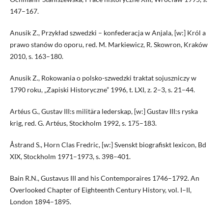
147–167.
Anusik Z., Przykład szwedzki – konfederacja w Anjala, [w:] Król a
prawo stanów do oporu, red. M. Markiewicz, R. Skowron, Kraków
2010, s. 163–180.
Anusik Z., Rokowania o polsko-szwedzki traktat sojuszniczy w
1790 roku, „Zapiski Historyczne” 1996, t. LXI, z. 2–3, s. 21–44.
Artéus G., Gustav III:s militära lederskap, [w:] Gustav III:s ryska
krig, red. G. Artéus, Stockholm 1992, s. 175–183.
Åstrand S., Horn Clas Fredric, [w:] Svenskt biografiskt lexicon, Bd
XIX, Stockholm 1971–1973, s. 398–401.
Bain R.N., Gustavus III and his Contemporaires 1746–1792. An
Overlooked Chapter of Eighteenth Century History, vol. I–II,
London 1894–1895.