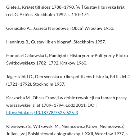
Glete J., Kriget till sjöss 1788–1790, [w:] Gustav III:s ryska krig,
red. G. Artéus, Stockholm 1992, s. 110–174.
Goriaczko A., „Gazeta Narodowa i Obca”, Wrocław 1953.
Hennings B., Gustav III: en biografi, Stockholm 1957.
Homola-Dzikowska I., Pamiętnik Historyczno-Polityczny Piotra
Świtkowskiego 1782–1792, Kraków 1960.
Jägerskiöld O., Den svenska utrikespolitikens historia, Bd II, del. 2
(1721–1792), Stockholm 1957.
Karkocha M., Obraz Francji w dobie rewolucji na łamach prasy
warszawskiej z lat 1789–1794, Łódź 2011. DOI:
https://doi.org/10.18778/7525-625-3
Kieniewicz S., Witkowski M., Niemcewicz (Ursyn Niemcewicz)
Julian, [w:] Polski słownik biograficzny, t. XXII, Wrocław 1977, s.