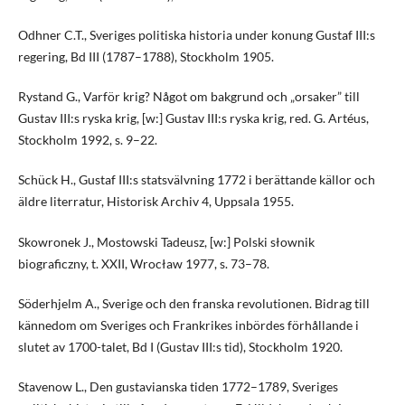
Odhner C.T., Sveriges politiska historia under konung Gustaf III:s
regering, Bd III (1787–1788), Stockholm 1905.
Rystand G., Varför krig? Något om bakgrund och „orsaker” till
Gustav III:s ryska krig, [w:] Gustav III:s ryska krig, red. G. Artéus,
Stockholm 1992, s. 9–22.
Schück H., Gustaf III:s statsvälvning 1772 i berättande källor och
äldre literratur, Historisk Archiv 4, Uppsala 1955.
Skowronek J., Mostowski Tadeusz, [w:] Polski słownik
biograficzny, t. XXII, Wrocław 1977, s. 73–78.
Söderhjelm A., Sverige och den franska revolutionen. Bidrag till
kännedom om Sveriges och Frankrikes inbördes förhållande i
slutet av 1700-talet, Bd I (Gustav III:s tid), Stockholm 1920.
Stavenow L., Den gustavianska tiden 1772–1789, Sveriges