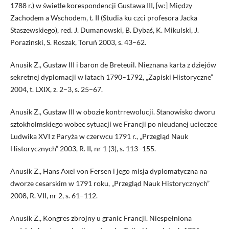
1788 r.) w świetle korespondencji Gustawa III, [w:] Między
Zachodem a Wschodem, t. II (Studia ku czci profesora Jacka
Staszewskiego), red. J. Dumanowski, B. Dybaś, K. Mikulski, J.
Porazinski, S. Roszak, Toruń 2003, s. 43–62.
Anusik Z., Gustaw III i baron de Breteuil. Nieznana karta z dziejów
sekretnej dyplomacji w latach 1790–1792, „Zapiski Historyczne”
2004, t. LXIX, z. 2–3, s. 25–67.
Anusik Z., Gustaw III w obozie kontrrewolucji. Stanowisko dworu
sztokholmskiego wobec sytuacji we Francji po nieudanej ucieczce
Ludwika XVI z Paryża w czerwcu 1791 r., „Przegląd Nauk
Historycznych” 2003, R. II, nr 1 (3), s. 113–155.
Anusik Z., Hans Axel von Fersen i jego misja dyplomatyczna na
dworze cesarskim w 1791 roku, „Przegląd Nauk Historycznych”
2008, R. VII, nr 2, s. 61–112.
Anusik Z., Kongres zbrojny u granic Francji. Niespełniona