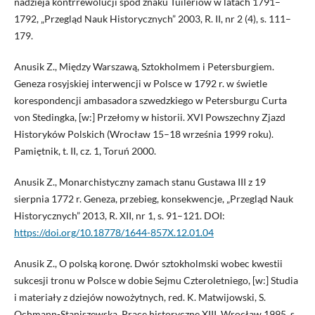
nadzieja kontrrewolucji spod znaku Tuileriów w latach 1791–
1792, „Przegląd Nauk Historycznych” 2003, R. II, nr 2 (4), s. 111–
179.
Anusik Z., Między Warszawą, Sztokholmem i Petersburgiem.
Geneza rosyjskiej interwencji w Polsce w 1792 r. w świetle
korespondencji ambasadora szwedzkiego w Petersburgu Curta
von Stedingka, [w:] Przełomy w historii. XVI Powszechny Zjazd
Historyków Polskich (Wrocław 15–18 września 1999 roku).
Pamiętnik, t. II, cz. 1, Toruń 2000.
Anusik Z., Monarchistyczny zamach stanu Gustawa III z 19
sierpnia 1772 r. Geneza, przebieg, konsekwencje, „Przegląd Nauk
Historycznych” 2013, R. XII, nr 1, s. 91–121. DOI:
https://doi.org/10.18778/1644-857X.12.01.04
Anusik Z., O polską koronę. Dwór sztokholmski wobec kwestii
sukcesji tronu w Polsce w dobie Sejmu Czteroletniego, [w:] Studia
i materiały z dziejów nowożytnych, red. K. Matwijowski, S.
Ochmann-Staniszewska, Prace historyczne XIII, Wrocław 1995, s.