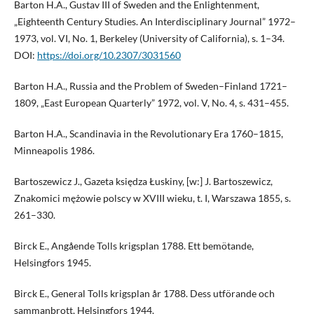
Barton H.A., Gustav III of Sweden and the Enlightenment,
„Eighteenth Century Studies. An Interdisciplinary Journal” 1972–
1973, vol. VI, No. 1, Berkeley (University of California), s. 1–34.
DOI:
https://doi.org/10.2307/3031560
Barton H.A., Russia and the Problem of Sweden–Finland 1721–
1809, „East European Quarterly” 1972, vol. V, No. 4, s. 431–455.
Barton H.A., Scandinavia in the Revolutionary Era 1760–1815,
Minneapolis 1986.
Bartoszewicz J., Gazeta księdza Łuskiny, [w:] J. Bartoszewicz,
Znakomici mężowie polscy w XVIII wieku, t. I, Warszawa 1855, s.
261–330.
Birck E., Angående Tolls krigsplan 1788. Ett bemötande,
Helsingfors 1945.
Birck E., General Tolls krigsplan år 1788. Dess utförande och
sammanbrott, Helsingfors 1944.