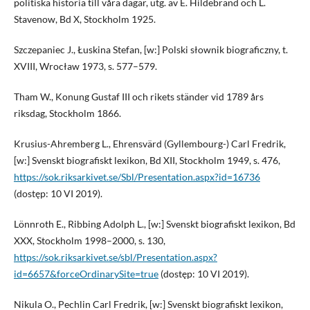
politiska historia till våra dagar, utg. av E. Hildebrand och L.
Stavenow, Bd X, Stockholm 1925.
Szczepaniec J., Łuskina Stefan, [w:] Polski słownik biograficzny, t.
XVIII, Wrocław 1973, s. 577–579.
Tham W., Konung Gustaf III och rikets ständer vid 1789 års
riksdag, Stockholm 1866.
Krusius-Ahremberg L., Ehrensvärd (Gyllembourg-) Carl Fredrik,
[w:] Svenskt biografiskt lexikon, Bd XII, Stockholm 1949, s. 476,
https://sok.riksarkivet.se/Sbl/Presentation.aspx?id=16736
(dostęp: 10 VI 2019).
Lönnroth E., Ribbing Adolph L., [w:] Svenskt biografiskt lexikon, Bd
XXX, Stockholm 1998–2000, s. 130,
https://sok.riksarkivet.se/sbl/Presentation.aspx?
id=6657&forceOrdinarySite=true
(dostęp: 10 VI 2019).
Nikula O., Pechlin Carl Fredrik, [w:] Svenskt biografiskt lexikon,