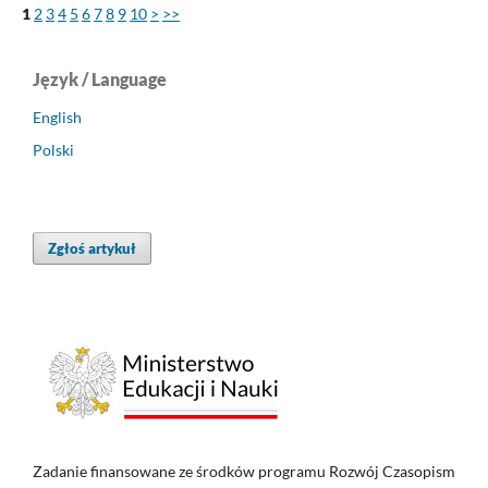
1
2
3
4
5
6
7
8
9
10
>
>>
Język / Language
English
Polski
Zgłoś artykuł
Zadanie finansowane ze środków programu Rozwój Czasopism