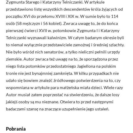
Zygmunta Starego i Katarzyny Telniczanki. W artykule
przedstawiono listę wszystkich descendentów króla żyjących od
początku XVI do przełomu XVIII i XIX w. W sumie było to 114
osób (58 mężczyzn i 56 kobiet). Zwraca uwagę to, że do końca
pierwszej ćwierci XVII w. potomkowie Zygmunta I i Katarzyny
Telniczanki wyznawali kalwinizm. W całym badanym okresie byli
to niemal wyłącznie przedstawiciele zamożnej i średniej szlachty.
Nie było wśród nich senatorów, a tylko nieliczni pełnili urzędy
ziemskie. Autor zwraca też uwagę na to, że sporządzona przez
niego lista potomków przedostatniego Jagiellona na polskim
tronie nie jest bynajmniej zamknięta. W kilku przypadkach nie
udało się bowiem znaleźć źródłowego potwierdzenia na to, czy
wspomniana w artykule para małżeńska miała dzieci. Wiele razy
Autor musiał zatem poprzestać na stwierdzeniu, że dalsze losy
jakiejś osoby są mu nieznane. Otwiera to przed następnymi
badaczami szansę na znaczące uzupełnienie jego ustaleń.
Pobrania