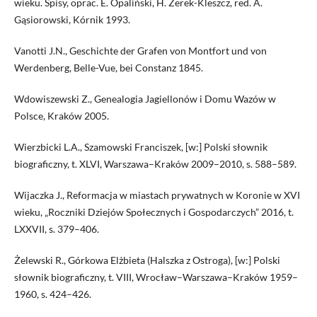
wieku. Spisy, oprac. E. Opaliński, H. Żerek-Kleszcz, red. A.
Gąsiorowski, Kórnik 1993.
Vanotti J.N., Geschichte der Grafen von Montfort und von
Werdenberg, Belle-Vue, bei Constanz 1845.
Wdowiszewski Z., Genealogia Jagiellonów i Domu Wazów w
Polsce, Kraków 2005.
Wierzbicki L.A., Szamowski Franciszek, [w:] Polski słownik
biograficzny, t. XLVI, Warszawa–Kraków 2009–2010, s. 588–589.
Wijaczka J., Reformacja w miastach prywatnych w Koronie w XVI
wieku, „Roczniki Dziejów Społecznych i Gospodarczych” 2016, t.
LXXVII, s. 379–406.
Żelewski R., Górkowa Elżbieta (Halszka z Ostroga), [w:] Polski
słownik biograficzny, t. VIII, Wrocław–Warszawa–Kraków 1959–
1960, s. 424–426.