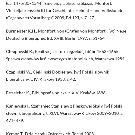
(ca. 1475/80–1544). Eine biographische Skizze, „Monfort.
Vierteljährensschrift für Geschichte, Heimat – und Volkskunde
(Gegenwart) Vorarlbergs” 2009, Bd. LXI, s. 7–27.
Burmeister K.H., Montfort, von (Grafen von Montfort), [w:] Neue
Deutsche Biographie, Bd. XVIII, Berlin 1997, s. 51–54.
Chłapowski K., Realizacja reform egzekucji dóbr 1563–1665.
Sprawa zastawów królewszczyzn małopolskich, Warszawa 1984.
Czapliński W., Ciekliński Dobiesław, [w:] Polski słownik
biograficzny, t. IV, Kraków 1938, s. 42.
Estreicher K., Bibliografia polska, t. XIV, Kraków 1896.
Kaniewska I., Szafraniec Stanisław z Pieskowej Skały, [w] Polski
słownik biograficzny, t. XLVI, Warszawa–Kraków 2009–2010, s.
471–479.
Kempa T., Dzieje rodu Ostrogskich, Toruń 2003.