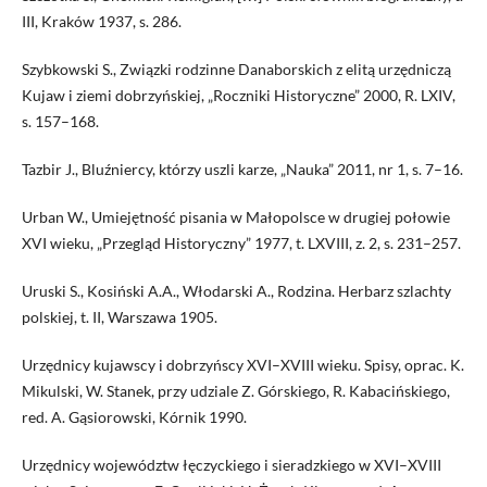
III, Kraków 1937, s. 286.
Szybkowski S., Związki rodzinne Danaborskich z elitą urzędniczą
Kujaw i ziemi dobrzyńskiej, „Roczniki Historyczne” 2000, R. LXIV,
s. 157–168.
Tazbir J., Bluźniercy, którzy uszli karze, „Nauka” 2011, nr 1, s. 7–16.
Urban W., Umiejętność pisania w Małopolsce w drugiej połowie
XVI wieku, „Przegląd Historyczny” 1977, t. LXVIII, z. 2, s. 231–257.
Uruski S., Kosiński A.A., Włodarski A., Rodzina. Herbarz szlachty
polskiej, t. II, Warszawa 1905.
Urzędnicy kujawscy i dobrzyńscy XVI–XVIII wieku. Spisy, oprac. K.
Mikulski, W. Stanek, przy udziale Z. Górskiego, R. Kabacińskiego,
red. A. Gąsiorowski, Kórnik 1990.
Urzędnicy województw łęczyckiego i sieradzkiego w XVI–XVIII