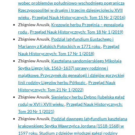
wobec problemów południowo-wschodniego pogranicza
Rzeczypospolitej w drugim i trzecim dziesięcioleciu XVII
wieku
,
Przegląd Nauk Historycznych: Tom 15 Nr 2 (2016)
Zbigniew Anusik,
Krezowie herbu Przeginia – genealogia
rodu
,
Przegląd Nauk Historycznych: Tom 18 Nr 1 (2019)
Zbigniew Anusik,
Podział latyfundium Eustachego i
Marianny z Kątskich Potockich w 1771 roku
,
Przegląd
Nauk Historycznych: Tom 17 Nr 1 (2018)
Zbigniew Anusik,
Kasztelana sandomierskiego Mikołaja
Spytka Ligęzy (ok. 1563–1637) sprawy rodzinne i
majątkowe. Przyczynek do genealogii i dziejów gorzyckiej
linii rodziny Ligęzów herbu Półkozic
,
Przegląd Nauk
Historycznych: Tom 21 Nr 1 (2022)
Zbigniew Anusik,
Sienieńscy herbu Dębno (lubelska gałąź
rodu) w XVI i XVII wieku
,
Przegląd Nauk Historycznych:
Tom 20 Nr 1 (2021)
Zbigniew Anusik,
Podział dawnego latyfundium kasztelana
krakowskiego Spytka Wawrzyńca Jordana (1518-1568) w
1597 roku. Studium z dziejów młodszej gałęzi rodziny