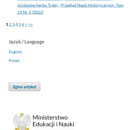
Jordanów herbu Trąby
,
Przegląd Nauk Historycznych: Tom
21 Nr 2 (2022)
1
2
3
4
5
6
>
>>
Język / Language
English
Polski
Zgłoś artykuł