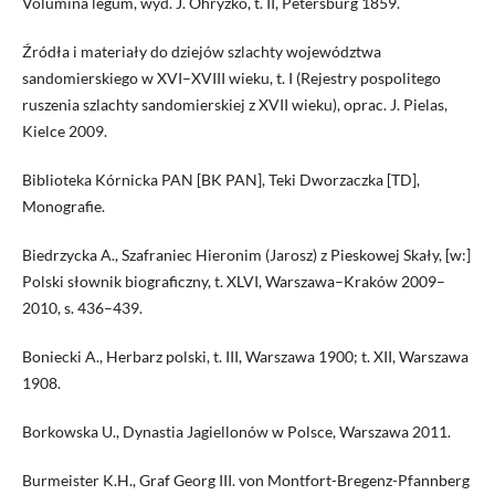
Volumina legum, wyd. J. Ohryzko, t. II, Petersburg 1859.
Źródła i materiały do dziejów szlachty województwa
sandomierskiego w XVI–XVIII wieku, t. I (Rejestry pospolitego
ruszenia szlachty sandomierskiej z XVII wieku), oprac. J. Pielas,
Kielce 2009.
Biblioteka Kórnicka PAN [BK PAN], Teki Dworzaczka [TD],
Monografie.
Biedrzycka A., Szafraniec Hieronim (Jarosz) z Pieskowej Skały, [w:]
Polski słownik biograficzny, t. XLVI, Warszawa–Kraków 2009–
2010, s. 436–439.
Boniecki A., Herbarz polski, t. III, Warszawa 1900; t. XII, Warszawa
1908.
Borkowska U., Dynastia Jagiellonów w Polsce, Warszawa 2011.
Burmeister K.H., Graf Georg III. von Montfort-Bregenz-Pfannberg