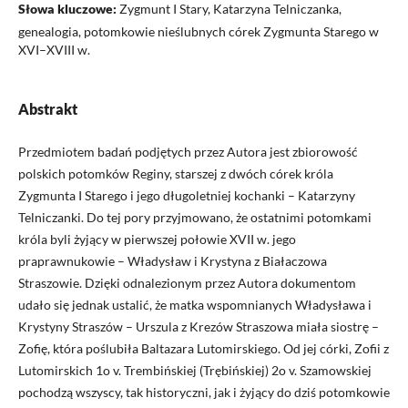
Słowa kluczowe:
Zygmunt I Stary, Katarzyna Telniczanka,
genealogia, potomkowie nieślubnych córek Zygmunta Starego w
XVI–XVIII w.
Abstrakt
Przedmiotem badań podjętych przez Autora jest zbiorowość
polskich potomków Reginy, starszej z dwóch córek króla
Zygmunta I Starego i jego długoletniej kochanki – Katarzyny
Telniczanki. Do tej pory przyjmowano, że ostatnimi potomkami
króla byli żyjący w pierwszej połowie XVII w. jego
praprawnukowie – Władysław i Krystyna z Białaczowa
Straszowie. Dzięki odnalezionym przez Autora dokumentom
udało się jednak ustalić, że matka wspomnianych Władysława i
Krystyny Straszów – Urszula z Krezów Straszowa miała siostrę –
Zofię, która poślubiła Baltazara Lutomirskiego. Od jej córki, Zofii z
Lutomirskich 1o v. Trembińskiej (Trębińskiej) 2o v. Szamowskiej
pochodzą wszyscy, tak historyczni, jak i żyjący do dziś potomkowie