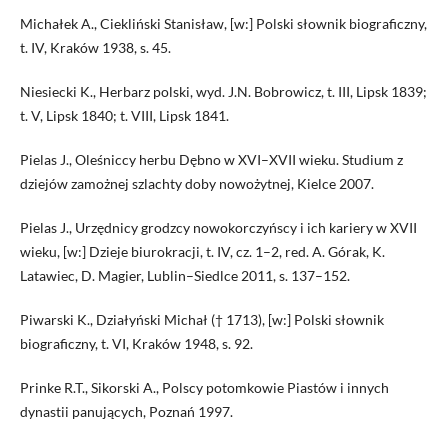
Michałek A., Ciekliński Stanisław, [w:] Polski słownik biograficzny,
t. IV, Kraków 1938, s. 45.
Niesiecki K., Herbarz polski, wyd. J.N. Bobrowicz, t. III, Lipsk 1839;
t. V, Lipsk 1840; t. VIII, Lipsk 1841.
Pielas J., Oleśniccy herbu Dębno w XVI–XVII wieku. Studium z
dziejów zamożnej szlachty doby nowożytnej, Kielce 2007.
Pielas J., Urzędnicy grodzcy nowokorczyńscy i ich kariery w XVII
wieku, [w:] Dzieje biurokracji, t. IV, cz. 1–2, red. A. Górak, K.
Latawiec, D. Magier, Lublin–Siedlce 2011, s. 137–152.
Piwarski K., Działyński Michał († 1713), [w:] Polski słownik
biograficzny, t. VI, Kraków 1948, s. 92.
Prinke R.T., Sikorski A., Polscy potomkowie Piastów i innych
dynastii panujących, Poznań 1997.