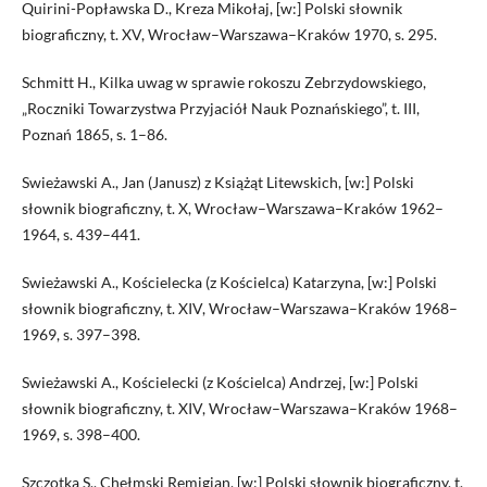
Quirini-Popławska D., Kreza Mikołaj, [w:] Polski słownik
biograficzny, t. XV, Wrocław–Warszawa–Kraków 1970, s. 295.
Schmitt H., Kilka uwag w sprawie rokoszu Zebrzydowskiego,
„Roczniki Towarzystwa Przyjaciół Nauk Poznańskiego”, t. III,
Poznań 1865, s. 1–86.
Swieżawski A., Jan (Janusz) z Książąt Litewskich, [w:] Polski
słownik biograficzny, t. X, Wrocław–Warszawa–Kraków 1962–
1964, s. 439–441.
Swieżawski A., Kościelecka (z Kościelca) Katarzyna, [w:] Polski
słownik biograficzny, t. XIV, Wrocław–Warszawa–Kraków 1968–
1969, s. 397–398.
Swieżawski A., Kościelecki (z Kościelca) Andrzej, [w:] Polski
słownik biograficzny, t. XIV, Wrocław–Warszawa–Kraków 1968–
1969, s. 398–400.
Szczotka S., Chełmski Remigian, [w:] Polski słownik biograficzny, t.