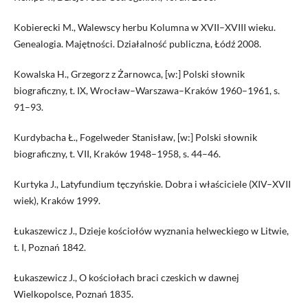
Kobierecki M., Walewscy herbu Kolumna w XVII–XVIII wieku.
Genealogia. Majętności. Działalność publiczna, Łódź 2008.
Kowalska H., Grzegorz z Żarnowca, [w:] Polski słownik
biograficzny, t. IX, Wrocław–Warszawa–Kraków 1960–1961, s.
91–93.
Kurdybacha Ł., Fogelweder Stanisław, [w:] Polski słownik
biograficzny, t. VII, Kraków 1948–1958, s. 44–46.
Kurtyka J., Latyfundium tęczyńskie. Dobra i właściciele (XIV–XVII
wiek), Kraków 1999.
Łukaszewicz J., Dzieje kościołów wyznania helweckiego w Litwie,
t. I, Poznań 1842.
Łukaszewicz J., O kościołach braci czeskich w dawnej
Wielkopolsce, Poznań 1835.