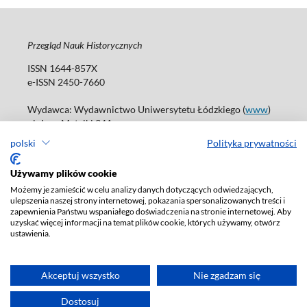
Przegląd Nauk Historycznych
ISSN 1644-857X
e-ISSN 2450-7660
Wydawca: Wydawnictwo Uniwersytetu Łódzkiego (
www
)
ul. Jana Matejki 34A
90-237 Łódź
polski
Polityka prywatności
Tel.: 42 235 01 65, fax: 42 66 55 86
Biuro: journals@uni.lodz.pl
Używamy plików cookie
Możemy je zamieścić w celu analizy danych dotyczących odwiedzających,
Deklaracja dostępności
ulepszenia naszej strony internetowej, pokazania spersonalizowanych treści i
zapewnienia Państwu wspaniałego doświadczenia na stronie internetowej. Aby
uzyskać więcej informacji na temat plików cookie, których używamy, otwórz
ustawienia.
Akceptuj wszystko
Nie zgadzam się
Dostosuj