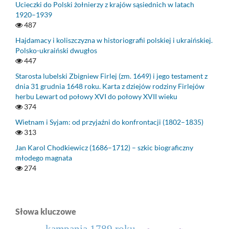
Ucieczki do Polski żołnierzy z krajów sąsiednich w latach
1920–1939
487
Hajdamacy i koliszczyzna w historiografii polskiej i ukraińskiej.
Polsko-ukraiński dwugłos
447
Starosta lubelski Zbigniew Firlej (zm. 1649) i jego testament z
dnia 31 grudnia 1648 roku. Karta z dziejów rodziny Firlejów
herbu Lewart od połowy XVI do połowy XVII wieku
374
Wietnam i Syjam: od przyjaźni do konfrontacji (1802–1835)
313
Jan Karol Chodkiewicz (1686–1712) – szkic biograficzny
młodego magnata
274
Słowa kluczowe
kampania 1789 roku