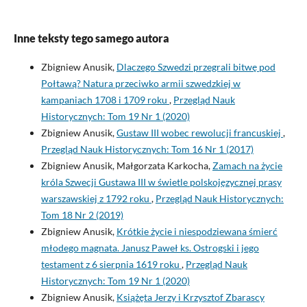
Inne teksty tego samego autora
Zbigniew Anusik,
Dlaczego Szwedzi przegrali bitwę pod
Połtawą? Natura przeciwko armii szwedzkiej w
kampaniach 1708 i 1709 roku
,
Przegląd Nauk
Historycznych: Tom 19 Nr 1 (2020)
Zbigniew Anusik,
Gustaw III wobec rewolucji francuskiej
,
Przegląd Nauk Historycznych: Tom 16 Nr 1 (2017)
Zbigniew Anusik, Małgorzata Karkocha,
Zamach na życie
króla Szwecji Gustawa III w świetle polskojęzycznej prasy
warszawskiej z 1792 roku
,
Przegląd Nauk Historycznych:
Tom 18 Nr 2 (2019)
Zbigniew Anusik,
Krótkie życie i niespodziewana śmierć
młodego magnata. Janusz Paweł ks. Ostrogski i jego
testament z 6 sierpnia 1619 roku
,
Przegląd Nauk
Historycznych: Tom 19 Nr 1 (2020)
Zbigniew Anusik,
Książęta Jerzy i Krzysztof Zbarascy