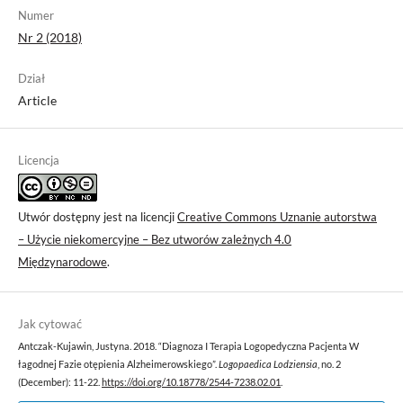
Numer
Nr 2 (2018)
Dział
Article
Licencja
Utwór dostępny jest na licencji
Creative Commons Uznanie autorstwa
– Użycie niekomercyjne – Bez utworów zależnych 4.0
Międzynarodowe
.
Jak cytować
Antczak-Kujawin, Justyna. 2018. “Diagnoza I Terapia Logopedyczna Pacjenta W
łagodnej Fazie otępienia Alzheimerowskiego”.
Logopaedica Lodziensia
, no. 2
(December): 11-22.
https://doi.org/10.18778/2544-7238.02.01
.