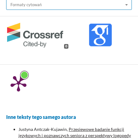
Formaty cytowań
0
Inne teksty tego samego autora
Justyna Antczak-Kujawin,
Przesiewowe badanie funkcji
językowych i poznawczych seniora z perspektywy logopedy