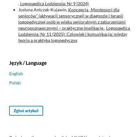
,
Logopaedica Lodziensia: Nr 9 (2024)
Justyna Antczak-Kujawin,
Koncepcja „Montessori dla
seniorów” (aktywacji sensorycznej) w diagnozie i terapii
logopedycznej osób w wieku senioralnym z zaburzeniami
neuropoznawcznymi – praktyczne implikacje
,
Logopaedica
Lodziensia: Nr 11 (2025): Człowiek i komunikacja: między
teorią a praktyką logopedyczną
Język / Language
English
Polski
Zgłoś artykuł