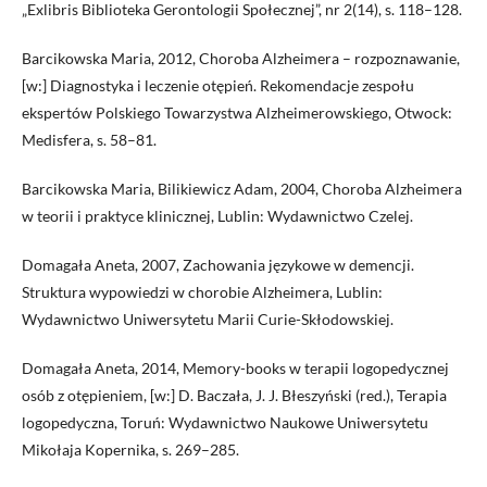
„Exlibris Biblioteka Gerontologii Społecznej”, nr 2(14), s. 118–128.
Barcikowska Maria, 2012, Choroba Alzheimera – rozpoznawanie,
[w:] Diagnostyka i leczenie otępień. Rekomendacje zespołu
ekspertów Polskiego Towarzystwa Alzheimerowskiego, Otwock:
Medisfera, s. 58–81.
Barcikowska Maria, Bilikiewicz Adam, 2004, Choroba Alzheimera
w teorii i praktyce klinicznej, Lublin: Wydawnictwo Czelej.
Domagała Aneta, 2007, Zachowania językowe w demencji.
Struktura wypowiedzi w chorobie Alzheimera, Lublin:
Wydawnictwo Uniwersytetu Marii Curie-Skłodowskiej.
Domagała Aneta, 2014, Memory-books w terapii logopedycznej
osób z otępieniem, [w:] D. Baczała, J. J. Błeszyński (red.), Terapia
logopedyczna, Toruń: Wydawnictwo Naukowe Uniwersytetu
Mikołaja Kopernika, s. 269–285.