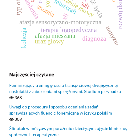
jakość życia
rozwój dziecka
zaburzenie mowy
pandemia
minecraft
salt
anomia
sli
afazja sensoryczno‑motoryczna
mutyzm
terapia logopedyczna
kohezja
afazja mieszana
diagnoza
uraz głowy
Najczęściej czytane
Feminizujący trening głosu u transpłciowej dwujęzycznej
nastolatki z zaburzeniami sprzężonymi. Studium przypadku
368
Uwagi do procedury i sposobu oceniania zadań
sprawdzających fluencję fonemiczną w języku polskim
309
Ślinotok w mózgowym porażeniu dziecięcym: ujęcie kliniczne,
społeczne i terapeutyczne