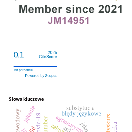
0.1
2025
CiteScore
7th percentile
Powered by Scopus
Słowa kluczowe
jąkanie
substytucja
typ obwodowy
błędy językowe
covid-19
agramatyzm
dyskurs
youtuber
asd
dld