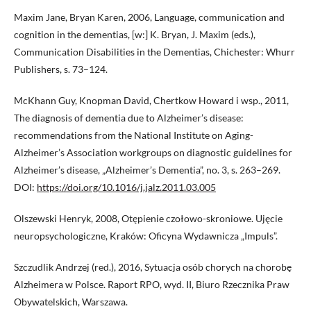
Maxim Jane, Bryan Karen, 2006, Language, communication and
cognition in the dementias, [w:] K. Bryan, J. Maxim (eds.),
Communication Disabilities in the Dementias, Chichester: Whurr
Publishers, s. 73–124.
McKhann Guy, Knopman David, Chertkow Howard i wsp., 2011,
The diagnosis of dementia due to Alzheimer’s disease:
recommendations from the National Institute on Aging-
Alzheimer’s Association workgroups on diagnostic guidelines for
Alzheimer’s disease, „Alzheimer’s Dementia”, no. 3, s. 263–269.
DOI:
https://doi.org/10.1016/j.jalz.2011.03.005
Olszewski Henryk, 2008, Otępienie czołowo-skroniowe. Ujęcie
neuropsychologiczne, Kraków: Oficyna Wydawnicza „Impuls”.
Szczudlik Andrzej (red.), 2016, Sytuacja osób chorych na chorobę
Alzheimera w Polsce. Raport RPO, wyd. II, Biuro Rzecznika Praw
Obywatelskich, Warszawa.