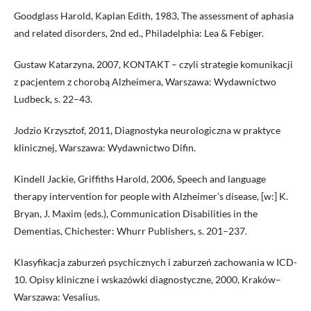
Goodglass Harold, Kaplan Edith, 1983, The assessment of aphasia
and related disorders, 2nd ed., Philadelphia: Lea & Febiger.
Gustaw Katarzyna, 2007, KONTAKT – czyli strategie komunikacji
z pacjentem z chorobą Alzheimera, Warszawa: Wydawnictwo
Ludbeck, s. 22–43.
Jodzio Krzysztof, 2011, Diagnostyka neurologiczna w praktyce
klinicznej, Warszawa: Wydawnictwo Difin.
Kindell Jackie, Griffiths Harold, 2006, Speech and language
therapy intervention for people with Alzheimer’s disease, [w:] K.
Bryan, J. Maxim (eds.), Communication Disabilities in the
Dementias, Chichester: Whurr Publishers, s. 201–237.
Klasyfikacja zaburzeń psychicznych i zaburzeń zachowania w ICD-
10. Opisy kliniczne i wskazówki diagnostyczne, 2000, Kraków–
Warszawa: Vesalius.