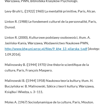
Warszawa, PWN, Biblioteka Klasyków Psychologii.
Levy-Bruhl L. ([1922] 1960) La mentalité primitive, Paris, Alcan.
Linton R. (1988) Le fondement culturel de la personnalité, Paris,
Dunod.
Linton R. (2000), Kulturowe podstawy osobowości, tłum. A.
Jasińska-Kania, Warszawa, Wydawnictwo Naukowe PWN,
http://www.khg.uni.wroc.pl/files/9_khg_13_pilarska_t.pdf
[dostęp:
1.09.2016].
Malinowsky B. ([1944] 1970) Une théorie scientifique de la
culture, Paris, François Maspero.
Malinowski B. ([1944] 1958) Naukowa teoria kultury, tłum. H.
Buczyńska w: B. Malinowski, Szkice z teorii kultury, Warszawa,
Książka i Wiedza, s. 3–111.
Moles A. (1967) Sociodynamique de la culture, Paris, Mouton.