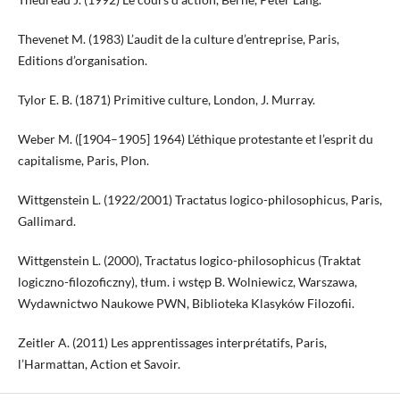
Thevenet M. (1983) L’audit de la culture d’entreprise, Paris,
Editions d’organisation.
Tylor E. B. (1871) Primitive culture, London, J. Murray.
Weber M. ([1904–1905] 1964) L’éthique protestante et l’esprit du
capitalisme, Paris, Plon.
Wittgenstein L. (1922/2001) Tractatus logico-philosophicus, Paris,
Gallimard.
Wittgenstein L. (2000), Tractatus logico-philosophicus (Traktat
logiczno-filozoficzny), tłum. i wstęp B. Wolniewicz, Warszawa,
Wydawnictwo Naukowe PWN, Biblioteka Klasyków Filozofii.
Zeitler A. (2011) Les apprentissages interprétatifs, Paris,
l’Harmattan, Action et Savoir.