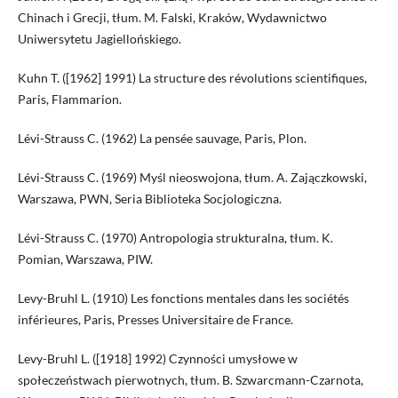
Chinach i Grecji, tłum. M. Falski, Kraków, Wydawnictwo
Uniwersytetu Jagiellońskiego.
Kuhn T. ([1962] 1991) La structure des révolutions scientifiques,
Paris, Flammarion.
Lévi-Strauss C. (1962) La pensée sauvage, Paris, Plon.
Lévi-Strauss C. (1969) Myśl nieoswojona, tłum. A. Zajączkowski,
Warszawa, PWN, Seria Biblioteka Socjologiczna.
Lévi-Strauss C. (1970) Antropologia strukturalna, tłum. K.
Pomian, Warszawa, PIW.
Levy-Bruhl L. (1910) Les fonctions mentales dans les sociétés
inférieures, Paris, Presses Universitaire de France.
Levy-Bruhl L. ([1918] 1992) Czynności umysłowe w
społeczeństwach pierwotnych, tłum. B. Szwarcmann-Czarnota,