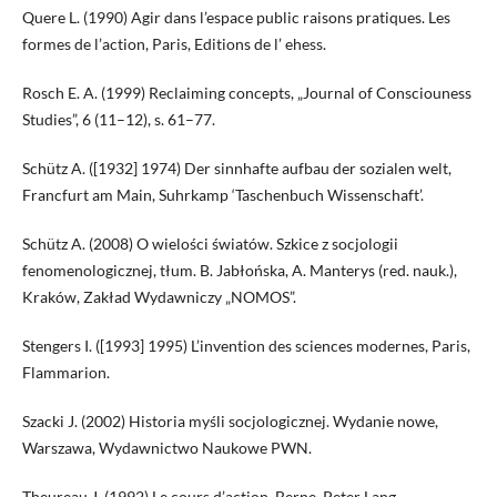
Quere L. (1990) Agir dans l’espace public raisons pratiques. Les
formes de l’action, Paris, Editions de l’ ehess.
Rosch E. A. (1999) Reclaiming concepts, „Journal of Consciouness
Studies”, 6 (11–12), s. 61–77.
Schütz A. ([1932] 1974) Der sinnhafte aufbau der sozialen welt,
Francfurt am Main, Suhrkamp ‘Taschenbuch Wissenschaft’.
Schütz A. (2008) O wielości światów. Szkice z socjologii
fenomenologicznej, tłum. B. Jabłońska, A. Manterys (red. nauk.),
Kraków, Zakład Wydawniczy „NOMOS”.
Stengers I. ([1993] 1995) L’invention des sciences modernes, Paris,
Flammarion.
Szacki J. (2002) Historia myśli socjologicznej. Wydanie nowe,
Warszawa, Wydawnictwo Naukowe PWN.
Theureau J. (1992) Le cours d’action, Berne, Peter Lang.