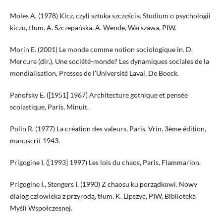
Moles A. (1978) Kicz, czyli sztuka szczęścia. Studium o psychologii
kiczu, tłum. A. Szczepańska, A. Wende, Warszawa, PIW.
Morin E. (2001) Le monde comme notion sociologique in. D.
Mercure (dir.), Une société-monde? Les dynamiques sociales de la
mondialisation, Presses de l’Université Laval, De Boeck.
Panofsky E. ([1951] 1967) Architecture gothique et pensée
scolastique, Paris, Minuit.
Polin R. (1977) La création des valeurs, Paris, Vrin, 3ème édition,
manuscrit 1943.
Prigogine I. ([1993] 1997) Les lois du chaos, Paris, Flammarion.
Prigogine I., Stengers I. (1990) Z chaosu ku porządkowi. Nowy
dialog człowieka z przyrodą, tłum. K. Lipszyc, PIW, Biblioteka
Myśli Wspołczesnej.