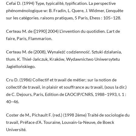
Cefaï D. (1994) Type, typicalité, typification. La perspective
phénoménologique w: B. Fradin, L. Quere, J. Widmer, L’enquête
sur les catégories. raisons pratiques, 5 Paris, Ehess : 105–128.
Certeau M. de ([1990] 2004) L’invention du quotidien. Ľart de
faire, Paris, Flammarion.
Certeau M. de (2008), Wynaleźć codzienność. Sztuki działania,
tłum. K. Thiel-Jańczuk, Kraków, Wydawnictwo Uniwersytetu
Jagiellońskiego.
Cru D. (1986) Collectif et travail de métier; sur la notion de
collectif de travail, in plaisir et souffrance au travail, (sous la dir.)
de C. Dejours, Paris, Edition de L’AOCIP/CNRS, 1988–1993, t. 1 :
40–46.
Coster de M., Pichault F. (red.) (1998 2ème) Traité de sociologie du
travail, Préface d’A. Touraine, Louvain-la-Neuve, de Boeck
Université.