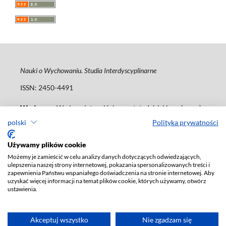
Nauki o Wychowaniu. Studia Interdyscyplinarne
ISSN: 2450-4491
Wydawca
: Wydawnictwo Uniwersytetu Łódzkiego (
www
)
ul. Jana Matejki 34A, 90-237 Łódź
polski
Polityka prywatności
Tel.: 42 235 01 65, fax: 42 66 55 86
journals@uni.lodz.pl
Używamy plików cookie
Możemy je zamieścić w celu analizy danych dotyczących odwiedzających,
Deklaracja dostępności
ulepszenia naszej strony internetowej, pokazania spersonalizowanych treści i
zapewnienia Państwu wspaniałego doświadczenia na stronie internetowej. Aby
uzyskać więcej informacji na temat plików cookie, których używamy, otwórz
ustawienia.
Akceptuj wszystko
Nie zgadzam się