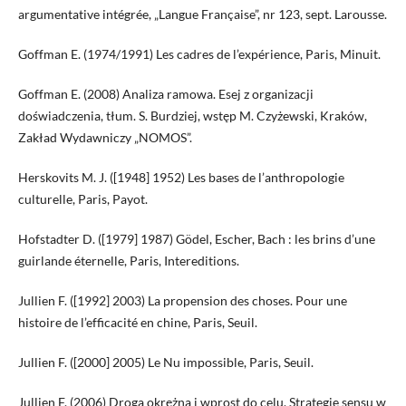
argumentative intégrée, „Langue Française”, nr 123, sept. Larousse.
Goffman E. (1974/1991) Les cadres de l’expérience, Paris, Minuit.
Goffman E. (2008) Analiza ramowa. Esej z organizacji
doświadczenia, tłum. S. Burdziej, wstęp M. Czyżewski, Kraków,
Zakład Wydawniczy „NOMOS”.
Herskovits M. J. ([1948] 1952) Les bases de l’anthropologie
culturelle, Paris, Payot.
Hofstadter D. ([1979] 1987) Gödel, Escher, Bach : les brins d’une
guirlande éternelle, Paris, Intereditions.
Jullien F. ([1992] 2003) La propension des choses. Pour une
histoire de l’efficacité en chine, Paris, Seuil.
Jullien F. ([2000] 2005) Le Nu impossible, Paris, Seuil.
Jullien F. (2006) Drogą okrężną i wprost do celu. Strategie sensu w