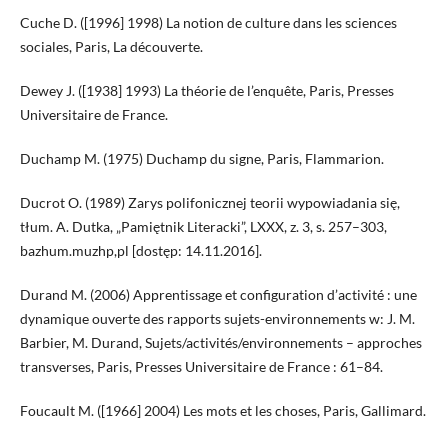
Cuche D. ([1996] 1998) La notion de culture dans les sciences
sociales, Paris, La découverte.
Dewey J. ([1938] 1993) La théorie de l’enquête, Paris, Presses
Universitaire de France.
Duchamp M. (1975) Duchamp du signe, Paris, Flammarion.
Ducrot O. (1989) Zarys polifonicznej teorii wypowiadania się,
tłum. A. Dutka, „Pamiętnik Literacki”, LXXX, z. 3, s. 257–303,
bazhum.muzhp,pl [dostęp: 14.11.2016].
Durand M. (2006) Apprentissage et configuration d’activité : une
dynamique ouverte des rapports sujets-environnements w: J. M.
Barbier, M. Durand, Sujets/activités/environnements – approches
transverses, Paris, Presses Universitaire de France : 61–84.
Foucault M. ([1966] 2004) Les mots et les choses, Paris, Gallimard.