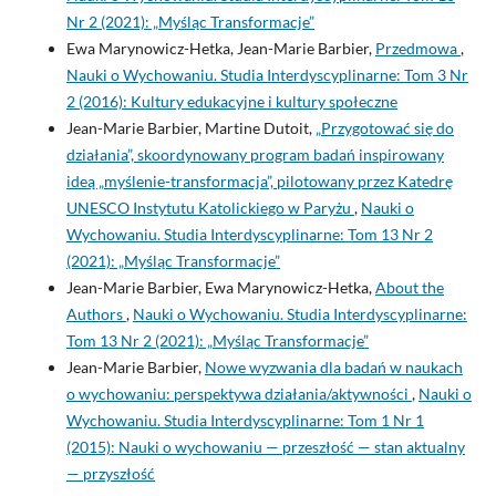
Nr 2 (2021): „Myśląc Transformacje”
Ewa Marynowicz-Hetka, Jean-Marie Barbier,
Przedmowa
,
Nauki o Wychowaniu. Studia Interdyscyplinarne: Tom 3 Nr
2 (2016): Kultury edukacyjne i kultury społeczne
Jean-Marie Barbier, Martine Dutoit,
„Przygotować się do
działania”, skoordynowany program badań inspirowany
ideą „myślenie-transformacja”, pilotowany przez Katedrę
UNESCO Instytutu Katolickiego w Paryżu
,
Nauki o
Wychowaniu. Studia Interdyscyplinarne: Tom 13 Nr 2
(2021): „Myśląc Transformacje”
Jean-Marie Barbier, Ewa Marynowicz-Hetka,
About the
Authors
,
Nauki o Wychowaniu. Studia Interdyscyplinarne:
Tom 13 Nr 2 (2021): „Myśląc Transformacje”
Jean-Marie Barbier,
Nowe wyzwania dla badań w naukach
o wychowaniu: perspektywa działania/aktywności
,
Nauki o
Wychowaniu. Studia Interdyscyplinarne: Tom 1 Nr 1
(2015): Nauki o wychowaniu — przeszłość — stan aktualny
— przyszłość