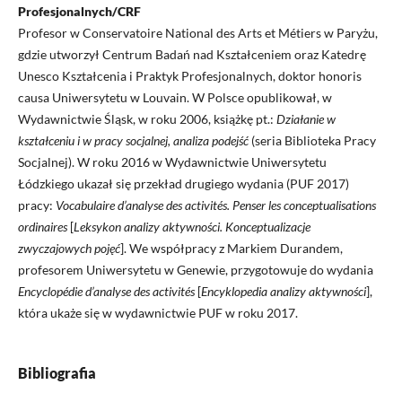
Profesjonalnych/CRF
Profesor w Conservatoire National des Arts et Métiers w Paryżu,
gdzie utworzył Centrum Badań nad Kształceniem oraz Katedrę
Unesco Kształcenia i Praktyk Profesjonalnych, doktor honoris
causa Uniwersytetu w Louvain. W Polsce opublikował, w
Wydawnictwie Śląsk, w roku 2006, książkę pt.:
Działanie w
kształceniu i w pracy socjalnej, analiza podejść
(seria Biblioteka Pracy
Socjalnej). W roku 2016 w Wydawnictwie Uniwersytetu
Łódzkiego ukazał się przekład drugiego wydania (PUF 2017)
pracy:
Vocabulaire d’analyse des activités. Penser les conceptualisations
ordinaires
[
Leksykon analizy aktywności. Konceptualizacje
zwyczajowych pojęć
]. We współpracy z Markiem Durandem,
profesorem Uniwersytetu w Genewie, przygotowuje do wydania
Encyclopédie d’analyse des activités
[
Encyklopedia analizy aktywności
],
która ukaże się w wydawnictwie PUF w roku 2017.
Bibliografia