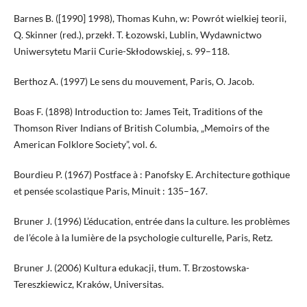
Barnes B. ([1990] 1998), Thomas Kuhn, w: Powrót wielkiej teorii,
Q. Skinner (red.), przekł. T. Łozowski, Lublin, Wydawnictwo
Uniwersytetu Marii Curie-Skłodowskiej, s. 99–118.
Berthoz A. (1997) Le sens du mouvement, Paris, O. Jacob.
Boas F. (1898) Introduction to: James Teit, Traditions of the
Thomson River Indians of British Columbia, „Memoirs of the
American Folklore Society”, vol. 6.
Bourdieu P. (1967) Postface à : Panofsky E. Architecture gothique
et pensée scolastique Paris, Minuit : 135–167.
Bruner J. (1996) L’éducation, entrée dans la culture. les problèmes
de l’école à la lumière de la psychologie culturelle, Paris, Retz.
Bruner J. (2006) Kultura edukacji, tłum. T. Brzostowska-
Tereszkiewicz, Kraków, Universitas.