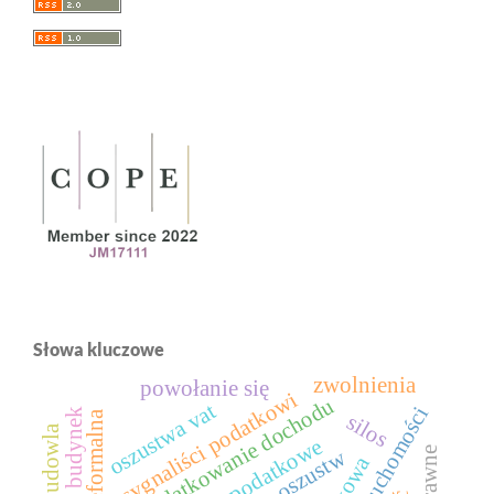
Słowa kluczowe
zwolnienia
powołanie się
sygnaliści podatkowi
opodatkowanie dochodu
oszustwa vat
budynek
silos
budowla
prawo podatkowe