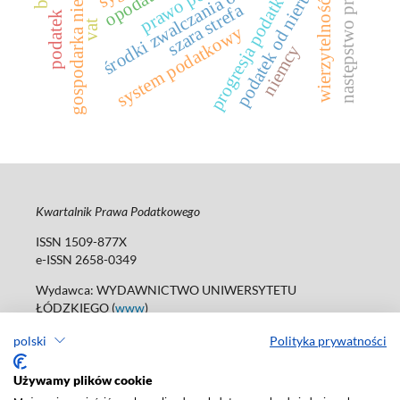
podatek od nieruchomości
gospodarka nieformalna
następstwo prawne
środki zwalczania oszustw
progresja podatkowa
wierzytelność
szara strefa
podatek
vat
system podatkowy
niemcy
Kwartalnik Prawa Podatkowego
ISSN 1509-877X
e-ISSN 2658-0349
Wydawca: WYDAWNICTWO UNIWERSYTETU
ŁÓDZKIEGO (
www
)
ul. Jana Matejki 34A, 90-237 Łódź
polski
Polityka prywatności
tel. 42 235 01 65; 42 635 55 80
Biuro:
journals@uni.lodz.pl
Używamy plików cookie
Deklaracja dostępności