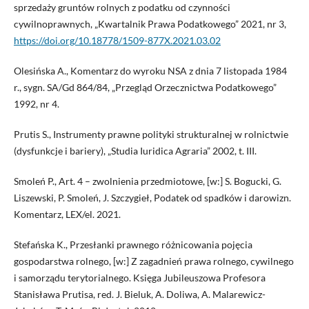
sprzedaży gruntów rolnych z podatku od czynności
cywilnoprawnych, „Kwartalnik Prawa Podatkowego” 2021, nr 3,
https://doi.org/10.18778/1509-877X.2021.03.02
Olesińska A., Komentarz do wyroku NSA z dnia 7 listopada 1984
r., sygn. SA/Gd 864/84, „Przegląd Orzecznictwa Podatkowego”
1992, nr 4.
Prutis S., Instrumenty prawne polityki strukturalnej w rolnictwie
(dysfunkcje i bariery), „Studia Iuridica Agraria” 2002, t. III.
Smoleń P., Art. 4 – zwolnienia przedmiotowe, [w:] S. Bogucki, G.
Liszewski, P. Smoleń, J. Szczygieł, Podatek od spadków i darowizn.
Komentarz, LEX/el. 2021.
Stefańska K., Przesłanki prawnego różnicowania pojęcia
gospodarstwa rolnego, [w:] Z zagadnień prawa rolnego, cywilnego
i samorządu terytorialnego. Księga Jubileuszowa Profesora
Stanisława Prutisa, red. J. Bieluk, A. Doliwa, A. Malarewicz-