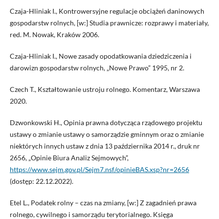
Czaja-Hliniak I., Kontrowersyjne regulacje obciążeń daninowych
gospodarstw rolnych, [w:] Studia prawnicze: rozprawy i materiały,
red. M. Nowak, Kraków 2006.
Czaja-Hliniak I., Nowe zasady opodatkowania dziedziczenia i
darowizn gospodarstw rolnych, „Nowe Prawo” 1995, nr 2.
Czech T., Kształtowanie ustroju rolnego. Komentarz, Warszawa
2020.
Dzwonkowski H., Opinia prawna dotycząca rządowego projektu
ustawy o zmianie ustawy o samorządzie gminnym oraz o zmianie
niektórych innych ustaw z dnia 13 października 2014 r., druk nr
2656, „Opinie Biura Analiz Sejmowych”,
https://www.sejm.gov.pl/Sejm7.nsf/opinieBAS.xsp?nr=2656
(dostęp: 22.12.2022).
Etel L., Podatek rolny – czas na zmiany, [w:] Z zagadnień prawa
rolnego, cywilnego i samorządu terytorialnego. Księga