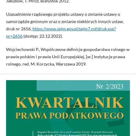
Jakubów, T. Mróz, Białystok 2012.
Uzasadnienie rządowego projektu ustawy o zmianie ustawy o
samorządzie gminnym oraz o zmianie niektórych innych ustaw,
druk nr 2656,
https://www.sejm.gov.pl/sejm7.nsf/druk.xsp?
nr=2656
(dostęp: 22.12.2022).
Wojciechowski P., Współczesne definicje gospodarstwa rolnego w
prawie polskim i prawie Unii Europejskiej, [w:] Instytucje prawa
rolnego, red. M. Korzycka, Warszawa 2019.