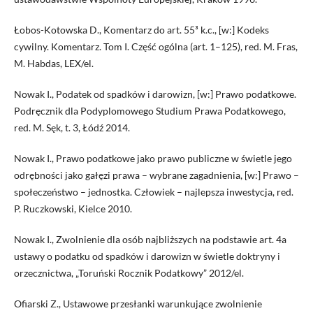
Łobos-Kotowska D., Komentarz do art. 55³ k.c., [w:] Kodeks
cywilny. Komentarz. Tom I. Część ogólna (art. 1–125), red. M. Fras,
M. Habdas, LEX/el.
Nowak I., Podatek od spadków i darowizn, [w:] Prawo podatkowe.
Podręcznik dla Podyplomowego Studium Prawa Podatkowego,
red. M. Sęk, t. 3, Łódź 2014.
Nowak I., Prawo podatkowe jako prawo publiczne w świetle jego
odrębności jako gałęzi prawa – wybrane zagadnienia, [w:] Prawo –
społeczeństwo – jednostka. Człowiek – najlepsza inwestycja, red.
P. Ruczkowski, Kielce 2010.
Nowak I., Zwolnienie dla osób najbliższych na podstawie art. 4a
ustawy o podatku od spadków i darowizn w świetle doktryny i
orzecznictwa, „Toruński Rocznik Podatkowy” 2012/el.
Ofiarski Z., Ustawowe przesłanki warunkujące zwolnienie