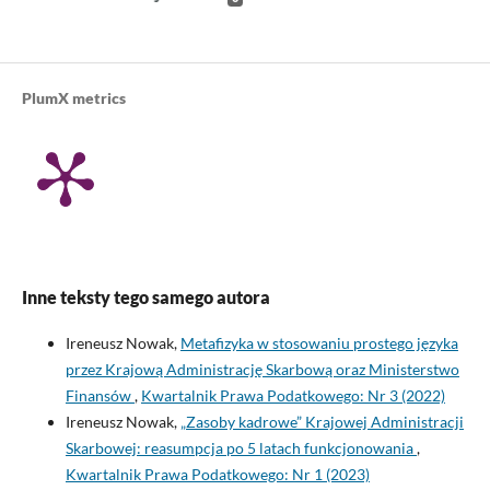
PlumX metrics
Inne teksty tego samego autora
Ireneusz Nowak,
Metafizyka w stosowaniu prostego języka
przez Krajową Administrację Skarbową oraz Ministerstwo
Finansów
,
Kwartalnik Prawa Podatkowego: Nr 3 (2022)
Ireneusz Nowak,
„Zasoby kadrowe” Krajowej Administracji
Skarbowej: reasumpcja po 5 latach funkcjonowania
,
Kwartalnik Prawa Podatkowego: Nr 1 (2023)