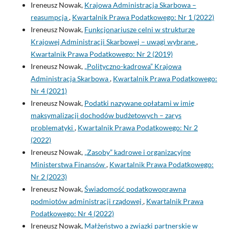
Ireneusz Nowak,
Krajowa Administracja Skarbowa –
reasumpcja
,
Kwartalnik Prawa Podatkowego: Nr 1 (2022)
Ireneusz Nowak,
Funkcjonariusze celni w strukturze
Krajowej Administracji Skarbowej – uwagi wybrane
,
Kwartalnik Prawa Podatkowego: Nr 2 (2019)
Ireneusz Nowak,
„Polityczno-kadrowa” Krajowa
Administracja Skarbowa
,
Kwartalnik Prawa Podatkowego:
Nr 4 (2021)
Ireneusz Nowak,
Podatki nazywane opłatami w imię
maksymalizacji dochodów budżetowych – zarys
problematyki
,
Kwartalnik Prawa Podatkowego: Nr 2
(2022)
Ireneusz Nowak,
„Zasoby” kadrowe i organizacyjne
Ministerstwa Finansów
,
Kwartalnik Prawa Podatkowego:
Nr 2 (2023)
Ireneusz Nowak,
Świadomość podatkowoprawna
podmiotów administracji rządowej
,
Kwartalnik Prawa
Podatkowego: Nr 4 (2022)
Ireneusz Nowak,
Małżeństwo a związki partnerskie w