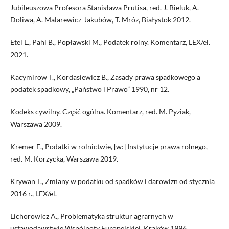
Jubileuszowa Profesora Stanisława Prutisa, red. J. Bieluk, A.
Doliwa, A. Malarewicz-Jakubów, T. Mróz, Białystok 2012.
Etel L., Pahl B., Popławski M., Podatek rolny. Komentarz, LEX/el.
2021.
Kacymirow T., Kordasiewicz B., Zasady prawa spadkowego a
podatek spadkowy, „Państwo i Prawo” 1990, nr 12.
Kodeks cywilny. Część ogólna. Komentarz, red. M. Pyziak,
Warszawa 2009.
Kremer E., Podatki w rolnictwie, [w:] Instytucje prawa rolnego,
red. M. Korzycka, Warszawa 2019.
Krywan T., Zmiany w podatku od spadków i darowizn od stycznia
2016 r., LEX/el.
Lichorowicz A., Problematyka struktur agrarnych w
ustawodawstwie Wspólnoty Europejskiej, Kraków 1996.