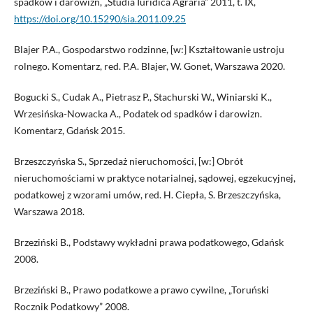
spadków i darowizn, „Studia Iuridica Agraria” 2011, t. IX,
https://doi.org/10.15290/sia.2011.09.25
Blajer P.A., Gospodarstwo rodzinne, [w:] Kształtowanie ustroju
rolnego. Komentarz, red. P.A. Blajer, W. Gonet, Warszawa 2020.
Bogucki S., Cudak A., Pietrasz P., Stachurski W., Winiarski K.,
Wrzesińska-Nowacka A., Podatek od spadków i darowizn.
Komentarz, Gdańsk 2015.
Brzeszczyńska S., Sprzedaż nieruchomości, [w:] Obrót
nieruchomościami w praktyce notarialnej, sądowej, egzekucyjnej,
podatkowej z wzorami umów, red. H. Ciepła, S. Brzeszczyńska,
Warszawa 2018.
Brzeziński B., Podstawy wykładni prawa podatkowego, Gdańsk
2008.
Brzeziński B., Prawo podatkowe a prawo cywilne, „Toruński
Rocznik Podatkowy” 2008.