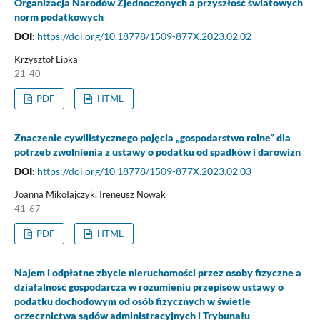
Organizacja Narodów Zjednoczonych a przyszłość światowych
norm podatkowych
DOI:
https://doi.org/10.18778/1509-877X.2023.02.02
Krzysztof Lipka
21-40
PDF
HTML
Znaczenie cywilistycznego pojęcia „gospodarstwo rolne” dla
potrzeb zwolnienia z ustawy o podatku od spadków i darowizn
DOI:
https://doi.org/10.18778/1509-877X.2023.02.03
Joanna Mikołajczyk, Ireneusz Nowak
41-67
PDF
HTML
Najem i odpłatne zbycie nieruchomości przez osoby fizyczne a
działalność gospodarcza w rozumieniu przepisów ustawy o
podatku dochodowym od osób fizycznych w świetle
orzecznictwa sądów administracyjnych i Trybunału