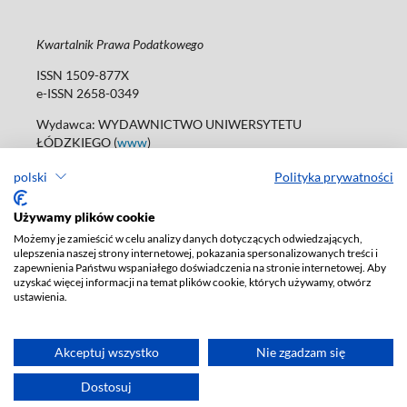
Kwartalnik Prawa Podatkowego
ISSN 1509-877X
e-ISSN 2658-0349
Wydawca: WYDAWNICTWO UNIWERSYTETU
ŁÓDZKIEGO (
www
)
ul. Jana Matejki 34A, 90-237 Łódź
polski
Polityka prywatności
tel. 42 235 01 65; 42 635 55 80
Biuro:
journals@uni.lodz.pl
Używamy plików cookie
Deklaracja dostępności
Możemy je zamieścić w celu analizy danych dotyczących odwiedzających,
ulepszenia naszej strony internetowej, pokazania spersonalizowanych treści i
zapewnienia Państwu wspaniałego doświadczenia na stronie internetowej. Aby
uzyskać więcej informacji na temat plików cookie, których używamy, otwórz
ustawienia.
Akceptuj wszystko
Nie zgadzam się
Dostosuj