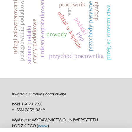
unikanie opodatkowania
usługi zakwaterowania
postępowanie podatkowe
pracownik
przychody pasywne
decyzja
przegląd orzecznictwa
vat
udział w kapitale
podatki
czyny podatkowe
zielone podatki
ppp
dowody
przychód pracownika
Kwartalnik Prawa Podatkowego
ISSN 1509-877X
e-ISSN 2658-0349
Wydawca: WYDAWNICTWO UNIWERSYTETU
ŁÓDZKIEGO (
www
)
ul. Jana Matejki 34A, 90-237 Łódź