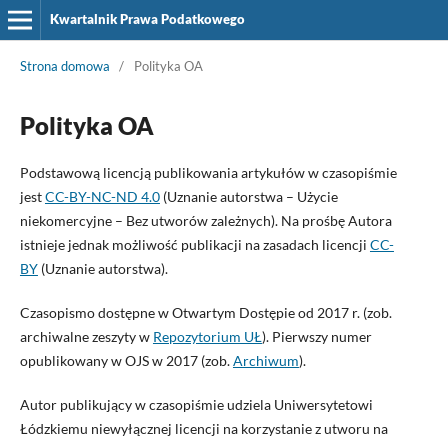
Kwartalnik Prawa Podatkowego
Strona domowa
/
Polityka OA
Polityka OA
Podstawową licencją publikowania artykułów w czasopiśmie
jest
CC-BY-NC-ND 4.0
(Uznanie autorstwa – Użycie
niekomercyjne – Bez utworów zależnych). Na prośbę Autora
istnieje jednak możliwość publikacji na zasadach licencji
CC-
BY
(Uznanie autorstwa).
Czasopismo dostępne w Otwartym Dostępie od 2017 r. (zob.
archiwalne zeszyty w
Repozytorium UŁ
). Pierwszy numer
opublikowany w OJS w 2017 (zob.
Archiwum
).
Autor publikujący w czasopiśmie udziela Uniwersytetowi
Łódzkiemu niewyłącznej licencji na korzystanie z utworu na