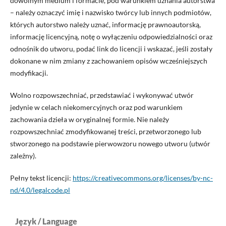
dowolnym medium i formacie, pod warunkiem uznania autorstwa
– należy oznaczyć imię i nazwisko twórcy lub innych podmiotów,
których autorstwo należy uznać, informację prawnoautorską,
informację licencyjną, notę o wyłączeniu odpowiedzialności oraz
odnośnik do utworu, podać link do licencji i wskazać, jeśli zostały
dokonane w nim zmiany z zachowaniem opisów wcześniejszych
modyfikacji.
Wolno rozpowszechniać, przedstawiać i wykonywać utwór
jedynie w celach niekomercyjnych oraz pod warunkiem
zachowania dzieła w oryginalnej formie. Nie należy
rozpowszechniać zmodyfikowanej treści, przetworzonego lub
stworzonego na podstawie pierwowzoru nowego utworu (utwór
zależny).
Pełny tekst licencji:
https://creativecommons.org/licenses/by-nc-
nd/4.0/legalcode.pl
Język / Language