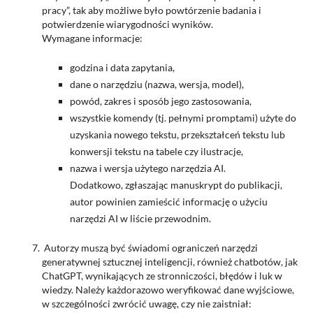
pracy”, tak aby możliwe było powtórzenie badania i
potwierdzenie wiarygodności wyników.
Wymagane informacje:
godzina i data zapytania,
dane o narzędziu (nazwa, wersja, model),
powód, zakres i sposób jego zastosowania,
wszystkie komendy (tj. pełnymi promptami) użyte do
uzyskania nowego tekstu, przekształceń tekstu lub
konwersji tekstu na tabele czy ilustracje,
nazwa i wersja użytego narzędzia AI.
Dodatkowo, zgłaszając manuskrypt do publikacji,
autor powinien zamieścić informację o użyciu
narzędzi AI w liście przewodnim.
Autorzy muszą być świadomi ograniczeń narzędzi
generatywnej sztucznej inteligencji, również chatbotów, jak
ChatGPT, wynikających ze stronniczości, błędów i luk w
wiedzy. Należy każdorazowo weryfikować dane wyjściowe,
w szczególności zwrócić uwagę, czy nie zaistniał: