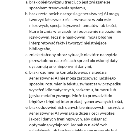
brak obiektywizmu treści, co jest związane ze
sposobem trenowania systemu,
brak rzetelności: narzędzia generatywnej AI mogą
tworzyć fałszywe treści, zwłaszcza w zakresie
niszowych, specjalistycznych tematów lub treści,
które brzmią wiarygodnie i poprawnie na poziomie
językowym, lecz nie naukowym; mogą błędnie
interpretować fakty i tworzyć nieistniejące
bibliografie,
zniekształcony obraz sytuacji: niektóre narzędzia
przeszkolono na treściach sprzed określonej daty i
dysponują one niepełnymi danymi,
brak rozumienia kontekstowego: narzędzia
generatywnej AI nie mogą zastosować ludzkiego
sposobu rozumienia tekstu, zwłaszcza w przypadku
wyrażeń idiomatycznych, sarkazmu, humoru lub
języka metaforycznego. Może to prowadzić do
błędów / błędnej interpretacji generowanych treści,
brak odpowiednich danych treningowych: narzędzia
generatywnej AI wymagają dużej ilości wysokiej
jakości danych treningowych, aby osiągnąć
optymalną wydajność. Jednak w niektórych
dziedzinach lub językach takie dane mogą nie być