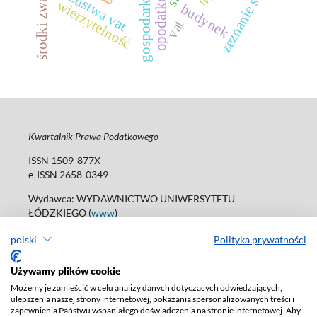
zeznanie sd-3
oszustwa vat
wierzytelność
budynek
vat
Kwartalnik Prawa Podatkowego
ISSN 1509-877X
e-ISSN 2658-0349
Wydawca: WYDAWNICTWO UNIWERSYTETU
ŁÓDZKIEGO (
www
)
ul. Jana Matejki 34A, 90-237 Łódź
polski
Polityka prywatności
tel. 42 235 01 65; 42 635 55 80
Biuro:
journals@uni.lodz.pl
Używamy plików cookie
Deklaracja dostępności
Możemy je zamieścić w celu analizy danych dotyczących odwiedzających,
ulepszenia naszej strony internetowej, pokazania spersonalizowanych treści i
zapewnienia Państwu wspaniałego doświadczenia na stronie internetowej. Aby