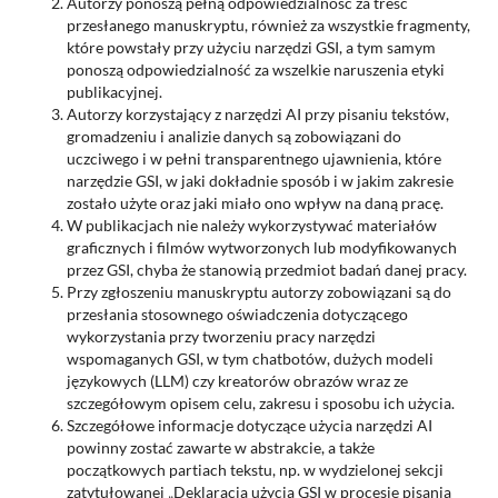
Autorzy ponoszą pełną odpowiedzialność za treść
przesłanego manuskryptu, również za wszystkie fragmenty,
które powstały przy użyciu narzędzi GSI, a tym samym
ponoszą odpowiedzialność za wszelkie naruszenia etyki
publikacyjnej.
Autorzy korzystający z narzędzi AI przy pisaniu tekstów,
gromadzeniu i analizie danych są zobowiązani do
uczciwego i w pełni transparentnego ujawnienia, które
narzędzie GSI, w jaki dokładnie sposób i w jakim zakresie
zostało użyte oraz jaki miało ono wpływ na daną pracę.
W publikacjach nie należy wykorzystywać materiałów
graficznych i filmów wytworzonych lub modyfikowanych
przez GSI, chyba że stanowią przedmiot badań danej pracy.
Przy zgłoszeniu manuskryptu autorzy zobowiązani są do
przesłania stosownego oświadczenia dotyczącego
wykorzystania przy tworzeniu pracy narzędzi
wspomaganych GSI, w tym chatbotów, dużych modeli
językowych (LLM) czy kreatorów obrazów wraz ze
szczegółowym opisem celu, zakresu i sposobu ich użycia.
Szczegółowe informacje dotyczące użycia narzędzi AI
powinny zostać zawarte w abstrakcie, a także
początkowych partiach tekstu, np. w wydzielonej sekcji
zatytułowanej „Deklaracja użycia GSI w procesie pisania