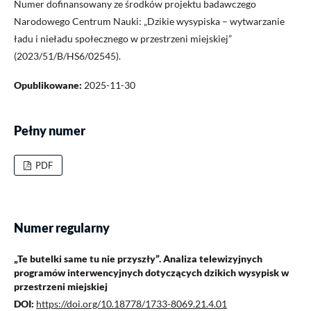
Numer dofinansowany ze środków projektu badawczego
Narodowego Centrum Nauki: „Dzikie wysypiska – wytwarzanie
ładu i nieładu społecznego w przestrzeni miejskiej”
(2023/51/B/HS6/02545).
Opublikowane:
2025-11-30
Pełny numer
PDF
Numer regularny
„Te butelki same tu nie przyszły”. Analiza telewizyjnych
programów interwencyjnych dotyczących dzikich wysypisk w
przestrzeni miejskiej
DOI:
https://doi.org/10.18778/1733-8069.21.4.01