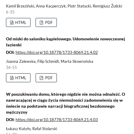
Kamil Brzeziński, Anna Kacperczyk, Piotr Statucki, Remigiusz Żulicki
6-35
HTML
PDF
Od miski do saloniku kąpielowego. Udomowienie nowoczesnej
łazienki
DOI:
https://doi.org/10.18778/1733-8069.21.4.02
Joanna Zalewska, Filip Schmidt, Marta Skowrońska
36-55
HTML
PDF
W poszukiwaniu domu, którego nigdzie nie można odnaleźć. O
nawracającej w ciągu życia niemożności zadomowienia się w
świecie na podstawie narracji biograficznej bezdomnego
mężczyzny
DOI:
https://doi.org/10.18778/1733-8069.21.4.03
Łukasz Kutyło, Rafał Stolarski