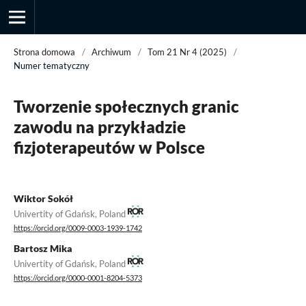
Strona domowa
/
Archiwum
/
Tom 21 Nr 4 (2025)
/
Numer tematyczny
Przegląd Socjologii Jakościowej
Tworzenie społecznych granic
zawodu na przykładzie
fizjoterapeutów w Polsce
Wiktor Sokół
Univertity of Gdańsk, Poland
https://orcid.org/0009-0003-1939-1742
Bartosz Mika
Univertity of Gdańsk, Poland
https://orcid.org/0000-0001-8204-5373