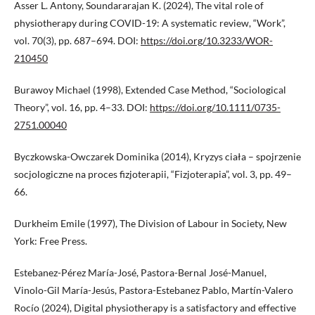
Asser L. Antony, Soundararajan K. (2024), The vital role of
physiotherapy during COVID-19: A systematic review, “Work”,
vol. 70(3), pp. 687–694. DOI:
https://doi.org/10.3233/WOR-
210450
Burawoy Michael (1998), Extended Case Method, “Sociological
Theory”, vol. 16, pp. 4–33. DOI:
https://doi.org/10.1111/0735-
2751.00040
Byczkowska-Owczarek Dominika (2014), Kryzys ciała – spojrzenie
socjologiczne na proces fizjoterapii, “Fizjoterapia”, vol. 3, pp. 49–
66.
Durkheim Emile (1997), The Division of Labour in Society, New
York: Free Press.
Estebanez-Pérez María-José, Pastora-Bernal José-Manuel,
Vinolo-Gil María-Jesús, Pastora-Estebanez Pablo, Martín-Valero
Rocío (2024), Digital physiotherapy is a satisfactory and effective