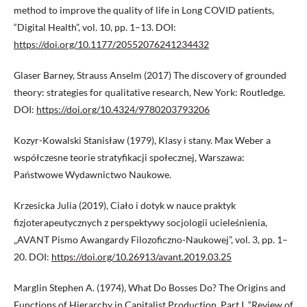
method to improve the quality of life in Long COVID patients,
“Digital Health”, vol. 10, pp. 1–13. DOI:
https://doi.org/10.1177/20552076241234432
Glaser Barney, Strauss Anselm (2017) The discovery of grounded
theory: strategies for qualitative research, New York: Routledge.
DOI:
https://doi.org/10.4324/9780203793206
Kozyr-Kowalski Stanisław (1979), Klasy i stany. Max Weber a
współczesne teorie stratyfikacji społecznej, Warszawa:
Państwowe Wydawnictwo Naukowe.
Krzesicka Julia (2019), Ciało i dotyk w nauce praktyk
fizjoterapeutycznych z perspektywy socjologii ucieleśnienia,
„AVANT Pismo Awangardy Filozoficzno-Naukowej”, vol. 3, pp. 1–
20. DOI:
https://doi.org/10.26913/avant.2019.03.25
Marglin Stephen A. (1974), What Do Bosses Do? The Origins and
Functions of Hierarchy in Capitalist Production, Part I, “Review of