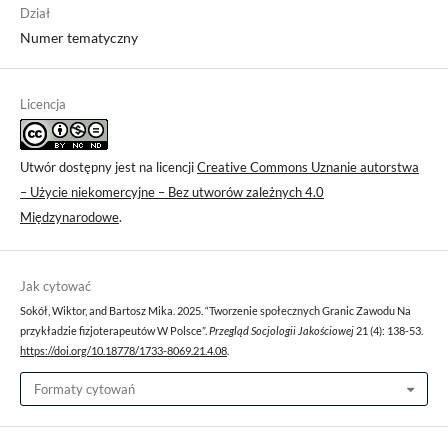
Dział
Numer tematyczny
Licencja
Utwór dostępny jest na licencji
Creative Commons Uznanie autorstwa
– Użycie niekomercyjne – Bez utworów zależnych 4.0
Międzynarodowe
.
Jak cytować
Sokół, Wiktor, and Bartosz Mika. 2025. “Tworzenie społecznych Granic Zawodu Na
przykładzie fizjoterapeutów W Polsce”.
Przegląd Socjologii Jakościowej
21 (4): 138-53.
https://doi.org/10.18778/1733-8069.21.4.08
.
Formaty cytowań