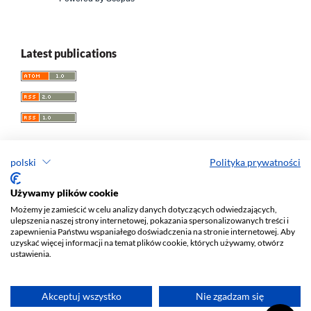
Latest publications
polski
Polityka prywatności
Przegląd Socjologii Jakościowej
Używamy plików cookie
Możemy je zamieścić w celu analizy danych dotyczących odwiedzających,
e-ISSN 1733-8069
ulepszenia naszej strony internetowej, pokazania spersonalizowanych treści i
Redaktor naczelny: Krzysztof Tomasz Konecki
zapewnienia Państwu wspaniałego doświadczenia na stronie internetowej. Aby
uzyskać więcej informacji na temat plików cookie, których używamy, otwórz
Wydawca: Wydawnictwo Uniwersytetu Łódzkiego (
www
)
ustawienia.
Jana Matejki St., no 34A, 90-237 Łódź, Poland
Tel.: 42 235 01 65, fax: 42 66 55 86
Biuro:
journals@uni.lodz.pl
Akceptuj wszystko
Nie zgadzam się