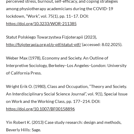
perceived stress, burnout, self-efficacy, and coping strategies
among physiotherapy academicians during the COVID-19
lockdown, “Work”, vol. 75(1), pp. 11–17. DOI:
https://doi.org/10.3233/WOR-211385
Statut Polskiego Towarzystwa Fizjoterapii (2023),
http://fizjoterapia.org.pl/o-ptf/statut-ptf/
(accessed: 8.02.2025).
Weber Max (1978), Economy and Society. An Outline of
Interpretive Sociology, Berkeley–Los Angeles–London: University
of California Press.
Wright Erik O. (1980), Class and Occupation, “Theory and Society.
An Interdisciplinary Social Science Journal”, vol. 9(1), Special Issue
on Work and the Working Class, pp. 177–214. DOI:
https://doi.org/10.1007/BF00158896
Yin Robert K. (2013) Case study research: design and methods,
Beverly Hills: Sage.