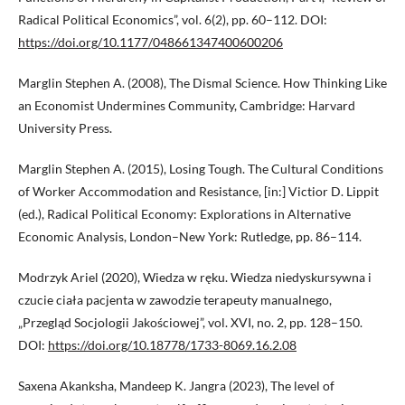
Radical Political Economics”, vol. 6(2), pp. 60–112. DOI:
https://doi.org/10.1177/048661347400600206
Marglin Stephen A. (2008), The Dismal Science. How Thinking Like
an Economist Undermines Community, Cambridge: Harvard
University Press.
Marglin Stephen A. (2015), Losing Tough. The Cultural Conditions
of Worker Accommodation and Resistance, [in:] Victior D. Lippit
(ed.), Radical Political Economy: Explorations in Alternative
Economic Analysis, London–New York: Rutledge, pp. 86–114.
Modrzyk Ariel (2020), Wiedza w ręku. Wiedza niedyskursywna i
czucie ciała pacjenta w zawodzie terapeuty manualnego,
„Przegląd Socjologii Jakościowej”, vol. XVI, no. 2, pp. 128–150.
DOI:
https://doi.org/10.18778/1733-8069.16.2.08
Saxena Akanksha, Mandeep K. Jangra (2023), The level of