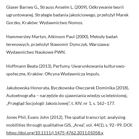
Glaser Barney G., Strauss Anselm L. (2009), Odkrywanie teorii
ugruntowanej. Strategie badania jakościowego, przełożył Marek
Gorzko, Kraków: Wydawnictwo Nomos.
Hammersley Martyn, Atkinson Paul (2000), Metody badań
terenowych, przełożył Sławomir Dymczyk, Warszawa:
Wydawnictwo Naukowe PWN.
Hoffmann Beata (2013), Perfumy. Uwarunkowania kulturowo-
społeczne, Kraków: Oficyna Wydawnicza Impuls.
Jakubowska Honorata, Byczkowska-Owczarek Dominika (2018),
Autoetnografia – narzędzie do ujawniania wiedzy ucieleśnionej,
„Przegląd Socjologii Jakościowej”, t. XIV, nr 1, s. 162–177.
Jones Phil, Evans John (2012), The spatial transcript: analysing
mobilities through qualitative GIS, „Area”, vol. 44(1), s. 92–99. DOI:
https://doi.org/10.1111/j.1475-4762.2011.01058.x