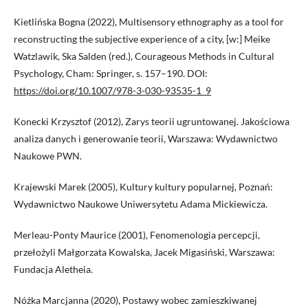
Kietlińska Bogna (2022), Multisensory ethnography as a tool for
reconstructing the subjective experience of a city, [w:] Meike
Watzlawik, Ska Salden (red.), Courageous Methods in Cultural
Psychology, Cham: Springer, s. 157–190. DOI:
https://doi.org/10.1007/978-3-030-93535-1_9
Konecki Krzysztof (2012), Zarys teorii ugruntowanej. Jakościowa
analiza danych i generowanie teorii, Warszawa: Wydawnictwo
Naukowe PWN.
Krajewski Marek (2005), Kultury kultury popularnej, Poznań:
Wydawnictwo Naukowe Uniwersytetu Adama Mickiewicza.
Merleau-Ponty Maurice (2001), Fenomenologia percepcji,
przełożyli Małgorzata Kowalska, Jacek Migasiński, Warszawa:
Fundacja Aletheia.
Nóżka Marcjanna (2020), Postawy wobec zamieszkiwanej