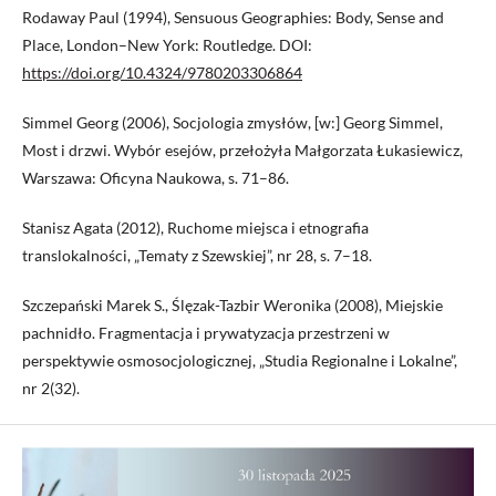
Rodaway Paul (1994), Sensuous Geographies: Body, Sense and
Place, London–New York: Routledge. DOI:
https://doi.org/10.4324/9780203306864
Simmel Georg (2006), Socjologia zmysłów, [w:] Georg Simmel,
Most i drzwi. Wybór esejów, przełożyła Małgorzata Łukasiewicz,
Warszawa: Oficyna Naukowa, s. 71–86.
Stanisz Agata (2012), Ruchome miejsca i etnografia
translokalności, „Tematy z Szewskiej”, nr 28, s. 7–18.
Szczepański Marek S., Ślęzak-Tazbir Weronika (2008), Miejskie
pachnidło. Fragmentacja i prywatyzacja przestrzeni w
perspektywie osmosocjologicznej, „Studia Regionalne i Lokalne”,
nr 2(32).