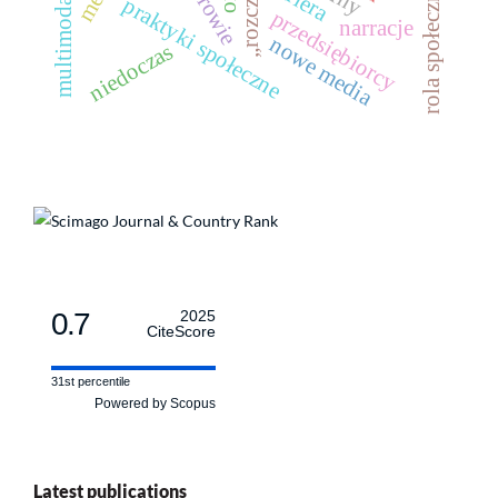
multimodalność
rola społeczna
praktyki społeczne
przedsiębiorcy
narracje
nowe media
niedoczas
0.7
2025
CiteScore
31st percentile
Powered by Scopus
Latest publications