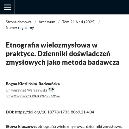
Strona domowa
/
Archiwum
/
Tom 21 Nr 4 (2025)
/
Numer regularny
Przegląd Socjologii Jakościowej
Etnografia wielozmysłowa w
praktyce. Dzienniki doświadczeń
zmysłowych jako metoda badawcza
Bogna Kietlińska-Radwańska
Uniwersytet Warszawski
https://orcid.org/0000-0003-1957-9676
DOI:
https://doi.org/10.18778/1733-8069.21.4.04
Słowa kluczowe:
etnografia wielozmysłowa, dzienniki zmysłowe,