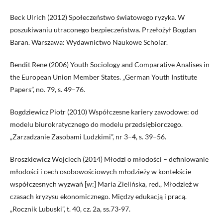
Beck Ulrich (2012) Społeczeństwo światowego ryzyka. W
poszukiwaniu utraconego bezpieczeństwa. Przełożył Bogdan
Baran. Warszawa: Wydawnictwo Naukowe Scholar.
Bendit Rene (2006) Youth Sociology and Comparative Analises in
the European Union Member States. „German Youth Institute
Papers”, no. 79, s. 49–76.
Bogdziewicz Piotr (2010) Współczesne kariery zawodowe: od
modelu biurokratycznego do modelu przedsiębiorczego.
„Zarzadzanie Zasobami Ludzkimi”, nr 3−4, s. 39−56.
Broszkiewicz Wojciech (2014) Młodzi o młodości – definiowanie
młodości i cech osobowościowych młodzieży w kontekście
współczesnych wyzwań [w:] Maria Zielińska, red., Młodzież w
czasach kryzysu ekonomicznego. Między edukacją i pracą.
„Rocznik Lubuski”, t. 40, cz. 2a, ss.73-97.