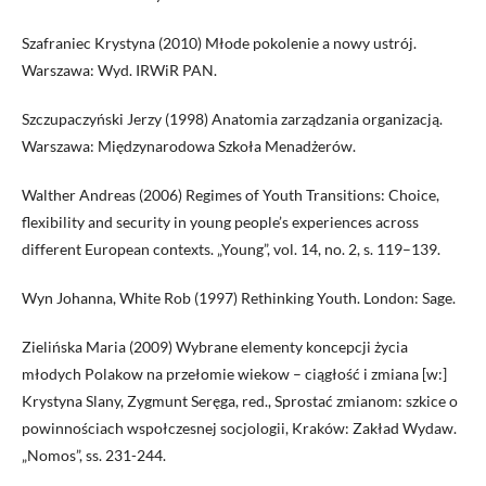
Szafraniec Krystyna (2010) Młode pokolenie a nowy ustrój.
Warszawa: Wyd. IRWiR PAN.
Szczupaczyński Jerzy (1998) Anatomia zarządzania organizacją.
Warszawa: Międzynarodowa Szkoła Menadżerów.
Walther Andreas (2006) Regimes of Youth Transitions: Choice,
flexibility and security in young people’s experiences across
different European contexts. „Young”, vol. 14, no. 2, s. 119–139.
Wyn Johanna, White Rob (1997) Rethinking Youth. London: Sage.
Zielińska Maria (2009) Wybrane elementy koncepcji życia
młodych Polakow na przełomie wiekow – ciągłość i zmiana [w:]
Krystyna Slany, Zygmunt Seręga, red., Sprostać zmianom: szkice o
powinnościach wspołczesnej socjologii, Kraków: Zakład Wydaw.
„Nomos”, ss. 231-244.