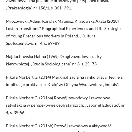
zawodowych na poziomie branżowym: przypadek Polski.
„Prakseologia”, nr 158/1, s. 361–391.
Mrozowicki, Adam, Karolak Mateusz, Krasowska Agata (2018)
Lost in Transitions? Biographical Experiences and Life Strategies
of Young Precarious Workers in Poland. „Kultura i
Społeczeństwo, nr 4, s. 69–89.
Najduchowska Halina (1969) Drogi zawodowe kadry
kierowniczej. „Studia Socjologiczne”, nr 3, s. 25−73.
Pikuła Norbert G. (2014) Marginalizacja na rynku pracy. Teorie a
implikacje praktyczne. Kraków: Oficyna Wydawnicza „Impuls”.
Pikuła Norbert G. (2016a) Rozwój zawodowy i zawodowa
satysfakcja w perspektywie osób starszych. „Labor et Educatio”, nr
4, s. 39-56.
Pikuła Norbert G. (2016b) Rozwój zawodowy a aktywność