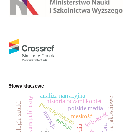
Słowa kluczowe
analiza narracyjna
dyskurs publiczny
badania jakościowe
historia oczami kobiet
praca społeczna
socjologia sztuki
polskie media
narracja
kobiecość
męskość
emocje
media