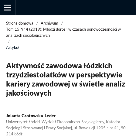
Strona domowa
/
Archiwum
/
Tom 15 Nr 4 (2019): Młodzi dorośli w czasach ponowoczesności w
analizach socjologicznych
/
Przegląd Socjologii Jakościowej
Artykuł
Aktywność zawodowa łódzkich
trzydziestolatków w perspektywie
kariery zawodowej w świetle analiz
jakościowych
Jolanta Grotowska-Leder
Uniwersytet Łódzki, Wydział Ekonomiczno-Socjologiczny, Katedra
Socjologii Stosowanej i Pracy Socjalnej, ul. Rewolucji 1905 r. nr 41, 90-
214 Łódź