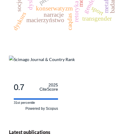
metafora
płeć
gender
retoryka
sport
konserwatyzm
dyskurs
narracje
caqdas
transgender
macierzyństwo
0.7
2025
CiteScore
31st percentile
Powered by Scopus
Latest publications