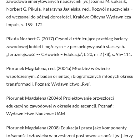
zawodowa emerytowanych nauczycieli [w:] Joanna M. Łukasik,
Norbert G. Pikuła, Katarzyna Jagielska, red., Rozwój nauczyciela –
od wczesnej do późnej dorosłości. Kraków: Oficyna Wydawnicza
Impuls, s. 159–172.
Pikuła Norbert G. (2017) Czynniki różnicujące przebieg kariery
zawodowej kobiet i mężczyzn – z perspektywy osób starszych.
„Teraźniejszość –- Człowiek – Edukacja”, t. 20, nr 2 (78), s. 95–111.
Piorunek Magdalena, red. (2004a) Młodzież w świecie
współczesnym. Z badań orientacji biograficznych młodych okresu
transformacji. Poznań: Wydawnictwo „Rys”.
Piorunek Magdalena (2004b) Projektowanie przyszłości
edukacyjno-zawodowej w okresie adolescencji. Poznań:
Wydawnictwo Naukowe UAM.
Piorunek Magdalena (2008) Edukacja i praca jako komponenty
tożsamości człowieka w przestrzeni postnowoczesności [w:] Jerzy