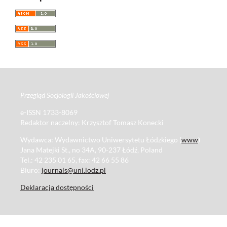
Przegląd Socjologii Jakościowej
e-ISSN 1733-8069
Redaktor naczelny: Krzysztof Tomasz Konecki
Wydawca: Wydawnictwo Uniwersytetu Łódzkiego (
www
)
Jana Matejki St., no 34A, 90-237 Łódź, Poland
Tel.: 42 235 01 65, fax: 42 66 55 86
Biuro:
journals@uni.lodz.pl
Deklaracja dostępności