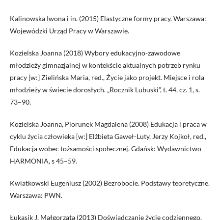
Kalinowska Iwona i in. (2015) Elastyczne formy pracy. Warszawa:
Wojewódzki Urząd Pracy w Warszawie.
Kozielska Joanna (2018) Wybory edukacyjno-zawodowe
młodzieży gimnazjalnej w kontekście aktualnych potrzeb rynku
pracy [w:] Zielińska Maria, red., Życie jako projekt. Miejsce i rola
młodzieży w świecie dorosłych. „Rocznik Lubuski”, t. 44, cz. 1, s.
73–90.
Kozielska Joanna, Piorunek Magdalena (2008) Edukacja i praca w
cyklu życia człowieka [w:] Elżbieta Gaweł-Luty, Jerzy Kojkoł, red.,
Edukacja wobec tożsamości społecznej. Gdańsk: Wydawnictwo
HARMONIA, s 45−59.
Kwiatkowski Eugeniusz (2002) Bezrobocie. Podstawy teoretyczne.
Warszawa: PWN.
Łukasik J. Małgorzata (2013) Doświadczanie życie codziennego.