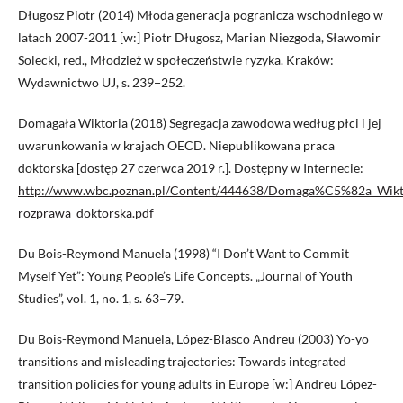
Długosz Piotr (2014) Młoda generacja pogranicza wschodniego w
latach 2007-2011 [w:] Piotr Długosz, Marian Niezgoda, Sławomir
Solecki, red., Młodzież w społeczeństwie ryzyka. Kraków:
Wydawnictwo UJ, s. 239−252.
Domagała Wiktoria (2018) Segregacja zawodowa według płci i jej
uwarunkowania w krajach OECD. Niepublikowana praca
doktorska [dostęp 27 czerwca 2019 r.]. Dostępny w Internecie:
http://www.wbc.poznan.pl/Content/444638/Domaga%C5%82a_Wikt
rozprawa_doktorska.pdf
Du Bois-Reymond Manuela (1998) “I Don’t Want to Commit
Myself Yet”: Young People’s Life Concepts. „Journal of Youth
Studies”, vol. 1, no. 1, s. 63–79.
Du Bois-Reymond Manuela, López-Blasco Andreu (2003) Yo-yo
transitions and misleading trajectories: Towards integrated
transition policies for young adults in Europe [w:] Andreu López-