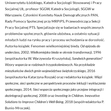
Uniwersytetu Łódzkiego, Katedra Socjologii Stosowanej i Pracy
Socjalnej UŁ, profesor SGGW, Katedra Socjologii, SGGW w
Warszawie. Członkini Komitetu Nauk Demograficznych PAN,
Rady Pomocy Społecznej przy MRPiPS, Przewodnicząca Sekcji
Pracy Socjalnej PTS. Specjalizuje się w badaniach współczesnych
problemów społecznych, głównie ubóstwa, a ostatnio sytuacji
młodych ludzi na rynku pracy i procesu wchodzenia w dorosłość.
Autorka książek: Fenomen wielkomiejskiej biedy.
Od epizodu do
underclass
, 2002;
Wielkomiejska bieda w okresie transformacji
, 1996
(współautorka W. Warzywoda-Kruszyńska),
Sandwich generation?
Wzory wsparcia w rodzinach trzypokoleniowych. Na przykładzie
mieszkańców dwóch gmin województwa świętokrzyskiego
, 2016
(współautorka Katarzyna Roszak) oraz redaktorka książek:
Więzi
społeczne, sieci społeczne w perspektywie procesów inkluzji i wykluczenia
społecznego
, 2014;
Sieci wsparcia społecznego jako przejaw integracji i
dezintegracji społecznej
, 2008 oraz
Investing in Children. Innovative
Solutions to Improve Children’s Well-Being
, 2018 (współredaktorka P.
Bunio-Mroczek).