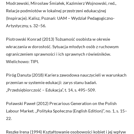
Modrzewski, Mirosław Śmiałek, Kazimierz Wojnowski, red.,
Relacje podmiotów w lokalnej przestrzeni edukacyjnej
(Inspiracje). Kalisz, Poznań: UAM – Wydział Pedagogiczno-
Artystyczny, s. 32−56.
Piotrowski Konrad (2013) Tożsamość osobista w okresie
wkraczania w dorosłość. Sytuacja młodych osób z ruchowym
ograniczeniem sprawności i ich sprawnych rówieśników.
Wielichowo: TIPI.
Piróg Danuta (2018) Kariera zawodowa nauczycieli w warunkach
przemian w systemie edukacji: zarys stanu badań.
„Przedsiębiorczość – Edukacja”, t. 14, s. 495–509.
Poławski Paweł (2012) Precarious Generation on the Polish
Labour Market. „Polityka Społeczna (English Edition)”, no. 1, s. 15–
22.
Reszke Irena (1994) Kształtowanie osobowości kobiet i jej wpływ