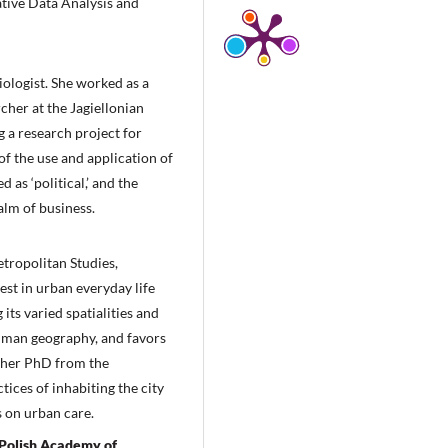
ive Data Analysis and
iologist. She worked as a
cher at the Jagiellonian
g a research project for
of the use and application of
 as ‘political,’ and the
ealm of business.
tropolitan Studies,
est in urban everyday life
ts varied spatialities and
uman geography, and favors
d her PhD from the
ices of inhabiting the city
s on urban care.
e Polish Academy of