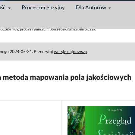
ość
Proces recenzyjny
Dla Autorów
/
estnicy, proces realizacji” pod redakcją Izabeli Ślęzak
anego 2024-05-31. Przeczytaj
wersję najnowszą
.
a metoda mapowania pola jakościowych