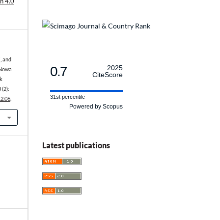
h 4.0
, and
0.7
2025
 Nowa
CiteScore
k
 (2):
31st percentile
.2.06
.
Powered by Scopus
Latest publications