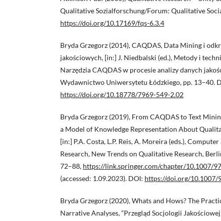
Qualitative Sozialforschung/Forum: Qualitative Social
https://doi.org/10.17169/fqs-6.3.4
Bryda Grzegorz (2014), CAQDAS, Data Mining i odk
jakościowych, [in:] J. Niedbalski (ed.), Metody i tech
Narzędzia CAQDAS w procesie analizy danych jakoś
Wydawnictwo Uniwersytetu Łódzkiego, pp. 13–40. 
https://doi.org/10.18778/7969-549-2.02
Bryda Grzegorz (2019), From CAQDAS to Text Minin
a Model of Knowledge Representation About Qualitat
[in:] P.A. Costa, L.P. Reis, A. Moreira (eds.), Compute
Research, New Trends on Qualitative Research, Berli
72–88,
https://link.springer.com/chapter/10.1007/
(accessed: 1.09.2023). DOI:
https://doi.org/10.1007
Bryda Grzegorz (2020), Whats and Hows? The Practi
Narrative Analyses, “Przegląd Socjologii Jakościowej”,