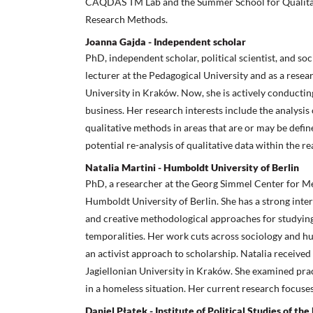
CAQDAS TM Lab and the Summer School for Qualitat
Research Methods.
Joanna Gajda - Independent scholar
PhD, independent scholar, political scientist, and soc
lecturer at the Pedagogical University and as a resear
University in Kraków. Now, she is actively conductin
business. Her research interests include the analysis 
qualitative methods in areas that are or may be defined
potential re-analysis of qualitative data within the r
Natalia Martini - Humboldt University of Berlin
PhD, a researcher at the Georg Simmel Center for Me
Humboldt University of Berlin. She has a strong inter
and creative methodological approaches for studying i
temporalities. Her work cuts across sociology and h
an activist approach to scholarship. Natalia receive
Jagiellonian University in Kraków. She examined pract
in a homeless situation. Her current research focuse
Daniel Płatek - Institute of Political Studies of th