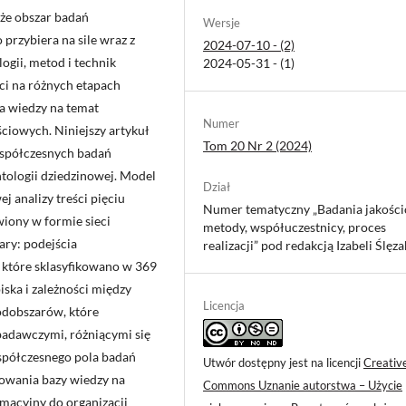
 że obszar badań
Wersje
 przybiera na sile wraz z
2024-07-10 - (2)
ii, metod i technik
2024-05-31 - (1)
ci na różnych etapach
ia wiedzy na temat
Numer
iowych. Niniejszy artykuł
Tom 20 Nr 2 (2024)
współczesnych badań
tologii dziedzinowej. Model
Dział
 analizy treści pięciu
Numer tematyczny „Badania jakośc
iony w formie sieci
metody, współuczestnicy, proces
ary: podejścia
realizacji” pod redakcją Izabeli Ślęza
, które sklasyfikowano w 369
ska i zależności między
Licencja
podobszarów, które
badawczymi, różniącymi się
współczesnego pola badań
Utwór dostępny jest na licencji
Creativ
cowania bazy wiedzy na
Commons Uznanie autorstwa – Użycie
rmacyjny do organizacji