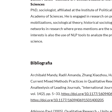
Sciences
PhD, sociologist, affiliated at the Institute of Politica
Academy of Sciences. He is engaged in research on pr
mobilizations, sociological theory, historical sociolog
networks in research where press mentions are the s
interests is also the use of NLP tools to analyze the 
science.
Bibliografia
Archibald Mandy, Radil Amanda, Zhang Xiaozhou, Ha
Current Mixed Methods Practices in Qualitative Res
Analtextysis of Leading Journals, “International Jour
vol. 14(2), pp. 5–33,
https://doi.org/10.1177/16094
https://doi.org/10.1177/160940691501400205
Atkinson Paul (2005), Qualitative Research – Unity a