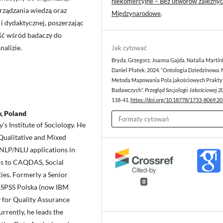
niekomercyjne – Bez utworów zależnyc
rządzania wiedzą oraz
Międzynarodowe
.
i dydaktycznej, poszerzając
ość wśród badaczy do
nalizie.
Jak cytować
Bryda, Grzegorz, Joanna Gajda, Natalia Martini
Daniel Płatek. 2024. “Ontologia Dziedzinowa.
Metoda Mapowania Pola jakościowych Prakty
Badawczych”.
Przegląd Socjologii Jakościowej
20
118-41.
https://doi.org/10.18778/1733-8069.20
w, Poland
Formaty cytowań
’s Institute of Sociology. He
, Qualitative and Mixed
 NLP/NLU applications in
nds to CAQDAS, Social
ies. Formerly a Senior
0
at SPSS Polska (now IBM
y for Quality Assurance
rrently, he leads the