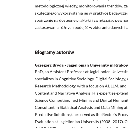
metodologicznej wiedzy, monitorowania trendów, za
skutecznego wykorzystania jej w praktyce badawczej 
spojrzenie na dostępne praktyki i zwiększając pewn
zastosowania różnych podejść w zbieraniu danych i a
Biogramy autorów
Grzegorz Bryda - Jagiellonian University in Krako
PhD, an Assistant Professor at Jagiellonian University
specializes in Cognitive Sociology, Digital Sociology
Research Methodology, with a focus on AI, LLM, and
Content and Narrative Analysis. His expertise exte
Science Computing, Text Mining and Digital Humanit
Consultant in Statistical Analysis and Data Mining 
Predictive Solutions), he served as the Rector’s Prox
Evaluation at Jagiellonian University (2008–2017). Cu