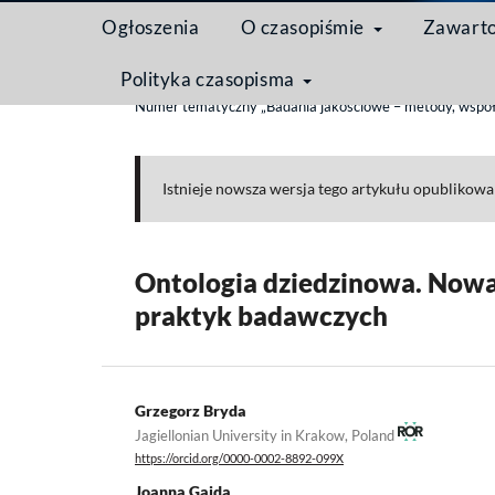
Ogłoszenia
O czasopiśmie
Zawart
Polityka czasopisma
Strona domowa
/
Archiwum
/
Tom 20 Nr 2 (2024)
Numer tematyczny „Badania jakościowe – metody, współucz
Istnieje nowsza wersja tego artykułu opublikow
Ontologia dziedzinowa. Now
praktyk badawczych
Grzegorz Bryda
Jagiellonian University in Krakow, Poland
https://orcid.org/0000-0002-8892-099X
Joanna Gajda