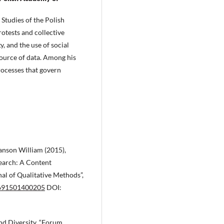
l Studies of the Polish
otests and collective
y, and the use of social
ource of data. Among his
processes that govern
nson William (2015),
earch: A Content
nal of Qualitative Methods”,
0691501400205
DOI:
nd Diversity, “Forum