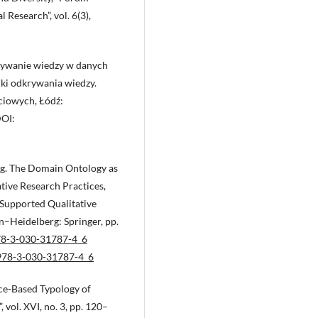
 Research”, vol. 6(3),
rywanie wiedzy w danych
niki odkrywania wiedzy.
ciowych, Łódź:
DOI:
g. The Domain Ontology as
ive Research Practices,
r Supported Qualitative
n–Heidelberg: Springer, pp.
978-3-030-31787-4_6
/978-3-030-31787-4_6
ce-Based Typology of
 vol. XVI, no. 3, pp. 120–