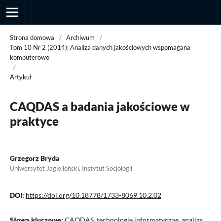
Strona domowa
/
Archiwum
/
Tom 10 Nr 2 (2014): Analiza danych jakościowych wspomagana
komputerowo
/
Przegląd Socjologii Jakościowej
Artykuł
CAQDAS a badania jakościowe w
praktyce
Grzegorz Bryda
Uniwersytet Jagielloński, Instytut Socjologii
DOI:
https://doi.org/10.18778/1733-8069.10.2.02
Słowa kluczowe:
CAQDAS, technologie informatyczne, analiza