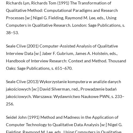
Richards Lyn, Richards Tom (1991) The Transformation of
Qualitative Method: Computational Paradigms and Research
Processes [w:] Nigel G. Fielding, Raymond M. Lee, eds., Using
Computers in Qualitative Research. London: Sage Publications, s.
38–53.
Seale Clive (2001) Computer-Assisted Analysis of Qualitative
Interview Data [w:] Jaber F. Gubrium, James A. Holstein, eds.,
Handbook of Interview Research: Context and Method. Thousand
Oaks: Sage Publications, s. 651–670.
Seale Clive (2013) Wykorzystanie komputera w analizie danych
jakościowych [w:] David Silverman, red., Prowadzenie badań
jakościowych. Warszawa: Wydawnictwo Naukowe PWN, s. 233–
256.
Seidel John (1991) Method and Madness in the Application of
Computer Technology to Qualitative Data Analysis [w:] Nigel G.
Fielding, Raymond M. Lee, eds., Using Computers in Qualitative