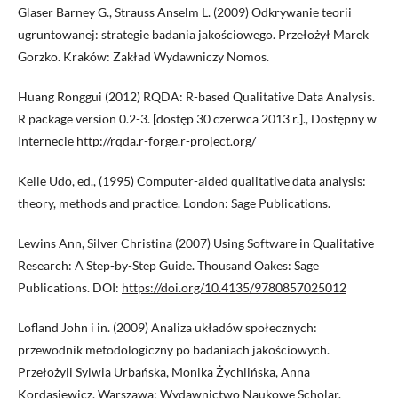
Glaser Barney G., Strauss Anselm L. (2009) Odkrywanie teorii
ugruntowanej: strategie badania jakościowego. Przełożył Marek
Gorzko. Kraków: Zakład Wydawniczy Nomos.
Huang Ronggui (2012) RQDA: R-based Qualitative Data Analysis.
R package version 0.2-3. [dostęp 30 czerwca 2013 r.]., Dostępny w
Internecie
http://rqda.r-forge.r-project.org/
Kelle Udo, ed., (1995) Computer-aided qualitative data analysis:
theory, methods and practice. London: Sage Publications.
Lewins Ann, Silver Christina (2007) Using Software in Qualitative
Research: A Step-by-Step Guide. Thousand Oakes: Sage
Publications. DOI:
https://doi.org/10.4135/9780857025012
Lofland John i in. (2009) Analiza układów społecznych:
przewodnik metodologiczny po badaniach jakościowych.
Przełożyli Sylwia Urbańska, Monika Żychlińska, Anna
Kordasiewicz. Warszawa: Wydawnictwo Naukowe Scholar.