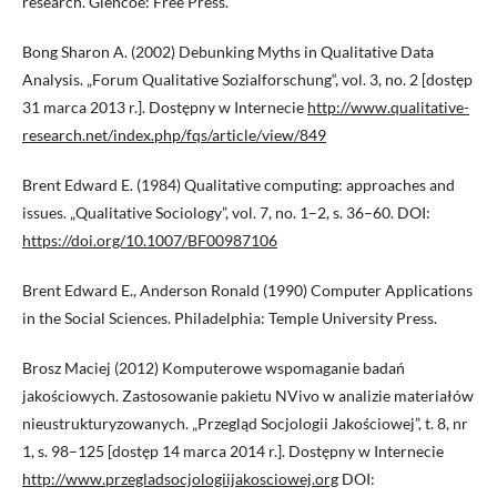
research. Glencoe: Free Press.
Bong Sharon A. (2002) Debunking Myths in Qualitative Data
Analysis. „Forum Qualitative Sozialforschung“, vol. 3, no. 2 [dostęp
31 marca 2013 r.]. Dostępny w Internecie
http://www.qualitative-
research.net/index.php/fqs/article/view/849
Brent Edward E. (1984) Qualitative computing: approaches and
issues. „Qualitative Sociology”, vol. 7, no. 1–2, s. 36–60. DOI:
https://doi.org/10.1007/BF00987106
Brent Edward E., Anderson Ronald (1990) Computer Applications
in the Social Sciences. Philadelphia: Temple University Press.
Brosz Maciej (2012) Komputerowe wspomaganie badań
jakościowych. Zastosowanie pakietu NVivo w analizie materiałów
nieustrukturyzowanych. „Przegląd Socjologii Jakościowej”, t. 8, nr
1, s. 98–125 [dostęp 14 marca 2014 r.]. Dostępny w Internecie
http://www.przegladsocjologiijakosciowej.org
DOI: