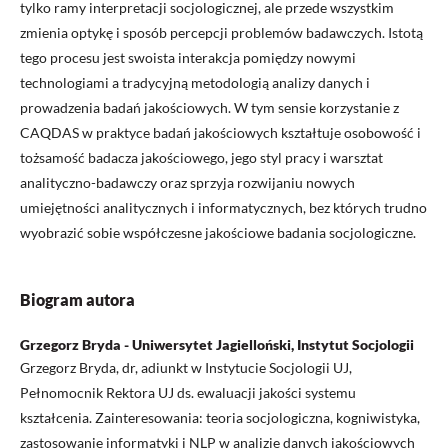
tylko ramy interpretacji socjologicznej, ale przede wszystkim
zmienia optykę i sposób percepcji problemów badawczych. Istotą
tego procesu jest swoista interakcja pomiędzy nowymi
technologiami a tradycyjną metodologią analizy danych i
prowadzenia badań jakościowych. W tym sensie korzystanie z
CAQDAS w praktyce badań jakościowych kształtuje osobowość i
tożsamość badacza jakościowego, jego styl pracy i warsztat
analityczno-badawczy oraz sprzyja rozwijaniu nowych
umiejętności analitycznych i informatycznych, bez których trudno
wyobrazić sobie współczesne jakościowe badania socjologiczne.
Biogram autora
Grzegorz Bryda - Uniwersytet Jagielloński, Instytut Socjologii
Grzegorz Bryda, dr, adiunkt w Instytucie Socjologii UJ,
Pełnomocnik Rektora UJ ds. ewaluacji jakości systemu
kształcenia. Zainteresowania: teoria socjologiczna, kogniwistyka,
zastosowanie informatyki i NLP w analizie danych jakościowych