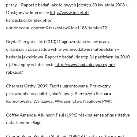
pracy – Raport z badań jakościowych [dostęp 30 kwietnia 2008 r.].
Dostępny w Internecie
http://www.instytut-
karpacki.org/index.php?
option=com_content&task=view&id=118&Itemid=72
Bryda Grzegorz i in. (2010) Diagnoza stanu współpracy
organizacji pozarządowych w województwie małopolskim –
badania jakościowe. Raport z badań [dostęp 31 października 2010
r.]. Dostępny w Internecie
http://www.badaniengo.region-
rabka.pl/
Charmaz Kathy (2009) Teoria ugruntowana. Praktyczny
przewodnik po analizie jakościowej. Przełożyła Barbara
Komorowska. Warszawa: Wydawnictwo Naukowe PWN.
Coffey Amanda, Atkinson Paul (1996) Making sense of qualitative
data. London: Sage.
Conrad Peter, Reinharz Shulamit (1984a) Caqdas software and