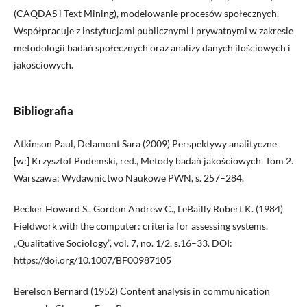
(CAQDAS i Text Mining), modelowanie procesów społecznych.
Współpracuje z instytucjami publicznymi i prywatnymi w zakresie
metodologii badań społecznych oraz analizy danych ilościowych i
jakościowych.
Bibliografia
Atkinson Paul, Delamont Sara (2009) Perspektywy analityczne
[w:] Krzysztof Podemski, red., Metody badań jakościowych. Tom 2.
Warszawa: Wydawnictwo Naukowe PWN, s. 257–284.
Becker Howard S., Gordon Andrew C., LeBailly Robert K. (1984)
Fieldwork with the computer: criteria for assessing systems.
„Qualitative Sociology”, vol. 7, no. 1/2, s.16–33. DOI:
https://doi.org/10.1007/BF00987105
Berelson Bernard (1952) Content analysis in communication