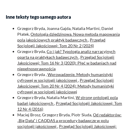
Inne teksty tego samego autora
Grzegorz Bryda, Joanna Gajda, Natalia Martini, Daniel
Płatek,
Ontologia dziedzinowa. Nowa metoda mapowania
pola jakościowych praktyk badawczych
,
Przegląd
Socjologii Jakościowej: Tom 20 Nr 2 (2024)
Grzegorz Bryda,
Co i jak? Typologia analiz narracyjnych
oparta na praktykach badawczych
,
Przegląd Socjologii
Jakościowej: Tom 16 Nr 3 (2020): Płeć w badaniach nad
niepełnosprawnością
Grzegorz Bryda ,
Wprowadzenie. Metody humanistyki
cyfrowej w socjologii jakościowej
,
Przegląd Socjologii
Jakościowej: Tom 20 Nr 4 (2024): Metody humanistyki
cyfrowej w socjologii jakościowej
Grzegorz Bryda, Natalia Martini,
W stronę ontologii pola
badań jakościowych
,
Przegląd Socjologii Jakościowej: Tom
12 Nr 4 (2016)
Maciej Brosz, Grzegorz Bryda, Piotr Siuda,
Od redaktorów:
„Big Data” i CAQDAS a procedury badawcze w polu
socjologii jakościowej
,
Przegląd Socjologii Jakościowej: