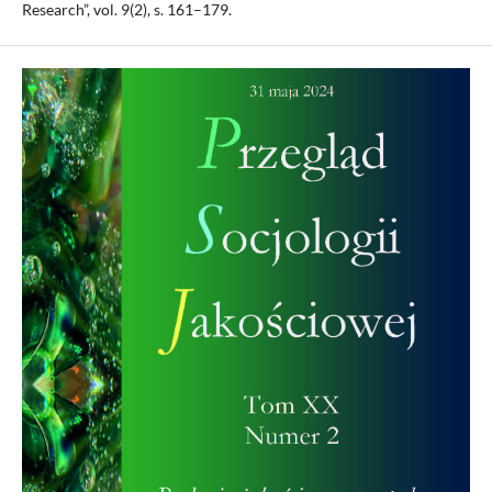
Research”, vol. 9(2), s. 161–179.