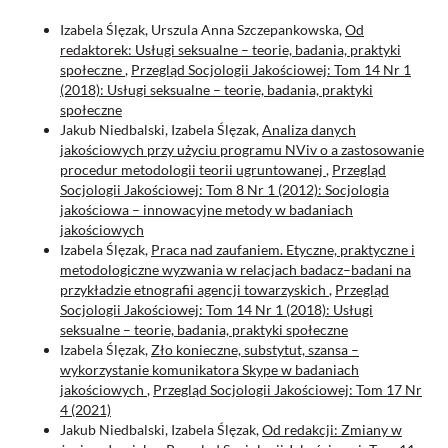
Izabela Ślęzak, Urszula Anna Szczepankowska,
Od
redaktorek: Usługi seksualne – teorie, badania, praktyki
społeczne
,
Przegląd Socjologii Jakościowej: Tom 14 Nr 1
(2018): Usługi seksualne – teorie, badania, praktyki
społeczne
Jakub Niedbalski, Izabela Ślęzak,
Analiza danych
jakościowych przy użyciu programu NViv o a zastosowanie
procedur metodologii teorii ugruntowanej
,
Przegląd
Socjologii Jakościowej: Tom 8 Nr 1 (2012): Socjologia
jakościowa – innowacyjne metody w badaniach
jakościowych
Izabela Ślęzak,
Praca nad zaufaniem. Etyczne, praktyczne i
metodologiczne wyzwania w relacjach badacz–badani na
przykładzie etnografii agencji towarzyskich
,
Przegląd
Socjologii Jakościowej: Tom 14 Nr 1 (2018): Usługi
seksualne – teorie, badania, praktyki społeczne
Izabela Ślęzak,
Zło konieczne, substytut, szansa –
wykorzystanie komunikatora Skype w badaniach
jakościowych
,
Przegląd Socjologii Jakościowej: Tom 17 Nr
4 (2021)
Jakub Niedbalski, Izabela Ślęzak,
Od redakcji: Zmiany w