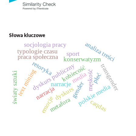
Słowa kluczowe
analiza treści
socjologia pracy
typologie czasu
sport
praca społeczna
konserwatyzm
retoryka
dyskurs publiczny
transgender
kobiecość
text mining
męskość
światy sztuki
media
płeć
gender
narracje
polskie media
narracja
dyskurs
emocje
metafora
caqdas