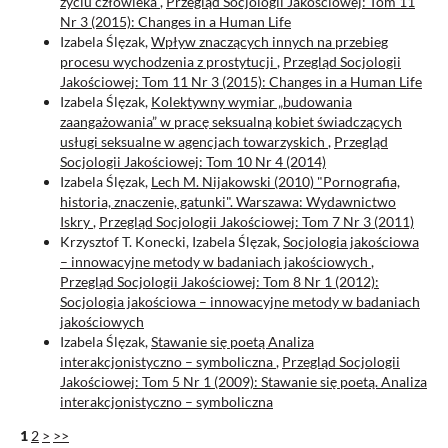
życiu człowieka
,
Przegląd Socjologii Jakościowej: Tom 11
Nr 3 (2015): Changes in a Human Life
Izabela Ślęzak,
Wpływ znaczących innych na przebieg
procesu wychodzenia z prostytucji
,
Przegląd Socjologii
Jakościowej: Tom 11 Nr 3 (2015): Changes in a Human Life
Izabela Ślęzak,
Kolektywny wymiar „budowania
zaangażowania” w pracę seksualną kobiet świadczących
usługi seksualne w agencjach towarzyskich
,
Przegląd
Socjologii Jakościowej: Tom 10 Nr 4 (2014)
Izabela Ślęzak,
Lech M. Nijakowski (2010) "Pornografia,
historia, znaczenie, gatunki". Warszawa: Wydawnictwo
Iskry
,
Przegląd Socjologii Jakościowej: Tom 7 Nr 3 (2011)
Krzysztof T. Konecki, Izabela Ślęzak,
Socjologia jakościowa
– innowacyjne metody w badaniach jakościowych
,
Przegląd Socjologii Jakościowej: Tom 8 Nr 1 (2012):
Socjologia jakościowa – innowacyjne metody w badaniach
jakościowych
Izabela Ślęzak,
Stawanie się poetą Analiza
interakcjonistyczno – symboliczna
,
Przegląd Socjologii
Jakościowej: Tom 5 Nr 1 (2009): Stawanie się poetą. Analiza
interakcjonistyczno – symboliczna
1
2
>
>>