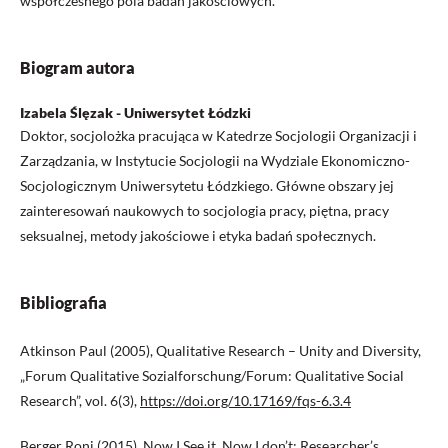
współczesnego pola badań jakościowych.
Biogram autora
Izabela Ślęzak - Uniwersytet Łódzki
Doktor, socjolożka pracująca w Katedrze Socjologii Organizacji i
Zarządzania, w Instytucie Socjologii na Wydziale Ekonomiczno-
Socjologicznym Uniwersytetu Łódzkiego. Główne obszary jej
zainteresowań naukowych to socjologia pracy, piętna, pracy
seksualnej, metody jakościowe i etyka badań społecznych.
Bibliografia
Atkinson Paul (2005), Qualitative Research – Unity and Diversity,
„Forum Qualitative Sozialforschung/Forum: Qualitative Social
Research”, vol. 6(3),
https://doi.org/10.17169/fqs-6.3.4
Berger Roni (2015), Now I See it, Now I don’t: Researcher’s