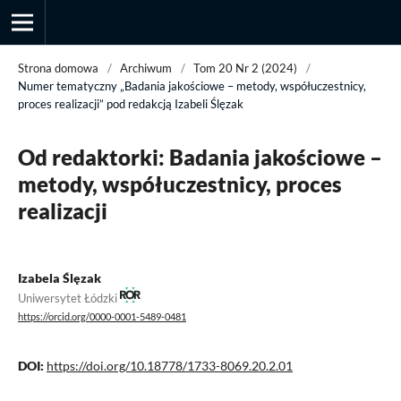
Strona domowa
/
Archiwum
/
Tom 20 Nr 2 (2024)
/
Numer tematyczny „Badania jakościowe – metody, współuczestnicy,
proces realizacji” pod redakcją Izabeli Ślęzak
Przegląd Socjologii Jakościowej
Od redaktorki: Badania jakościowe –
metody, współuczestnicy, proces
realizacji
Izabela Ślęzak
Uniwersytet Łódzki
https://orcid.org/0000-0001-5489-0481
DOI:
https://doi.org/10.18778/1733-8069.20.2.01