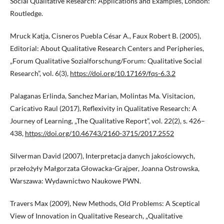
Social Qualitative Research: Applications and Examples, London:
Routledge.
Mruck Katja, Cisneros Puebla César A., Faux Robert B. (2005),
Editorial: About Qualitative Research Centers and Peripheries,
„Forum Qualitative Sozialforschung/Forum: Qualitative Social
Research”, vol. 6(3),
https://doi.org/10.17169/fqs-6.3.2
Palaganas Erlinda, Sanchez Marian, Molintas Ma. Visitacion,
Caricativo Raul (2017), Reflexivity in Qualitative Research: A
Journey of Learning, „The Qualitative Report”, vol. 22(2), s. 426–
438,
https://doi.org/10.46743/2160-3715/2017.2552
Silverman David (2007), Interpretacja danych jakościowych,
przełożyły Małgorzata Głowacka-Grajper, Joanna Ostrowska,
Warszawa: Wydawnictwo Naukowe PWN.
Travers Max (2009), New Methods, Old Problems: A Sceptical
View of Innovation in Qualitative Research, „Qualitative