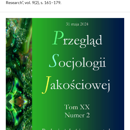
Research”, vol. 9(2), s. 161–179.