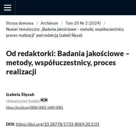
Strona domowa
/
Archiwum
/
Tom 20 Nr 2 (2024)
/
Numer tematyczny „Badania jakościowe – metody, współuczestnicy,
proces realizacji” pod redakcją Izabeli Ślęzak
Przegląd Socjologii Jakościowej
Od redaktorki: Badania jakościowe –
metody, współuczestnicy, proces
realizacji
Izabela Ślęzak
Uniwersytet Łódzki
https://orcid.org/0000-0001-5489-0481
DOI:
https://doi.org/10.18778/1733-8069.20.2.01