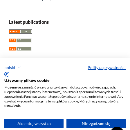
Latest publications
polski
Polityka prywatności
Przegląd Socjologii Jakościowej
Używamy plików cookie
Możemy je zamieścić w celu analizy danych dotyczących odwiedzających,
e-ISSN 1733-8069
ulepszenia naszej strony internetowej, pokazania spersonalizowanych treści i
Redaktor naczelny: Krzysztof Tomasz Konecki
zapewnienia Państwu wspaniałego doświadczenia na stronie internetowej. Aby
uzyskać więcej informacji na temat plików cookie, których używamy, otwórz
Wydawca: Wydawnictwo Uniwersytetu Łódzkiego (
www
)
ustawienia.
Jana Matejki St., no 34A, 90-237 Łódź, Poland
Tel.: 42 235 01 65, fax: 42 66 55 86
Biuro:
journals@uni.lodz.pl
Akceptuj wszystko
Nie zgadzam się