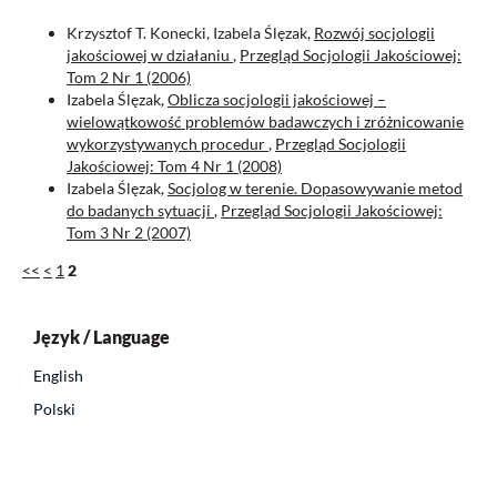
Krzysztof T. Konecki, Izabela Ślęzak,
Rozwój socjologii
jakościowej w działaniu
,
Przegląd Socjologii Jakościowej:
Tom 2 Nr 1 (2006)
Izabela Ślęzak,
Oblicza socjologii jakościowej –
wielowątkowość problemów badawczych i zróżnicowanie
wykorzystywanych procedur
,
Przegląd Socjologii
Jakościowej: Tom 4 Nr 1 (2008)
Izabela Ślęzak,
Socjolog w terenie. Dopasowywanie metod
do badanych sytuacji
,
Przegląd Socjologii Jakościowej:
Tom 3 Nr 2 (2007)
<<
<
1
2
Język / Language
English
Polski