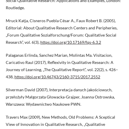
Social Qualitative Research: Applications and Examples, London:
Routledge.
Mruck Katja, Cisneros Puebla César A., Faux Robert B. (2005),
Editorial: About Qualitative Research Centers and Peripheries,
„Forum Qualitative Sozialforschung/Forum: Qualitative Social
Research”, vol. 6(3),
https://doi.org/10.17169/fqs-6.3.2
Palaganas Erlinda, Sanchez Marian, Molintas Ma. Visitacion,
Caricativo Raul (2017), Reflexivity in Qualitative Research: A
Journey of Learning, „The Qualitative Report”, vol. 22(2), s. 426–
438,
https://doi.org/10.46743/2160-3715/2017.2552
Silverman David (2007), Interpretacja danych jakościowych,
przełożyły Małgorzata Głowacka-Grajper, Joanna Ostrowska,
Warszawa: Wydawnictwo Naukowe PWN.
Travers Max (2009), New Methods, Old Problems: A Sceptical
View of Innovation in Qualitative Research, „Qualitative