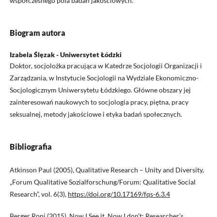
współczesnego pola badań jakościowych.
Biogram autora
Izabela Ślęzak - Uniwersytet Łódzki
Doktor, socjolożka pracująca w Katedrze Socjologii Organizacji i
Zarządzania, w Instytucie Socjologii na Wydziale Ekonomiczno-
Socjologicznym Uniwersytetu Łódzkiego. Główne obszary jej
zainteresowań naukowych to socjologia pracy, piętna, pracy
seksualnej, metody jakościowe i etyka badań społecznych.
Bibliografia
Atkinson Paul (2005), Qualitative Research – Unity and Diversity,
„Forum Qualitative Sozialforschung/Forum: Qualitative Social
Research”, vol. 6(3),
https://doi.org/10.17169/fqs-6.3.4
Berger Roni (2015), Now I See it, Now I don’t: Researcher’s