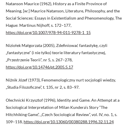
Natanson Maurice (1962), History as a Finite Province of
Meaning, [w:] Maurice Natanson, Literature, Philosophy, and the
Social Sciences: Essays in Existentialism and Phenomenology, The
Hague: Martinus Nijhoff, s. 172–177,
https://doi.org/10.1007/978-94-011-9278-1_15
Niziołek Małgorzata (2005), Zdefiniować fantastykę, czyli
„fantastyczne” (i nie tylko) teorie literatury fantastycznej,
„Przestrzenie Teorii”, nr 5, s. 267–278,
https://doi.org/10.14746/pt.2005.5.17
Niżnik Józef (1973), Fenomenologiczny nurt socjologii wiedzy,
„Studia Filozoficzne”, t. 135, nr 2, s. 83–97.
Olechnicki Krzysztof (1996), Identity and Game. An Attempt at a
Sociological Interpretation of Milan Kundera’s Story “The
Hitchhiking Game”, „Czech Sociological Review”, vol. IV, no. 1, s.
109–118,
https://doi.org/10.13060/00380288.1996.32.11.24