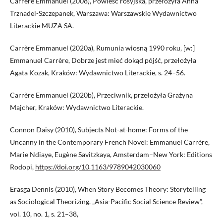
Carrère Emmanuel (2008), Powieść rosyjska, przełożyła Anna
Trznadel-Szczepanek, Warszawa: Warszawskie Wydawnictwo
Literackie MUZA SA.
Carrère Emmanuel (2020a), Rumunia wiosną 1990 roku, [w:]
Emmanuel Carrère, Dobrze jest mieć dokąd pójść, przełożyła
Agata Kozak, Kraków: Wydawnictwo Literackie, s. 24–56.
Carrère Emmanuel (2020b), Przeciwnik, przełożyła Grażyna
Majcher, Kraków: Wydawnictwo Literackie.
Connon Daisy (2010), Subjects Not-at-home: Forms of the
Uncanny in the Contemporary French Novel: Emmanuel Carrère,
Marie Ndiaye, Eugène Savitzkaya, Amsterdam–New York: Editions
Rodopi,
https://doi.org/10.1163/9789042030060
Erasga Dennis (2010), When Story Becomes Theory: Storytelling
as Sociological Theorizing, „Asia-Pacific Social Science Review”,
vol. 10, no. 1, s. 21–38,