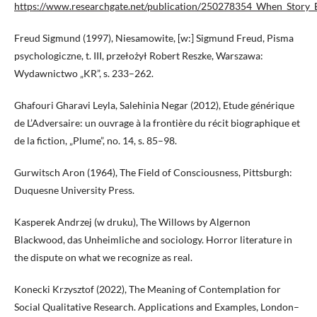
https://www.researchgate.net/publication/250278354_When_Story_B
Freud Sigmund (1997), Niesamowite, [w:] Sigmund Freud, Pisma
psychologiczne, t. III, przełożył Robert Reszke, Warszawa:
Wydawnictwo „KR”, s. 233–262.
Ghafouri Gharavi Leyla, Salehinia Negar (2012), Etude générique
de L’Adversaire: un ouvrage à la frontière du récit biographique et
de la fiction, „Plume”, no. 14, s. 85–98.
Gurwitsch Aron (1964), The Field of Consciousness, Pittsburgh:
Duquesne University Press.
Kasperek Andrzej (w druku), The Willows by Algernon
Blackwood, das Unheimliche and sociology. Horror literature in
the dispute on what we recognize as real.
Konecki Krzysztof (2022), The Meaning of Contemplation for
Social Qualitative Research. Applications and Examples, London–