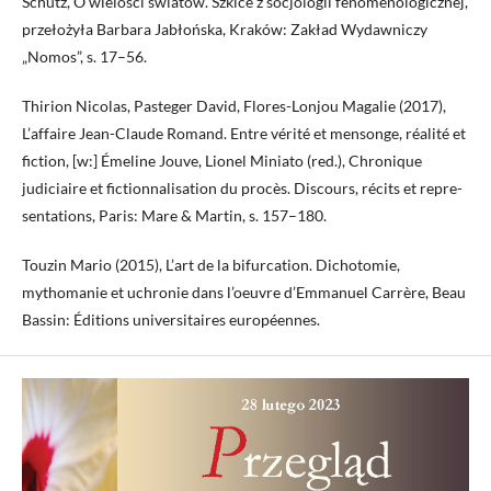
Schütz, O wielości światów. Szkice z socjologii fenomenologicznej,
przełożyła Barbara Jabłońska, Kraków: Zakład Wydawniczy
„Nomos”, s. 17–56.
Thirion Nicolas, Pasteger David, Flores-Lonjou Magalie (2017),
L’affaire Jean-Claude Romand. Entre vérité et mensonge, réalité et
fiction, [w:] Émeline Jouve, Lionel Miniato (red.), Chronique
judiciaire et fictionnalisation du procès. Discours, récits et repre-
sentations, Paris: Mare & Martin, s. 157–180.
Touzin Mario (2015), L’art de la bifurcation. Dichotomie,
mythomanie et uchronie dans l’oeuvre d’Emmanuel Carrère, Beau
Bassin: Éditions universitaires européennes.