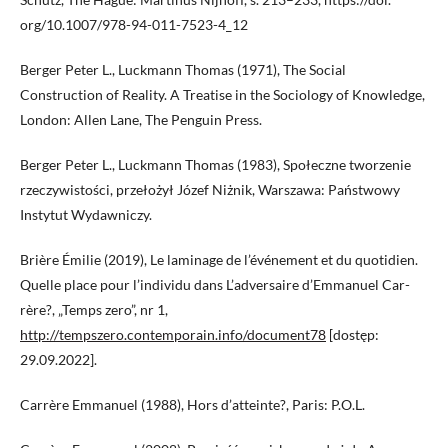
org/10.1007/978-94-011-7523-4_12
Berger Peter L., Luckmann Thomas (1971), The Social
Construction of Reality. A Treatise in the Sociology of Knowledge,
London: Allen Lane, The Penguin Press.
Berger Peter L., Luckmann Thomas (1983), Społeczne tworzenie
rzeczywistości, przełożył Józef Niżnik, Warszawa: Państwowy
Instytut Wydawniczy.
Brière Émilie (2019), Le laminage de l’événement et du quotidien.
Quelle place pour l’individu dans L’adversaire d’Emmanuel Car-
rère?, „Temps zero”, nr 1,
http://tempszero.contemporain.info/document78
[dostęp:
29.09.2022].
Carrère Emmanuel (1988), Hors d’atteinte?, Paris: P.O.L.