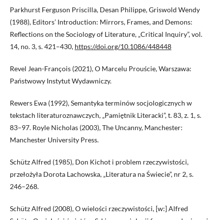
Parkhurst Ferguson Priscilla, Desan Philippe, Griswold Wendy
(1988), Editors’ Introduction: Mirrors, Frames, and Demons:
Reflections on the Sociology of Literature, „Critical Inquiry”, vol.
14, no. 3, s. 421–430,
https://doi.org/10.1086/448448
Revel Jean-François (2021), O Marcelu Prouście, Warszawa:
Państwowy Instytut Wydawniczy.
Rewers Ewa (1992), Semantyka terminów socjologicznych w
tekstach literaturoznawczych, „Pamiętnik Literacki”, t. 83, z. 1, s.
83–97. Royle Nicholas (2003), The Uncanny, Manchester:
Manchester University Press.
Schütz Alfred (1985), Don Kichot i problem rzeczywistości,
przełożyła Dorota Lachowska, „Literatura na Świecie”, nr 2, s.
246–268.
Schütz Alfred (2008), O wielości rzeczywistości, [w:] Alfred