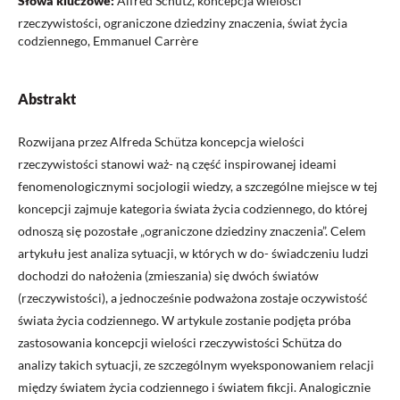
Słowa kluczowe:
Alfred Schütz, koncepcja wielości
rzeczywistości, ograniczone dziedziny znaczenia, świat życia
codziennego, Emmanuel Carrère
Abstrakt
Rozwijana przez Alfreda Schütza koncepcja wielości
rzeczywistości stanowi waż- ną część inspirowanej ideami
fenomenologicznymi socjologii wiedzy, a szczególne miejsce w tej
koncepcji zajmuje kategoria świata życia codziennego, do której
odnoszą się pozostałe „ograniczone dziedziny znaczenia”. Celem
artykułu jest analiza sytuacji, w których w do- świadczeniu ludzi
dochodzi do nałożenia (zmieszania) się dwóch światów
(rzeczywistości), a jednocześnie podważona zostaje oczywistość
świata życia codziennego. W artykule zostanie podjęta próba
zastosowania koncepcji wielości rzeczywistości Schütza do
analizy takich sytuacji, ze szczególnym wyeksponowaniem relacji
między światem życia codziennego i światem fikcji. Analogicznie