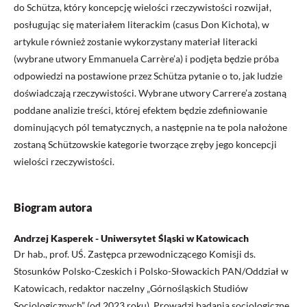
do Schütza, który koncepcję wielości rzeczywistości rozwijał,
posługując się materiałem literackim (casus Don Kichota), w
artykule również zostanie wykorzystany materiał literacki
(wybrane utwory Emmanuela Carrère’a) i podjęta będzie próba
odpowiedzi na postawione przez Schütza pytanie o to, jak ludzie
doświadczają rzeczywistości. Wybrane utwory Carrere’a zostaną
poddane analizie treści, której efektem będzie zdefiniowanie
dominujących pól tematycznych, a następnie na te pola nałożone
zostaną Schützowskie kategorie tworzące zręby jego koncepcji
wielości rzeczywistości.
Biogram autora
Andrzej Kasperek - Uniwersytet Śląski w Katowicach
Dr hab., prof. UŚ. Zastępca przewodniczącego Komisji ds.
Stosunków Polsko-Czeskich i Polsko-Słowackich PAN/Oddział w
Katowicach, redaktor naczelny „Górnośląskich Studiów
Socjologicznych” (od 2023 roku). Prowadzi badania socjologiczne