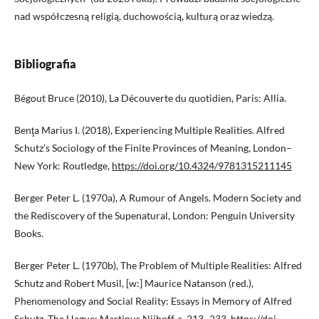
nad współczesną religią, duchowością, kulturą oraz wiedzą.
Bibliografia
Bégout Bruce (2010), La Découverte du quotidien, Paris: Allia.
Benţa Marius I. (2018), Experiencing Multiple Realities. Alfred
Schutz’s Sociology of the Finite Provinces of Meaning, London–
New York: Routledge,
https://doi.org/10.4324/9781315211145
Berger Peter L. (1970a), A Rumour of Angels. Modern Society and
the Rediscovery of the Supenatural, London: Penguin University
Books.
Berger Peter L. (1970b), The Problem of Multiple Realities: Alfred
Schutz and Robert Musil, [w:] Maurice Natanson (red.),
Phenomenology and Social Reality: Essays in Memory of Alfred
Schutz, The Hague: Martinus Nijhoff, s. 213–233, https://doi.