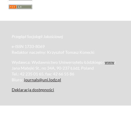
Przegląd Socjologii Jakościowej
e-ISSN 1733-8069
Redaktor naczelny: Krzysztof Tomasz Konecki
Wydawca: Wydawnictwo Uniwersytetu Łódzkiego (
www
)
Jana Matejki St., no 34A, 90-237 Łódź, Poland
Tel.: 42 235 01 65, fax: 42 66 55 86
Biuro:
journals@uni.lodz.pl
Deklaracja dostępności