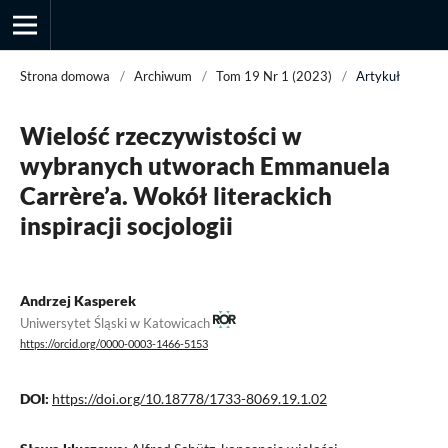
Strona domowa
/
Archiwum
/
Tom 19 Nr 1 (2023)
/
Artykuł
Wielość rzeczywistości w
Przegląd Socjologii Jakościowej
wybranych utworach Emmanuela
Carrère’a. Wokół literackich
inspiracji socjologii
Andrzej Kasperek
Uniwersytet Śląski w Katowicach
https://orcid.org/0000-0003-1466-5153
DOI:
https://doi.org/10.18778/1733-8069.19.1.02