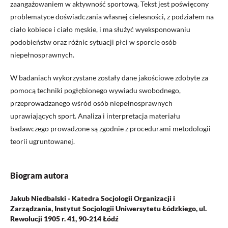
zaangażowaniem w aktywność sportową. Tekst jest poświęcony
problematyce doświadczania własnej cielesności, z podziałem na
ciało kobiece i ciało męskie, i ma służyć wyeksponowaniu
podobieństw oraz różnic sytuacji płci w sporcie osób
niepełnosprawnych.
W badaniach wykorzystane zostały dane jakościowe zdobyte za
pomocą techniki pogłębionego wywiadu swobodnego,
przeprowadzanego wśród osób niepełnosprawnych
uprawiających sport. Analiza i interpretacja materiału
badawczego prowadzone są zgodnie z procedurami metodologii
teorii ugruntowanej.
Biogram autora
Jakub Niedbalski - Katedra Socjologii Organizacji i
Zarządzania, Instytut Socjologii Uniwersytetu Łódzkiego, ul.
Rewolucji 1905 r. 41, 90-214 Łódź