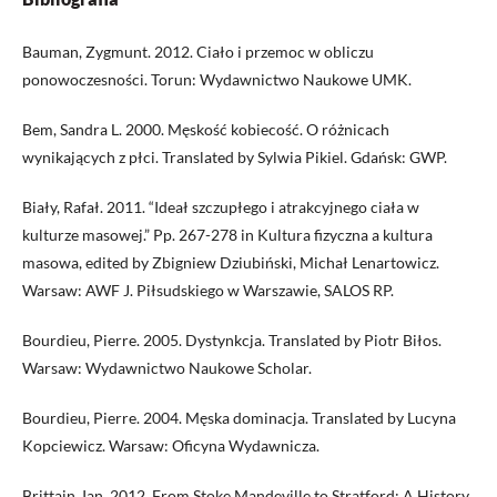
Bauman, Zygmunt. 2012. Ciało i przemoc w obliczu
ponowoczesności. Torun: Wydawnictwo Naukowe UMK.
Bem, Sandra L. 2000. Męskość kobiecość. O różnicach
wynikających z płci. Translated by Sylwia Pikiel. Gdańsk: GWP.
Biały, Rafał. 2011. “Ideał szczupłego i atrakcyjnego ciała w
kulturze masowej.” Pp. 267-278 in Kultura fizyczna a kultura
masowa, edited by Zbigniew Dziubiński, Michał Lenartowicz.
Warsaw: AWF J. Piłsudskiego w Warszawie, SALOS RP.
Bourdieu, Pierre. 2005. Dystynkcja. Translated by Piotr Biłos.
Warsaw: Wydawnictwo Naukowe Scholar.
Bourdieu, Pierre. 2004. Męska dominacja. Translated by Lucyna
Kopciewicz. Warsaw: Oficyna Wydawnicza.
Brittain, Ian. 2012. From Stoke Mandeville to Stratford: A History