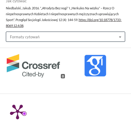
Jak cytować
Niedbalski, Jakub. 2016. “„Afrodyta Bez nogi” I „Herkules Na wózku” – Rzecz O
niepełnosprawnych Kobietach I niepełnosprawnych mężczyznach uprawiających
Sport”.
Przegląd Socjologii Jakościowej
12 (4): 144-59.
https://doi.org/10.18778/1733-
8069.12.4.08
.
Formaty cytowań
0