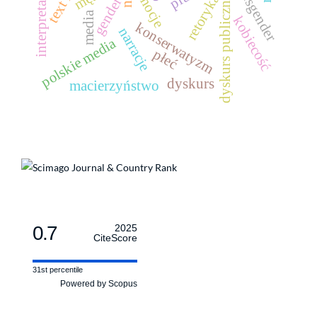
transgender
interpretacja
emocje
retoryka
dyskurs publiczny
gender
media
kobiecość
konserwatyzm
narracje
polskie media
płeć
dyskurs
macierzyństwo
0.7
2025
CiteScore
31st percentile
Powered by Scopus