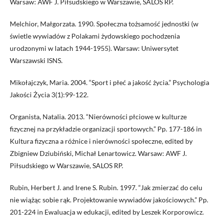
Warsaw: AWF J. Piłsudskiego w Warszawie, SALOS RP.
Melchior, Małgorzata. 1990. Społeczna tożsamość jednostki (w
świetle wywiadów z Polakami żydowskiego pochodzenia
urodzonymi w latach 1944-1955). Warsaw: Uniwersytet
Warszawski ISNS.
Mikołajczyk, Maria. 2004. “Sport i płeć a jakość życia.” Psychologia
Jakości Życia 3(1):99-122.
Organista, Natalia. 2013. “Nierówności płciowe w kulturze
fizycznej na przykładzie organizacji sportowych.” Pp. 177-186 in
Kultura fizyczna a różnice i nierówności społeczne, edited by
Zbigniew Dziubiński, Michał Lenartowicz. Warsaw: AWF J.
Piłsudskiego w Warszawie, SALOS RP.
Rubin, Herbert J. and Irene S. Rubin. 1997. “Jak zmierzać do celu
nie wiążąc sobie rąk. Projektowanie wywiadów jakościowych.” Pp.
201-224 in Ewaluacja w edukacji, edited by Leszek Korporowicz.