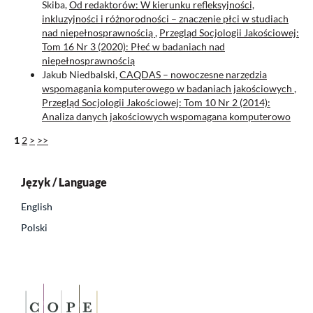
Skiba,
Od redaktorów: W kierunku refleksyjności,
inkluzyjności i różnorodności – znaczenie płci w studiach
nad niepełnosprawnością
,
Przegląd Socjologii Jakościowej:
Tom 16 Nr 3 (2020): Płeć w badaniach nad
niepełnosprawnością
Jakub Niedbalski,
CAQDAS – nowoczesne narzędzia
wspomagania komputerowego w badaniach jakościowych
,
Przegląd Socjologii Jakościowej: Tom 10 Nr 2 (2014):
Analiza danych jakościowych wspomagana komputerowo
1
2
>
>>
Język / Language
English
Polski