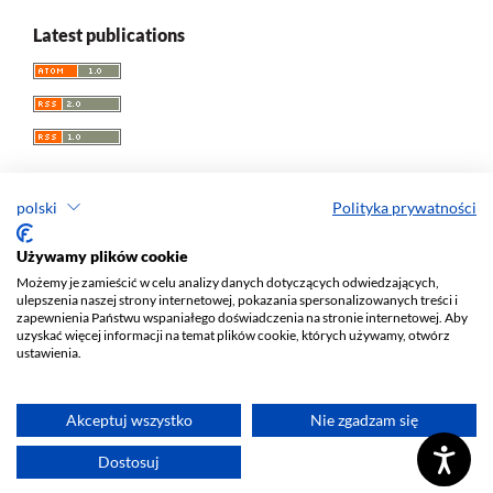
Latest publications
polski
Polityka prywatności
Przegląd Socjologii Jakościowej
Używamy plików cookie
Możemy je zamieścić w celu analizy danych dotyczących odwiedzających,
e-ISSN 1733-8069
ulepszenia naszej strony internetowej, pokazania spersonalizowanych treści i
Redaktor naczelny: Krzysztof Tomasz Konecki
zapewnienia Państwu wspaniałego doświadczenia na stronie internetowej. Aby
uzyskać więcej informacji na temat plików cookie, których używamy, otwórz
Wydawca: Wydawnictwo Uniwersytetu Łódzkiego (
www
)
ustawienia.
Jana Matejki St., no 34A, 90-237 Łódź, Poland
Tel.: 42 235 01 65, fax: 42 66 55 86
Biuro:
journals@uni.lodz.pl
Akceptuj wszystko
Nie zgadzam się
Deklaracja dostępności
Dostosuj