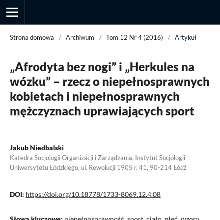
Strona domowa
/
Archiwum
/
Tom 12 Nr 4 (2016)
/
Artykuł
„Afrodyta bez nogi” i „Herkules na
Przegląd Socjologii Jakościowej
wózku” – rzecz o niepełnosprawnych
kobietach i niepełnosprawnych
mężczyznach uprawiających sport
Jakub Niedbalski
Katedra Socjologii Organizacji i Zarządzania, Instytut Socjologii
Uniwersytetu Łódzkiego, ul. Rewolucji 1905 r. 41, 90-214 Łódź
DOI:
https://doi.org/10.18778/1733-8069.12.4.08
Słowa kluczowe:
niepełnosprawność, sport, ciało, płeć, wzory