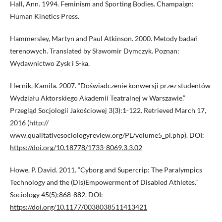
Hall, Ann. 1994. Feminism and Sporting Bodies. Champaign:
Human Kinetics Press.
Hammersley, Martyn and Paul Atkinson. 2000. Metody badań
terenowych. Translated by Sławomir Dymczyk. Poznan:
Wydawnictwo Zysk i S-ka.
Hernik, Kamila. 2007. “Doświadczenie konwersji przez studentów
Wydziału Aktorskiego Akademii Teatralnej w Warszawie.”
Przegląd Socjologii Jakościowej 3(3):1-122. Retrieved March 17,
2016 (http://
www.qualitativesociologyreview.org/PL/volume5_pl.php). DOI:
https://doi.org/10.18778/1733-8069.3.3.02
Howe, P. David. 2011. “Cyborg and Supercrip: The Paralympics
Technology and the (Dis)Empowerment of Disabled Athletes.”
Sociology 45(5):868-882. DOI:
https://doi.org/10.1177/0038038511413421