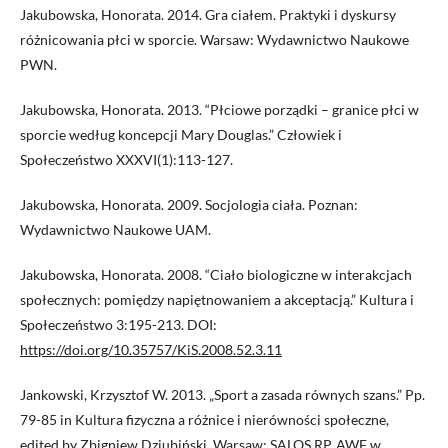
Jakubowska, Honorata. 2014. Gra ciałem. Praktyki i dyskursy
różnicowania płci w sporcie. Warsaw: Wydawnictwo Naukowe
PWN.
Jakubowska, Honorata. 2013. “Płciowe porządki – granice płci w
sporcie według koncepcji Mary Douglas.” Człowiek i
Społeczeństwo XXXVI(1):113-127.
Jakubowska, Honorata. 2009. Socjologia ciała. Poznan:
Wydawnictwo Naukowe UAM.
Jakubowska, Honorata. 2008. “Ciało biologiczne w interakcjach
społecznych: pomiędzy napiętnowaniem a akceptacją.” Kultura i
Społeczeństwo 3:195-213. DOI:
https://doi.org/10.35757/KiS.2008.52.3.11
Jankowski, Krzysztof W. 2013. „Sport a zasada równych szans.” Pp.
79-85 in Kultura fizyczna a różnice i nierówności społeczne,
edited by Zbigniew Dziubiński. Warsaw: SALOS RP, AWF w