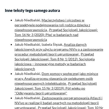
Inne teksty tego samego autora
Jakub Niedbalski,
Macierzyństwo i ojcostwo w
perspektywie podejmowania roli rodzica dziecka z
niepełnosprawnością
,
Przegląd Socjologii Jakościowej:
Tom 16 Nr 3 (2020): Płeć w badaniach nad
niepełnosprawnością
Jakub Niedbalski, Izabela Ślęzak,
Analiza danych
jakościowych przy użyciu programu NViv o a zastosowanie
procedur metodologii teorii ugruntowanej
,
Przegląd
Socjologii Jakościowej: Tom 8 Nr 1 (2012): Socjologia
jakościowa – innowacyjne metody w badaniach
jakościowych
Jakub Niedbalski,
Dom pomocy społecznej jako miejsce
pracy. Analiza procesu stawania się opiekunem osób
niepełnosprawnych intelektualnie
,
Przegląd Socjologii
Jakościowej: Tom 15 Nr 3 (2019): Pół wieku po
"Odkrywaniu teorii ugruntowanej"
Jakub Niedbalski,
Zastosowanie oprogramowania Atlas.ti i
NVivo w realizacji badań opartych na metodologii teorii
ugruntowanej
,
Przegląd Socjologii Jakościowej: Tom 10 Nr