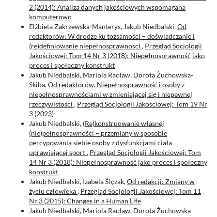
2 (2014): Analiza danych jakościowych wspomagana
komputerowo
Elżbieta Zakrzewska-Manterys, Jakub Niedbalski,
Od
redaktorów: W drodze ku tożsamości – doświadczanie i
(re)definiowanie niepełnosprawności
,
Przegląd Socjologii
Jakościowej: Tom 14 Nr 3 (2018): Niepełnosprawność jako
proces i społeczny konstrukt
Jakub Niedbalski, Mariola Racław, Dorota Żuchowska-
Skiba,
Od redaktorów. Niepełnosprawność i osoby z
niepełnosprawnościami w zmieniającej się i niepewnej
rzeczywistości
,
Przegląd Socjologii Jakościowej: Tom 19 Nr
3 (2023)
Jakub Niedbalski,
(Re)konstruowanie własnej
(nie)pełnosprawności – przemiany w sposobie
percypowania siebie osoby z dysfunkcjami ciała
uprawiającej sport
,
Przegląd Socjologii Jakościowej: Tom
14 Nr 3 (2018): Niepełnosprawność jako proces i społeczny
konstrukt
Jakub Niedbalski, Izabela Ślęzak,
Od redakcji: Zmiany w
życiu człowieka
,
Przegląd Socjologii Jakościowej: Tom 11
Nr 3 (2015): Changes in a Human Life
Jakub Niedbalski, Mariola Racław, Dorota Żuchowska-