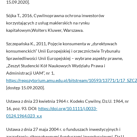
15.09.2020].
Sójka T., 2016, Cywilnoprawna ochrona inwestorów
korzystających z usług maklerskich na rynku
kapitałowym,Wolters Kluwer, Warszawa.
Szczepańska K., 2011, Pojęcie konsumenta w „dyrektywach
konsumenckich” Unii Europejskiej i orzecznictwie Trybunału
Sprawiedliwości Unii Europejskiej – wybrane aspekty prawne,
„Zeszyt Studencki Kół Naukowych Wydziału Prawa i
Administracji UAM”, nr 1,
https://repozytorium.amu.edu.pl/bitstream/10593/13771/1/17_S
[dostęp 15.09.2020].
Ustawa z dnia 23 kwietnia 1964 r. Kodeks Cywilny, Dz.U. 1964, nr
16, poz. 93. DOI:
https://doi.org/10.1111/j.0033-
0124.1964.023_x.x
Ustawa z dnia 27 maja 2004 r. o funduszach inwestycyjnych i
zarzadzaniu alternatywnymi funduszami inwestycyjnymi, Dz.U.