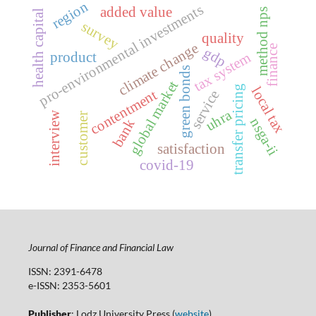
region
pro-environmental investments
added value
method nps
health capital
survey
quality
climate change
finance
gdp
tax system
product
green bonds
global market
transfer pricing
local tax
contentment
service
uhra
interview
customer
nsga-ii
bank
satisfaction
covid-19
Journal of Finance and Financial Law
ISSN: 2391-6478
e-ISSN: 2353-5601
Publisher
: Lodz University Press (
website
)