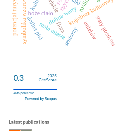
potencjał turystyczny
roślinność
kultura
krajobraz kulturowy
symbolika wzorów
łąki
dolina warty
boże ciało
stary gostków
dolina pisi
uniejów
flora
małe miasta
seniorzy
0.3
2025
CiteScore
46th percentile
Powered by Scopus
Latest publications