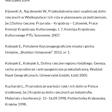
Warszawa 2004.
Kijowski A., Rączkowski W., Przekształcenia sieci osadniczej dolin
rzecznych w Wielkopolsce i ich rola w planowaniu przestrzennym,
[w:] Doliny rzeczne. Przyroda – Krajobraz – Człowiek, Prace
Komisji Krajobrazu Kulturowego, t. 7, Komisja Krajobrazu
Kulturowego PTG, Sosnowiec 2007.
Kobojek E., Położenie fizycznogeograficzne miasta i gminy
Uniejów, „Biuletyn Uniejowski” 2012, nr 1.
Kobojek E., Kobojek S., Doliny rzeczne regionu łódzkiego. Geneza,
cechy przyrodnicze i antropogeniczne przekształcenia, Wydział
Nauk Geograficznych, Uniwersytet Łódzki, Łódź 2005.
Kucharski L., Przyrodnicze wartości rzek i ich dolin w Polsce
środkowej, [w:] Krajobraz dolin rzecznych po katastrofie.
Materiały z konferencji. 15–16.09.1998, Politechnika Krakowska,
Kraków 1998.