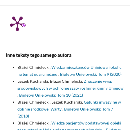
Inne teksty tego samego autora
Błażej Chmielecki,
Wiedza mieszkańców Uniejowa i okolic
na temat udaru mózgu
,
Biuletyn Uniejowski: Tom 9 (2020)
Leszek Kucharski, Błażej Chmielecki,
Znaczenie wysp
środowiskowych w ochronie szaty roślinnej gminy Uniejów
,
Biuletyn Uniejowski: Tom 10 (2021)
Błażej Chmielecki, Leszek Kucharski,
Gatunki inwazyjne w
dolinie środkowej Warty
,
Biuletyn Uniejowski: Tom 7
(2018)
Błażej Chmielecki,
Wiedza pacjentów podstawowej opieki
zdrowotnej w Uniejowie na temat antybiotyków
,
Biuletyn