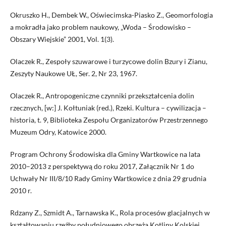
Okruszko H., Dembek W., Oświecimska-Piasko Z., Geomorfologia
a mokradła jako problem naukowy, „Woda – Środowisko –
Obszary Wiejskie” 2001, Vol. 1(3).
Olaczek R., Zespoły szuwarowe i turzycowe dolin Bzury i Zianu,
Zeszyty Naukowe UŁ, Ser. 2, Nr 23, 1967.
Olaczek R., Antropogeniczne czynniki przekształcenia dolin
rzecznych, [w:] J. Kołtuniak (red.), Rzeki. Kultura – cywilizacja –
historia, t. 9, Biblioteka Zespołu Organizatorów Przestrzennego
Muzeum Odry, Katowice 2000.
Program Ochrony Środowiska dla Gminy Wartkowice na lata
2010–2013 z perspektywą do roku 2017, Załącznik Nr 1 do
Uchwały Nr III/8/10 Rady Gminy Wartkowice z dnia 29 grudnia
2010 r.
Rdzany Z., Szmidt A., Tarnawska K., Rola procesów glacjalnych w
kształtowaniu rzeźby południowego obrzeża Kotliny Kolskiej,