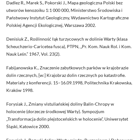
Dadlez R., Marek S., Pokorski J., Mapa geologiczna Polski bez
utworów kenozoiku 1:1 000 000, Ministerstwo Środowiska i
Państwowy Instytut Geologiczny, Wydawnictwo Kartograficzne
Polskiej Agencji Ekologicznej, Warszawa 2002.
Denisiuk Z., Roślinność łąk turzycowych w dolinie Warty (klasa
Scheuchzerio-Caricetea fusca), PTPN, „Pr. Kom. Nauk Rol. i Kom.
Nauk Leśn.” 1967, Vol. 23(2).
Fabijanowska K., Znaczenie zabytkowych parków w krajobrazie
dolin rzecznych, [w:] Krajobraz dolin rzecznych po katastrofie.
Materiały z konferencji. 15–16.09.1998, Politechnika Krakowska,
Kraków 1998.
Forysiak J., Zmiany vistuliańskiej doliny Balin-Chropy w
holocenie (dorzecze środkowej Warty). Sympozjum
„Transformacja dolin plejstoceńskich w holocenie”, Uniwersytet
Śląski, Katowice 2000.