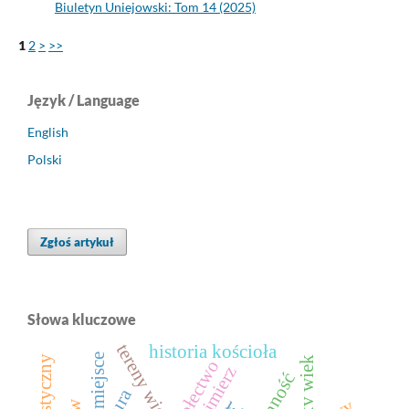
Biuletyn Uniejowski: Tom 14 (2025)
1
2
>
>>
Język / Language
English
Polski
Zgłoś artykuł
Słowa kluczowe
tereny wiejskie
historia kościoła
miejsce
xv wiek
sołectwo
spycimierz