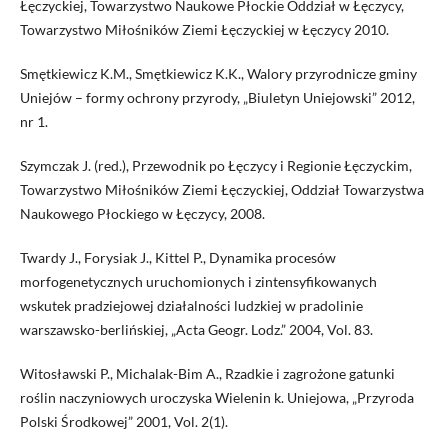
Łęczyckiej, Towarzystwo Naukowe Płockie Oddział w Łęczycy,
Towarzystwo Miłośników Ziemi Łęczyckiej w Łęczycy 2010.
Smętkiewicz K.M., Smętkiewicz K.K., Walory przyrodnicze gminy
Uniejów – formy ochrony przyrody, „Biuletyn Uniejowski” 2012,
nr 1.
Szymczak J. (red.), Przewodnik po Łęczycy i Regionie Łęczyckim,
Towarzystwo Miłośników Ziemi Łęczyckiej, Oddział Towarzystwa
Naukowego Płockiego w Łęczycy, 2008.
Twardy J., Forysiak J., Kittel P., Dynamika procesów
morfogenetycznych uruchomionych i zintensyfikowanych
wskutek pradziejowej działalności ludzkiej w pradolinie
warszawsko-berlińskiej, „Acta Geogr. Lodz.” 2004, Vol. 83.
Witosławski P., Michalak-Bim A., Rzadkie i zagrożone gatunki
roślin naczyniowych uroczyska Wielenin k. Uniejowa, „Przyroda
Polski Środkowej” 2001, Vol. 2(1).