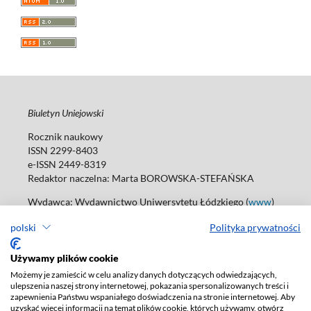
Biuletyn Uniejowski
Rocznik naukowy
ISSN 2299-8403
e-ISSN 2449-8319
Redaktor naczelna: Marta BOROWSKA-STEFAŃSKA
Wydawca: Wydawnictwo Uniwersytetu Łódzkiego (
www
)
ul. Jana Matejki 34A, 90-237 Łódź
polski
Polityka prywatności
Tel.: 42 235 01 65, fax: 42 66 55 86
Biuro: agnieszka.janicka@uni.lodz.pl
Używamy plików cookie
Deklaracja dostępności
Możemy je zamieścić w celu analizy danych dotyczących odwiedzających,
ulepszenia naszej strony internetowej, pokazania spersonalizowanych treści i
zapewnienia Państwu wspaniałego doświadczenia na stronie internetowej. Aby
uzyskać więcej informacji na temat plików cookie, których używamy, otwórz