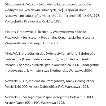
Mioduszewski W., Rola torfowisk w kształtowaniu zasobów
wodnych małych zlewni rolniczych, [w:] Krajobraz dolin
rzecznych po katastrofie. Materiały z konferencji. 15–16.09.1998,
Politechnika Krakowska, Kraków 1998.
Mokras-Grabowska J., Rzeńca J., Województwo Łódzkie.
Przewodnik turystyczny, Regionalna Organizacja Turystyczna
Województwa Łódzkiego, Łódź 2007.
Mróz W., Ziołorośla górskie (Adenostylion alliarie) i ziołorośla
nadrzeczne (Canvolvuletalia sepium), [w:] J. Herbach (red.),
Poradnik ochrony siedlisk i gatunków Natura 2000 – podręcznik
metodyczny, t. 3, Ministerstwo Środowiska, Warszawa 2004.
Nowacki A., Objaśnienia do Szczegółowej Mapy Geologicznej
Polski 1:50 000. Arkusz Dąbie (551), PIG, Warszawa 1995.
Nowacki K., Szczegółowa Mapa Geologiczna Polski 1:50 000.
Arkusz Dąbie (551), PIG, Warszawa 1993.