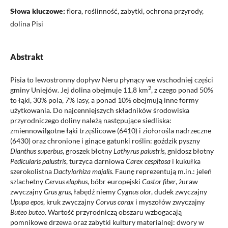
Słowa kluczowe:
flora, roślinność, zabytki, ochrona przyrody,
dolina Pisi
Abstrakt
Pisia to lewostronny dopływ Neru płynący we wschodniej części
2
gminy Uniejów. Jej dolina obejmuje 11,8 km
, z czego ponad 50%
to łąki, 30% pola, 7% lasy, a ponad 10% obejmują inne formy
użytkowania. Do najcenniejszych składników środowiska
przyrodniczego doliny należą następujące siedliska:
zmiennowilgotne łąki trzęślicowe (6410) i ziołorośla nadrzeczne
(6430) oraz chronione i ginące gatunki roślin: goździk pyszny
Dianthus superbus
, groszek błotny
Lathyrus palustris
, gnidosz błotny
Pedicularis palustris
, turzyca darniowa
Carex cespitosa
i kukułka
szerokolistna
Dactylorhiza majalis
. Faunę reprezentują m.in.: jeleń
szlachetny
Cervus elaphus
, bóbr europejski
Castor fiber
, żuraw
zwyczajny
Grus grus
, łabędź niemy
Cygnus olor
, dudek zwyczajny
Upupa epos
, kruk zwyczajny
Corvus corax
i myszołów zwyczajny
Buteo buteo
. Wartość przyrodniczą obszaru wzbogacają
pomnikowe drzewa oraz zabytki kultury materialnej: dwory w