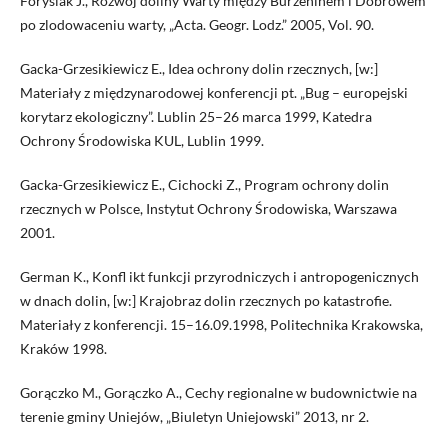
Forysiak J., Rozwój doliny Warty między Burzeninem i Dobrowem
po zlodowaceniu warty, „Acta. Geogr. Lodz.” 2005, Vol. 90.
Gacka-Grzesikiewicz E., Idea ochrony dolin rzecznych, [w:]
Materiały z międzynarodowej konferencji pt. „Bug – europejski
korytarz ekologiczny”. Lublin 25–26 marca 1999, Katedra
Ochrony Środowiska KUL, Lublin 1999.
Gacka-Grzesikiewicz E., Cichocki Z., Program ochrony dolin
rzecznych w Polsce, Instytut Ochrony Środowiska, Warszawa
2001.
German K., Konfl ikt funkcji przyrodniczych i antropogenicznych
w dnach dolin, [w:] Krajobraz dolin rzecznych po katastrofie.
Materiały z konferencji. 15–16.09.1998, Politechnika Krakowska,
Kraków 1998.
Gorączko M., Gorączko A., Cechy regionalne w budownictwie na
terenie gminy Uniejów, „Biuletyn Uniejowski” 2013, nr 2.