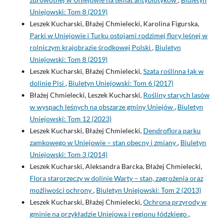
Uniejowski: Tom 8 (2019)
Leszek Kucharski, Błażej Chmielecki, Karolina Figurska,
Parki w Uniejowie i Turku ostojami rodzimej flory leśnej w
rolniczym krajobrazie środkowej Polski
,
Biuletyn
Uniejowski: Tom 8 (2019)
Leszek Kucharski, Błażej Chmielecki,
Szata roślinna łąk w
dolinie Pisi
,
Biuletyn Uniejowski: Tom 6 (2017)
Błażej Chmielecki, Leszek Kucharski,
Rośliny starych lasów
w wyspach leśnych na obszarze gminy Uniejów
,
Biuletyn
Uniejowski: Tom 12 (2023)
Leszek Kucharski, Błażej Chmielecki,
Dendroflora parku
zamkowego w Uniejowie – stan obecny i zmiany
,
Biuletyn
Uniejowski: Tom 3 (2014)
Leszek Kucharski, Aleksandra Barcka, Błażej Chmielecki,
Flora starorzeczy w dolinie Warty – stan, zagrożenia oraz
możliwości ochrony
,
Biuletyn Uniejowski: Tom 2 (2013)
Leszek Kucharski, Błażej Chmielecki,
Ochrona przyrody w
gminie na przykładzie Uniejowa i regionu łódzkiego
,