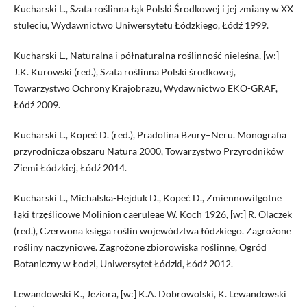
Kucharski L., Szata roślinna łąk Polski Środkowej i jej zmiany w XX
stuleciu, Wydawnictwo Uniwersytetu Łódzkiego, Łódź 1999.
Kucharski L., Naturalna i półnaturalna roślinność nieleśna, [w:]
J.K. Kurowski (red.), Szata roślinna Polski środkowej,
Towarzystwo Ochrony Krajobrazu, Wydawnictwo EKO-GRAF,
Łódź 2009.
Kucharski L., Kopeć D. (red.), Pradolina Bzury–Neru. Monografia
przyrodnicza obszaru Natura 2000, Towarzystwo Przyrodników
Ziemi Łódzkiej, Łódź 2014.
Kucharski L., Michalska-Hejduk D., Kopeć D., Zmiennowilgotne
łąki trzęślicowe Molinion caeruleae W. Koch 1926, [w:] R. Olaczek
(red.), Czerwona księga roślin województwa łódzkiego. Zagrożone
rośliny naczyniowe. Zagrożone zbiorowiska roślinne, Ogród
Botaniczny w Łodzi, Uniwersytet Łódzki, Łódź 2012.
Lewandowski K., Jeziora, [w:] K.A. Dobrowolski, K. Lewandowski