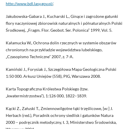
http://www.bdl.lasy.gov.pl/
.
Jakubowska-Gabara J., Kucharski L., Ginące i zagrożone gatunki
flory naczyniowej zbiorowisk naturalnych i półnaturalnych Polski
Środkowej, „Fragm. Flor. Geobot. Ser. Polonica” 1999, Vol. 5.
Kałamucka W., Ochrona dolin rzecznych w systemie obszarów
chronionych na przykładzie województwa lubelskiego,
„Czasopismo Techniczne” 2007, z. 7-A.
Kamiński J., Forysiak J., Szczegółowa Mapa Geologiczna Polski
1:50 000. Arkusz Uniejów (558), PIG, Warszawa 2008.
Karta Topograficzna Królestwa Polskiego (tzw.
„kwatermistrzostwa”), 1:126 000, 1822–1839.
Kącki Z., Załuski T., Zmiennowilgotne łąki trzęślicowe, [w:] J.
Herbach (red.), Poradnik ochrony siedlisk i gatunków Natura
2000 – podręcznik metodyczny, t. 3, Ministerstwo Środowiska,