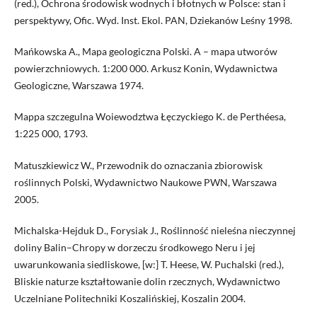
(red.), Ochrona środowisk wodnych i błotnych w Polsce: stan i
perspektywy, Ofic. Wyd. Inst. Ekol. PAN, Dziekanów Leśny 1998.
Mańkowska A., Mapa geologiczna Polski. A – mapa utworów
powierzchniowych. 1:200 000. Arkusz Konin, Wydawnictwa
Geologiczne, Warszawa 1974.
Mappa szczegulna Woiewodztwa Łęczyckiego K. de Perthéesa,
1:225 000, 1793.
Matuszkiewicz W., Przewodnik do oznaczania zbiorowisk
roślinnych Polski, Wydawnictwo Naukowe PWN, Warszawa
2005.
Michalska-Hejduk D., Forysiak J., Roślinność nieleśna nieczynnej
doliny Balin–Chropy w dorzeczu środkowego Neru i jej
uwarunkowania siedliskowe, [w:] T. Heese, W. Puchalski (red.),
Bliskie naturze kształtowanie dolin rzecznych, Wydawnictwo
Uczelniane Politechniki Koszalińskiej, Koszalin 2004.