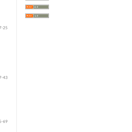
7-25
7-43
5-69