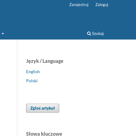
Zarejestruj
Zaloguj
a
Szukaj
Język / Language
English
Polski
Zgłoś artykuł
Słowa kluczowe