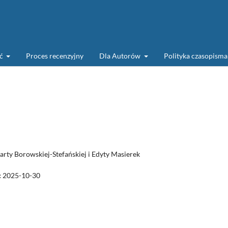
ść
Proces recenzyjny
Dla Autorów
Polityka czasopism
rty Borowskiej-Stefańskiej i Edyty Masierek
:
2025-10-30