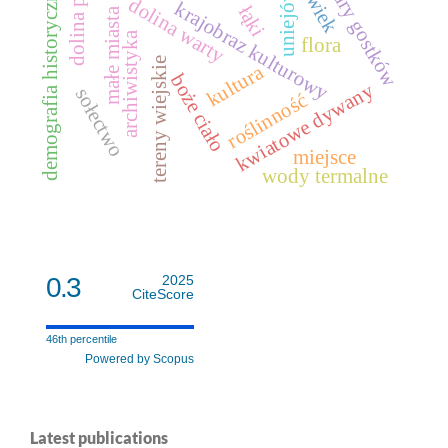
xv wiek
stary gostków
dolina pisi
demografia historyczna
uniejów
dolina warty
krajobraz kulturowy
łąki
małe miasta
archiwistyka
flora
tereny wiejskie
kultura
boże ciało
kwiatowe dywany
sołectwo
roślinność
miejsce
wody termalne
0.3
2025
CiteScore
46th percentile
Powered by Scopus
Latest publications