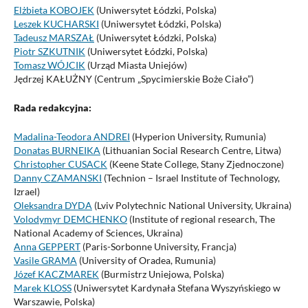
Elżbieta KOBOJEK
(Uniwersytet Łódzki, Polska)
Leszek KUCHARSKI
(Uniwersytet Łódzki, Polska)
Tadeusz MARSZAŁ
(Uniwersytet Łódzki, Polska)
Piotr SZKUTNIK
(Uniwersytet Łódzki, Polska)
Tomasz WÓJCIK
(Urząd Miasta Uniejów)
Jędrzej KAŁUŻNY (Centrum „Spycimierskie Boże Ciało”)
Rada redakcyjna:
Madalina-Teodora ANDREI
(Hyperion University, Rumunia)
Donatas BURNEIKA
(Lithuanian Social Research Centre, Litwa)
Christopher CUSACK
(Keene State College, Stany Zjednoczone)
Danny CZAMANSKI
(Technion – Israel Institute of Technology,
Izrael)
Oleksandra DYDA
(Lviv Polytechnic National University, Ukraina)
Volodymyr DEMCHENKO
(Institute of regional research, The
National Academy of Sciences, Ukraina)
Anna GEPPERT
(Paris-Sorbonne University, Francja)
Vasile GRAMA
(University of Oradea, Rumunia)
Józef KACZMAREK
(Burmistrz Uniejowa, Polska)
Marek KLOSS
(Uniwersytet Kardynała Stefana Wyszyńskiego w
Warszawie, Polska)