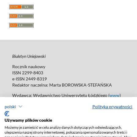
Biuletyn Uniejowski
Rocznik naukowy
ISSN 2299-8403
e-ISSN 2449-8319
Redaktor naczelna: Marta BOROWSKA-STEFAŃSKA
Wydawca: Wydawnictwo Uniwersytetu Łódzkiego (
www
)
ul. Jana Matejki 34A, 90-237 Łódź
polski
Polityka prywatności
Tel.: 42 235 01 65, fax: 42 66 55 86
Biuro: agnieszka.janicka@uni.lodz.pl
Używamy plików cookie
Deklaracja dostępności
Możemy je zamieścić w celu analizy danych dotyczących odwiedzających,
ulepszenia naszej strony internetowej, pokazania spersonalizowanych treści i