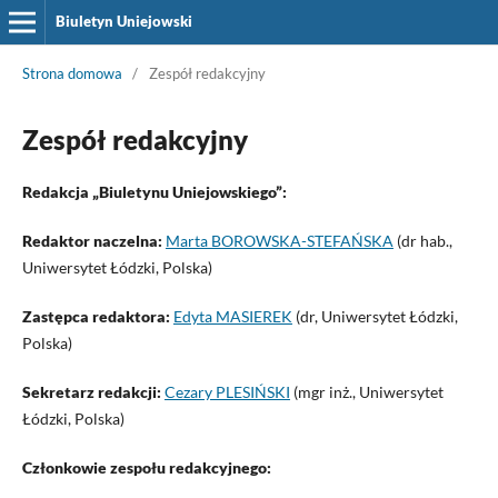
Biuletyn Uniejowski
Strona domowa
/
Zespół redakcyjny
Zespół redakcyjny
Redakcja „Biuletynu Uniejowskiego”:
Redaktor naczelna:
Marta BOROWSKA-STEFAŃSKA
(dr hab.,
Uniwersytet Łódzki, Polska)
Zastępca redaktora:
Edyta MASIEREK
(dr, Uniwersytet Łódzki,
Polska)
Sekretarz redakcji:
Cezary PLESIŃSKI
(mgr inż., Uniwersytet
Łódzki, Polska)
Członkowie zespołu redakcyjnego: