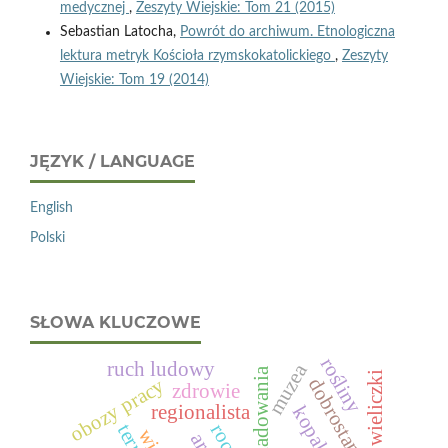
medycznej
,
Zeszyty Wiejskie: Tom 21 (2015)
Sebastian Latocha,
Powrót do archiwum. Etnologiczna
lektura metryk Kościoła rzymskokatolickiego
,
Zeszyty
Wiejskie: Tom 19 (2014)
JĘZYK / LANGUAGE
English
Polski
SŁOWA KLUCZOWE
rośliny
ruch ludowy
muzea
prześladowania
dobrostan
obozy pracy
zdrowie
regionalista
terror