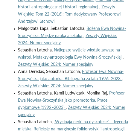
Dajcza i Jana Kodrębskiego. Egzemplifikacje na marginesie
historii antropologicznej i historii regionalnej
,
Zeszyty
Wiejskie: Tom 22 (2016): Tom dedykowany Profesorowi
Andrzejowi Lechowi
Małgorzata Łapa, Sebastian Latocha,
Bożena Ewa Nowina-
Sroczyńska. Między nauką a sztuką
,
Zeszyty Wiejskie:
2024: Numer specjalny
Sebastian Latocha,
Najlepsze wyjście wiedzie zawsze na
wskroś. Metaksy-antropologia Ewy Nowina-Sroczyńskiej
,
Zeszyty Wiejskie: 2024: Numer specjalny
Anna Deredas, Sebastian Latocha,
Profesor Ewa Nowina-
Sroczyńska jako autorka. Bibliografia za lata 1976–2023
,
Zeszyty Wiejskie: 2024: Numer specjalny
Sebastian Latocha, Kamil Ludwiczak, Monika Raj,
Profesor
Ewa Nowina-Sroczyńska jako promotorka. Prace
dyplomowe (1992–2023)
,
Zeszyty Wiejskie: 2024: Numer
specjalny
Sebastian Latocha,
„Wycinają nerki na dyskotece” – legenda
miejska. Refleksje na marginesie folklorystyki i antropologii