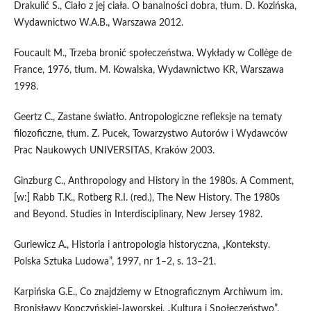
Drakulić S., Ciało z jej ciała. O banalności dobra, tłum. D. Kozińska,
Wydawnictwo W.A.B., Warszawa 2012.
Foucault M., Trzeba bronić społeczeństwa. Wykłady w Collège de
France, 1976, tłum. M. Kowalska, Wydawnictwo KR, Warszawa
1998.
Geertz C., Zastane światło. Antropologiczne refleksje na tematy
filozoficzne, tłum. Z. Pucek, Towarzystwo Autorów i Wydawców
Prac Naukowych UNIVERSITAS, Kraków 2003.
Ginzburg C., Anthropology and History in the 1980s. A Comment,
[w:] Rabb T.K., Rotberg R.I. (red.), The New History. The 1980s
and Beyond. Studies in Interdisciplinary, New Jersey 1982.
Guriewicz A., Historia i antropologia historyczna, „Konteksty.
Polska Sztuka Ludowa”, 1997, nr 1–2, s. 13–21.
Karpińska G.E., Co znajdziemy w Etnograficznym Archiwum im.
Bronisławy Kopczyńskiej-Jaworskej, „Kultura i Społeczeństwo”,