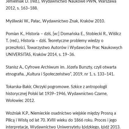
Jemielniak D. (red.), Wydawnictwo Naukowe PWN, Warszawa
2012, s. 163–188.
Myśliwski W., Pałac, Wydawnictwo Znak, Kraków 2010.
Pomian K., Historia – dziś, [w:] Domańska E., Stobiecki R., Wiślicz
T. (red.), Historia – dziś. Teoretyczne problemy wiedzy o
przeszłości, Towarzystwo Autorów i Wydawców Prac Naukowych
UNIVERSITAS, Kraków 2014, s. 19–36.
Stanisz A., Cyfrowe Archiwum im. Józefa Burszty, czyli otwarta
etnografia, „Kultura i Społeczeństwo”, 2019, nr 1, s. 133–141.
Tokarska-Bakir, Okrzyki pogromowe. Szkice z antropologii
historycznej Polski lat 1939–1946, Wydawnictwo Czarne,
Wołowiec 2012.
Woźniak K.P., Niemieckie osadnictwo wiejskie między Prosną a
Pilicą i Wisłą od lat 70. XVIII wieku do 1866 roku. Proces i jego
interpretacje, Wydawnictwo Uniwersytetu Łódzkiego, Łódź 2013.