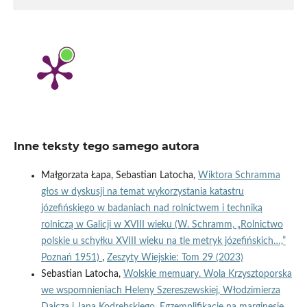
Inne teksty tego samego autora
Małgorzata Łapa, Sebastian Latocha,
Wiktora Schramma
głos w dyskusji na temat wykorzystania katastru
józefińskiego w badaniach nad rolnictwem i techniką
rolniczą w Galicji w XVIII wieku (W. Schramm, „Rolnictwo
polskie u schyłku XVIII wieku na tle metryk józefińskich…,”
Poznań 1951)
,
Zeszyty Wiejskie: Tom 29 (2023)
Sebastian Latocha,
Wolskie memuary. Wola Krzysztoporska
we wspomnieniach Heleny Szereszewskiej, Włodzimierza