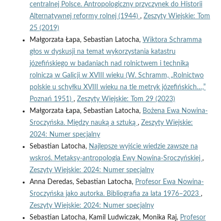
centralnej Polsce. Antropologiczny przyczynek do Historii
Alternatywnej reformy rolnej (1944)
,
Zeszyty Wiejskie: Tom
25 (2019)
Małgorzata Łapa, Sebastian Latocha,
Wiktora Schramma
głos w dyskusji na temat wykorzystania katastru
józefińskiego w badaniach nad rolnictwem i techniką
rolniczą w Galicji w XVIII wieku (W. Schramm, „Rolnictwo
polskie u schyłku XVIII wieku na tle metryk józefińskich…,”
Poznań 1951)
,
Zeszyty Wiejskie: Tom 29 (2023)
Małgorzata Łapa, Sebastian Latocha,
Bożena Ewa Nowina-
Sroczyńska. Między nauką a sztuką
,
Zeszyty Wiejskie:
2024: Numer specjalny
Sebastian Latocha,
Najlepsze wyjście wiedzie zawsze na
wskroś. Metaksy-antropologia Ewy Nowina-Sroczyńskiej
,
Zeszyty Wiejskie: 2024: Numer specjalny
Anna Deredas, Sebastian Latocha,
Profesor Ewa Nowina-
Sroczyńska jako autorka. Bibliografia za lata 1976–2023
,
Zeszyty Wiejskie: 2024: Numer specjalny
Sebastian Latocha, Kamil Ludwiczak, Monika Raj,
Profesor