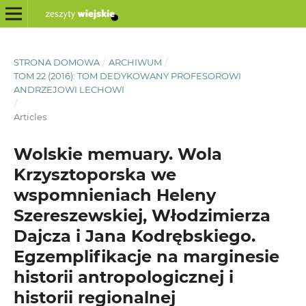
STRONA DOMOWA
/
ARCHIWUM
/
TOM 22 (2016): TOM DEDYKOWANY PROFESOROWI
ANDRZEJOWI LECHOWI
/
Articles
Wolskie memuary. Wola
Krzysztoporska we
wspomnieniach Heleny
Szereszewskiej, Włodzimierza
Dajcza i Jana Kodrębskiego.
Egzemplifikacje na marginesie
historii antropologicznej i
historii regionalnej