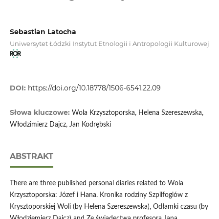
Sebastian Latocha
Uniwersytet Łódzki Instytut Etnologii i Antropologii Kulturowej
DOI:
https://doi.org/10.18778/1506-6541.22.09
Słowa kluczowe:
Wola Krzysztoporska, Helena Szereszewska,
Włodzimierz Dajcz, Jan Kodrębski
ABSTRAKT
There are three published personal diaries related to Wola
Krzysztoporska: Józef i Hana. Kronika rodziny Szpilfoglów z
Krysztoporskiej Woli (by Helena Szereszewska), Odłamki czasu (by
Włodziemierz Dajcz) and Ze świadectwa profesora Jana