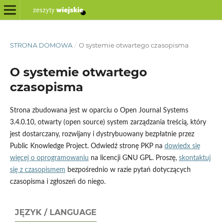
STRONA DOMOWA
/
O systemie otwartego czasopisma
O systemie otwartego
czasopisma
Strona zbudowana jest w oparciu o Open Journal Systems
3.4.0.10, otwarty (open source) system zarządzania treścią, który
jest dostarczany, rozwijany i dystrybuowany bezpłatnie przez
Public Knowledge Project. Odwiedź stronę PKP na
dowiedx się
więcej o oprogramowaniu
na licencji GNU GPL. Proszę,
skontaktuj
się z czasopismem
bezpośrednio w razie pytań dotyczących
czasopisma i zgłoszeń do niego.
JĘZYK / LANGUAGE