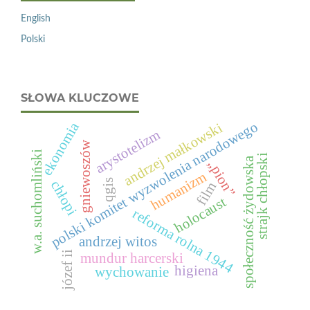
English
Polski
SŁOWA KLUCZOWE
polski komitet wyzwolenia narodowego
ekonomia
andrzej małkowski
arystotelizm
gniewoszów
w.a. suchomliński
strajk chłopski
społeczność żydowska
„pion”
humanizm
qgis
chłopi
film
holocaust
reforma rolna 1944
andrzej witos
józef ii
mundur harcerski
higiena
wychowanie