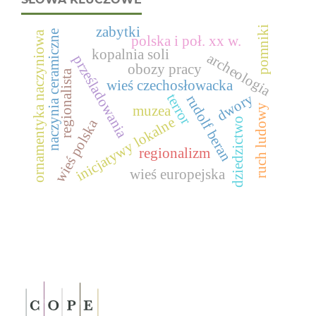
zabytki
pomniki
naczynia ceramiczne
ornamentyka naczyniowa
polska i poł. xx w.
kopalnia soli
archeologia
prześladowania
obozy pracy
regionalista
wieś czechosłowacka
terror
dwory
rudolf beran
ruch ludowy
muzea
inicjatywy lokalne
dziedzictwo
wieś polska
regionalizm
wieś europejska