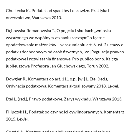
Chustecka K., Podatek od spadków i darowizn. Praktyka i
orzecznictwo, Warszawa 2010.
Dębowska-Romanowska T., O pojęciu i skutkach „wniosku
wyrażonego we wspólnym zeznaniu rocznym” o łączne
opodatkowanie małżonków – w rozumieniu art. 6 ust. 2 ustawy o
podatku dochodowym od osób fizycznych, [w:] Regulacje prawno-
podatkowe i rozwiązania finansowe. Pro publico bono. Księga
jubileuszowa Profesora Jan Głuchowskiego, Toruń 2002.
Dowgier R., Komentarz do art. 111 o.p., [w:] L. Etel (red.),
Ordynacja podatkowa. Komentarz aktualizowany 2018, Lex/el.
Etel L. (red.), Prawo podatkowe. Zarys wykładu, Warszawa 2013.
Filipczyk H., Podatek od czynności cywilnoprawnych. Komentarz
2015, Lex/el.
Goettel A., Kontrowersje wokół przesłanek zwolnienia od