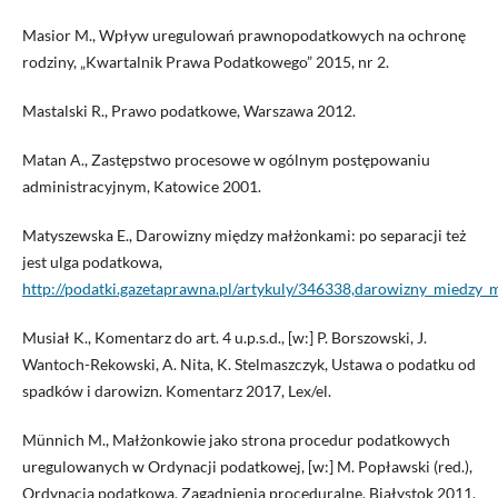
Masior M., Wpływ uregulowań prawnopodatkowych na ochronę
rodziny, „Kwartalnik Prawa Podatkowego” 2015, nr 2.
Mastalski R., Prawo podatkowe, Warszawa 2012.
Matan A., Zastępstwo procesowe w ogólnym postępowaniu
administracyjnym, Katowice 2001.
Matyszewska E., Darowizny między małżonkami: po separacji też
jest ulga podatkowa,
http://podatki.gazetaprawna.pl/artykuly/346338,darowizny_miedzy_
Musiał K., Komentarz do art. 4 u.p.s.d., [w:] P. Borszowski, J.
Wantoch-Rekowski, A. Nita, K. Stelmaszczyk, Ustawa o podatku od
spadków i darowizn. Komentarz 2017, Lex/el.
Münnich M., Małżonkowie jako strona procedur podatkowych
uregulowanych w Ordynacji podatkowej, [w:] M. Popławski (red.),
Ordynacja podatkowa. Zagadnienia proceduralne, Białystok 2011.