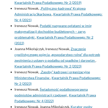
Kwartalnik Prawa Podatkowego: Nr 2 (2019)
Ireneusz Nowak,
„Polityczno-kadrowa” Krajowa
Administracja Skarbowa
,
Kwartalnik Prawa Podatkowego:
Nr 4 (2021)
Ireneusz Nowak,
Podatki nazywane opłatami w imię
maksymalizacji dochodów budżetowych – zarys
problematyki
,
Kwartalnik Prawa Podatkowego: Nr 2
(2022)
Joanna Mikołajczyk, Ireneusz Nowak,
Znaczenie
cywilistycznego pojęcia „gospodarstwo rolne” dla potrzeb
zwolnienia z ustawy o podatku od spadków i darowizn
,
Kwartalnik Prawa Podatkowego: Nr 2 (2023)
Ireneusz Nowak,
„Zasoby” kadrowe i organizacyjne
Ministerstwa Finansów
,
Kwartalnik Prawa Podatkowego:
Nr 2 (2023)
Ireneusz Nowak,
Świadomość podatkowoprawna
podmiotów administracji rządowej
,
Kwartalnik Prawa
Podatkowego: Nr 4 (2022)
Ireneusz Nowak, Joanna Mikołajczyk,
Kurator osoby