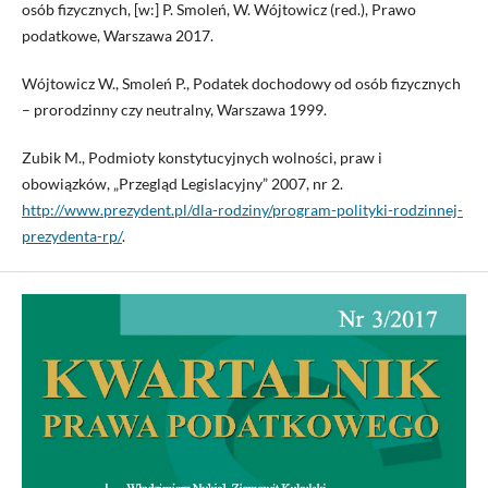
osób fizycznych, [w:] P. Smoleń, W. Wójtowicz (red.), Prawo
podatkowe, Warszawa 2017.
Wójtowicz W., Smoleń P., Podatek dochodowy od osób fizycznych
– prorodzinny czy neutralny, Warszawa 1999.
Zubik M., Podmioty konstytucyjnych wolności, praw i
obowiązków, „Przegląd Legislacyjny” 2007, nr 2.
http://www.prezydent.pl/dla-rodziny/program-polityki-rodzinnej-
prezydenta-rp/
.