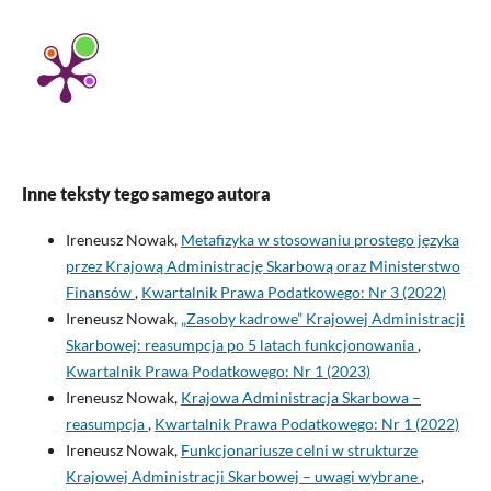
Inne teksty tego samego autora
Ireneusz Nowak,
Metafizyka w stosowaniu prostego języka
przez Krajową Administrację Skarbową oraz Ministerstwo
Finansów
,
Kwartalnik Prawa Podatkowego: Nr 3 (2022)
Ireneusz Nowak,
„Zasoby kadrowe” Krajowej Administracji
Skarbowej: reasumpcja po 5 latach funkcjonowania
,
Kwartalnik Prawa Podatkowego: Nr 1 (2023)
Ireneusz Nowak,
Krajowa Administracja Skarbowa –
reasumpcja
,
Kwartalnik Prawa Podatkowego: Nr 1 (2022)
Ireneusz Nowak,
Funkcjonariusze celni w strukturze
Krajowej Administracji Skarbowej – uwagi wybrane
,