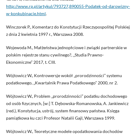
http://www.rp.pl/artykul/793727,890055-Podatek-od-darowizny-
w-konkubinacie.html
.
Winczorek P., Komentarz do Konstytucji Rzeczypospolitej Polskiej
z dnia 2 kwietnia 1997 r., Warszawa 2008.
Wojewoda M., Małżeństwa jednopłciowe i związki partnerskie w
polskim rejestrze stanu cywilnego?, „Studia Prawno-
Ekonomiczne” 2017, t. CIII.
Wójtowicz W., Kontrowersje wokół „prorodzinności” systemu
podatkowego, „Kwartalnik Prawa Podatkowego” 2000, nr 2.
Wójtowicz W., Problem „prorodzinności” podatku dochodowego
od osób fizycznych, [w:] T. Dębowska-Romanowska, A. Jankiewicz
(red.), Konstytucja, ustrój, system finansowy państwa. Księga
pamiątkowa ku czci Profesor Natalii Gajl, Warszawa 1999.
Wójtowicz W., Teoretyczne modele opodatkowania dochodów