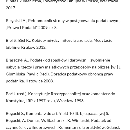
Biblia Ekumeniczna, Towarzystwo Biblijne w Polsce, Warszawa
2017.
Biegalski A., Pełnomocnik strony w postępowaniu podatkowym,
„Prawo i Podatki” 2009, nr 8.
Biel S., Biel K., Kobiety między miłością a zdradą. Medytacje
biblijne, Kraków 2012.
Błaszczyk A., Podatek od spadków i darowizn – zwolnienie
nabycia rzeczy i praw majątkowych przez osoby najbliższe, [w:] J.
Glumińska-Pawlic (red.), Doradca podatkowy obrońcą praw
podatnika, Katowice 2008.
Boć J. (red.), Konstytucje Rzeczypospolitej oraz komentarz do
Konstytucji RP z 1997 roku, Wrocław 1998.
Bogucki S., Komentarz do art. 9 pkt 10 lit. b) u.p.c.c., [w:] S.
Bogucki, A. Dumas, W. Stachurski, K. Winiarski, Podatek od
czynności cywilnoprawnych. Komentarz dla praktyków, Gdańsk