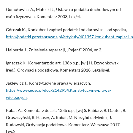
Gomułowicz A., Małecki J., Ustawa o podatku dochodowym od
osób fizycznych. Komentarz 2003, Lex/el.
Górczak K., Konkubent zapłaci podatek i od darowizn, i od spadku,
http://podatki.gazetaprawna.pl/artykuly/401357,konkubent_zaplaci
Halberda J., Zniesienie separacji, „Rejent” 2004, nr 2.
Ignaczak K., Komentarz do art. 138b o.p., [w:] H. Dzwonkowski
(red.), Ordynacja podatkowa. Komentarz 2018, Legalis/el.
Jaklewicz T., Konstytucyjne prawa wierzących,
https://www.gosc.pl/doc/2142934.Konstytucyjne-prawa-
wierzacych
.
Kabat A., Komentarz do art. 138b o.p., [w:] S. Babiarz, B. Dauter, B.
Gruszczyński, R. Hauser, A. Kabat, M. Niezgódka-Medek, J.
Rudowski, Ordynacja podatkowa. Komentarz, Warszawa 2017,
Lex/el.