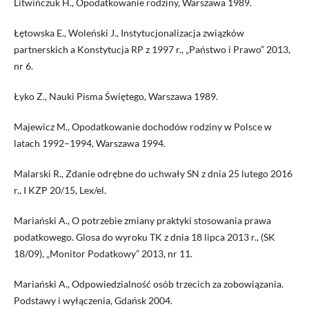
Litwińczuk H., Opodatkowanie rodziny, Warszawa 1989.
Łętowska E., Woleński J., Instytucjonalizacja związków
partnerskich a Konstytucja RP z 1997 r., „Państwo i Prawo” 2013,
nr 6.
Łyko Z., Nauki Pisma Świętego, Warszawa 1989.
Majewicz M., Opodatkowanie dochodów rodziny w Polsce w
latach 1992–1994, Warszawa 1994.
Malarski R., Zdanie odrębne do uchwały SN z dnia 25 lutego 2016
r., I KZP 20/15, Lex/el.
Mariański A., O potrzebie zmiany praktyki stosowania prawa
podatkowego. Glosa do wyroku TK z dnia 18 lipca 2013 r., (SK
18/09), „Monitor Podatkowy” 2013, nr 11.
Mariański A., Odpowiedzialność osób trzecich za zobowiązania.
Podstawy i wyłączenia, Gdańsk 2004.