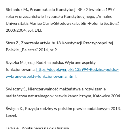
Stefaniuk M., Preambuła do Konstytucji RP z 2 kwietnia 1997
roku w orzecznictwie Trybunału Konstytucyjnego, „Annales
Universitatis Μariae Сurie-Skłodowska Lublin-Polonia Sectio g”,
2003/2004, vol. L/LI.
Strus Z., Znaczenie artykułu 18 Konstytucji Rzeczypospolitej
Polskie, „Palestra” 2014, nr 9.
Szyszka M. (red.), Rodzina polska. Wybrane aspekty
funkcjonowania,
https://docplayer.pl/5135994-Rodzina-polska-
wybrane-aspekty-funkcjonowania.html
.
Świaczny S., Nierozerwalność małżeństwa a rozwiązanie
małżeństwa naturalnego w prawie kanonicznym, Katowice 2004.
Święch K., Pozycja rodziny w polskim prawie podatkowym 2013,
Lex/el.
Tarka A., Konkubenci na oku fiskusa,