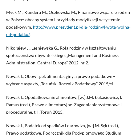
Myck M., Kundera M., Oczkowska M., Finansowe wsparcie rodzin
w Polsce: obecny system i przykłady modyfikacji w systemie
podatkowym,
http://www.prezydent.pl/dla-rodziny/kwota-wolna-
od-podatku/
.
Nikołajew J., Leśniewska G., Rola rodziny w kształtowaniu
społeczeństwa obywatelskiego, „Management and Business
Administration. Central Europe” 2012, nr 2.
Nowak I., Obowiązek alimentacyjny a prawo podatkowe –
wybrane aspekty, „Toruński Rocznik Podatkowy” 2015/el.
Nowak I., Opodatkowanie alimentów, [w:] J.M. Łukasiewicz, I.
Ramus (red.), Prawo alimentacyjne. Zagadnienia systemowe i
proceduralne, t. I, Toruń 2015.
Nowak I., Podatek od spadków i darowizn, [w:] M. Sęk (red.),
Prawo podatkowe. Podręcznik dla Podyplomowego Studium