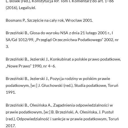
L. Bosek (red.), Konstytucja RP. Tom I. Komentarz do art. 1–86
(2016), Legalis/el.
Bosmans P., Szczęście na cały rok, Wrocław 2001.
Brzeziński B., Glosa do wyroku NSA z dnia 21 lutego 2001 r., I
SA/Gd 1012/99, „Przegląd Orzecznictwa Podatkowego” 2002, nr
3.
Brzeziński B., Jezierski J., Konkubinat a polskie prawo podatkowe,
„Nowe Prawo” 1990, nr 4–6.
Brzeziński B., Jezierski J., Pozycja rodziny w polskim prawie
podatkowym, [w:] J. Głuchowski (red.), Studia podatkowe, Toruń
1991.
Brzeziński B., Olesińska A., Zagadnienia odpowiedzialności w
prawie podatkowym, [w:] B. Brzeziński, A. Olesińska, J. Pustuł
(red.), Odpowiedzialność i sankcje w prawie podatkowym, Toruń
2017.