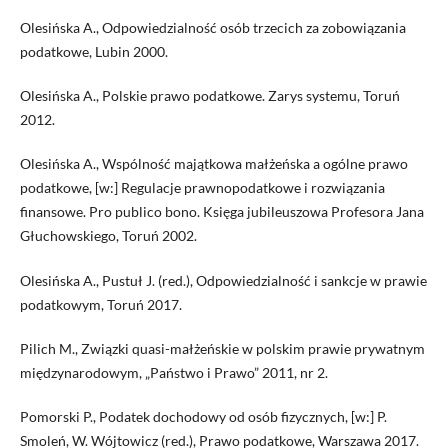
Olesińska A., Odpowiedzialność osób trzecich za zobowiązania
podatkowe, Lubin 2000.
Olesińska A., Polskie prawo podatkowe. Zarys systemu, Toruń
2012.
Olesińska A., Wspólność majątkowa małżeńska a ogólne prawo
podatkowe, [w:] Regulacje prawnopodatkowe i rozwiązania
finansowe. Pro publico bono. Księga jubileuszowa Profesora Jana
Głuchowskiego, Toruń 2002.
Olesińska A., Pustuł J. (red.), Odpowiedzialność i sankcje w prawie
podatkowym, Toruń 2017.
Pilich M., Związki quasi-małżeńskie w polskim prawie prywatnym
międzynarodowym, „Państwo i Prawo” 2011, nr 2.
Pomorski P., Podatek dochodowy od osób fizycznych, [w:] P.
Smoleń, W. Wójtowicz (red.), Prawo podatkowe, Warszawa 2017.