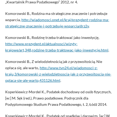
„Kwartalnik Prawa Podatkowego” 2012, nr 4.
Komorowski B., Rodzina ma strategiczne znaczenie i potrzebuje
wsparcia,
http://wiadomosci.onet.pl/kraj/prezydent-rodzina-ma-
strategiczne-znaczenie-i-potrzebuje-wsparcia/drz2v
.
Komorowski B., Rodzinę trzeba traktować jako inwestycję,
http://www.prezydent.pl/aktualnosci/wizyty-
krajowe/art,348,rodzine-trzeba-traktowac-jako-inwestycje.html
.
Komorowski B., Z wielodzietnością jak z przyzwoitością. Nie
opłaca się, ale warto,
http://www.tvn24.pl/wiadomosci-z-
kraju,3/komorowski-z-wielodzietnoscia-jak-z-przyzwoitoscia-nie-
oplaca-sie-ale-warto,431126.html
.
Koperkiewicz-Mordel K., Podatek dochodowy od osób fizycznych,
[w:] M. Sęk (red.), Prawo podatkowe. Podręcznik dla
Podyplomowego Studium Prawa Podatkowego, t. 2, Łódź 2014.
Koperkiewicz-Mordel K., Podatek od spadków i darowizn, [w:] W.