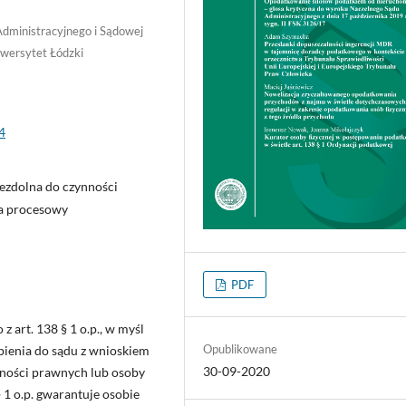
dministracyjnego i Sądowej
niwersytet Łódzki
4
iezdolna do czynności
ca procesowy
PDF
art. 138 § 1 o.p., w myśl
Opublikowane
pienia do sądu z wnioskiem
30-09-2020
nności prawnych lub osoby
§ 1 o.p. gwarantuje osobie