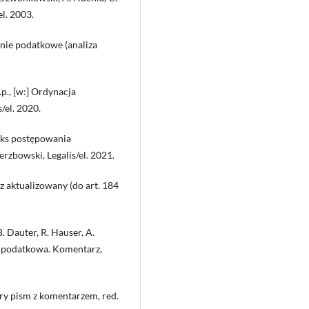
l. 2003.
ie podatkowe (analiza
., [w:] Ordynacja
/el. 2020.
deks postępowania
rzbowski, Legalis/el. 2021.
z aktualizowany (do art. 184
B. Dauter, R. Hauser, A.
a podatkowa. Komentarz,
ry pism z komentarzem, red.