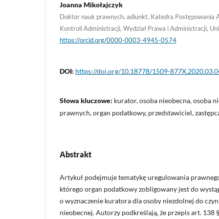
Joanna Mikołajczyk
Doktor nauk prawnych, adiunkt, Katedra Postępowania A
Kontroli Administracji, Wydział Prawa i Administracji, U
https://orcid.org/0000-0003-4945-0574
DOI:
https://doi.org/10.18778/1509-877X.2020.03.0
Słowa kluczowe:
kurator, osoba nieobecna, osoba n
prawnych, organ podatkowy, przedstawiciel, zastęp
Abstrakt
Artykuł podejmuje tematykę uregulowania prawnego z 
którego organ podatkowy zobligowany jest do wystą
o wyznaczenie kuratora dla osoby niezdolnej do czy
nieobecnej. Autorzy podkreślają, że przepis art. 138 