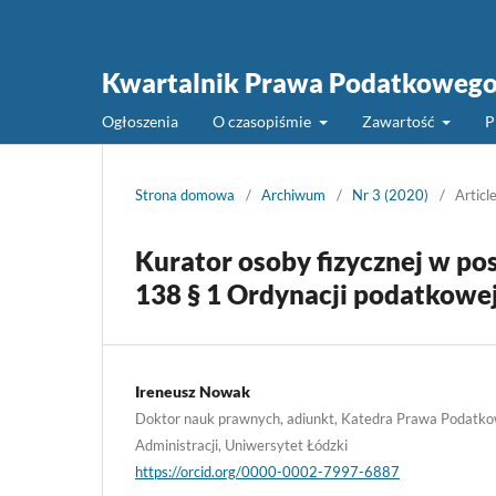
Kwartalnik Prawa Podatkoweg
Ogłoszenia
O czasopiśmie
Zawartość
P
Strona domowa
/
Archiwum
/
Nr 3 (2020)
/
Articl
Kurator osoby fizycznej w p
138 § 1 Ordynacji podatkowe
Ireneusz Nowak
Doktor nauk prawnych, adiunkt, Katedra Prawa Podatko
Administracji, Uniwersytet Łódzki
https://orcid.org/0000-0002-7997-6887