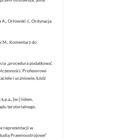
 A., Orłowski J., Ordynacja
ak M., Komentarz do
jęcia „procedura podatkowa”,
łczesności. Profesorowi
ciele i uczniowie, Łódź
.p.a., [w:] iidem,
du terytorialnego.
e reprezentacji w
Studia Prawnoustrojowe”