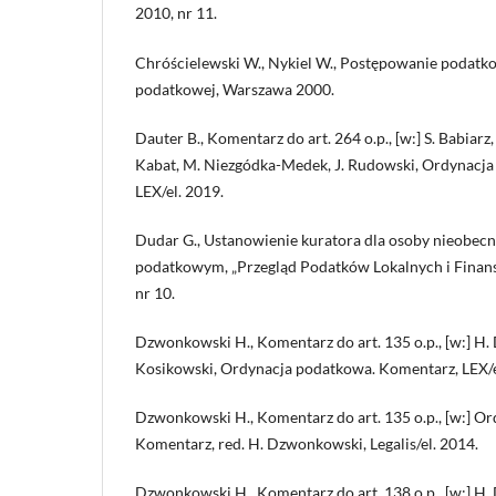
2010, nr 11.
Chróścielewski W., Nykiel W., Postępowanie podatk
podatkowej, Warszawa 2000.
Dauter B., Komentarz do art. 264 o.p., [w:] S. Babiarz,
Kabat, M. Niezgódka-Medek, J. Rudowski, Ordynacj
LEX/el. 2019.
Dudar G., Ustanowienie kuratora dla osoby nieobec
podatkowym, „Przegląd Podatków Lokalnych i Fina
nr 10.
Dzwonkowski H., Komentarz do art. 135 o.p., [w:] H.
Kosikowski, Ordynacja podatkowa. Komentarz, LEX/e
Dzwonkowski H., Komentarz do art. 135 o.p., [w:] O
Komentarz, red. H. Dzwonkowski, Legalis/el. 2014.
Dzwonkowski H., Komentarz do art. 138 o.p., [w:] H.