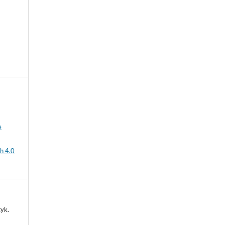
e
h 4.0
yk.