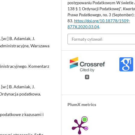
postępowaniu Podatkowym W świetle 
138 § 1 Ordynacji Podatkowej”.
Kwarta
Prawa Podatkowego
, no. 3 (September):
83.
https://doi.org/10.18778/1509-
877X.2020.03.04
.
[w:] B. Adamiak, J.
Formaty cytowań
administracyjne, Warszawa
inistracyjnego. Komentarz
0
 [w:] B. Adamiak, J.
, Ordynacja podatkowa.
PlumX metrics
 podatkowe z kazusami i
pravni otnosenija, Sofia