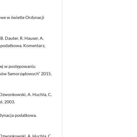
owe w świetle Ordynacji
 B. Dauter, R. Hauser, A.
a podatkowa. Komentarz,
nej w postępowaniu
nsów Samorządowych” 2015,
 Dzwonkowski, A. Huchla, C.
l. 2003.
rdynacja podatkowa.
 Dzwonkowski, A. Huchla, C.