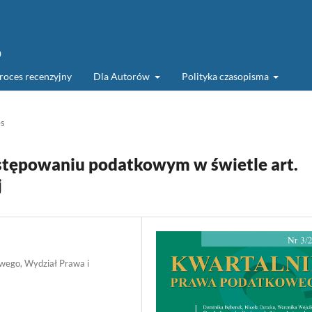
o
roces recenzyjny
Dla Autorów
Polityka czasopisma
es
ostępowaniu podatkowym w świetle art.
j
wego, Wydział Prawa i