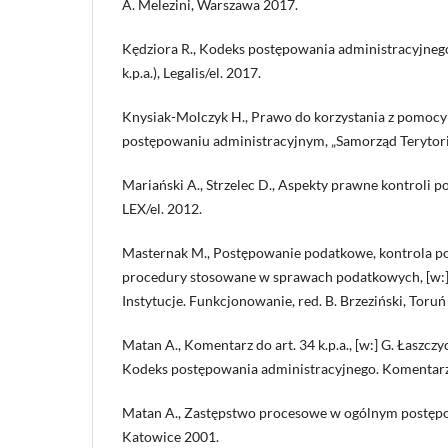
A. Melezini, Warszawa 2017.
Kędziora R., Kodeks postępowania administracyjnego
k.p.a.), Legalis/el. 2017.
Knysiak-Molczyk H., Prawo do korzystania z pomocy i
postępowaniu administracyjnym, „Samorząd Terytoria
Mariański A., Strzelec D., Aspekty prawne kontroli 
LEX/el. 2012.
Masternak M., Postępowanie podatkowe, kontrola p
procedury stosowane w sprawach podatkowych, [w:]
Instytucje. Funkcjonowanie, red. B. Brzeziński, Toruń
Matan A., Komentarz do art. 34 k.p.a., [w:] G. Łaszczy
Kodeks postępowania administracyjnego. Komentarz,
Matan A., Zastępstwo procesowe w ogólnym postęp
Katowice 2001.