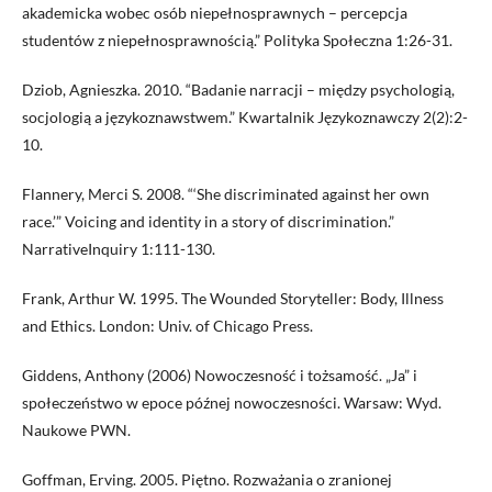
akademicka wobec osób niepełnosprawnych – percepcja
studentów z niepełnosprawnością.” Polityka Społeczna 1:26-31.
Dziob, Agnieszka. 2010. “Badanie narracji – między psychologią,
socjologią a językoznawstwem.” Kwartalnik Językoznawczy 2(2):2-
10.
Flannery, Merci S. 2008. “‘She discriminated against her own
race.’” Voicing and identity in a story of discrimination.”
NarrativeInquiry 1:111-130.
Frank, Arthur W. 1995. The Wounded Storyteller: Body, Illness
and Ethics. London: Univ. of Chicago Press.
Giddens, Anthony (2006) Nowoczesność i tożsamość. „Ja” i
społeczeństwo w epoce późnej nowoczesności. Warsaw: Wyd.
Naukowe PWN.
Goffman, Erving. 2005. Piętno. Rozważania o zranionej