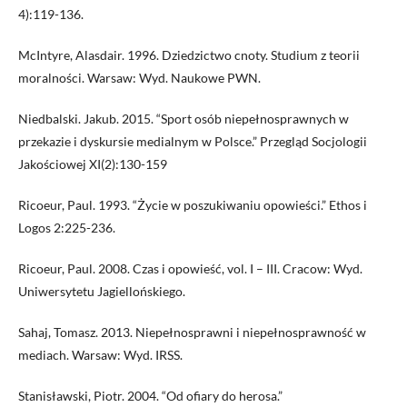
4):119-136.
McIntyre, Alasdair. 1996. Dziedzictwo cnoty. Studium z teorii
moralności. Warsaw: Wyd. Naukowe PWN.
Niedbalski. Jakub. 2015. “Sport osób niepełnosprawnych w
przekazie i dyskursie medialnym w Polsce.” Przegląd Socjologii
Jakościowej XI(2):130-159
Ricoeur, Paul. 1993. “Życie w poszukiwaniu opowieści.” Ethos i
Logos 2:225-236.
Ricoeur, Paul. 2008. Czas i opowieść, vol. I – III. Cracow: Wyd.
Uniwersytetu Jagiellońskiego.
Sahaj, Tomasz. 2013. Niepełnosprawni i niepełnosprawność w
mediach. Warsaw: Wyd. IRSS.
Stanisławski, Piotr. 2004. “Od ofiary do herosa.”