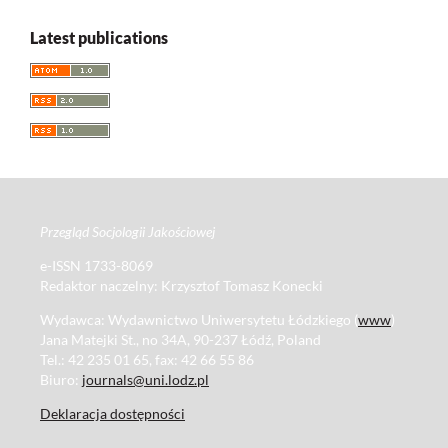
Latest publications
Przegląd Socjologii Jakościowej
e-ISSN 1733-8069
Redaktor naczelny: Krzysztof Tomasz Konecki
Wydawca: Wydawnictwo Uniwersytetu Łódzkiego (
www
)
Jana Matejki St., no 34A, 90-237 Łódź, Poland
Tel.: 42 235 01 65, fax: 42 66 55 86
Biuro:
journals@uni.lodz.pl
Deklaracja dostępności