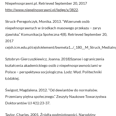
Niepełnosprawni.pl. Retrieved September 20, 2017
http://www.niepelnosprawni.pl/ledge/x/3822
.
Struck-Peregończyk, Monika. 2013. “Wizerunek osób
niepełnosprawnych w środkach masowego przekazu – zarys
zjawiska.” Komunikacja Społeczna 4(8). Retrieved September 20,
2017
cejsh.icm.edu.pl/cejsh/element/bwmeta1.../_180__M_Struck_Medialny
Sztobryn-Giercuszkiewicz, Joanna. 2018)Szanse i ograniczenia
kształcenia akademickiego osób z niepełnosprawnościami w
Polsce – perspektywa socjologiczna. Lodz: Wyd. Politechniki
Łódzkiej.
Świgost, Magdalena. 2012. “Od dewiantów do normalsów.
Przemiany piętna społecznego.” Zeszyty Naukowe Towarzystwa
Doktorantów UJ 4(1):23-37.
Taylor, Charles. 2001. Źródła podmiotowości. Narodziny