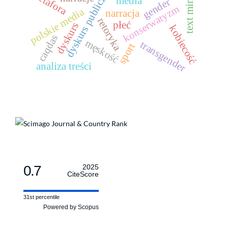
text mining
dyskurs publiczny
metafora
media
gender
konserwatyzm
polskie media
narracja
retoryka
płeć
dyskurs
kobiecość
caqdas
męskość
transgender
sport
analiza treści
0.7
2025
CiteScore
31st percentile
Powered by Scopus