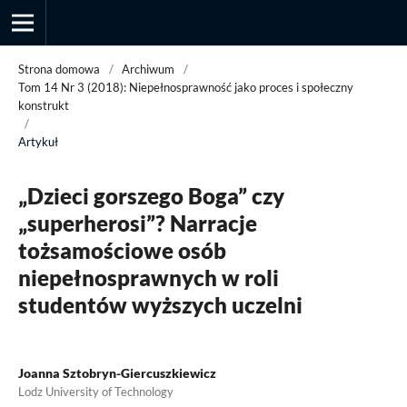
Strona domowa
/
Archiwum
/
Tom 14 Nr 3 (2018): Niepełnosprawność jako proces i społeczny
konstrukt
/
Przegląd Socjologii Jakościowej
Artykuł
„Dzieci gorszego Boga” czy
„superherosi”? Narracje
tożsamościowe osób
niepełnosprawnych w roli
studentów wyższych uczelni
Joanna Sztobryn-Giercuszkiewicz
Lodz University of Technology