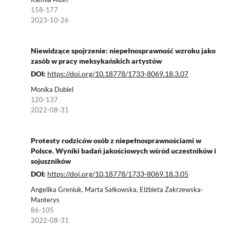
158-177
2023-10-26
Niewidzące spojrzenie: niepełnosprawność wzroku jako
zasób w pracy meksykańskich artystów
DOI:
https://doi.org/10.18778/1733-8069.18.3.07
Monika Dubiel
120-137
2022-08-31
Protesty rodziców osób z niepełnosprawnościami w
Polsce. Wyniki badań jakościowych wśród uczestników i
sojuszników
DOI:
https://doi.org/10.18778/1733-8069.18.3.05
Angelika Greniuk, Marta Sałkowska, Elżbieta Zakrzewska-
Manterys
86-105
2022-08-31