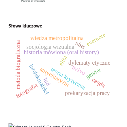
Słowa kluczowe
evernote
wiedza metropolitalna
uber
metoda biograficzna
socjologia wizualna
historia mówiona (oral history)
elita
dylematy etyczne
intelektualiści
nvivo
teoria krytyczna
antyelitaryzm
gender
caqda
lud
fotografia
prekaryzacja pracy