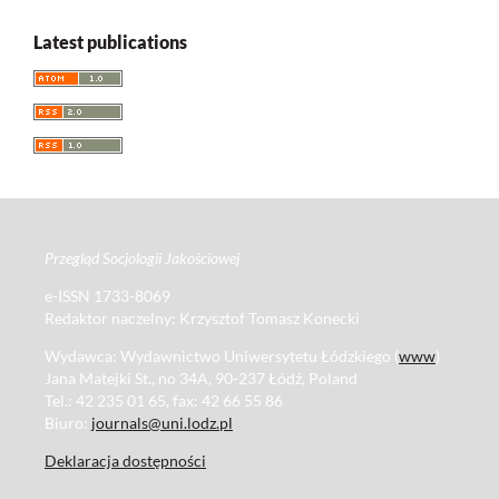
Latest publications
Przegląd Socjologii Jakościowej
e-ISSN 1733-8069
Redaktor naczelny: Krzysztof Tomasz Konecki
Wydawca: Wydawnictwo Uniwersytetu Łódzkiego (
www
)
Jana Matejki St., no 34A, 90-237 Łódź, Poland
Tel.: 42 235 01 65, fax: 42 66 55 86
Biuro:
journals@uni.lodz.pl
Deklaracja dostępności