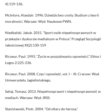
4):119-136.
McIntyre, Alasdair. 1996. Dziedzictwo cnoty. Studium z teorii
moralności. Warsaw: Wyd. Naukowe PWN.
Niedbalski. Jakub. 2015. “Sport osób niepełnosprawnych w
przekazie i dyskursie medialnym w Polsce.” Przegląd Socjologii
Jakościowej XI(2):130-159
Ricoeur, Paul. 1993. “Życie w poszukiwaniu opowieści.” Ethos i
Logos 2:225-236.
Ricoeur, Paul. 2008. Czas i opowieść, vol. I – III. Cracow: Wyd.
Uniwersytetu Jagiellońskiego.
Sahaj, Tomasz. 2013. Niepełnosprawni i niepełnosprawność w
mediach. Warsaw: Wyd. IRSS.
Stanisławski, Piotr. 2004. “Od ofiary do herosa.”