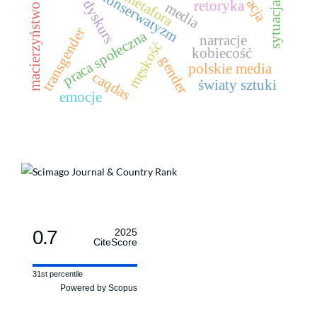
narracja
konserwatyzm
metafora
dyskurs
retoryka
media
macierzyństwo
transgender
praca społeczna
narracje
męskość
kobiecość
gender
polskie media
caqdas
światy sztuki
emocje
0.7
2025
CiteScore
31st percentile
Powered by Scopus