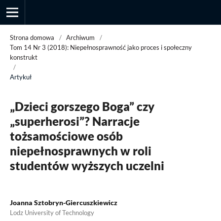
Strona domowa
/
Archiwum
/
Tom 14 Nr 3 (2018): Niepełnosprawność jako proces i społeczny
konstrukt
/
Przegląd Socjologii Jakościowej
Artykuł
„Dzieci gorszego Boga” czy
„superherosi”? Narracje
tożsamościowe osób
niepełnosprawnych w roli
studentów wyższych uczelni
Joanna Sztobryn-Giercuszkiewicz
Lodz University of Technology