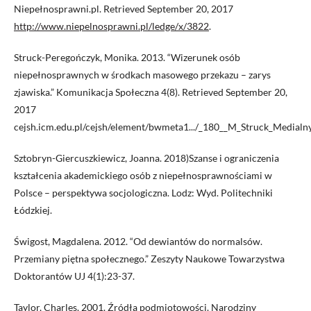
Niepełnosprawni.pl. Retrieved September 20, 2017
http://www.niepelnosprawni.pl/ledge/x/3822
.
Struck-Peregończyk, Monika. 2013. “Wizerunek osób
niepełnosprawnych w środkach masowego przekazu – zarys
zjawiska.” Komunikacja Społeczna 4(8). Retrieved September 20,
2017
cejsh.icm.edu.pl/cejsh/element/bwmeta1.../_180__M_Struck_Medialny
Sztobryn-Giercuszkiewicz, Joanna. 2018)Szanse i ograniczenia
kształcenia akademickiego osób z niepełnosprawnościami w
Polsce – perspektywa socjologiczna. Lodz: Wyd. Politechniki
Łódzkiej.
Świgost, Magdalena. 2012. “Od dewiantów do normalsów.
Przemiany piętna społecznego.” Zeszyty Naukowe Towarzystwa
Doktorantów UJ 4(1):23-37.
Taylor, Charles. 2001. Źródła podmiotowości. Narodziny