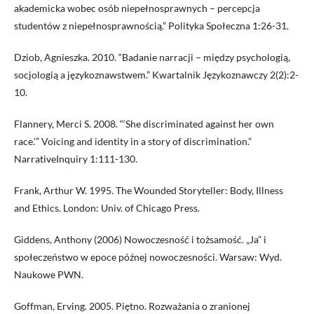
akademicka wobec osób niepełnosprawnych – percepcja
studentów z niepełnosprawnością.” Polityka Społeczna 1:26-31.
Dziob, Agnieszka. 2010. “Badanie narracji – między psychologią,
socjologią a językoznawstwem.” Kwartalnik Językoznawczy 2(2):2-
10.
Flannery, Merci S. 2008. “‘She discriminated against her own
race.’” Voicing and identity in a story of discrimination.”
NarrativeInquiry 1:111-130.
Frank, Arthur W. 1995. The Wounded Storyteller: Body, Illness
and Ethics. London: Univ. of Chicago Press.
Giddens, Anthony (2006) Nowoczesność i tożsamość. „Ja” i
społeczeństwo w epoce późnej nowoczesności. Warsaw: Wyd.
Naukowe PWN.
Goffman, Erving. 2005. Piętno. Rozważania o zranionej