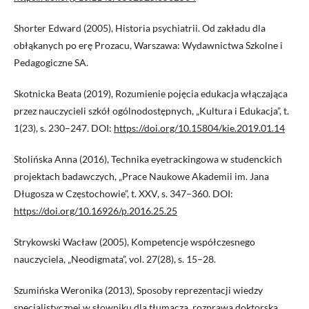
Shorter Edward (2005), Historia psychiatrii. Od zakładu dla
obłąkanych po erę Prozacu, Warszawa: Wydawnictwa Szkolne i
Pedagogiczne SA.
Skotnicka Beata (2019), Rozumienie pojęcia edukacja włączająca
przez nauczycieli szkół ogólnodostępnych, „Kultura i Edukacja”, t.
1(23), s. 230–247. DOI:
https://doi.org/10.15804/kie.2019.01.14
Stolińska Anna (2016), Technika eyetrackingowa w studenckich
projektach badawczych, „Prace Naukowe Akademii im. Jana
Długosza w Częstochowie”, t. XXV, s. 347–360. DOI:
https://doi.org/10.16926/p.2016.25.25
Strykowski Wacław (2005), Kompetencje współczesnego
nauczyciela, „Neodigmata”, vol. 27(28), s. 15–28.
Szumińska Weronika (2013), Sposoby reprezentacji wiedzy
specjalistycznej w słowniku dla tłumacza, rozprawa doktorska,