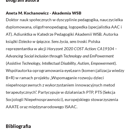
Aneta M. Kochanowicz - Akademia WSB
Doktor nauk społecznych w dyscyplinie pedagogika, nauczycielka
dyplomowana, oligofrenopedagog, logopedka (specjalistka AAC i
AT). Adiunktka w Katedrze Pedagogiki Akademii WSB. Autorka
książki
Dziecko w śpiączce. Sens życia, sens troski
. Polska
reprezentantka w akcji
Horyzont 2020 COST Action: CA19104 –
Advancing Social inclusion through Technology and EmPowerment
(
Assistive Technology, Intellectual Disability, Autism, Empowerment
).
Współautorka oprogramowania eyeLearn (komercjalizacja wiedzy
B+R) w ramach projektu „Wspomaganie rozwoju dzieci
niepełnosprawnych z wykorzystaniem innowacyjnych metod
terapeutycznych”. Partycypuje w działaniach PTP, PTS (Sekcja
Socjologii Niepełnosprawności), europejskiego stowarzyszenia
AAATE oraz międzynarodowego ISAAC.
Bibliografia