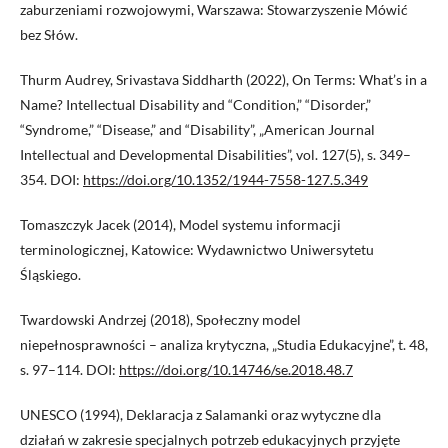
zaburzeniami rozwojowymi, Warszawa: Stowarzyszenie Mówić
bez Słów.
Thurm Audrey, Srivastava Siddharth (2022), On Terms: What’s in a
Name? Intellectual Disability and “Condition,” “Disorder,”
“Syndrome,” “Disease,” and “Disability”, „American Journal
Intellectual and Developmental Disabilities”, vol. 127(5), s. 349–
354. DOI:
https://doi.org/10.1352/1944-7558-127.5.349
Tomaszczyk Jacek (2014), Model systemu informacji
terminologicznej, Katowice: Wydawnictwo Uniwersytetu
Śląskiego.
Twardowski Andrzej (2018), Społeczny model
niepełnosprawności – analiza krytyczna, „Studia Edukacyjne”, t. 48,
s. 97–114. DOI:
https://doi.org/10.14746/se.2018.48.7
UNESCO (1994), Deklaracja z Salamanki oraz wytyczne dla
działań w zakresie specjalnych potrzeb edukacyjnych przyjęte