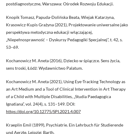
postdiagnostyczne, Warszawa: Ośrodek Rozwoju Edukacji.
Knopik Tomasz, Papuda-Dolińska Beata, Wiejak Katarzyna,
Krasowicz-Kupis Grażyna (2021), Projektowanie uniwersalne jako
perspektywa metodyczna edukacji włączającej,
„Niepełnosprawność – Dyskursy Pedagogiki Specjalnej”, t. 42, s.
53–69.
Kochanowicz M. Aneta (2016), Dziecko w śpiączce. Sens życia,
sens troski, Łódź: Wydawnictwo Palatum.
Kochanowicz M. Aneta (2021), Using Eye-Tracking Technology as
an Art Medium and a Tool of Clinical Intervention in Art Therapy
of a Child with Multiple Disabilities, „Studia Paedagogica
Ignatiana”, vol. 24(4), s. 131–149. DOI:
https://doi.org/10.12775/SPI.2021.4.007
Kraeplin Emil (1899), Psychiatrie. Ein Lehrbuch für Studierende
und Aerzte, Leipzig: Barth.