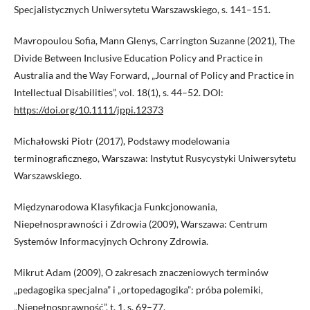
Specjalistycznych Uniwersytetu Warszawskiego, s. 141–151.
Mavropoulou Sofia, Mann Glenys, Carrington Suzanne (2021), The
Divide Between Inclusive Education Policy and Practice in
Australia and the Way Forward, „Journal of Policy and Practice in
Intellectual Disabilities”, vol. 18(1), s. 44–52. DOI:
https://doi.org/10.1111/jppi.12373
Michałowski Piotr (2017), Podstawy modelowania
terminograficznego, Warszawa: Instytut Rusycystyki Uniwersytetu
Warszawskiego.
Międzynarodowa Klasyfikacja Funkcjonowania,
Niepełnosprawności i Zdrowia (2009), Warszawa: Centrum
Systemów Informacyjnych Ochrony Zdrowia.
Mikrut Adam (2009), O zakresach znaczeniowych terminów
„pedagogika specjalna” i „ortopedagogika”: próba polemiki,
„Niepełnosprawność”, t. 1, s. 69–77.