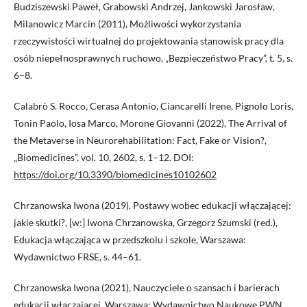
Budziszewski Paweł, Grabowski Andrzej, Jankowski Jarosław,
Milanowicz Marcin (2011), Możliwości wykorzystania
rzeczywistości wirtualnej do projektowania stanowisk pracy dla
osób niepełnosprawnych ruchowo, „Bezpieczeństwo Pracy”, t. 5, s.
6–8.
Calabrò S. Rocco, Cerasa Antonio, Ciancarelli Irene, Pignolo Loris,
Tonin Paolo, Iosa Marco, Morone Giovanni (2022), The Arrival of
the Metaverse in Neurorehabilitation: Fact, Fake or Vision?,
„Biomedicines”, vol. 10, 2602, s. 1–12. DOI:
https://doi.org/10.3390/biomedicines10102602
Chrzanowska Iwona (2019), Postawy wobec edukacji włączającej:
jakie skutki?, [w:] Iwona Chrzanowska, Grzegorz Szumski (red.),
Edukacja włączająca w przedszkolu i szkole, Warszawa:
Wydawnictwo FRSE, s. 44–61.
Chrzanowska Iwona (2021), Nauczyciele o szansach i barierach
edukacji włączającej, Warszawa: Wydawnictwo Naukowe PWN.