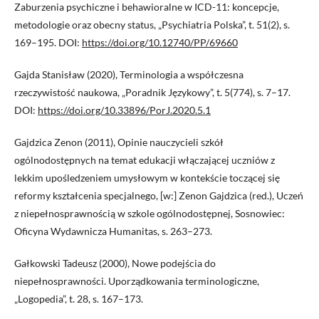
Zaburzenia psychiczne i behawioralne w ICD-11: koncepcje,
metodologie oraz obecny status, „Psychiatria Polska”, t. 51(2), s.
169–195. DOI:
https://doi.org/10.12740/PP/69660
Gajda Stanisław (2020), Terminologia a współczesna
rzeczywistość naukowa, „Poradnik Językowy”, t. 5(774), s. 7–17.
DOI:
https://doi.org/10.33896/PorJ.2020.5.1
Gajdzica Zenon (2011), Opinie nauczycieli szkół
ogólnodostępnych na temat edukacji włączającej uczniów z
lekkim upośledzeniem umysłowym w kontekście toczącej się
reformy kształcenia specjalnego, [w:] Zenon Gajdzica (red.), Uczeń
z niepełnosprawnością w szkole ogólnodostępnej, Sosnowiec:
Oficyna Wydawnicza Humanitas, s. 263–273.
Gałkowski Tadeusz (2000), Nowe podejścia do
niepełnosprawności. Uporządkowania terminologiczne,
„Logopedia”, t. 28, s. 167–173.