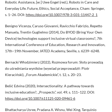
Robotic Assistance, [w:] Uwe Engel (red.), Robots in Care and
Everyday Life. Future, Ethics, Social Acceptance, Cham: Springer,
s. 1–26. DOI:
https://doi.org/10.1007/978-3-031-11447-2_1
Benigno Vicenza, Caruso Giovanni, Ravicchio Fabrizio, Repetto
Manuela, Trentin Guglielmo (2014), Do BYOD (Bring Your Own
Device) technologies support inclusive virtual classrooms?, 7th
International Conference of Education, Research and Innovation,
17th–19th November, IATED Academy, Seville, s. 6239–6248.
Bernacki Włodzimierz (2022), Rozmowa forum: Sloty prowadzą
do uśredniania wyników (wywiad przeprowadził: Piotr
Kieraciński), „Forum Akademickie”, t. 12, s. 20–23.
Bešić Edvina (2020), Intersectionality: A pathway towards
inclusive education?, „Prospects”, vol. 49, s. 111–122. DOI:
https://doi.org/10.1007/s11125-020-09461-6
Bhattacharya Usree, Pradana A. Wisnu, Wei Xing, Tarquinio