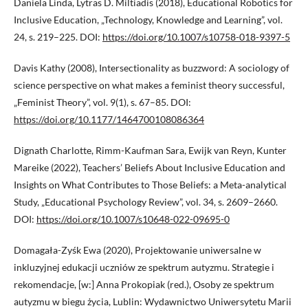
Daniela Linda, Lytras D. Miltiadis (2018), Educational Robotics for
Inclusive Education, „Technology, Knowledge and Learning”, vol.
24, s. 219–225. DOI:
https://doi.org/10.1007/s10758-018-9397-5
Davis Kathy (2008), Intersectionality as buzzword: A sociology of
science perspective on what makes a feminist theory successful,
„Feminist Theory”, vol. 9(1), s. 67–85. DOI:
https://doi.org/10.1177/1464700108086364
Dignath Charlotte, Rimm-Kaufman Sara, Ewijk van Reyn, Kunter
Mareike (2022), Teachers’ Beliefs About Inclusive Education and
Insights on What Contributes to Those Beliefs: a Meta-analytical
Study, „Educational Psychology Review”, vol. 34, s. 2609–2660.
DOI:
https://doi.org/10.1007/s10648-022-09695-0
Domagała-Zyśk Ewa (2020), Projektowanie uniwersalne w
inkluzyjnej edukacji uczniów ze spektrum autyzmu. Strategie i
rekomendacje, [w:] Anna Prokopiak (red.), Osoby ze spektrum
autyzmu w biegu życia, Lublin: Wydawnictwo Uniwersytetu Marii