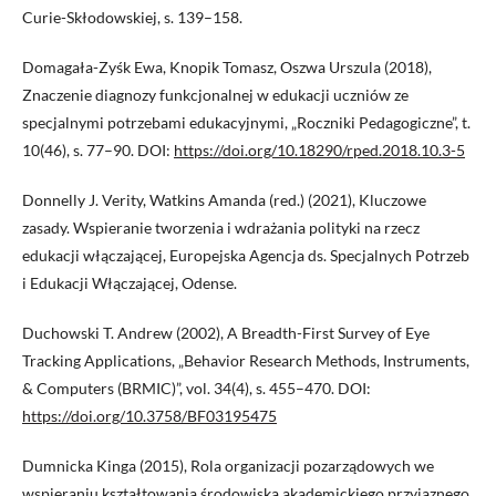
Curie-Skłodowskiej, s. 139–158.
Domagała-Zyśk Ewa, Knopik Tomasz, Oszwa Urszula (2018),
Znaczenie diagnozy funkcjonalnej w edukacji uczniów ze
specjalnymi potrzebami edukacyjnymi, „Roczniki Pedagogiczne”, t.
10(46), s. 77–90. DOI:
https://doi.org/10.18290/rped.2018.10.3-5
Donnelly J. Verity, Watkins Amanda (red.) (2021), Kluczowe
zasady. Wspieranie tworzenia i wdrażania polityki na rzecz
edukacji włączającej, Europejska Agencja ds. Specjalnych Potrzeb
i Edukacji Włączającej, Odense.
Duchowski T. Andrew (2002), A Breadth-First Survey of Eye
Tracking Applications, „Behavior Research Methods, Instruments,
& Computers (BRMIC)”, vol. 34(4), s. 455–470. DOI:
https://doi.org/10.3758/BF03195475
Dumnicka Kinga (2015), Rola organizacji pozarządowych we
wspieraniu kształtowania środowiska akademickiego przyjaznego