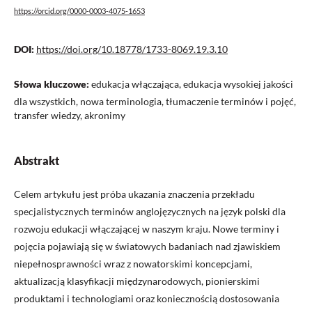
https://orcid.org/0000-0003-4075-1653
DOI:
https://doi.org/10.18778/1733-8069.19.3.10
Słowa kluczowe:
edukacja włączająca, edukacja wysokiej jakości
dla wszystkich, nowa terminologia, tłumaczenie terminów i pojęć,
transfer wiedzy, akronimy
Abstrakt
Celem artykułu jest próba ukazania znaczenia przekładu
specjalistycznych terminów anglojęzycznych na język polski dla
rozwoju edukacji włączającej w naszym kraju. Nowe terminy i
pojęcia pojawiają się w światowych badaniach nad zjawiskiem
niepełnosprawności wraz z nowatorskimi koncepcjami,
aktualizacją klasyfikacji międzynarodowych, pionierskimi
produktami i technologiami oraz koniecznością dostosowania