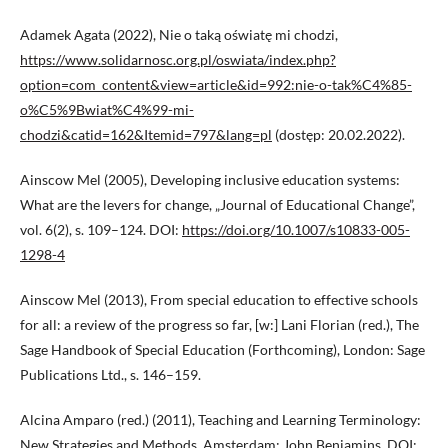
Adamek Agata (2022), Nie o taką oświatę mi chodzi,
https://www.solidarnosc.org.pl/oswiata/index.php?
option=com_content&view=article&id=992:nie-o-tak%C4%85-
o%C5%9Bwiat%C4%99-mi-
chodzi&catid=162&Itemid=797&lang=pl
(dostęp: 20.02.2022).
Ainscow Mel (2005), Developing inclusive education systems:
What are the levers for change, „Journal of Educational Change”,
vol. 6(2), s. 109–124. DOI:
https://doi.org/10.1007/s10833-005-
1298-4
Ainscow Mel (2013), From special education to effective schools
for all: a review of the progress so far, [w:] Lani Florian (red.), The
Sage Handbook of Special Education (Forthcoming), London: Sage
Publications Ltd., s. 146–159.
Alcina Amparo (red.) (2011), Teaching and Learning Terminology:
New Strategies and Methods, Amsterdam: John Benjamins. DOI: