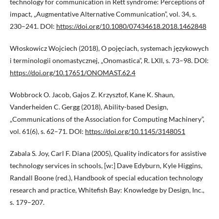
technology for communication in Rett syndrome: Perceptions of
impact, „Augmentative Alternative Communication”, vol. 34, s.
230–241. DOI:
https://doi.org/10.1080/07434618.2018.1462848
Włoskowicz Wojciech (2018), O pojęciach, systemach językowych
i terminologii onomastycznej, „Onomastica”, R. LXII, s. 73–98. DOI:
https://doi.org/10.17651/ONOMAST.62.4
Wobbrock O. Jacob, Gajos Z. Krzysztof, Kane K. Shaun,
Vanderheiden C. Gergg (2018), Ability-based Design,
„Communications of the Association for Computing Machinery”,
vol. 61(6), s. 62–71. DOI:
https://doi.org/10.1145/3148051
Zabala S. Joy, Carl F. Diana (2005), Quality indicators for assistive
technology services in schools, [w:] Dave Edyburn, Kyle Higgins,
Randall Boone (red.), Handbook of special education technology
research and practice, Whitefish Bay: Knowledge by Design, Inc.,
s. 179–207.