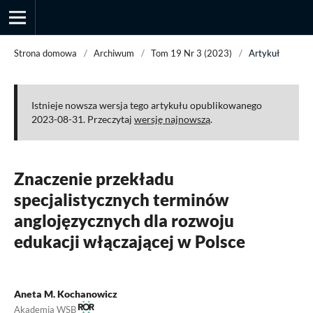
Strona domowa
/
Archiwum
/
Tom 19 Nr 3 (2023)
/
Artykuł
Przegląd Socjologii Jakościowej
Istnieje nowsza wersja tego artykułu opublikowanego
2023-08-31. Przeczytaj
wersję najnowszą
.
Znaczenie przekładu
specjalistycznych terminów
anglojęzycznych dla rozwoju
edukacji włączającej w Polsce
Aneta M. Kochanowicz
Akademia WSB