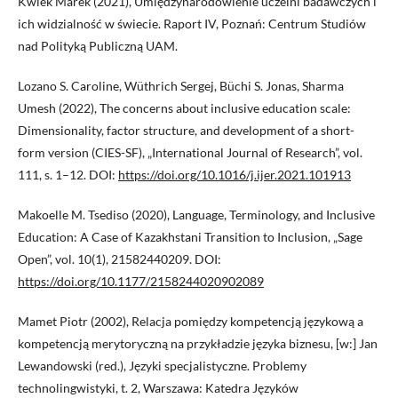
Kwiek Marek (2021), Umiędzynarodowienie uczelni badawczych i
ich widzialność w świecie. Raport IV, Poznań: Centrum Studiów
nad Polityką Publiczną UAM.
Lozano S. Caroline, Wüthrich Sergej, Büchi S. Jonas, Sharma
Umesh (2022), The concerns about inclusive education scale:
Dimensionality, factor structure, and development of a short-
form version (CIES-SF), „International Journal of Research”, vol.
111, s. 1–12. DOI:
https://doi.org/10.1016/j.ijer.2021.101913
Makoelle M. Tsediso (2020), Language, Terminology, and Inclusive
Education: A Case of Kazakhstani Transition to Inclusion, „Sage
Open”, vol. 10(1), 21582440209. DOI:
https://doi.org/10.1177/2158244020902089
Mamet Piotr (2002), Relacja pomiędzy kompetencją językową a
kompetencją merytoryczną na przykładzie języka biznesu, [w:] Jan
Lewandowski (red.), Języki specjalistyczne. Problemy
technolingwistyki, t. 2, Warszawa: Katedra Języków