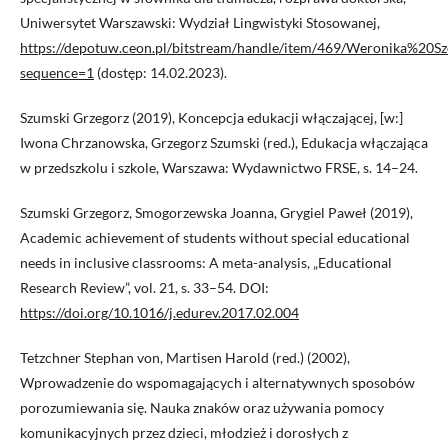
Uniwersytet Warszawski: Wydział Lingwistyki Stosowanej,
https://depotuw.ceon.pl/bitstream/handle/item/469/Weronika
sequence=1
(dostęp: 14.02.2023).
Szumski Grzegorz (2019), Koncepcja edukacji włączającej, [w:]
Iwona Chrzanowska, Grzegorz Szumski (red.), Edukacja włączająca
w przedszkolu i szkole, Warszawa: Wydawnictwo FRSE, s. 14–24.
Szumski Grzegorz, Smogorzewska Joanna, Grygiel Paweł (2019),
Academic achievement of students without special educational
needs in inclusive classrooms: A meta-analysis, „Educational
Research Review”, vol. 21, s. 33–54. DOI:
https://doi.org/10.1016/j.edurev.2017.02.004
Tetzchner Stephan von, Martisen Harold (red.) (2002),
Wprowadzenie do wspomagających i alternatywnych sposobów
porozumiewania się. Nauka znaków oraz używania pomocy
komunikacyjnych przez dzieci, młodzież i dorosłych z