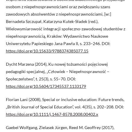
osobom z niepełnosprawnościami oraz zwiększaniu szans
zawodowych absolwentów z niepełnosprawnościami, [w:]
Bernadeta Szczupał, Katarzyna Kutek-Sładek (red.),
Wielowymiarowość integracji społeczno-zawodowej studentów z
niepełnosprawnością, Kraków: Wydawnictwo Naukowe
Uniwersytetu Papieskiego Jana Pawła II, s. 233–246. DOI:
https://doi.org/10.15633/9788374385077.15
Dycht Marzena (2014), Ku nowej tożsamości pojęciowej
pedagogiki specjalnej, „Człowiek – Niepełnosprawność –
Społeczeństwo”, t. 25(3), s. 55–70. DOI:
https://doi.org/10.5604/17345537.1133179
Florian Lani (2008), Special or inclusive education: Future trends,
„British Journal of Special Education”, vol. 4(35), s. 202–208. DOI:
https://doi.org/10.1111/j.1467-8578.2008.00402.x
Gaebel Wolfgang, Zielasek Jürgen, Reed M. Geoffrey (2017),