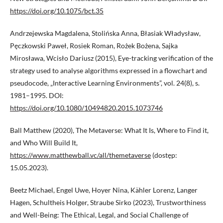
https://doi.org/10.1075/bct.35
Andrzejewska Magdalena, Stolińska Anna, Błasiak Władysław,
Pęczkowski Paweł, Rosiek Roman, Rożek Bożena, Sajka
Mirosława, Wcisło Dariusz (2015), Eye-tracking verification of the
strategy used to analyse algorithms expressed in a flowchart and
pseudocode, „Interactive Learning Environments”, vol. 24(8), s.
1981–1995. DOI:
https://doi.org/10.1080/10494820.2015.1073746
Ball Matthew (2020), The Metaverse: What It Is, Where to Find it,
and Who Will Build It,
https://www.matthewball.vc/all/themetaverse
(dostęp:
15.05.2023).
Beetz Michael, Engel Uwe, Hoyer Nina, Kähler Lorenz, Langer
Hagen, Schultheis Holger, Straube Sirko (2023), Trustworthiness
and Well-Being: The Ethical, Legal, and Social Challenge of