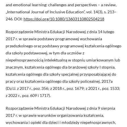
and emotional learning: challenges and perspectives – a review,
„International Journal of Inclusive Education”, vol. 14(3), s. 213–
246. DOI:
https://doi.org/10.1080/13603110802504218
Rozporządzenie Ministra Edukacji Narodowej z dnia 14 lutego
2017 r. w sprawie podstawy programowej wychowania
przedszkolnego oraz podstawy programowej kształcenia ogólnego
dla szkoły podstawowej, w tym dla uczniów z
niepełnosprawnością intelektualną w stopniu umiarkowanym lub
znacznym, kształcenia ogólnego dla branżowej szkoły I stopnia,
kształcenia ogólnego dla szkoły specjalnej przysposabiającej do
pracy oraz kształcenia ogólnego dla szkoły policealnej, 2017a
(Dz.U. z 2017 r., poz. 356; z 2018 r., poz. 1679; z 2021 r., poz. 1533;
z 2022 r., poz. 609 i 1717).
Rozporządzenie Ministra Edukacji Narodowej z dnia 9 sierpnia
2017 r. w sprawie warunków organizowania kształcenia,
wychowania i opieki dla dzieci i młodzieży niepełnosprawnych,