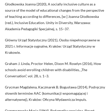
Głodkowska Joanna (2020), A socially inclusive culture as a
source of the model of educational changes from the perspective
of teaching according to differences, [w:] Joanna Głodkowska
(red.), Inclusive Education. Unity in Diversity, Warszawa:
Akademia Pedagogiki Specjalnej, s. 15–37.
Główny Urząd Statystyczny (2021), Osoby niepełnosprawne w
2021 r. Informacje sygnalne, Kraków: Urząd Statystyczny w
Krakowie.
Graham J. Linda, Proctor Helen, Dixon M. Roselyn (2016), How
schools avoid enrolling children with disabilities, „The
Conversation”, vol. 28, s. 1–3.
Grycman Magdalena, Kaczmarek B. Bogusława (2014), Podręczny
słownik terminów AAC (komunikacji wspomagającej i
alternatywnej), Kraków: Oficyna Wydawnicza Impuls.
Grzegorzewska Maria (1964), Pedagogika specjalna. Skrypt