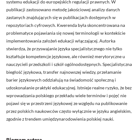
systemu edukacji do europejskich regulacji prawnych. W
publikacji zastosowano metodę jakościowej analizy danych
zastanych znajdujących się w publikacjach dostępnych w
repozytoriach cyfrowych. Kwerenda była skoncentrowana na
problematyce pojawiania się nowej terminologii w kontekście
implementowania założeń edukacji włączającej. Autorka
stwierdza, że przyswajanie języka specjalistycznego nie tylko
kształtuje kompetencje językowe, ale również merytoryczne u
nauczycieli przedszkoli i szkół ogólnodostępnych. Specjalistyczna
biegłość językowa, transfer najnowszej wiedzy, przełamanie
barier językowych oddziałują na świadomość społeczną i
udoskonalanie praktyki edukacyjnej. Istnieje realne ryzyko, że bez
wprowadzania polskiego przekładu wiele terminów i pojęć nie
pojawi się w przestrzeni językowej ze względu na publikowanie
przez polskich naukowców często wyłącznie w języku angielskim,
zgodnie z trendem umiędzynarodowienia polskiej nauki.
Biogram autora