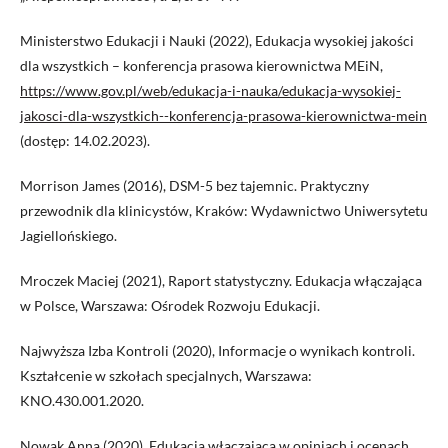
Ministerstwo Edukacji i Nauki (2022), Edukacja wysokiej jakości
dla wszystkich – konferencja prasowa kierownictwa MEiN,
https://www.gov.pl/web/edukacja-i-nauka/edukacja-wysokiej-
jakosci-dla-wszystkich--konferencja-prasowa-kierownictwa-mein
(dostęp: 14.02.2023).
Morrison James (2016), DSM-5 bez tajemnic. Praktyczny
przewodnik dla klinicystów, Kraków: Wydawnictwo Uniwersytetu
Jagiellońskiego.
Mroczek Maciej (2021), Raport statystyczny. Edukacja włączająca
w Polsce, Warszawa: Ośrodek Rozwoju Edukacji.
Najwyższa Izba Kontroli (2020), Informacje o wynikach kontroli.
Kształcenie w szkołach specjalnych, Warszawa:
KNO.430.001.2020.
Nowak Anna (2020), Edukacja włączająca w opiniach i ocenach