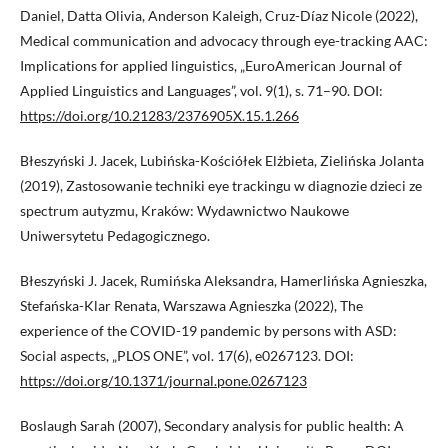
Daniel, Datta Olivia, Anderson Kaleigh, Cruz-Díaz Nicole (2022),
Medical communication and advocacy through eye-tracking AAC:
Implications for applied linguistics, „EuroAmerican Journal of
Applied Linguistics and Languages”, vol. 9(1), s. 71–90. DOI:
https://doi.org/10.21283/2376905X.15.1.266
Błeszyński J. Jacek, Lubińska-Kościółek Elżbieta, Zielińska Jolanta
(2019), Zastosowanie techniki eye trackingu w diagnozie dzieci ze
spectrum autyzmu, Kraków: Wydawnictwo Naukowe
Uniwersytetu Pedagogicznego.
Błeszyński J. Jacek, Rumińska Aleksandra, Hamerlińska Agnieszka,
Stefańska-Klar Renata, Warszawa Agnieszka (2022), The
experience of the COVID-19 pandemic by persons with ASD:
Social aspects, „PLOS ONE”, vol. 17(6), e0267123. DOI:
https://doi.org/10.1371/journal.pone.0267123
Boslaugh Sarah (2007), Secondary analysis for public health: A