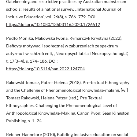
Gatekeeping and restrictive practices by Australian mainstream
schools: results of a national survey, „International Journal of
Inclusive Education”, vol. 26(8), s. 766–779. DOI:
https://doi.org/10.1080/13603116.2020.1726512
Pudło Monika, Makowska Iwona, Rymarczyk Krystyna (2022),
Deficyty motywacji społecznej w zaburzeniach ze spektrum
autyzmu i w schizofrenii, „Neuropsychiatria i Neuropsychologia”,
t. 17(3–4), s. 174–186. DOI:
https://doi.org/10.5114/nan.2022.124704
Rakowski Tomasz, Patzer Helena (2018), Pre-textual Ethnography
and the Challenge of Phenomenological Knowledge-making, [w:]
Tomasz Rakowski, Helena Patzer (red.), Pre-Textual
Ethnographies. Challenging the Phenomenological Level of
Anthropological Knowledge-Making, Canon Pyon: Sean Kingston
Publishing, s. 1–24.
Reicher Hannelore (2010), Building inclusive education on social