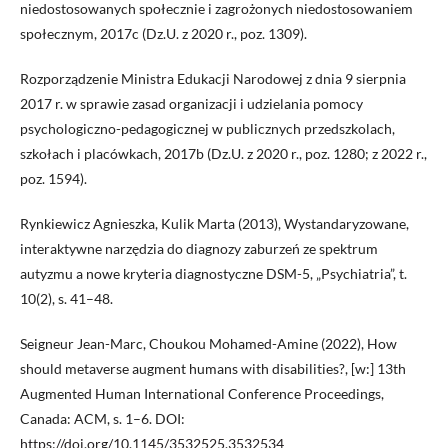
niedostosowanych społecznie i zagrożonych niedostosowaniem
społecznym, 2017c (Dz.U. z 2020 r., poz. 1309).
Rozporządzenie Ministra Edukacji Narodowej z dnia 9 sierpnia
2017 r. w sprawie zasad organizacji i udzielania pomocy
psychologiczno-pedagogicznej w publicznych przedszkolach,
szkołach i placówkach, 2017b (Dz.U. z 2020 r., poz. 1280; z 2022 r.,
poz. 1594).
Rynkiewicz Agnieszka, Kulik Marta (2013), Wystandaryzowane,
interaktywne narzędzia do diagnozy zaburzeń ze spektrum
autyzmu a nowe kryteria diagnostyczne DSM-5, „Psychiatria”, t.
10(2), s. 41–48.
Seigneur Jean-Marc, Choukou Mohamed-Amine (2022), How
should metaverse augment humans with disabilities?, [w:] 13th
Augmented Human International Conference Proceedings,
Canada: ACM, s. 1–6. DOI:
https://doi.org/10.1145/3532525.3532534