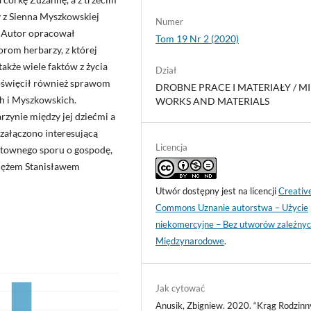
y z Sienna Myszkowskiej
Numer
. Autor opracował
Tom 19 Nr 2 (2020)
torom herbarzy, z której
akże wiele faktów z życia
Dział
oświęcił również sprawom
DROBNE PRACE I MATERIAŁY / M
h i Myszkowskich.
WORKS AND MATERIALS
arzynie między jej dziećmi a
załączono interesującą
Licencja
łtownego sporu o gospodę,
 mężem Stanisławem
Utwór dostępny jest na licencji
Creativ
Commons Uznanie autorstwa – Użycie
niekomercyjne – Bez utworów zależnyc
Międzynarodowe
.
Jak cytować
Anusik, Zbigniew. 2020. “Krąg Rodzinn