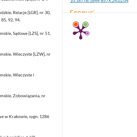
10.18778/1644-857X.24.02.04
kie, Relacje [LGR], nr 30,
, 85, 92, 94.
Anusik Z.
(2025-01-01)
Old Polish Wills as a Source for
skie, Sądowe [LZS], nr 51,
Biographical Research. A Case Stu
Przeglad Nauk Historycznych, 24(1)
55.
mskie, Wieczyste [LZW], nr
10.18778/1644-857X.24.01.02
mskie, Wieczyste i
Anusik Z.
(2022-01-01)
Family and property matters of
Mikołaj Spytek Ligęza (ca. 1563–
1637), the castellan of Sandomierz
mskie, Zobowiązania, nr
Contribution to the genealogy an
history of the Gorzyce line of the
Ligęza family, Półkozic coat of ar
we w Krakowie, sygn. 1286
Przeglad Nauk Historycznych, 21(1)
124.
10.18778/1644-857X.21.01.03