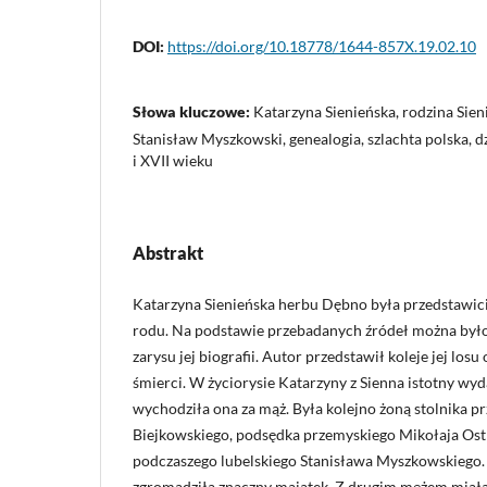
DOI:
https://doi.org/10.18778/1644-857X.19.02.10
Słowa kluczowe:
Katarzyna Sienieńska, rodzina Sien
Stanisław Myszkowski, genealogia, szlachta polska, d
i XVII wieku
Abstrakt
Katarzyna Sienieńska herbu Dębno była przedstawic
rodu. Na podstawie przebadanych źródeł można było 
zarysu jej biografii. Autor przedstawił koleje jej los
śmierci. W życiorysie Katarzyny z Sienna istotny wydaj
wychodziła ona za mąż. Była kolejno żoną stolnika p
Biejkowskiego, podsędka przemyskiego Mikołaja Ost
podczaszego lubelskiego Stanisława Myszkowskiego
zgromadziła znaczny majątek. Z drugim mężem miała 