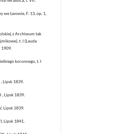
a heraldica, t. VII .
we Lwowie, F. 13, op. 1,
Anusik Z.
(2021-01-01)
Krystyna from Uhrusk Sienieńska
wife of the castellan of Lublin and
Polskiej z Archiwum tak
last will of June 2, 1639. Unknown
mikowe), t. I (Lauda
chart from the history and genea
of Uhrowiecki family, Suchekomn
w 1909.
coat of arms in 16th and 17th cent
Przeglad Nauk Historycznych, 20(2)
lkiego koronnego, t. I
169-208.
10.18778/1644-857X.20.02.07
 , Lipsk 1839.
I , Lipsk 1839.
V, Lipsk 1839.
I, Lipsk 1841.