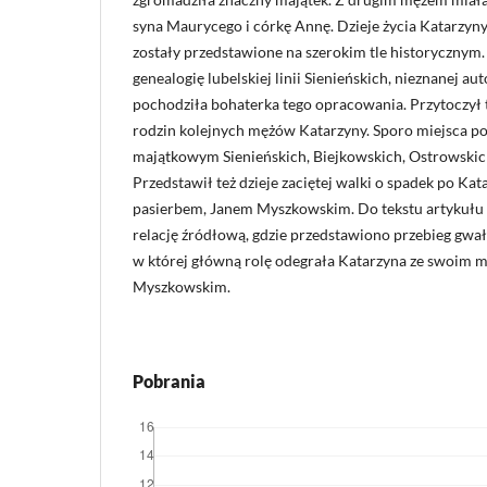
syna Maurycego i córkę Annę. Dzieje życia Katarzyn
zostały przedstawione na szerokim tle historycznym
genealogię lubelskiej linii Sienieńskich, nieznanej au
pochodziła bohaterka tego opracowania. Przytoczył t
rodzin kolejnych mężów Katarzyny. Sporo miejsca p
majątkowym Sienieńskich, Biejkowskich, Ostrowskic
Przedstawił też dzieje zaciętej walki o spadek po Kat
pasierbem, Janem Myszkowskim. Do tekstu artykułu 
relację źródłową, gdzie przedstawiono przebieg gwa
w której główną rolę odegrała Katarzyna ze swoim
Myszkowskim.
Pobrania