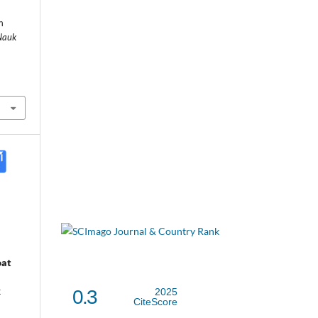
m
Nauk
oat
.
k
0.3
2025
CiteScore