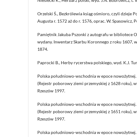
Niesiecki K., Herbarz polski, wyd. J.N. Bobrowicz, t. VI
Orzelski Ś., Bezkrólewia ksiąg ośmioro, czyli dzieje
Augusta r. 1572 aż do r. 1576, oprac. W. Spasowicz, 
Pamiętnik Jakuba Pszonki z autografu w bibliotece O
wydany. Inwentarz Skarbu Koronnego z roku 1607, w
1874.
Paprocki B., Herby rycerstwa polskiego, wyd. K.J. T
Polska południowo-wschodnia w epoce nowożytnej. Źró
(Rejestr poborowy ziemi przemyskiej z 1628 roku), wy
Rzeszów 1997.
Polska południowo-wschodnia w epoce nowożytnej. Źró
(Rejestr poborowy ziemi przemyskiej z 1651 roku), wy
Rzeszów 1997.
Polska południowo-wschodnia w epoce nowożytnej. Źród