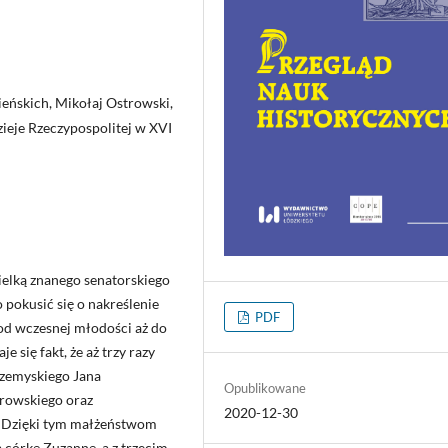
ieńskich, Mikołaj Ostrowski,
zieje Rzeczypospolitej w XVI
ielką znanego senatorskiego
pokusić się o nakreślenie
PDF
u od wczesnej młodości aż do
e się fakt, że aż trzy razy
rzemyskiego Jana
Opublikowane
rowskiego oraz
2020-12-30
. Dzięki tym małżeństwom
córkę Zuzannę, a z trzecim