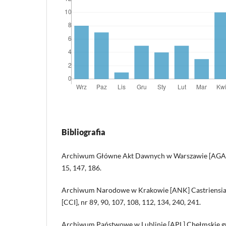
Bibliografia
Archiwum Główne Akt Dawnych w Warszawie [AGA
15, 147, 186.
Archiwum Narodowe w Krakowie [ANK] Castriensia C
[CCI], nr 89, 90, 107, 108, 112, 134, 240, 241.
Archiwum Państwowe w Lublinie [APL] Chełmskie grod