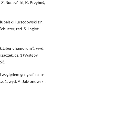
 Z. Budzyński, K. Przyboś,
belski i urzędowski z r.
chuster, red. S . Inglot,
(„Liber chamorum”), wyd.
rzaczek, cz. 1 (Wstępy
63.
pod względem geograficzno-
cz. 1, wyd. A. Jabłonowski,