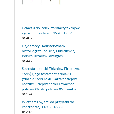
,
 her
Ucieczki do Polski żołnierzy z krajów
sąsiednich w latach 1920–1939
logy
487
aty
ury.
Hajdamacy i koliszczyzna w
,
historiografii polskiej i ukraińskiej.
Polsko-ukraiński dwugłos
447
Starosta lubelski Zbigniew Firlej (zm.
1649) i jego testament z dnia 31
grudnia 1648 roku. Karta z dziejów
rodziny Firlejów herbu Lewart od
połowy XVI do połowy XVII wieku
374
Wietnam i Syjam: od przyjaźni do
konfrontacji (1802–1835)
313