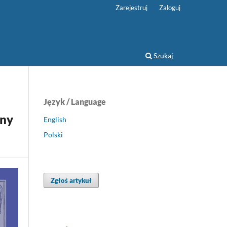
Zarejestruj
Zaloguj
Szukaj
Język / Language
yny
English
Polski
Zgłoś artykuł