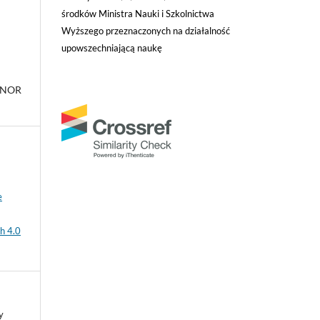
środków Ministra Nauki i Szkolnictwa
Wyższego przeznaczonych na działalność
upowszechniającą naukę
INOR
e
h 4.0
y