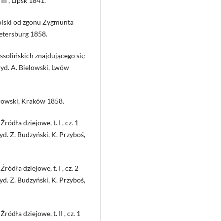
II , Lipsk 1841.
 Polski od zgonu Zygmunta
Petersburg 1858.
ssolińskich znajdującego się
yd. A. Bielowski, Lwów
urowski, Kraków 1858.
dła dziejowe, t. I , cz. 1
d. Z. Budzyński, K. Przyboś,
dła dziejowe, t. I , cz. 2
d. Z. Budzyński, K. Przyboś,
ła dziejowe, t. II , cz. 1