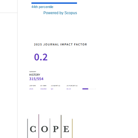
44th percentile
Powered by Scopus
dy.
, 39-
.
d
ms.
, 73-