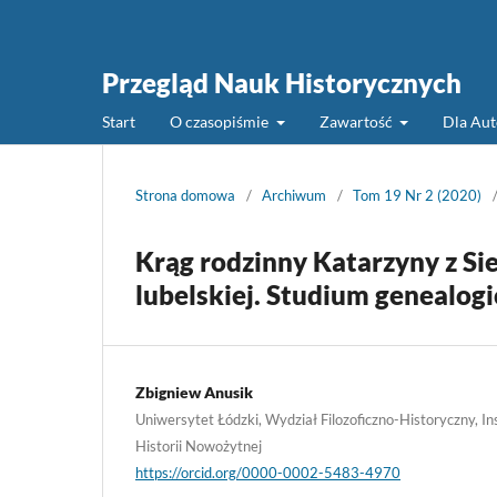
Przegląd Nauk Historycznych
Start
O czasopiśmie
Zawartość
Dla Au
Strona domowa
/
Archiwum
/
Tom 19 Nr 2 (2020)
Krąg rodzinny Katarzyny z Si
lubelskiej. Studium genealo
Zbigniew Anusik
Uniwersytet Łódzki, Wydział Filozoficzno-Historyczny, Ins
Historii Nowożytnej
https://orcid.org/0000-0002-5483-4970