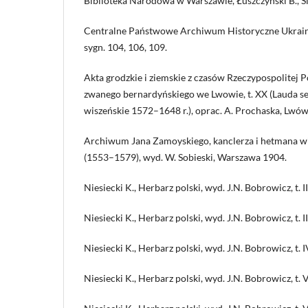
Biblioteka Narodowa w Warszawie, Łuszczyński B., Silv
Centralne Państwowe Archiwum Historyczne Ukrainy 
sygn. 104, 106, 109.
Akta grodzkie i ziemskie z czasów Rzeczypospolitej 
zwanego bernardyńskiego we Lwowie, t. XX (Lauda sej
wiszeńskie 1572–1648 r.), oprac. A. Prochaska, Lwó
Archiwum Jana Zamoyskiego, kanclerza i hetmana wie
(1553–1579), wyd. W. Sobieski, Warszawa 1904.
Niesiecki K., Herbarz polski, wyd. J.N. Bobrowicz, t. II
Niesiecki K., Herbarz polski, wyd. J.N. Bobrowicz, t. II
Niesiecki K., Herbarz polski, wyd. J.N. Bobrowicz, t. I
Niesiecki K., Herbarz polski, wyd. J.N. Bobrowicz, t. V