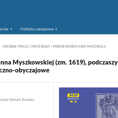
torów
Polityka czasopisma
/
DROBNE PRACE I MATERIAŁY / MINOR WORKS AND MATERIALS
enna Myszkowskiej (zm. 1619), podczasz
giczno-obyczajowe
tytut Historii, Katedra