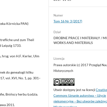
Numer
Tom 16 Nr 3 (2017)
oteka Kórnicka PAN)
Dział
DROBNE PRACE I MATERIAŁY / M
refliche und zum Theil
WORKS AND MATERIALS
 Leipzig 1733.
 hrsg. von H.F. Kerler, Ulm
Licencja
Prawa autorskie (c) 2017 Przegląd Na
Historycznych
ek do genealogii kilku
7, vol. XVI, No. 1, pp. 301–
Utwór dostępny jest na licencji
Creativ
ie, Bnińscy herbu Łodzia.
Commons Uznanie autorstwa – Użycie
niekomercyjne – Bez utworów zależnyc
zawa 2011.