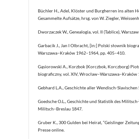
Büchler H., Adel, Klöster und Burgherren ins alten
Gesammelte Aufsätze, hrsg. von W. Ziegler, Weisse
Dworzaczek W., Genealogia, vol. II (Tablice), Warsza
Garbacik J., Jan I Olbracht, [in:] Polski słownik biogr
Warszawa–Kraków 1962–1964, pp. 405–410.
Gąsiorowski A., Korzbok (Korczbok, Korczborg) Piotr,
biograficzny, vol. XIV, Wrocław–Warszawa–Kraków 
Gebhard L.A., Geschichte aller Wendisch-Slavischen St
Goedsche O.L., Geschichte und Statistik des Militsch
Militsch–Breslau 1847.
Gruber K., 300 Gulden bei Heirat, “Geislinger Zeitun
Presse online.