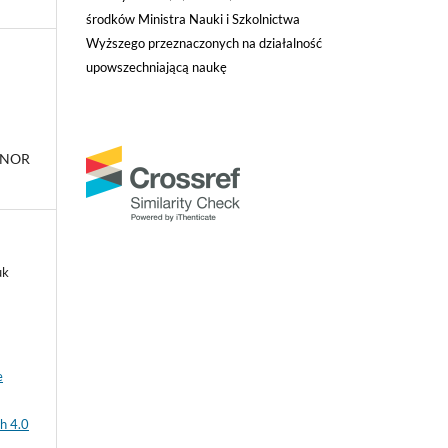
środków Ministra Nauki i Szkolnictwa
Wyższego przeznaczonych na działalność
upowszechniającą naukę
INOR
uk
e
h 4.0