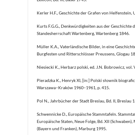
Kerler H.F., Geschichte der Grafen von Helfenstein,
Kurts F.G.G., Denkwürdigkeiten aus der Geschichte d
Standesherrschaft Wartenberg, Wartenberg 1846.
Müller K.A., Vaterländische Bilder, in eine Geschich
Burgfesten und Ritterschlösser Preussens, Glogau 1
Niesiecki K., Herbarz polski, ed. J.N. Bobrowicz, vol. 
Pieradzka K., Henryk XI, [in:] Polski słownik biografi
Warszawa–Kraków 1960–1961, p. 415.
Pol N., Jahrbücher der Stadt Breslau, Bd. II, Breslau 
Schwennicke D., Europäische Stammtafeln. Stammtaf
Europäische Staten, Neue Folge, Bd. XII (Schwaben),
(Bayern und Franken), Marburg 1995.