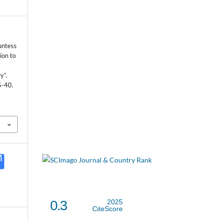
untess
ion to
y”.
5-40.
0.3
2025
CiteScore