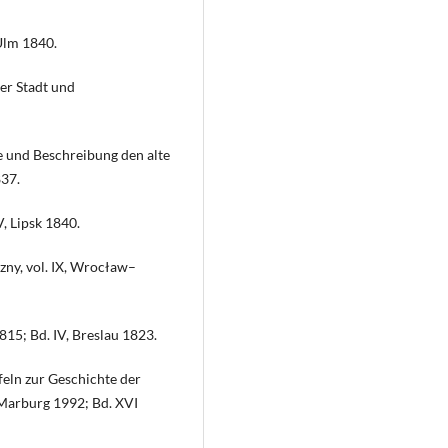
 Ulm 1840.
er Stadt und
te und Beschreibung den alte
837.
V, Lipsk 1840.
czny, vol. IX, Wrocław–
1815; Bd. IV, Breslau 1823.
eln zur Geschichte der
 Marburg 1992; Bd. XVI