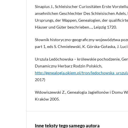
Sinapius J., Schleisischer Curiositäten Erste Vorstel
ansehnilchen Geschlechter Des Schleisischen Adels,
Ursprungs, der Wappen, Genealogien, der qualificirt
Häuser und Güter beschrieben…, Leipzig 1720.
Słownik historyczno-geograficzny województwa poz
part 1, eds S. Chmielewski, K. Górska-Gołaska, J. L
Urszula Ledóchowska – królewskie pochodzenie, Gen
Dynamiczny Herbarz Rodzin Polskich,
http://genealogia.okiem.pl/tron/ledochowska_urszul
2017)
Wdowiszewski Z., Genealogia Jagiellonów i Domu Wa
Kraków 2005.
Inne teksty tego samego autora