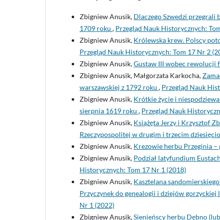
Zbigniew Anusik,
Dlaczego Szwedzi przegrali
1709 roku
,
Przegląd Nauk Historycznych: Tom
Zbigniew Anusik,
Królewska krew. Polscy pot
Przegląd Nauk Historycznych: Tom 17 Nr 2 (2
Zbigniew Anusik,
Gustaw III wobec rewolucji 
Zbigniew Anusik, Małgorzata Karkocha,
Zamac
warszawskiej z 1792 roku
,
Przegląd Nauk Hist
Zbigniew Anusik,
Krótkie życie i niespodziewa
sierpnia 1619 roku
,
Przegląd Nauk Historyczn
Zbigniew Anusik,
Książęta Jerzy i Krzysztof
Rzeczypospolitej w drugim i trzecim dziesięci
Zbigniew Anusik,
Krezowie herbu Przeginia –
Zbigniew Anusik,
Podział latyfundium Eustac
Historycznych: Tom 17 Nr 1 (2018)
Zbigniew Anusik,
Kasztelana sandomierskiego 
Przyczynek do genealogii i dziejów gorzyckiej 
Nr 1 (2022)
Zbigniew Anusik,
Sienieńscy herbu Dębno (lub