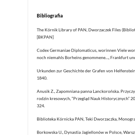
Bibliografia
The Kórnik Library of PAN, Dworzaczek Files (Bibli
[BKPAN]
Codex Germaniae Diplomaticus, worinnen Viele wort
noch niemahls Borheins genommene…, Frankfurt und
Urkunden zur Geschichte der Grafen von Helfenstein,
1840.
Anusik Z., Zapomniana panna Lanckorońska. Przyczyn
rodzin kresowych, “Przegląd Nauk Historycznych” 201
324.
Biblioteka Kórnicka PAN, Teki Dworzaczka, Monograf
Borkowska U., Dynastia Jagiellonów w Polsce, Wars