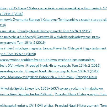
 bitwę pod Połtawą? Natura przeciwko armii szwedzkiej w kampaniach 17
 19 Nr 1 (2020)
omkowie Zygmunta Starego i Katarzyny Telniczanki w czasach staropols
018)
francuskiej
,
Przegląd Nauk Historycznych: Tom 16 Nr 1 (2017)
h na życie króla Szwecji Gustawa III w świetle polskojęzycznej prasy
orycznych: Tom 18 Nr 2 (2019)
na śmierć młodego magnata. Janusz Paweł ks. Ostrogski i jego testament 
ych: Tom 19 Nr 1 (2020)
 Zbarascy wobec problemów południowo-wschodniego pogranicza
oleciu XVII wieku
,
Przegląd Nauk Historycznych: Tom 15 Nr 2 (2016)
 genealogia rodu
,
Przegląd Nauk Historycznych: Tom 18 Nr 1 (2019)
hego i Marianny z Kątskich Potockich w 1771 roku
,
Przegląd Nauk
Mikołaja Spytka Ligęzy (ok. 1563–1637) sprawy rodzinne i majątkowe.
linii rodziny Ligęzów herbu Półkozic
,
Przegląd Nauk Historycznych: Tom
elska gałąź rodu) w XVI i XVII wieku
,
Przegląd Nauk Historycznych: Tom