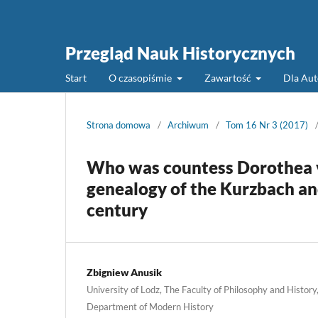
Przegląd Nauk Historycznych
Start
O czasopiśmie
Zawartość
Dla Au
Strona domowa
/
Archiwum
/
Tom 16 Nr 3 (2017)
Who was countess Dorothea v
genealogy of the Kurzbach and
century
Zbigniew Anusik
University of Lodz, The Faculty of Philosophy and History,
Department of Modern History