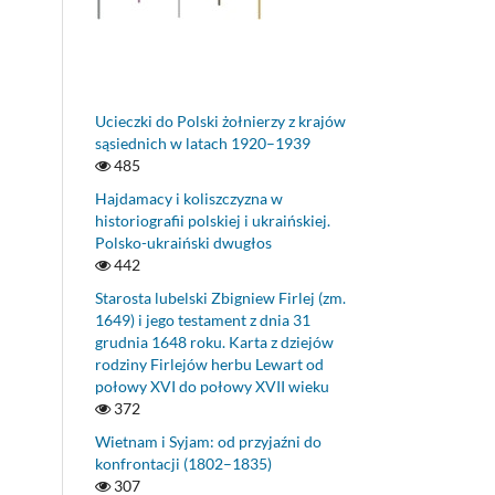
Ucieczki do Polski żołnierzy z krajów
sąsiednich w latach 1920–1939
485
Hajdamacy i koliszczyzna w
historiografii polskiej i ukraińskiej.
Polsko-ukraiński dwugłos
442
Starosta lubelski Zbigniew Firlej (zm.
1649) i jego testament z dnia 31
grudnia 1648 roku. Karta z dziejów
rodziny Firlejów herbu Lewart od
połowy XVI do połowy XVII wieku
372
Wietnam i Syjam: od przyjaźni do
konfrontacji (1802–1835)
307