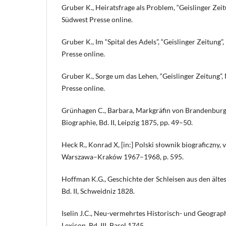
Gruber K., Heiratsfrage als Problem, “Geislinger Zeit
Südwest Presse online.
Gruber K., Im “Spital des Adels”, “Geislinger Zeitung
Presse online.
Gruber K., Sorge um das Lehen, “Geislinger Zeitung”
Presse online.
Grünhagen C., Barbara, Markgräfin von Brandenburg,
Biographie, Bd. II, Leipzig 1875, pp. 49–50.
Heck R., Konrad X, [in:] Polski słownik biograficzny, 
Warszawa–Kraków 1967–1968, p. 595.
Hoffman K.G., Geschichte der Schleisen aus den ältest
Bd. II, Schweidniz 1828.
Iselin J.C., Neu-vermehrtes Historisch- und Geograp
Lexicon, Bd. III, Basel 1745.