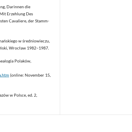
lung, Darinnen die
 Mit Erzehlung Des
esten Cavaliere, der Stamm-
nańskiego w średniowieczu,
uciński, Wrocław 1982–1987.
ealogia Polaków,
a.htm
(online: November 15,
zów w Polsce, ed. 2,