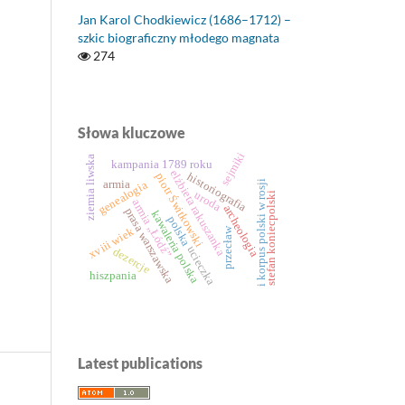
Jan Karol Chodkiewicz (1686–1712) –
szkic biograficzny młodego magnata
274
Słowa kluczowe
sejmiki
ziemia liwska
kampania 1789 roku
elżbieta rakuszanka
historiografia
piotr Świtkowski
i korpus polski w rosji
armia
genealogia
uroda
stefan koniecpolski
armia „Łódź”
archeologia
prasa warszawska
kawaleria polska
polska
przecław
xviii wiek
ucieczka
dezercje
hiszpania
Latest publications