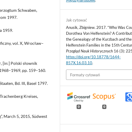
Międzynarodowe
.
 Herzogtum Schwaben,
nhom 1997.
Jak cytować
Anusik, Zbigniew. 2017. “Who Was Co
wa 1959.
Dorothea Von Helfenstein? A Contribut
the Genealogy of the Kurzbach and the
aficzny, vol. X, Wrocław–
Helfenstein Families in the 15th Centur
Przegląd Nauk Historycznych
16 (3): 22
https://doi.org/10.18778/1644-
857X.16.03.10
.
 [in:] Polski słownik
1968–1969, pp. 159–160.
Formaty cytowań
aaten, Bd. III, Basel 1797.
-Trachenberg Kreises,
0
0
g”, March 5, 2015, Südwest