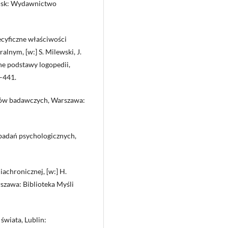
dańsk: Wydawnictwo
ecyficzne właściwości
alnym, [w:] S. Milewski, J.
ne podstawy logopedii,
–441.
emów badawczych, Warszawa:
 badań psychologicznych,
achronicznej, [w:] H.
szawa: Biblioteka Myśli
świata, Lublin: