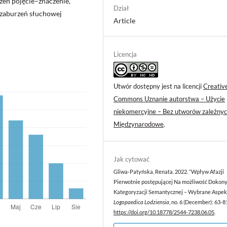
zeń pojęcie–znaczenie,
Dział
, zaburzeń słuchowej
Article
Licencja
Utwór dostępny jest na licencji
Creativ
Commons Uznanie autorstwa – Użycie
niekomercyjne – Bez utworów zależnyc
Międzynarodowe
.
Jak cytować
Gliwa‑Patyńska, Renata. 2022. “Wpływ Afazji
Pierwotnie postępującej Na możliwość Dokon
Kategoryzacji Semantycznej – Wybrane Aspekt
Logopaedica Lodziensia
, no. 6 (December): 63-8
https://doi.org/10.18778/2544-7238.06.05
.