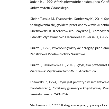
Jodzio K., 1999, Afazja pierwotnie postępująca, G
Uniwersytetu Gdańskiego.
Kielar‑Turska M., Byczewska‑Konieczny K., 2014, Sp
posługiwania się językiem przez osoby w wieku senior
Kuczkowski, K. Kaczorowska‑Bray (red.), Biomedycz
Gdańsk: Wydawnictwo Harmonia Universalis, s. 429
Kurcz I., 1976, Psycholingwistyka: przegląd probl
Państwowe Wydawnictwo Naukowe.
Kurcz I., Okuniewska H., 2018, Język jako przedmiot
Warszawa: Wydawnictwo SWPS Academica.
Łozowski P., 1994, Czym jest prototyp w semantyce di
Kardela (red.), Podstawy gramatyki kognitywnej, War
Semiotycznej, s. 243–254.
Maćkiewicz J., 1999, Kategoryzacja a językowy obraz 