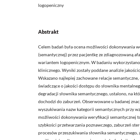
logopeniczny
Abstrakt
Celem badań była ocena możliwości dokonywania wer
(semantycznej) przez pacjentkę ze zdiagnozowaną af
wariantem logopenicznym. W badaniu wykorzystan
klinicznego. Wyniki zostały poddane ana­lizie jakości
Wskazano najlepiej zachowane relacje semantyczne, 
świadczące o jakości dostępu do słownika mentalneg
degradacji słownika semantycznego, ustalono, na kt
dochodzi do zaburzeń. Obserwowane u badanej znac
wyszukiwania nazw kategorii semantycznych przy w
możliwości dokonywania wery­fikacji semantycznej to
szybkości przetwarzania poznawczego, zaburzeń ster
procesów przeszukiwania słownika semantycznego, za