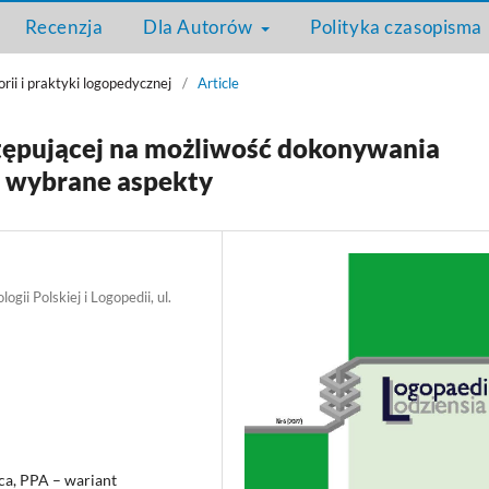
Recenzja
Dla Autorów
Polityka czasopisma
rii i praktyki logopedycznej
/
Article
tępującej na możliwość dokonywania
– wybrane aspekty
gii Polskiej i Logopedii, ul.
ąca, PPA – wariant