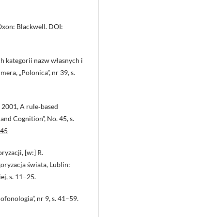
 Oxon: Blackwell. DOI:
h kategorii nazw własnych i
era, „Polonica”, nr 39, s.
 2001, A rule‑based
and Cognition”, No. 45, s.
245
yzacji, [w:] R.
oryzacja świata, Lublin:
j, s. 11–25.
fonologia”, nr 9, s. 41–59.