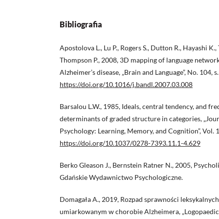
Bibliografia
Apostolova L., Lu P., Rogers S., Dutton R., Hayashi K.
Thompson P., 2008, 3D mapping of language networks 
Alzheimer’s disease, „Brain and Language”, No. 104, s
https://doi.org/10.1016/j.bandl.2007.03.008
Barsalou L.W., 1985, Ideals, central tendency, and fre
determinants of graded structure in categories, „Jou
Psychology: Learning, Memory, and Cognition”, Vol. 1
https://doi.org/10.1037/0278-7393.11.1-4.629
Berko Gleason J., Bernstein Ratner N., 2005, Psychol
Gdańskie Wydawnictwo Psychologiczne.
Domagała A., 2019, Rozpad sprawności leksykalnych 
umiarkowanym w chorobie Alzheimera, „Logopaedica L