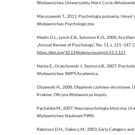
Wydawnictwo Uniwersytetu Marii Curie‑Skłodowski
Maruszewski T., 2011, Psychologia poznania. Umysł i
Wydawnictwo Psychologiczne.
Medin D.L., Lynch E.B., Solomon K.O., 2000, Are there
„Annual Review of Psychology”, No. 51, s. 121–147. 
https://doi.org/10.1146/annurev.psych.51.1.121
Nęcka E., Orzechowski J., Szymura B., 2007, Psycho
Wydawnictwo SWPS Academica.
Olszewski H., 2008, Otępienie czołowo‑skroniowe. U
Kraków: Oficyna Wydawnicza Impuls.
Pąchalska M., 2007, Neuropsychologia kliniczna. Ur
Wydawnictwo Naukowe PWN.
Rakinson D.H., Oakes L.M., 2003, Early Category an