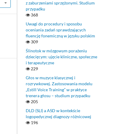
z zaburzeniami sprzężonymi. Studium
przypadku
368
Uwagi do procedury i sposobu
oceniania zadań sprawdzających
fluencję fonemiczną w języku polskim
309
Ślinotok w mózgowym porażeniu
dziecięcym: ujęcie kliniczne, społeczne
i terapeutyczne
229
Głos w muzyce klasycznej i
rozrywkowej. Zastosowania modelu
„Estill Voice Training” w praktyce
trenera głosu – studium przypadku
205
DLD (SLI) a ASD w kontekście
logopedycznej diagnozy różnicowej
196