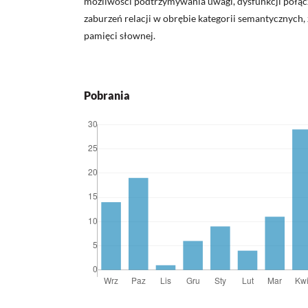
możliwości podtrzymywania uwagi, dysfunkcji połąc
zaburzeń relacji w obrębie kategorii semantycznych
pamięci słownej.
Pobrania