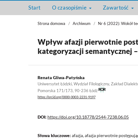
Start
O czasopiśmie
Zawartość
Strona domowa
/
Archiwum
/
Nr 6 (2022): Wokół teo
Wpływ afazji pierwotnie pos
kategoryzacji semantycznej 
Renata Gliwa‑Patyńska
Uniwersytet Łódzki, Wydział Filologiczny, Zakład Dialektolo
Pomorska 171/173, 90-236 Łódź
https://orcid.org/0000-0003-2231-9197
DOI:
https://doi.org/10.18778/2544-7238.06.05
Słowa kluczowe:
afazja, afazja pierwotnie postępuj