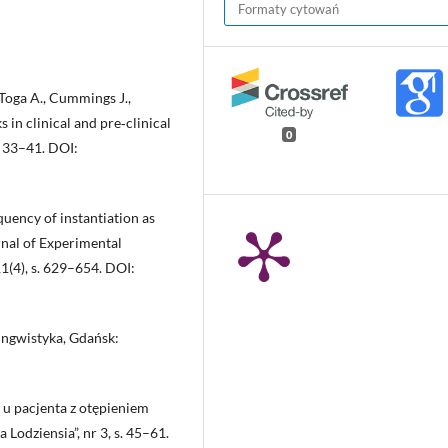
Formaty cytowań
, Toga A., Cummings J.,
in clinical and pre‑clinical
0
. 33–41. DOI:
quency of instantiation as
rnal of Experimental
1(4), s. 629–654. DOI:
ingwistyka, Gdańsk:
u pacjenta z otępieniem
odziensia”, nr 3, s. 45–61.