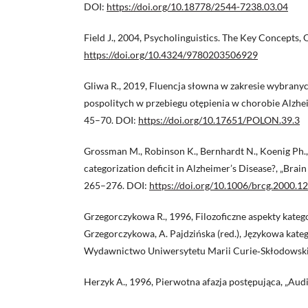
DOI:
https://doi.org/10.18778/2544-7238.03.04
Field J., 2004, Psycholinguistics. The Key Concepts,
https://doi.org/10.4324/9780203506929
Gliwa R., 2019, Fluencja słowna w zakresie wybranyc
pospolitych w przebiegu otępienia w chorobie Alzheim
45–70. DOI:
https://doi.org/10.17651/POLON.39.3
Grossman M., Robinson K., Bernhardt N., Koenig Ph.,
categorization deficit in Alzheimer’s Disease?, „Brain 
265–276. DOI:
https://doi.org/10.1006/brcg.2000.1
Grzegorczykowa R., 1996, Filozoficzne aspekty kategor
Grzegorczykowa, A. Pajdzińska (red.), Językowa kateg
Wydawnictwo Uniwersytetu Marii Curie‑Skłodowskie
Herzyk A., 1996, Pierwotna afazja postępująca, „Audio