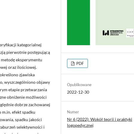
yfikacji kategorialnej
azją pierwotnie postępującą
o metodę eksperymentu
PDF
owej oraz ilościowej.
okre­ślono zjawiska
o, wyszczególniono obja­wy
Opublikowane
órym etapie przetwarzania
2022-12-30
zne obniżenie możliwości
zględnie dobrze zachowanej
 m.in. efekt spadku
Numer
Nr 6 (2022): Wokół teorii i praktyki
owania, spadku jakości
logopedycznej
burzeń se­lektywności i