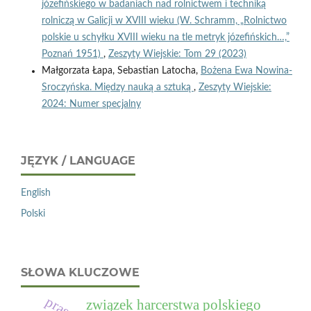
józefińskiego w badaniach nad rolnictwem i techniką
rolniczą w Galicji w XVIII wieku (W. Schramm, „Rolnictwo
polskie u schyłku XVIII wieku na tle metryk józefińskich…,”
Poznań 1951)
,
Zeszyty Wiejskie: Tom 29 (2023)
Małgorzata Łapa, Sebastian Latocha,
Bożena Ewa Nowina-
Sroczyńska. Między nauką a sztuką
,
Zeszyty Wiejskie:
2024: Numer specjalny
JĘZYK / LANGUAGE
English
Polski
SŁOWA KLUCZOWE
związek harcerstwa polskiego