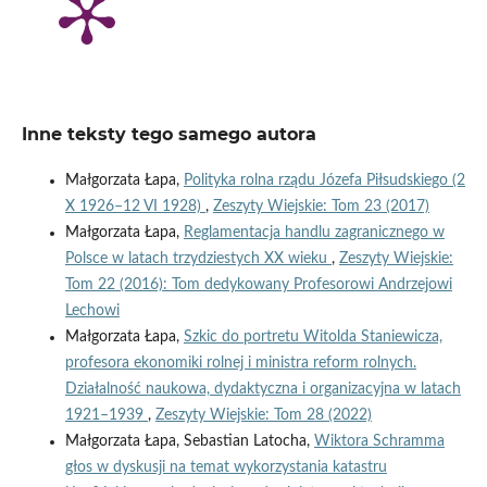
Inne teksty tego samego autora
Małgorzata Łapa,
Polityka rolna rządu Józefa Piłsudskiego (2
X 1926–12 VI 1928)
,
Zeszyty Wiejskie: Tom 23 (2017)
Małgorzata Łapa,
Reglamentacja handlu zagranicznego w
Polsce w latach trzydziestych XX wieku
,
Zeszyty Wiejskie:
Tom 22 (2016): Tom dedykowany Profesorowi Andrzejowi
Lechowi
Małgorzata Łapa,
Szkic do portretu Witolda Staniewicza,
profesora ekonomiki rolnej i ministra reform rolnych.
Działalność naukowa, dydaktyczna i organizacyjna w latach
1921–1939
,
Zeszyty Wiejskie: Tom 28 (2022)
Małgorzata Łapa, Sebastian Latocha,
Wiktora Schramma
głos w dyskusji na temat wykorzystania katastru