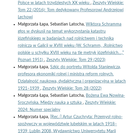
Polsce w latach trzydziestych XX wieku
,
Zeszyty Wiejskie:
Tom 22 (2016): Tom dedykowany Profesorowi Andrzejowi
Lechowi
Małgorzata Łapa, Sebastian Latocha,
Wiktora Schramma
głos w dyskusji na temat wykorzystania katastru
józefińskiego w badaniach nad rolnictwem i techniką
rolniczą w Galicji w XVIII wieku (W. Schramm, „Rolnictwo
polskie u schyłku XVIII wieku na tle metryk józefińskich…,”
Poznań 1951)
,
Zeszyty Wiejskie: Tom 29 (2023)
Małgorzata Łapa,
Szkic do portretu Witolda Staniewicza,
profesora ekonomiki rolnej i ministra reform rolnych.
Działalność naukowa, dydaktyczna i organizacyjna w latach
1921–1939
,
Zeszyty Wiejskie: Tom 28 (2022)
Małgorzata Łapa, Sebastian Latocha,
Bożena Ewa Nowina-
Sroczyńska. Między nauką a sztuką
,
Zeszyty Wiejskie:
2024: Numer specjalny
Małgorzata Łapa,
[Rec.:] Artur Czuchryta: Przemysł rolno-
spożywczy w województwie lubelskim w latach 1918–
1939, Lublin 2008, Wydawnictwo Uniwersytetu Marii