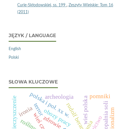
Curie-Skłodowskiej, ss. 199
,
Zeszyty Wiejskie: Tom 16
(2011)
JĘZYK / LANGUAGE
English
Polski
SŁOWA KLUCZOWE
polska i poł. xx w.
pomniki
archeologia
wieś polska
zanieczyszczenie
kopalnia soli
rudolf beran
terror
ironia
obozy pracy
regionalizm
zdrowie
dziedzictwo
rośliny