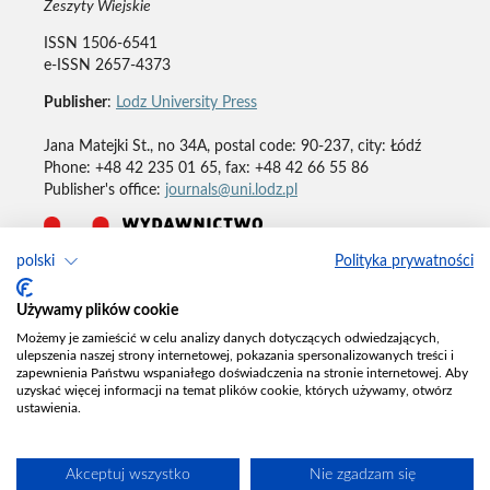
Zeszyty Wiejskie
ISSN 1506-6541
e-ISSN 2657-4373
Publisher
:
Lodz University Press
Jana Matejki St., no 34A, postal code: 90-237, city: Łódź
Phone: +48 42 235 01 65, fax: +48 42 66 55 86
Publisher's office:
journals@uni.lodz.pl
polski
Polityka prywatności
Deklaracja dostępności
Używamy plików cookie
Możemy je zamieścić w celu analizy danych dotyczących odwiedzających,
ulepszenia naszej strony internetowej, pokazania spersonalizowanych treści i
zapewnienia Państwu wspaniałego doświadczenia na stronie internetowej. Aby
uzyskać więcej informacji na temat plików cookie, których używamy, otwórz
ustawienia.
Akceptuj wszystko
Nie zgadzam się