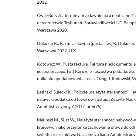
2012.
Ćwik-Bury A., Terminy przedawnienia a neutralność
orzecznictwie Trybunału Sprawiedliwości UE. Persp
Warszawa 2020.
Dokukin K., Faktura fikcyjna (pusta), [w:] K. Dokukin
Warszawa 2022, LEX.
Kotowicz W., Pusta faktura. Faktura niedokumentują
gospodarczego, [w:] Karuzele i oszustwa podatkowe.
unikaniu opodatkowania, red. I. Ożóg, J. Rudowski, 
Lasiński-Sulecki K., Pojęcie „należyta staranność” i j
ustawy o podatku od towarów i usług, „Zeszyty Na
Administracyjnego” 2017, nr 6(75).
Maliński M., Ślisz W., Należyta staranność nabywcó
krajowych jako przesłanka zachowania prawa do odl
świetle orzecznictwa Naczelnego Sądu Administracyj