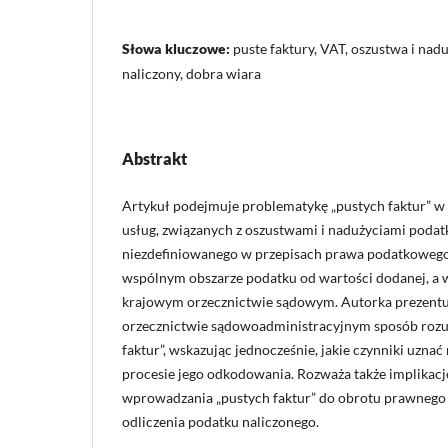
Słowa kluczowe:
puste faktury, VAT, oszustwa i na
naliczony, dobra wiara
Abstrakt
Artykuł podejmuje problematykę „pustych faktur” w
usług, związanych z oszustwami i nadużyciami poda
niezdefiniowanego w przepisach prawa podatkowego
wspólnym obszarze podatku od wartości dodanej, 
krajowym orzecznictwie sądowym. Autorka prezent
orzecznictwie sądowoadministracyjnym sposób rozu
faktur”, wskazując jednocześnie, jakie czynniki uznać
procesie jego odkodowania. Rozważa także implikacj
wprowadzania „pustych faktur” do obrotu prawnego
odliczenia podatku naliczonego.