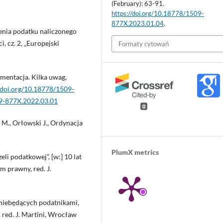
(February): 63-91.
https://doi.org/10.18778/1509-
877X.2023.01.04
.
zenia podatku naliczonego
 cz. 2, „Europejski
Formaty cytowań
umentacja. Kilka uwag,
//doi.org/10.18778/1509-
09-877X.2022.03.01
0
 M., Orłowski J., Ordynacja
PlumX metrics
eli podatkowej”, [w:] 10 lat
m prawny, red. J.
niebędących podatnikami,
red. J. Martini, Wrocław