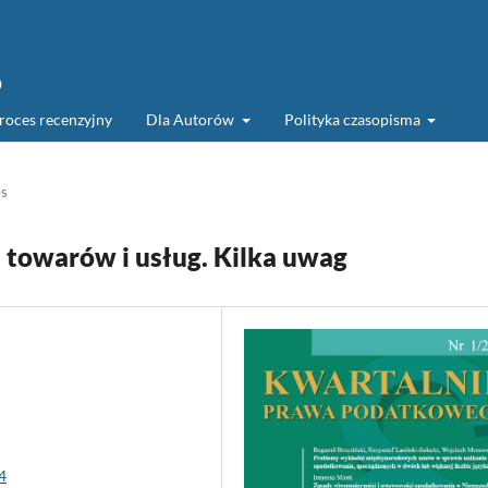
o
roces recenzyjny
Dla Autorów
Polityka czasopisma
es
 towarów i usług. Kilka uwag
4