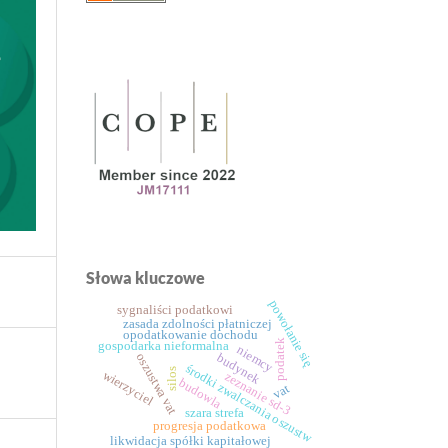
Słowa kluczowe
powołanie się
sygnaliści podatkowi
zasada zdolności płatniczej
opodatkowanie dochodu
podatek
gospodarka nieformalna
niemcy
oszustwa vat
budynek
środki zwalczania oszustw
silos
wierzyciel
zeznanie sd-3
budowla
vat
szara strefa
progresja podatkowa
likwidacja spółki kapitałowej