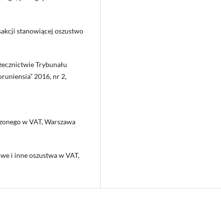
akcji stanowiącej oszustwo
rzecznictwie Trybunału
oruniensia” 2016, nr 2,
iczonego w VAT, Warszawa
owe i inne oszustwa w VAT,