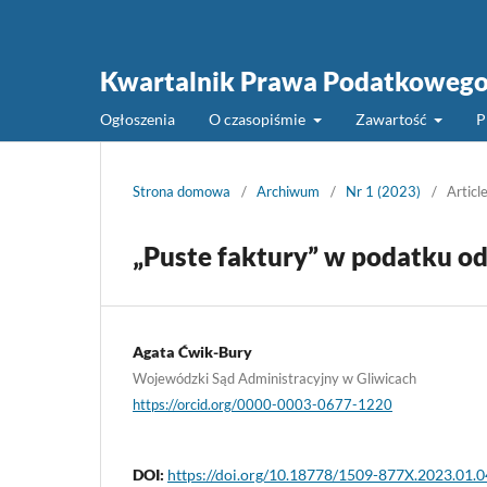
Kwartalnik Prawa Podatkoweg
Ogłoszenia
O czasopiśmie
Zawartość
P
Strona domowa
/
Archiwum
/
Nr 1 (2023)
/
Articl
„Puste faktury” w podatku od
Agata Ćwik-Bury
Wojewódzki Sąd Administracyjny w Gliwicach
https://orcid.org/0000-0003-0677-1220
DOI:
https://doi.org/10.18778/1509-877X.2023.01.0