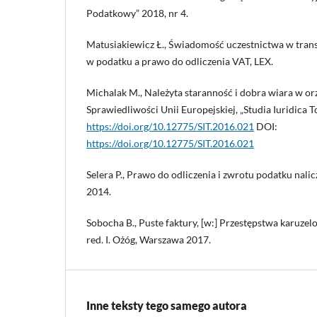
Podatkowy” 2018, nr 4.
Matusiakiewicz Ł., Świadomość uczestnictwa w trans
w podatku a prawo do odliczenia VAT, LEX.
Michalak M., Należyta staranność i dobra wiara w o
Sprawiedliwości Unii Europejskiej, „Studia Iuridica T
https://doi.org/10.12775/SIT.2016.021
DOI:
https://doi.org/10.12775/SIT.2016.021
Selera P., Prawo do odliczenia i zwrotu podatku nal
2014.
Sobocha B., Puste faktury, [w:] Przestępstwa karuzel
red. I. Ożóg, Warszawa 2017.
Inne teksty tego samego autora