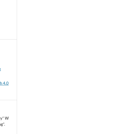
e
h 4.0
ry” W
g”.