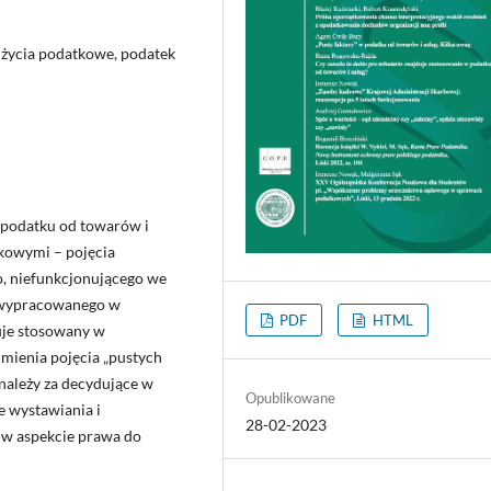
dużycia podatkowe, podatek
 podatku od towarów i
tkowymi – pojęcia
, niefunkcjonującego we
a wypracowanego w
PDF
HTML
uje stosowany w
mienia pojęcia „pustych
 należy za decydujące w
Opublikowane
e wystawiania i
28-02-2023
 w aspekcie prawa do