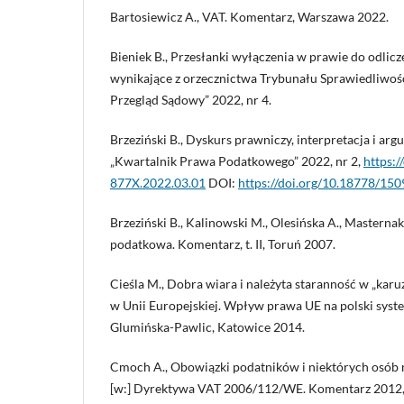
Bartosiewicz A., VAT. Komentarz, Warszawa 2022.
Bieniek B., Przesłanki wyłączenia w prawie do odlic
wynikające z orzecznictwa Trybunału Sprawiedliwości,
Przegląd Sądowy” 2022, nr 4.
Brzeziński B., Dyskurs prawniczy, interpretacja i arg
„Kwartalnik Prawa Podatkowego” 2022, nr 2,
https:
877X.2022.03.01
DOI:
https://doi.org/10.18778/15
Brzeziński B., Kalinowski M., Olesińska A., Masternak
podatkowa. Komentarz, t. II, Toruń 2007.
Cieśla M., Dobra wiara i należyta staranność w „karuz
w Unii Europejskiej. Wpływ prawa UE na polski syste
Glumińska-Pawlic, Katowice 2014.
Cmoch A., Obowiązki podatników i niektórych osób 
[w:] Dyrektywa VAT 2006/112/WE. Komentarz 2012, 