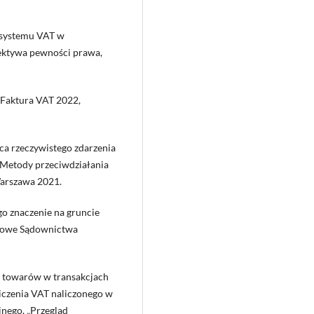
 systemu VAT w
ektywa pewności prawa,
, Faktura VAT 2022,
ca rzeczywistego zdarzenia
 Metody przeciwdziałania
Warszawa 2021.
ego znaczenie na gruncie
ukowe Sądownictwa
w towarów w transakcjach
iczenia VAT naliczonego w
nego, „Przegląd