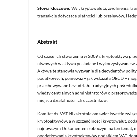
Słowa kluczowe:
VAT, kryptowaluta, zwolnienia, tra
transakcje dotyczące płatności lub przelewów, Hedq
Abstrakt
Od czasu ich stworzenia w 2009 r. kryptoaktywa przek
niszowych w aktywa posiadane i wykorzystywane w z
Aktywa te stanowią wyzwanie dla decydentów polityc
podatkowych, ponieważ – jak wskazała OECD – mogą
przechowywane bez udziału tradycyjnych pośrednik
wiedzy centralnych administratorów o przeprowadza
miejscu działalności ich uczestników.
Komitet ds. VAT kilkakrotnie omawiał kwestie zwią
kryptoaktywów, a w szczególności kryptowalut, pod
najnowszym Dokumentem roboczym na ten temat, n
opodatkowania kryptoaktywów podatkiem VAT, dopr