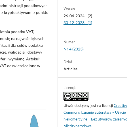
 administracji podatkowych
Wersje
ch z kryptoaktywami z punktu
26-04-2024 - (2)
30-12-2023 - (1)
dzenia podatku VAT,
no się na najważniejszych
Numer
ikacji dla celów podatku
Nr 4 (2023)
ację, walidację i dostawy
fer i wymianę. Artykuł
Dział
 VAT odzwierciedlone w
Articles
Licencja
Utwór dostępny jest na licencji
Creativ
Commons Uznanie autorstwa – Użycie
niekomercyjne – Bez utworów zależnyc
Międzynarodowe
.