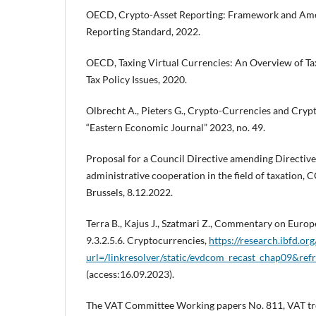
OECD, Crypto-Asset Reporting: Framework and A
Reporting Standard, 2022.
OECD, Taxing Virtual Currencies: An Overview of T
Tax Policy Issues, 2020.
Olbrecht A., Pieters G., Crypto-Currencies and Cryp
“Eastern Economic Journal” 2023, no. 49.
Proposal for a Council Directive amending Directi
administrative cooperation in the field of taxation, 
Brussels, 8.12.2022.
Terra B., Kajus J., Szatmari Z., Commentary on Euro
9.3.2.5.6. Cryptocurrencies,
https://research.ibfd.or
url=/linkresolver/static/evdcom_recast_chap09&r
(access:16.09.2023).
The VAT Committee Working papers No. 811, VAT tre