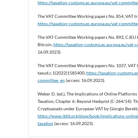
https://taxation-customs.ec.europa.eu/vat-committe
The VAT Committee Working papers No. 854, VAT trea
https://taxation-customs.ec.europa.eu/vat-committe
The VAT Committee Working papers No. 892, CJEU 
Bitcoin,
https://taxation-customs.ec.europa.eu/vat-
16.09.2023).
The VAT Committee Working papers No. 1037, VAT tr
taxud.c.1(2022)1585400,
https://taxation-customs.e
committee_en
(access: 16.09.2023).
Weber D. (ed.), The Implications of Online Platform
Taxation, Chapter 6: Beyond Hedqvist (C-264/14): Th
Cryptoassets under European VAT by Giorgio Beretta
https://www.ibfd.org/shop/book/implications-onlin
taxation
(access: 16.09.2023).