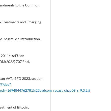
mendments to the Common
ax Treatments and Emerging
to-Assets: An Introduction,
ve 2011/16/EU on
COM(2022) 707 final,
pean VAT, IBFD 2023, section
g/#/doc?
efresh=1694844762781%23evdcom_recast_chap09_s_9.3.2.5
atment of Bitcoin,