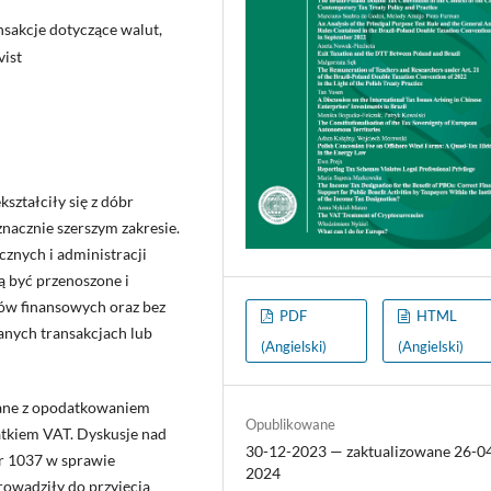
nsakcje dotyczące walut,
vist
ształciły się z dóbr
nacznie szerszym zakresie.
znych i administracji
 być przenoszone i
ów finansowych oraz bez
PDF
HTML
nych transakcjach lub
(Angielski)
(Angielski)
zane z opodatkowaniem
Opublikowane
atkiem VAT. Dyskusje nad
30-12-2023 — zaktualizowane 26-0
r 1037 w sprawie
2024
owadziły do przyjęcia