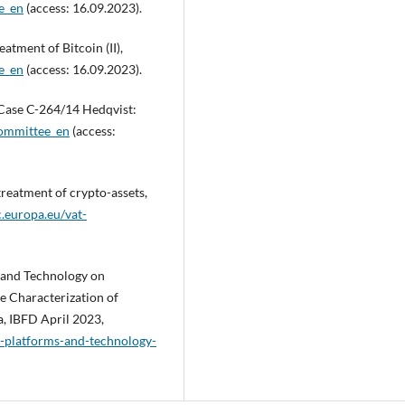
e_en
(access: 16.09.2023).
tment of Bitcoin (II),
e_en
(access: 16.09.2023).
Case C-264/14 Hedqvist:
committee_en
(access:
eatment of crypto-assets,
c.europa.eu/vat-
s and Technology on
e Characterization of
, IBFD April 2023,
e-platforms-and-technology-