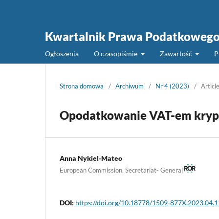
Kwartalnik Prawa Podatkoweg
Ogłoszenia
O czasopiśmie
Zawartość
P
Strona domowa
/
Archiwum
/
Nr 4 (2023)
/
Articl
Opodatkowanie VAT-em kryp
Anna Nykiel-Mateo
European Commission, Secretariat- General
DOI:
https://doi.org/10.18778/1509-877X.2023.04.1