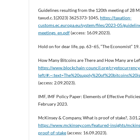
Guidelines resulting from the 120th meeting of 28 
taxud.c.1(2023) 3625373-1045,
https://taxation-
customs.ec.europa.eu/system/files/2023-05/guideli
meetings_en.pdf
(access: 16.09.2023).
Hold on for dear life, pp. 63–65, “The Economist” 19
How Many Bitcoins are There and How Many are Left
https://www.blockchain-council.org/cryptocurrenc
left/#:~:text=The%20supply%20of%20bitcoins%2
(access: 2.09.2023).
IMF, IMF Policy Paper: Elements of Effective Policies
February 2023.
McKinsey & Company, What is proof of stake?, 3.01.
https://www.mckinsey.com/featured-insights/mckins
proof-of-stake
(access: 16.09.2023).