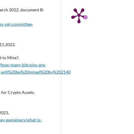
March 2022, document B-
nes-vat-committee-
.11.2022.
 to Mine?,
y/how-many-bitcoins-are-
0is,will%20be%20mined%20by%202140
 for Crypto Assets,
2023,
ey-explainers/what-is-