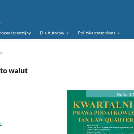
o
roces recenzyjny
Dla Autorów
Polityka czasopisma
es
to walut
1