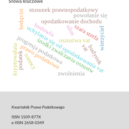
Słowa kluczowe
stosunek prawnopodatkowy
hedqvist
powołanie się
opodatkowanie dochodu
budowla
szara strefa
silos
uchylanie się od opodatkowania vat
wierzyciel
progresja podatkowa
środki zwalczania oszustw
oszustwa vat
vat
kryptowaluta
prawo podatkowe
budynek
podatek
niemcy
zwolnienia
Kwartalnik Prawa Podatkowego
ISSN 1509-877X
e-ISSN 2658-0349