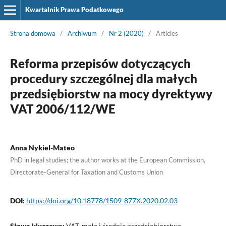
Kwartalnik Prawa Podatkowego
Strona domowa
/
Archiwum
/
Nr 2 (2020)
/
Articles
Reforma przepisów dotyczących
procedury szczególnej dla małych
przedsiębiorstw na mocy dyrektywy
VAT 2006/112/WE
Anna Nykiel-Mateo
PhD in legal studies; the author works at the European Commission,
Directorate-General for Taxation and Customs Union
DOI:
https://doi.org/10.18778/1509-877X.2020.02.03
Słowa kluczowe:
VAT, małe i średnie przedsiębiorstwa,