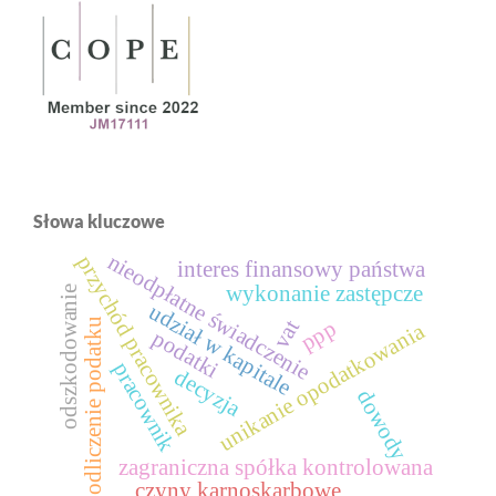
Słowa kluczowe
nieodpłatne świadczenie
przychód pracownika
interes finansowy państwa
wykonanie zastępcze
odszkodowanie
udział w kapitale
vat
odliczenie podatku
ppp
unikanie opodatkowania
podatki
pracownik
decyzja
dowody
zagraniczna spółka kontrolowana
czyny karnoskarbowe