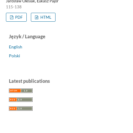
Jarosław Olesiak, Łukasz Pajor
115-138
PDF
HTML
Język / Language
English
Polski
Latest publications