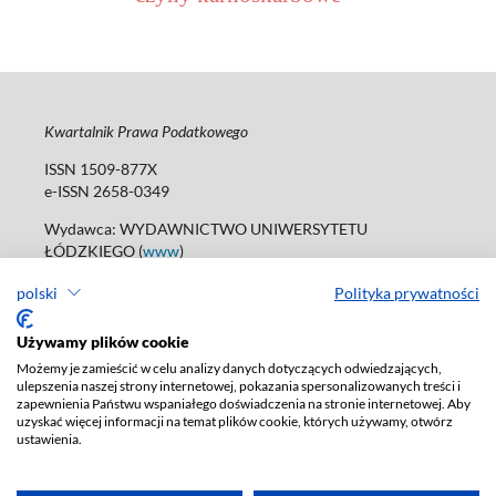
Kwartalnik Prawa Podatkowego
ISSN 1509-877X
e-ISSN 2658-0349
Wydawca: WYDAWNICTWO UNIWERSYTETU
ŁÓDZKIEGO (
www
)
ul. Jana Matejki 34A, 90-237 Łódź
polski
Polityka prywatności
tel. 42 235 01 65; 42 635 55 80
Biuro:
journals@uni.lodz.pl
Używamy plików cookie
Deklaracja dostępności
Możemy je zamieścić w celu analizy danych dotyczących odwiedzających,
ulepszenia naszej strony internetowej, pokazania spersonalizowanych treści i
zapewnienia Państwu wspaniałego doświadczenia na stronie internetowej. Aby
uzyskać więcej informacji na temat plików cookie, których używamy, otwórz
ustawienia.