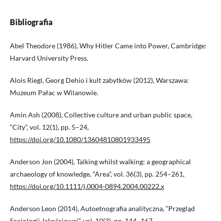
Bibliografia
Abel Theodore (1986), Why Hitler Came into Power, Cambridge:
Harvard University Press.
Alois Riegl, Georg Dehio i kult zabytków (2012), Warszawa:
Muzeum Pałac w Wilanowie.
Amin Ash (2008), Collective culture and urban public space,
“City”, vol. 12(1), pp. 5–24,
https://doi.org/10.1080/13604810801933495
Anderson Jon (2004), Talking whilst walking: a geographical
archaeology of knowledge, “Area”, vol. 36(3), pp. 254–261,
https://doi.org/10.1111/j.0004-0894.2004.00222.x
Anderson Leon (2014), Autoetnografia analityczna, “Przegląd
Socjologii Jakościowej”, vol. 10(3), pp. 144–167.