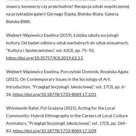
znawcy, koneserzy czy przechodnie? Recepcja sztuki współczesnej
na przykładzie galerii Górnego Śląska, Bielsko-Biała: Galeria
Bielska BWA.
Wejbert-Wąsiewicz Ewelina (2019), Łódzka szkoła socjologii
kultury. Od badań odbioru sztuk werbalnych do sztuk wizualnych,
“Kultura i Społeczeństwo”, vol. 63(3), pp. 75–92,
https://doi.org/10.35757/KiS.2019.63.3.5
Wejbert-Wąsiewicz Ewelina, Porczyński Dominik, Rozalska Agata
(2021), On Contemporary Issues in the Sociology of Art:
Introduction, “Przegląd Socjologii Jakościowej”, vol. 17(3), pp. 6–
26,
https://doi.org/10.18778/1733-8069.17.3.01
Wiśniewski Rafał, Pol Grażyna (2021), Acting for the Local
Community: Hybrid Ethnography in the Careers of Local Culture
Animators, “Przegląd Socjologii Jakościowej”, vol. 17(3), pp. 164–
83,
https://doi.org/10.18778/1733-8069.17.3.09