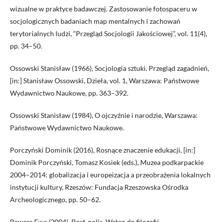
wizualne w praktyce badawczej. Zastosowanie fotospaceru w
socjologicznych badaniach map mentalnych i zachowań
terytorialnych ludzi, “Przegląd Socjologii Jakościowej”, vol. 11(4),
pp. 34–50.
Ossowski Stanisław (1966), Socjologia sztuki. Przegląd zagadnień,
[in:] Stanisław Ossowski, Dzieła, vol. 1, Warszawa: Państwowe
Wydawnictwo Naukowe, pp. 363–392.
Ossowski Stanisław (1984), O ojczyźnie i narodzie, Warszawa:
Państwowe Wydawnictwo Naukowe.
Porczyński Dominik (2016), Rosnące znaczenie edukacji, [in:]
Dominik Porczyński, Tomasz Kosiek (eds.), Muzea podkarpackie
2004–2014: globalizacja i europeizacja a przeobrażenia lokalnych
instytucji kultury, Rzeszów: Fundacja Rzeszowska Ośrodka
Archeologicznego, pp. 50–62.
Rewers Ewa (2004), Post-polis. Wstęp do filozofii