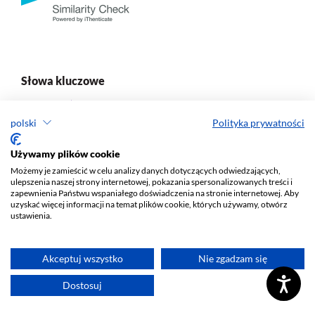
Słowa kluczowe
interpretacja
polityka historyczna
dyskurs publiczny
caqdas
analiza narracyjna
polski
Polityka prywatności
transgender
narracje
praca społeczna
gender
konserwatyzm
retoryka
metafora
socjologia translacji
Używamy plików cookie
media
Możemy je zamieścić w celu analizy danych dotyczących odwiedzających,
polskie media
narracja
ulepszenia naszej strony internetowej, pokazania spersonalizowanych treści i
męskość
kobiecość
zapewnienia Państwu wspaniałego doświadczenia na stronie internetowej. Aby
uzyskać więcej informacji na temat plików cookie, których używamy, otwórz
emocje
text mining
ustawienia.
płeć
sport
dyskurs
socjologia w polsce
Akceptuj wszystko
Nie zgadzam się
Dostosuj