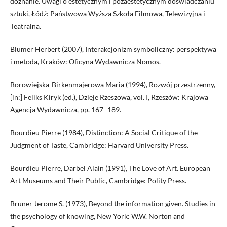
doznanie. Uwagi o estetycznym i pozaestetycznym doświadczaniu
sztuki, Łódź: Państwowa Wyższa Szkoła Filmowa, Telewizyjna i
Teatralna.
Blumer Herbert (2007), Interakcjonizm symboliczny: perspektywa
i metoda, Kraków: Oficyna Wydawnicza Nomos.
Borowiejska-Birkenmajerowa Maria (1994), Rozwój przestrzenny,
[in:] Feliks Kiryk (ed.), Dzieje Rzeszowa, vol. I, Rzeszów: Krajowa
Agencja Wydawnicza, pp. 167–189.
Bourdieu Pierre (1984), Distinction: A Social Critique of the
Judgment of Taste, Cambridge: Harvard University Press.
Bourdieu Pierre, Darbel Alain (1991), The Love of Art. European
Art Museums and Their Public, Cambridge: Polity Press.
Bruner Jerome S. (1973), Beyond the information given. Studies in
the psychology of knowing, New York: W.W. Norton and