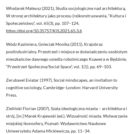
Włodarek Mateusz (2021), Studia socjologiczne nad architekturą.
W stronę architektury jako procesu (re)konstruowania, “Kultura i
Społeczeństwo”, vol. 65(3), pp. 107–124,
https://doi.org/10.35757/KiS.2021.65.3.6
Wódz Kazimiera, Gnieciak Monika (2011), Krajobraz
postindustrialny. Przestrzeń i miejsce w doświadczeniu osobistym
mieszkańców dawnego osiedla robotniczego Ksawera w Będzinie,
“Przestrzeń Społeczna/Social Space”, vol. 1(1), pp. 69–103.
Zerubavel Eviatar (1997), Social mindscapes, an invitation to
cognitive sociology, Cambridge–London: Harvard University
Press.
Zieliński Florian (2007), Szata ideologiczna miasta – architektura i
strój, [in:] Marek Krajewski (ed.), Wizualność miasta. Wytwarzanie
miejskiej ikonosfery, Poznań: Wydawnictwo Naukowe
Uniwersytetu Adama Mickiewicza, pp. 11–34.