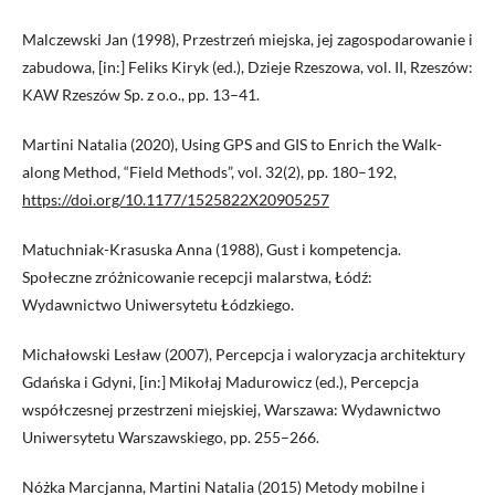
Malczewski Jan (1998), Przestrzeń miejska, jej zagospodarowanie i
zabudowa, [in:] Feliks Kiryk (ed.), Dzieje Rzeszowa, vol. II, Rzeszów:
KAW Rzeszów Sp. z o.o., pp. 13–41.
Martini Natalia (2020), Using GPS and GIS to Enrich the Walk-
along Method, “Field Methods”, vol. 32(2), pp. 180–192,
https://doi.org/10.1177/1525822X20905257
Matuchniak-Krasuska Anna (1988), Gust i kompetencja.
Społeczne zróżnicowanie recepcji malarstwa, Łódź:
Wydawnictwo Uniwersytetu Łódzkiego.
Michałowski Lesław (2007), Percepcja i waloryzacja architektury
Gdańska i Gdyni, [in:] Mikołaj Madurowicz (ed.), Percepcja
współczesnej przestrzeni miejskiej, Warszawa: Wydawnictwo
Uniwersytetu Warszawskiego, pp. 255–266.
Nóżka Marcjanna, Martini Natalia (2015) Metody mobilne i