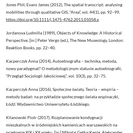
Jones Phil, Evans James (2012), The spatial transcript: analysing
mobilities through qualitative GIS, “Area”, vol. 44(1), pp. 92–99,
https://doi.org/10.1111/j.1475-4762.2011.01058.x
Jordanova Ludmilla (1989), Objects of Knowledge: A Historical
Perspective, [in:] Peter Vergo (ed.), The New Museology, London:
Reaktion Books, pp. 22–40.
Kacperczyk Anna (2014), Autoetnografia – technika, metoda,
nowy paradygmat? O metodologicznym statusie autoetnografii,
“Przegląd Socjologii Jakościowej”, vol. 10(3), pp. 32–75.
Kacperczyk Anna (2016), Społeczne światy. Teoria – empiria –
metody badań: na przykładzie społecznego świata wspinaczki,
Łódź: Wydawnictwo Uniwersytetu Łódzkiego.
Kilanowski Piotr (2017), Rozplanowanie kondygnacji
mieszkalnych w śródmiejskich kamienicach warszawskich na
przełomie XIX i XX wieku, [in:] Mikołaj Getka-Kenig, Aleksander