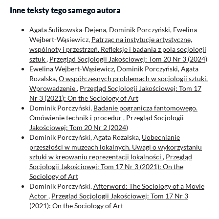
Inne teksty tego samego autora
Agata Sulikowska-Dejena, Dominik Porczyński, Ewelina
Wejbert-Wąsiewicz,
Patrząc na instytucje artystyczne,
wspólnoty i przestrzeń. Refleksje i badania z pola socjologii
sztuk
,
Przegląd Socjologii Jakościowej: Tom 20 Nr 3 (2024)
Ewelina Wejbert-Wąsiewicz, Dominik Porczyński, Agata
Rozalska,
O współczesnych problemach w socjologii sztuki.
Wprowadzenie
,
Przegląd Socjologii Jakościowej: Tom 17
Nr 3 (2021): On the Sociology of Art
Dominik Porczyński,
Badanie pogranicza fantomowego.
Omówienie technik i procedur
,
Przegląd Socjologii
Jakościowej: Tom 20 Nr 2 (2024)
Dominik Porczyński, Agata Rozalska,
Uobecnianie
przeszłości w muzeach lokalnych. Uwagi o wykorzystaniu
sztuki w kreowaniu reprezentacji lokalności
,
Przegląd
Socjologii Jakościowej: Tom 17 Nr 3 (2021): On the
Sociology of Art
Dominik Porczyński,
Afterword: The Sociology of a Movie
Actor
,
Przegląd Socjologii Jakościowej: Tom 17 Nr 3
(2021): On the Sociology of Art