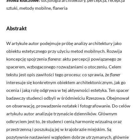
Słowa kluczowe:
socjologia architektury, percepcja, recepcja
sztuki, metody mobilne, flaneria
Abstrakt
W artykule autor podejmuje próbę analizy architektury jako
obiektu estetycznego przy użyciu metod mobilnych. Rozwija
koncepcję spojrzenia
flanera
: aktu percepcji powiązanego ze
spacerem, wzbogaconego rozważaniami o otoczeniu. Celem
tekstu jest opis zawiłości tego procesu: co sprawia, że
flaner
interesuje się konkretnym obiektem architektonicznym, jak go
ocenia i jaką rolę odgrywa w tej aktywności estetyka. Ten spacer
badawczy studenci odbyli w śródmieściu Rzeszowa. Obejmował
on obserwację, prowadzenie notatek i fotografowanie. Do celów
artykułu autor analizuje trzynaście dzienników. Głównym
odkryciem jest to, że studenci cenią harmonię wizualną oraz
przestrzenną i poszukują jej w krajobrazie miejskim. Są
pozytywnie nastawieni względem dobrze utrzymanych, głównie