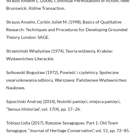
Strauss Anselm L. (2008), Continual Permutations of Action, New
Brunswick: Aldine Transaction.
Strauss Anselm, Corbin Juliet M. (1998), Basics of Qualitative
Research: Techniques and Procedures for Developing Grounded
Theory, London: SAGE.
Strzemiński Władysław (1974), Teoria widzenia, Kraków:
Wydawnictwo Literackie.
Sułkowski Bogusław (1972), Powieść i czytelnicy. Społeczne
uwarunkowania odbioru, Warszawa: Państwowe Wydawnictwo
Naukowe.
Szpociński Andrzej (2014), Nośniki pamięci, miejsca pamięci,
“Sensus Historiae”, vol. 17(4), pp. 17–26.
Tobiasz Lidia (2017), Rzeszow Synagogues. Part 1. Old Town
Synagogue, “Journal of Heritage Conservation”, vol. 51, pp. 72–85.