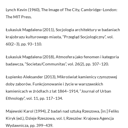
Lynch Kevin (1960), The Image of The City, Cambridge–London:
The MIT Press.
Łukasiuk Magdalena (2011), Socjologia architektury w badaniach
krajobrazu kulturowego miasta, “Przegląd Socjologiczny”, vol.
60(2–3), pp. 93–110.
Łukasiuk Magdalena (2018), Atmosfera jako fenomen i kategoria
badawcza, “Societas/Communitas”, vol. 26(2), pp. 107–120.
Łupienko Aleksander (2013), Mikroświat kamienicy czynszowej
doby zaborów. Funkcjonowanie i życie w warszawskich
kamienicach w źródłach z lat 1864–1914, “Journal of Urban
Ethnology”, vol. 11, pp. 117–134.
Majewski Karol (1994), Z badań nad sztuką Rzeszowa, [in:] Feliks
Kiryk (ed.), Dzieje Rzeszowa, vol. I, Rzeszów: Krajowa Agencja
Wydawnicza, pp. 399–439.