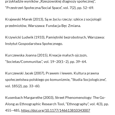
przykładzie wyników „Rzeszowskiej diagnozy społecznej”,
“Przestrzeń Społeczna/Social Space”, vol. 7(2), pp. 52–69.
Krajewski Marek (2013), Są w życiu rzeczy: szkice z socjologii
przedmiotów, Warszawa: Fundacja Bęc Zmiana.
Krzywicki Ludwik (1933), Pamiętniki bezrobotnych, Warszawa:
Instytut Gospodarstwa Społecznego.
Kurczewska Joanna (2015), Kreacje małych ojczyzn,
“Societas/Communitas”, vol. 19–20(1–2), pp. 39–64.
Kurczewski Jacek (2007), Prawem i lewem. Kultura prawna
społeczeństwa polskiego po komunizmie, “Studia Socjologiczne”,
vol. 185(2), pp. 33–60.
Kusenbach Margarethe (2003), Street Phenomenology: The Go-
Along as Ethnographic Research Tool, “Ethnography”, vol. 4(3), pp.
455–485,
https://doi.org/10.1177/146613810343007