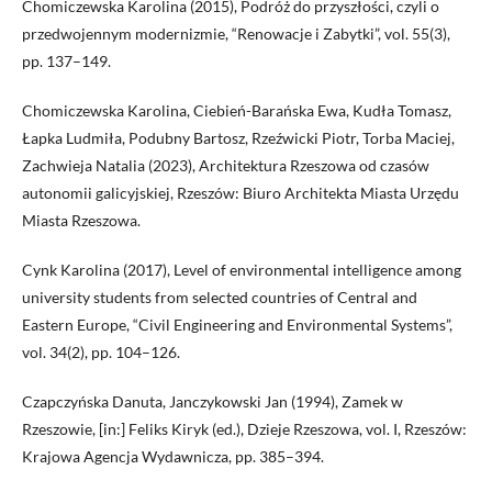
Chomiczewska Karolina (2015), Podróż do przyszłości, czyli o
przedwojennym modernizmie, “Renowacje i Zabytki”, vol. 55(3),
pp. 137–149.
Chomiczewska Karolina, Ciebień-Barańska Ewa, Kudła Tomasz,
Łapka Ludmiła, Podubny Bartosz, Rzeźwicki Piotr, Torba Maciej,
Zachwieja Natalia (2023), Architektura Rzeszowa od czasów
autonomii galicyjskiej, Rzeszów: Biuro Architekta Miasta Urzędu
Miasta Rzeszowa.
Cynk Karolina (2017), Level of environmental intelligence among
university students from selected countries of Central and
Eastern Europe, “Civil Engineering and Environmental Systems”,
vol. 34(2), pp. 104–126.
Czapczyńska Danuta, Janczykowski Jan (1994), Zamek w
Rzeszowie, [in:] Feliks Kiryk (ed.), Dzieje Rzeszowa, vol. I, Rzeszów:
Krajowa Agencja Wydawnicza, pp. 385–394.