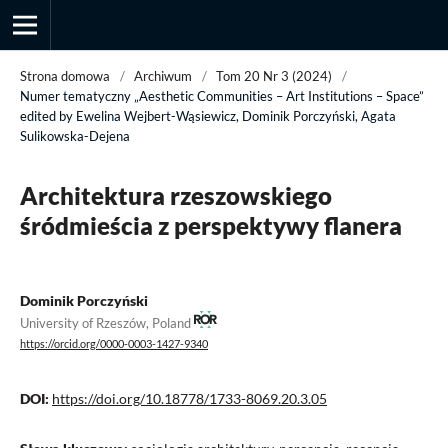
Strona domowa
/
Archiwum
/
Tom 20 Nr 3 (2024)
/
Numer tematyczny „Aesthetic Communities – Art Institutions – Space”
edited by Ewelina Wejbert-Wąsiewicz, Dominik Porczyński, Agata
Sulikowska-Dejena
Przegląd Socjologii Jakościowej
Architektura rzeszowskiego
śródmieścia z perspektywy flanera
Dominik Porczyński
University of Rzeszów, Poland
https://orcid.org/0000-0003-1427-9340
DOI:
https://doi.org/10.18778/1733-8069.20.3.05