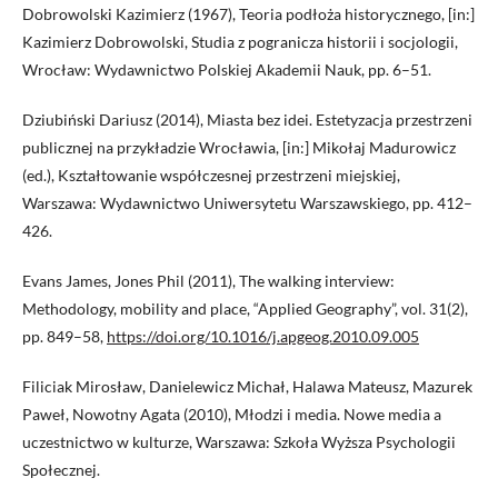
Dobrowolski Kazimierz (1967), Teoria podłoża historycznego, [in:]
Kazimierz Dobrowolski, Studia z pogranicza historii i socjologii,
Wrocław: Wydawnictwo Polskiej Akademii Nauk, pp. 6–51.
Dziubiński Dariusz (2014), Miasta bez idei. Estetyzacja przestrzeni
publicznej na przykładzie Wrocławia, [in:] Mikołaj Madurowicz
(ed.), Kształtowanie współczesnej przestrzeni miejskiej,
Warszawa: Wydawnictwo Uniwersytetu Warszawskiego, pp. 412–
426.
Evans James, Jones Phil (2011), The walking interview:
Methodology, mobility and place, “Applied Geography”, vol. 31(2),
pp. 849–58,
https://doi.org/10.1016/j.apgeog.2010.09.005
Filiciak Mirosław, Danielewicz Michał, Halawa Mateusz, Mazurek
Paweł, Nowotny Agata (2010), Młodzi i media. Nowe media a
uczestnictwo w kulturze, Warszawa: Szkoła Wyższa Psychologii
Społecznej.