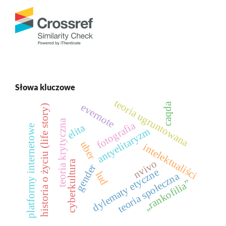
Słowa kluczowe
teoria ugruntowana
caqda
evernote
historia o życiu (life story)
teoria krytyczna
fotografia
elita
platformy internetowe
antyelitaryzm
uber
intelektualiści
nvivo
cyberkultura
gender
dylematy etyczne
lud
teoria społeczna
„rankofilia”