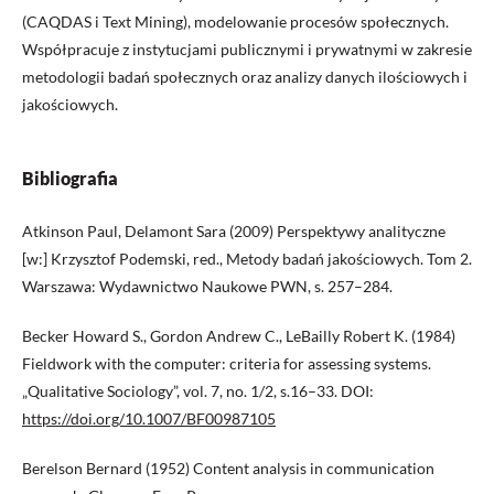
(CAQDAS i Text Mining), modelowanie procesów społecznych.
Współpracuje z instytucjami publicznymi i prywatnymi w zakresie
metodologii badań społecznych oraz analizy danych ilościowych i
jakościowych.
Bibliografia
Atkinson Paul, Delamont Sara (2009) Perspektywy analityczne
[w:] Krzysztof Podemski, red., Metody badań jakościowych. Tom 2.
Warszawa: Wydawnictwo Naukowe PWN, s. 257–284.
Becker Howard S., Gordon Andrew C., LeBailly Robert K. (1984)
Fieldwork with the computer: criteria for assessing systems.
„Qualitative Sociology”, vol. 7, no. 1/2, s.16–33. DOI:
https://doi.org/10.1007/BF00987105
Berelson Bernard (1952) Content analysis in communication