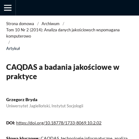
Strona domowa
/
Archiwum
/
Tom 10 Nr 2 (2014): Analiza danych jakościowych wspomagana
komputerowo
/
Przegląd Socjologii Jakościowej
Artykuł
CAQDAS a badania jakościowe w
praktyce
Grzegorz Bryda
Uniwersytet Jagielloński, Instytut Socjologii
DOI:
https://doi.org/10.18778/1733-8069.10.2.02
Słowa kluczowe:
CAQDAS, technologie informatyczne, analiza