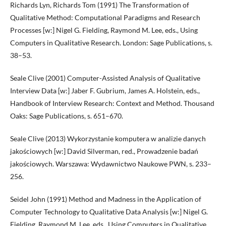
Richards Lyn, Richards Tom (1991) The Transformation of
Qualitative Method: Computational Paradigms and Research
Processes [w:] Nigel G. Fielding, Raymond M. Lee, eds., Using
Computers in Qualitative Research. London: Sage Publications, s.
38–53.
Seale Clive (2001) Computer-Assisted Analysis of Qualitative
Interview Data [w:] Jaber F. Gubrium, James A. Holstein, eds.,
Handbook of Interview Research: Context and Method. Thousand
Oaks: Sage Publications, s. 651–670.
Seale Clive (2013) Wykorzystanie komputera w analizie danych
jakościowych [w:] David Silverman, red., Prowadzenie badań
jakościowych. Warszawa: Wydawnictwo Naukowe PWN, s. 233–
256.
Seidel John (1991) Method and Madness in the Application of
Computer Technology to Qualitative Data Analysis [w:] Nigel G.
Fielding, Raymond M. Lee, eds., Using Computers in Qualitative