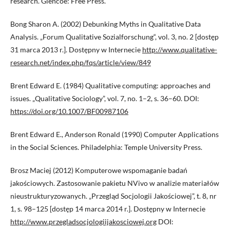
research. Glencoe: Free Press.
Bong Sharon A. (2002) Debunking Myths in Qualitative Data
Analysis. „Forum Qualitative Sozialforschung“, vol. 3, no. 2 [dostęp
31 marca 2013 r.]. Dostępny w Internecie
http://www.qualitative-
research.net/index.php/fqs/article/view/849
Brent Edward E. (1984) Qualitative computing: approaches and
issues. „Qualitative Sociology”, vol. 7, no. 1–2, s. 36–60. DOI:
https://doi.org/10.1007/BF00987106
Brent Edward E., Anderson Ronald (1990) Computer Applications
in the Social Sciences. Philadelphia: Temple University Press.
Brosz Maciej (2012) Komputerowe wspomaganie badań
jakościowych. Zastosowanie pakietu NVivo w analizie materiałów
nieustrukturyzowanych. „Przegląd Socjologii Jakościowej”, t. 8, nr
1, s. 98–125 [dostęp 14 marca 2014 r.]. Dostępny w Internecie
http://www.przegladsocjologiijakosciowej.org
DOI: