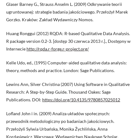
Glaser Barney G., Strauss Anselm L. (2009) Odkrywanie teorii
ugruntowanej: strategie badania jakościowego. Przełożył Marek
Gorzko. Kraków: Zakład Wydawniczy Nomos.
Huang Ronggui (2012) RQDA: R-based Qualitative Data Analysis.
R package version 0.2-3. [dostęp 30 czerwca 2013 r.]., Dostępny w
Internecie
http://rqda.r-forge.r-project.org/
Kelle Udo, ed., (1995) Computer-aided qualitative data analysis:
theory, methods and practice. London: Sage Publications.
Lewins Ann, Silver Christina (2007) Using Software in Qualitative
Research: A Step-by-Step Guide. Thousand Oakes: Sage
Publications. DOI:
https://doi.org/10.4135/9780857025012
Lofland John i in. (2009) Analiza układów społecznych:
przewodnik metodologiczny po badaniach jakościowych.
Przełożyli Sylwia Urbańska, Monika Żychlińska, Anna
Kordasiewicz. Warszawa: Wydawnictwo Naukowe Scholar.