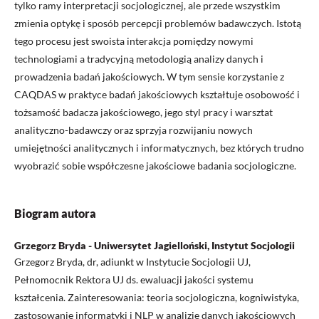
tylko ramy interpretacji socjologicznej, ale przede wszystkim
zmienia optykę i sposób percepcji problemów badawczych. Istotą
tego procesu jest swoista interakcja pomiędzy nowymi
technologiami a tradycyjną metodologią analizy danych i
prowadzenia badań jakościowych. W tym sensie korzystanie z
CAQDAS w praktyce badań jakościowych kształtuje osobowość i
tożsamość badacza jakościowego, jego styl pracy i warsztat
analityczno-badawczy oraz sprzyja rozwijaniu nowych
umiejętności analitycznych i informatycznych, bez których trudno
wyobrazić sobie współczesne jakościowe badania socjologiczne.
Biogram autora
Grzegorz Bryda - Uniwersytet Jagielloński, Instytut Socjologii
Grzegorz Bryda, dr, adiunkt w Instytucie Socjologii UJ,
Pełnomocnik Rektora UJ ds. ewaluacji jakości systemu
kształcenia. Zainteresowania: teoria socjologiczna, kogniwistyka,
zastosowanie informatyki i NLP w analizie danych jakościowych