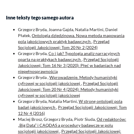
Inne teksty tego samego autora
Grzegorz Bryda, Joanna Gajda, Natalia Martini, Daniel
Płatek,
Ontologia dziedzinowa. Nowa metoda mapowania
pola jakościowych praktyk badawczych
,
Przegląd
Socjologii Jakościowej: Tom 20 Nr 2 (2024)
Grzegorz Bryda,
Co i jak? Typologia analiz narracyjnych
oparta na praktykach badawczych
,
Przegląd Socjologii
Jakościowej: Tom 16 Nr 3 (2020): Płeć w badaniach nad
niepełnosprawnością
Grzegorz Bryda ,
Wprowadzenie. Metody humanistyki
cyfrowej w socjologii jakościowej
,
Przegląd Socjologii
Jakościowej: Tom 20 Nr 4 (2024): Metody humanistyki
cyfrowej w socjologii jakościowej
Grzegorz Bryda, Natalia Martini,
W stronę ontologii pola
badań jakościowych
,
Przegląd Socjologii Jakościowej: Tom
12 Nr 4 (2016)
Maciej Brosz, Grzegorz Bryda, Piotr Siuda,
Od redaktorów:
„Big Data” i CAQDAS a procedury badawcze w polu
socjologii jakościowej
,
Przegląd Socjologii Jakościowej: