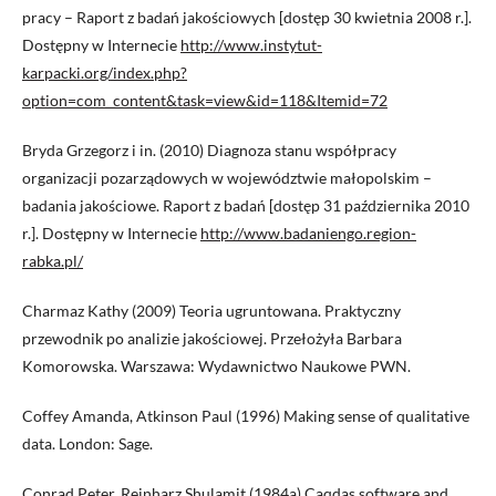
pracy – Raport z badań jakościowych [dostęp 30 kwietnia 2008 r.].
Dostępny w Internecie
http://www.instytut-
karpacki.org/index.php?
option=com_content&task=view&id=118&Itemid=72
Bryda Grzegorz i in. (2010) Diagnoza stanu współpracy
organizacji pozarządowych w województwie małopolskim –
badania jakościowe. Raport z badań [dostęp 31 października 2010
r.]. Dostępny w Internecie
http://www.badaniengo.region-
rabka.pl/
Charmaz Kathy (2009) Teoria ugruntowana. Praktyczny
przewodnik po analizie jakościowej. Przełożyła Barbara
Komorowska. Warszawa: Wydawnictwo Naukowe PWN.
Coffey Amanda, Atkinson Paul (1996) Making sense of qualitative
data. London: Sage.
Conrad Peter, Reinharz Shulamit (1984a) Caqdas software and