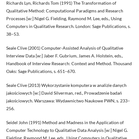
Richards Lyn, Richards Tom (1991) The Transformation of
Qualitative Method: Computational Paradigms and Research
Processes [w:] Nigel G. Fielding, Raymond M. Lee, eds., Using
Computers in Qualitative Research. London: Sage Publications, s.
38–53.
Seale Clive (2001) Computer-Assisted Analysis of Qualitative
Interview Data [w:] Jaber F. Gubrium, James A. Holstein, eds.,
Handbook of Interview Research: Context and Method. Thousand
Oaks: Sage Publications, s. 651–670.
Seale Clive (2013) Wykorzystanie komputera w analizie danych
jakościowych [w:] David Silverman, red., Prowadzenie badań
jakościowych. Warszawa: Wydawnictwo Naukowe PWN, s. 233–
256.
Seidel John (1991) Method and Madness in the Application of
Computer Technology to Qualitative Data Analysis [w:] Nigel G.
Fielding, Raymond M. Lee, eds., Using Computers in Qualitative