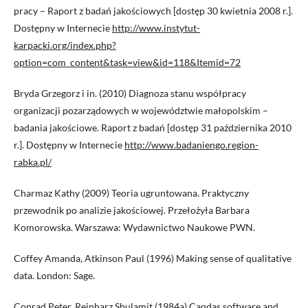
pracy – Raport z badań jakościowych [dostęp 30 kwietnia 2008 r.].
Dostępny w Internecie
http://www.instytut-
karpacki.org/index.php?
option=com_content&task=view&id=118&Itemid=72
Bryda Grzegorz i in. (2010) Diagnoza stanu współpracy
organizacji pozarządowych w województwie małopolskim –
badania jakościowe. Raport z badań [dostęp 31 października 2010
r.]. Dostępny w Internecie
http://www.badaniengo.region-
rabka.pl/
Charmaz Kathy (2009) Teoria ugruntowana. Praktyczny
przewodnik po analizie jakościowej. Przełożyła Barbara
Komorowska. Warszawa: Wydawnictwo Naukowe PWN.
Coffey Amanda, Atkinson Paul (1996) Making sense of qualitative
data. London: Sage.
Conrad Peter, Reinharz Shulamit (1984a) Caqdas software and