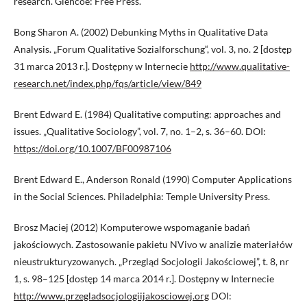
research. Glencoe: Free Press.
Bong Sharon A. (2002) Debunking Myths in Qualitative Data
Analysis. „Forum Qualitative Sozialforschung“, vol. 3, no. 2 [dostęp
31 marca 2013 r.]. Dostępny w Internecie
http://www.qualitative-
research.net/index.php/fqs/article/view/849
Brent Edward E. (1984) Qualitative computing: approaches and
issues. „Qualitative Sociology”, vol. 7, no. 1–2, s. 36–60. DOI:
https://doi.org/10.1007/BF00987106
Brent Edward E., Anderson Ronald (1990) Computer Applications
in the Social Sciences. Philadelphia: Temple University Press.
Brosz Maciej (2012) Komputerowe wspomaganie badań
jakościowych. Zastosowanie pakietu NVivo w analizie materiałów
nieustrukturyzowanych. „Przegląd Socjologii Jakościowej”, t. 8, nr
1, s. 98–125 [dostęp 14 marca 2014 r.]. Dostępny w Internecie
http://www.przegladsocjologiijakosciowej.org
DOI: