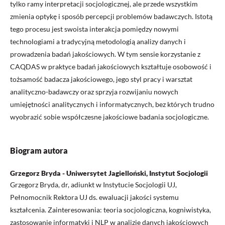
tylko ramy interpretacji socjologicznej, ale przede wszystkim
zmienia optykę i sposób percepcji problemów badawczych. Istotą
tego procesu jest swoista interakcja pomiędzy nowymi
technologiami a tradycyjną metodologią analizy danych i
prowadzenia badań jakościowych. W tym sensie korzystanie z
CAQDAS w praktyce badań jakościowych kształtuje osobowość i
tożsamość badacza jakościowego, jego styl pracy i warsztat
analityczno-badawczy oraz sprzyja rozwijaniu nowych
umiejętności analitycznych i informatycznych, bez których trudno
wyobrazić sobie współczesne jakościowe badania socjologiczne.
Biogram autora
Grzegorz Bryda - Uniwersytet Jagielloński, Instytut Socjologii
Grzegorz Bryda, dr, adiunkt w Instytucie Socjologii UJ,
Pełnomocnik Rektora UJ ds. ewaluacji jakości systemu
kształcenia. Zainteresowania: teoria socjologiczna, kogniwistyka,
zastosowanie informatyki i NLP w analizie danych jakościowych