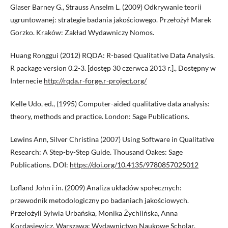
Glaser Barney G., Strauss Anselm L. (2009) Odkrywanie teorii
ugruntowanej: strategie badania jakościowego. Przełożył Marek
Gorzko. Kraków: Zakład Wydawniczy Nomos.
Huang Ronggui (2012) RQDA: R-based Qualitative Data Analysis.
R package version 0.2-3. [dostęp 30 czerwca 2013 r.]., Dostępny w
Internecie
http://rqda.r-forge.r-project.org/
Kelle Udo, ed., (1995) Computer-aided qualitative data analysis:
theory, methods and practice. London: Sage Publications.
Lewins Ann, Silver Christina (2007) Using Software in Qualitative
Research: A Step-by-Step Guide. Thousand Oakes: Sage
Publications. DOI:
https://doi.org/10.4135/9780857025012
Lofland John i in. (2009) Analiza układów społecznych:
przewodnik metodologiczny po badaniach jakościowych.
Przełożyli Sylwia Urbańska, Monika Żychlińska, Anna
Kordasiewicz. Warszawa: Wydawnictwo Naukowe Scholar.