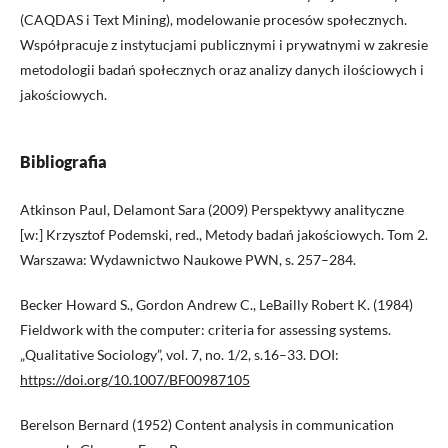
(CAQDAS i Text Mining), modelowanie procesów społecznych.
Współpracuje z instytucjami publicznymi i prywatnymi w zakresie
metodologii badań społecznych oraz analizy danych ilościowych i
jakościowych.
Bibliografia
Atkinson Paul, Delamont Sara (2009) Perspektywy analityczne
[w:] Krzysztof Podemski, red., Metody badań jakościowych. Tom 2.
Warszawa: Wydawnictwo Naukowe PWN, s. 257–284.
Becker Howard S., Gordon Andrew C., LeBailly Robert K. (1984)
Fieldwork with the computer: criteria for assessing systems.
„Qualitative Sociology”, vol. 7, no. 1/2, s.16–33. DOI:
https://doi.org/10.1007/BF00987105
Berelson Bernard (1952) Content analysis in communication