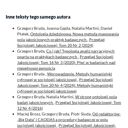
Inne teksty tego samego autora
Grzegorz Bryda, Joanna Gajda, Natalia Martini, Daniel
Płatek,
Ontologia dziedzinowa. Nowa metoda mapowania
pola jakościowych praktyk badawczych
,
Przegląd
Socjologii Jakościowej: Tom 20 Nr 2 (2024)
Grzegorz Bryda,
Co i jak? Typologia analiz narracyjnych
oparta na praktykach badawczych
,
Przegląd Socjologii
Jakościowej: Tom 16 Nr 3 (2020): Płeć w badaniach nad
niepełnosprawnością
Grzegorz Bryda ,
Wprowadzenie. Metody humanistyki
cyfrowej w socjologii jakościowej
,
Przegląd Socjologii
Jakościowej: Tom 20 Nr 4 (2024): Metody humanistyki
cyfrowej w socjologii jakościowej
Grzegorz Bryda, Natalia Martini,
W stronę ontologii pola
badań jakościowych
,
Przegląd Socjologii Jakościowej: Tom
12 Nr 4 (2016)
Maciej Brosz, Grzegorz Bryda, Piotr Siuda,
Od redaktorów:
„Big Data” i CAQDAS a procedury badawcze w polu
socjologii jakościowej
,
Przegląd Socjologii Jakościowej: