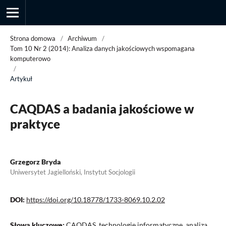
Strona domowa
/
Archiwum
/
Tom 10 Nr 2 (2014): Analiza danych jakościowych wspomagana
komputerowo
/
Przegląd Socjologii Jakościowej
Artykuł
CAQDAS a badania jakościowe w
praktyce
Grzegorz Bryda
Uniwersytet Jagielloński, Instytut Socjologii
DOI:
https://doi.org/10.18778/1733-8069.10.2.02
Słowa kluczowe:
CAQDAS, technologie informatyczne, analiza