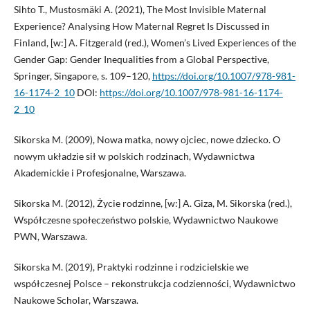
Sihto T., Mustosmäki A. (2021), The Most Invisible Maternal
Experience? Analysing How Maternal Regret Is Discussed in
Finland, [w:] A. Fitzgerald (red.), Women’s Lived Experiences of the
Gender Gap: Gender Inequalities from a Global Perspective,
Springer, Singapore, s. 109–120,
https://doi.org/10.1007/978-981-
16-1174-2_10
DOI:
https://doi.org/10.1007/978-981-16-1174-
2_10
Sikorska M. (2009), Nowa matka, nowy ojciec, nowe dziecko. O
nowym układzie sił w polskich rodzinach, Wydawnictwa
Akademickie i Profesjonalne, Warszawa.
Sikorska M. (2012), Życie rodzinne, [w:] A. Giza, M. Sikorska (red.),
Współczesne społeczeństwo polskie, Wydawnictwo Naukowe
PWN, Warszawa.
Sikorska M. (2019), Praktyki rodzinne i rodzicielskie we
współczesnej Polsce – rekonstrukcja codzienności, Wydawnictwo
Naukowe Scholar, Warszawa.