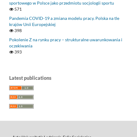
sportowego w Polsce jako przedmiotu socjologii sportu
571
Pandemia COVID-19 a zmiana modelu pracy. Polska na tle
krajów Unii Europejskiej
398
Pokolenie Z na rynku pracy – strukturalne uwarunkowania i
oczekiwania
393
Latest publications