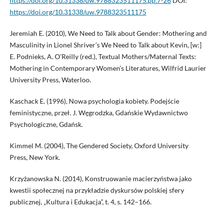
https://doi.org/10.31338/uw.9788323511175.pp.7-26
DOI:
https://doi.org/10.31338/uw.9788323511175
Jeremiah E. (2010), We Need to Talk about Gender: Mothering and
Masculinity in Lionel Shriver’s We Need to Talk about Kevin, [w:]
E. Podnieks, A. O’Reilly (red.), Textual Mothers/Maternal Texts:
Mothering in Contemporary Women’s Literatures, Wilfrid Laurier
University Press, Waterloo.
Kaschack E. (1996), Nowa psychologia kobiety. Podejście
feministyczne, przeł. J. Węgrodzka, Gdańskie Wydawnictwo
Psychologiczne, Gdańsk.
Kimmel M. (2004), The Gendered Society, Oxford University
Press, New York.
Krzyżanowska N. (2014), Konstruowanie macierzyństwa jako
kwestii społecznej na przykładzie dyskursów polskiej sfery
publicznej, „Kultura i Edukacja”, t. 4, s. 142–166.