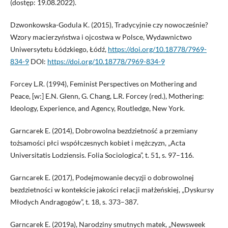
(dostęp: 19.08.2022).
Dzwonkowska-Godula K. (2015), Tradycyjnie czy nowocześnie?
Wzory macierzyństwa i ojcostwa w Polsce, Wydawnictwo
Uniwersytetu Łódzkiego, Łódź,
https://doi.org/10.18778/7969-
834-9
DOI:
https://doi.org/10.18778/7969-834-9
Forcey L.R. (1994), Feminist Perspectives on Mothering and
Peace, [w:] E.N. Glenn, G. Chang, L.R. Forcey (red.), Mothering:
Ideology, Experience, and Agency, Routledge, New York.
Garncarek E. (2014), Dobrowolna bezdzietność a przemiany
tożsamości płci współczesnych kobiet i mężczyzn, „Acta
Universitatis Lodziensis. Folia Sociologica”, t. 51, s. 97–116.
Garncarek E. (2017), Podejmowanie decyzji o dobrowolnej
bezdzietności w kontekście jakości relacji małżeńskiej, „Dyskursy
Młodych Andragogów”, t. 18, s. 373–387.
Garncarek E. (2019a), Narodziny smutnych matek, „Newsweek