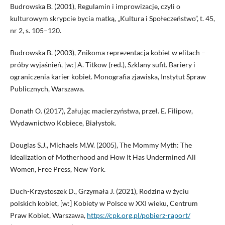
Budrowska B. (2001), Regulamin i improwizacje, czyli o
kulturowym skrypcie bycia matką, „Kultura i Społeczeństwo”, t. 45,
nr 2, s. 105–120.
Budrowska B. (2003), Znikoma reprezentacja kobiet w elitach –
próby wyjaśnień, [w:] A. Titkow (red.), Szklany sufit. Bariery i
ograniczenia karier kobiet. Monografia zjawiska, Instytut Spraw
Publicznych, Warszawa.
Donath O. (2017), Żałując macierzyństwa, przeł. E. Filipow,
Wydawnictwo Kobiece, Białystok.
Douglas S.J., Michaels M.W. (2005), The Mommy Myth: The
Idealization of Motherhood and How It Has Undermined All
Women, Free Press, New York.
Duch-Krzystoszek D., Grzymała J. (2021), Rodzina w życiu
polskich kobiet, [w:] Kobiety w Polsce w XXI wieku, Centrum
Praw Kobiet, Warszawa,
https://cpk.org.pl/pobierz-raport/