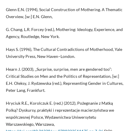
Glenn E.N. (1994), Social Construction of Mothering. A Thematic
Overview, [w:] E.N. Glenn,
G. Chang, L.R. Forcey (red.), Mothering: Ideology, Experience, and
Agency, Routledge, New York.
Hays S. (1996), The Cultural Contradictions of Motherhood, Yale
University Press, New Haven–London.
Hearn J. (2003), „Surprise, surprise, men are gendered too”:
Critical Studies on Men and the Politics of Representation, [w:]
E.H. Oleksy, J. Rydzewska (red.), Representing Gender in Cultures,
Peter Lang, Frankfurt.
Hryciuk R.E., Korolczuk E. (red.) (2012), Pożegnanie z Matką
Polką? Dyskursy, praktyki i reprezentacje macierzyństwa we
współczesnej Polsce, Wydawnictwa Uniwersytetu
Warszawskiego, Warszawa,