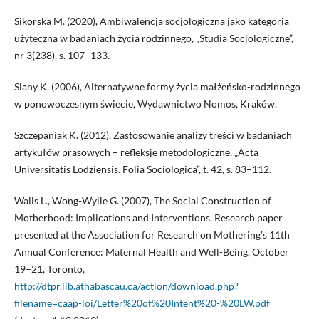
Sikorska M. (2020), Ambiwalencja socjologiczna jako kategoria
użyteczna w badaniach życia rodzinnego, „Studia Socjologiczne”,
nr 3(238), s. 107–133.
Slany K. (2006), Alternatywne formy życia małżeńsko-rodzinnego
w ponowoczesnym świecie, Wydawnictwo Nomos, Kraków.
Szczepaniak K. (2012), Zastosowanie analizy treści w badaniach
artykułów prasowych – refleksje metodologiczne, „Acta
Universitatis Lodziensis. Folia Sociologica”, t. 42, s. 83–112.
Walls L., Wong-Wylie G. (2007), The Social Construction of
Motherhood: Implications and Interventions, Research paper
presented at the Association for Research on Mothering’s 11th
Annual Conference: Maternal Health and Well-Being, October
19–21, Toronto,
http://dtpr.lib.athabascau.ca/action/download.php?
filename=caap-loi/Letter%20of%20Intent%20-%20LW.pdf