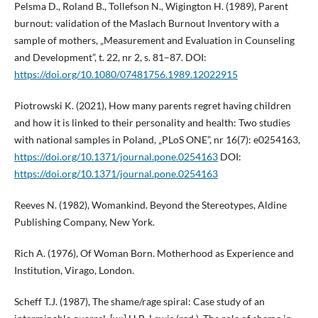
Pelsma D., Roland B., Tollefson N., Wigington H. (1989), Parent
burnout: validation of the Maslach Burnout Inventory with a
sample of mothers, „Measurement and Evaluation in Counseling
and Development”, t. 22, nr 2, s. 81–87. DOI:
https://doi.org/10.1080/07481756.1989.12022915
Piotrowski K. (2021), How many parents regret having children
and how it is linked to their personality and health: Two studies
with national samples in Poland, „PLoS ONE”, nr 16(7): e0254163,
https://doi.org/10.1371/journal.pone.0254163
DOI:
https://doi.org/10.1371/journal.pone.0254163
Reeves N. (1982), Womankind. Beyond the Stereotypes, Aldine
Publishing Company, New York.
Rich A. (1976), Of Woman Born. Motherhood as Experience and
Institution, Virago, London.
Scheff T.J. (1987), The shame/rage spiral: Case study of an