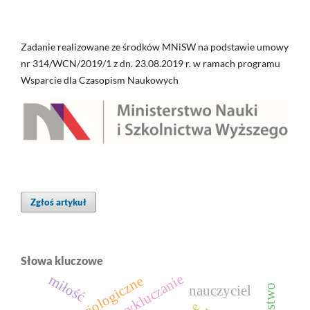
Zadanie realizowane ze środków MNiSW na podstawie umowy
nr 314/WCN/2019/1 z dn. 23.08.2019 r. w ramach programu
Wsparcie dla Czasopism Naukowych
Zgłoś artykuł
Słowa kluczowe
wykluczanie
miłość
teorie socjologiczne
nauczyciel