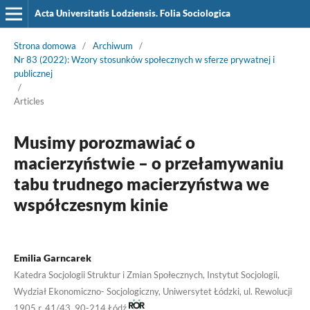
Acta Universitatis Lodziensis. Folia Sociologica
Strona domowa
/
Archiwum
/
Nr 83 (2022): Wzory stosunków społecznych w sferze prywatnej i
publicznej
/
Articles
Musimy porozmawiać o
macierzyństwie – o przełamywaniu
tabu trudnego macierzyństwa we
współczesnym kinie
Emilia Garncarek
Katedra Socjologii Struktur i Zmian Społecznych, Instytut Socjologii,
Wydział Ekonomiczno- Socjologiczny, Uniwersytet Łódzki, ul. Rewolucji
1905 r. 41/43, 90-214 Łódź