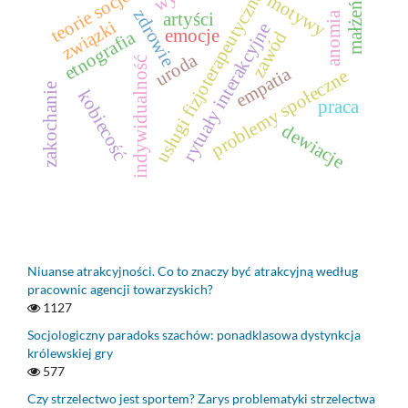
małżeństwo
usługi fizjoterapeutyczne
motywy
zdrowie
artyści
anomia
związki
rytuały interakcyjne
emocje
etnografia
zawód
uroda
indywidualność
empatia
problemy społeczne
zakochanie
kobiecość
praca
dewiacje
Niuanse atrakcyjności. Co to znaczy być atrakcyjną według
pracownic agencji towarzyskich?
1127
Socjologiczny paradoks szachów: ponadklasowa dystynkcja
królewskiej gry
577
Czy strzelectwo jest sportem? Zarys problematyki strzelectwa