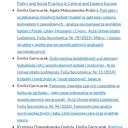
Policy and Social Practice in Central and Eastern Europe
Emilia Garncarek, Agata Matuszewska-Kubicz,
Potrzeby i
oczekiwania młodych kobiet (matek) w zakresie rozwoju
kompetencji zawodowych –analiza porównawcza wyników
badań z Polski, Litwy, Hiszpanii i Cypru
,
Acta Universitatis
Lodziensis. Folia Sociologica: Nr 78 (2021): Mikro- i mezzo-
struktury społeczne we współczesnych analizach
socjologicznych
Emilia Garncarek,
Dobrowolna bezdzietność a przemiany
tożsamości płci współczesnych kobiet i mężczyzn
,
Acta
Universitatis Lodziensis. Folia Sociologica: Nr 51 (2014):
Kobiety i mężczyźni w "postrodzinnym" świecie
Emilia Garncarek,
Fenomen zjawiska szarych rozwodów w
kulturze zachodu – jego uwarunkowania w świetle
współczesnych opracowań
,
Acta Universitatis Lodziensis.
Folia Sociologica: Nr 96 (2026): Feministyczne analizy
norm społecznych i tabu. Upłciowione ciała oraz praktyki
oporu
Krystyna Dzwonkowska-Godula, Emilia Garncarek,
Rodzina