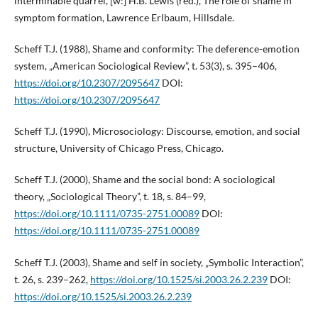
interminable quarrel, [w:] H.B. Lewis (red.), The role of shame in
symptom formation, Lawrence Erlbaum, Hillsdale.
Scheff T.J. (1988), Shame and conformity: The deference-emotion
system, „American Sociological Review”, t. 53(3), s. 395–406,
https://doi.org/10.2307/2095647
DOI:
https://doi.org/10.2307/2095647
Scheff T.J. (1990), Microsociology: Discourse, emotion, and social
structure, University of Chicago Press, Chicago.
Scheff T.J. (2000), Shame and the social bond: A sociological
theory, „Sociological Theory”, t. 18, s. 84–99,
https://doi.org/10.1111/0735-2751.00089
DOI:
https://doi.org/10.1111/0735-2751.00089
Scheff T.J. (2003), Shame and self in society, „Symbolic Interaction”,
t. 26, s. 239–262,
https://doi.org/10.1525/si.2003.26.2.239
DOI:
https://doi.org/10.1525/si.2003.26.2.239