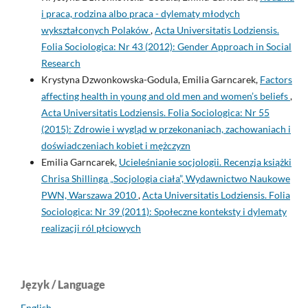
i praca, rodzina albo praca - dylematy młodych
wykształconych Polaków
,
Acta Universitatis Lodziensis.
Folia Sociologica: Nr 43 (2012): Gender Approach in Social
Research
Krystyna Dzwonkowska-Godula, Emilia Garncarek,
Factors
affecting health in young and old men and women’s beliefs
,
Acta Universitatis Lodziensis. Folia Sociologica: Nr 55
(2015): Zdrowie i wygląd w przekonaniach, zachowaniach i
doświadczeniach kobiet i mężczyzn
Emilia Garncarek,
Ucieleśnianie socjologii. Recenzja książki
Chrisa Shillinga „Socjologia ciała”, Wydawnictwo Naukowe
PWN, Warszawa 2010
,
Acta Universitatis Lodziensis. Folia
Sociologica: Nr 39 (2011): Społeczne konteksty i dylematy
realizacji ról płciowych
Język / Language
English