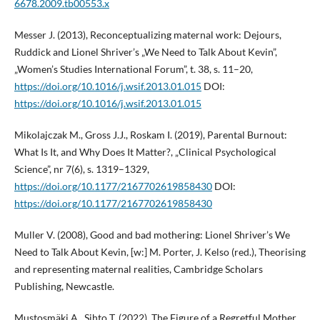
6678.2009.tb00553.x
Messer J. (2013), Reconceptualizing maternal work: Dejours,
Ruddick and Lionel Shriver’s „We Need to Talk About Kevin”,
„Women’s Studies International Forum”, t. 38, s. 11–20,
https://doi.org/10.1016/j.wsif.2013.01.015
DOI:
https://doi.org/10.1016/j.wsif.2013.01.015
Mikolajczak M., Gross J.J., Roskam I. (2019), Parental Burnout:
What Is It, and Why Does It Matter?, „Clinical Psychological
Science”, nr 7(6), s. 1319–1329,
https://doi.org/10.1177/2167702619858430
DOI:
https://doi.org/10.1177/2167702619858430
Muller V. (2008), Good and bad mothering: Lionel Shriver’s We
Need to Talk About Kevin, [w:] M. Porter, J. Kelso (red.), Theorising
and representing maternal realities, Cambridge Scholars
Publishing, Newcastle.
Mustosmäki A., Sihto T. (2022), The Figure of a Regretful Mother