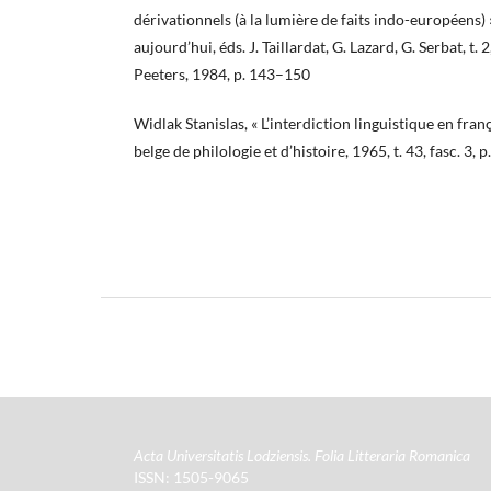
dérivationnels (à la lumière de faits indo-européens) »
aujourd’hui, éds. J. Taillardat, G. Lazard, G. Serbat, t.
Peeters, 1984, p. 143–150
Widlak Stanislas, « L’interdiction linguistique en fran
belge de philologie et d’histoire, 1965, t. 43, fasc. 3,
Acta Universitatis Lodziensis. Folia Litteraria Romanica
ISSN: 1505-9065