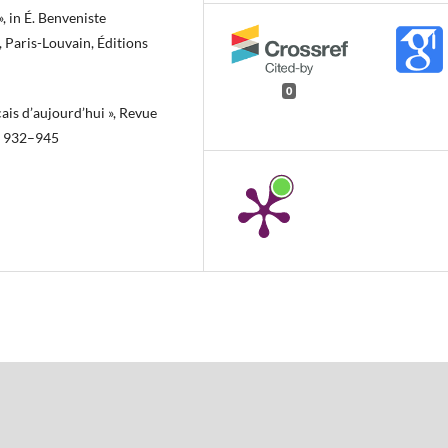
, in É. Benveniste
 2, Paris-Louvain, Éditions
0
çais d’aujourd’hui », Revue
 p. 932–945