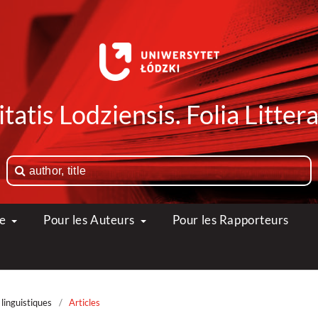
tatis Lodziensis. Folia Litte
ue
Pour les Auteurs
Pour les Rapporteurs
linguistiques
/
Articles