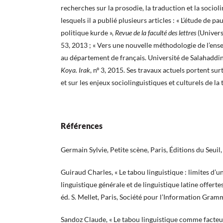
recherches sur la prosodie, la traduction et la socio
lesquels il a publié plusieurs articles : « L’étude de p
politique kurde »,
Revue de la faculté des lettres
(Univers
53, 2013 ; « Vers une nouvelle méthodologie de l’ens
au département de français. Université de Salahaddin
Koya. Irak
, nº 3, 2015. Ses travaux actuels portent sur
et sur les enjeux sociolinguistiques et culturels de la
Références
Germain Sylvie, Petite scène, Paris, Éditions du Seuil
Guiraud Charles, « Le tabou linguistique : limites d’un
linguistique générale et de linguistique latine offer
éd. S. Mellet, Paris, Société pour l’Information Gra
Sandoz Claude, « Le tabou linguistique comme facteu