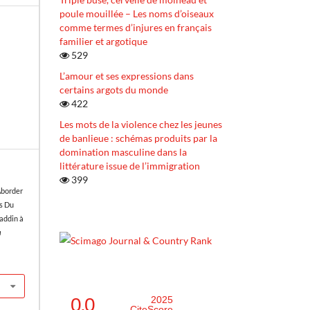
poule mouillée – Les noms d’oiseaux
comme termes d’injures en français
familier et argotique
529
L’amour et ses expressions dans
certains argots du monde
422
Les mots de la violence chez les jeunes
de banlieue : schémas produits par la
domination masculine dans la
littérature issue de l’immigration
399
Aborder
as Du
addin à
a
0.0
2025
CiteScore