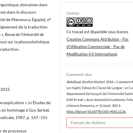
linguistique, domaines dans
auses dans le discours
Licence
ité de Mansoura, Égypte), nº
eignement de la traduction
Ce travail est disponible sous licence
 »,
Revue de l’Université de
Creative Commons Attribution - Pas
tout sur la phonostylistique
d'Utilisation Commerciale - Pas de
 traduction.
Modification 4.0 International
.
Comment citer
Abdulbaqi, Ibrahim Khaleel. 2018. « Comment 
Les Sujets Tabous En Classe De Langue : Le C
, 2015
département De français De l’Université Salah
Erbil En Irak ».
Acta Universitatis Lodziensis. Foli
e explication », in Études de
Litteraria Romanica
, nᵒ 12 (mai): 303-9.
tes en hommage à Guy Serbat,
https://doi.org/10.18778/1505-9065.12.26
.
mmaticale, 1987, p. 147–155
Formats de citations
r de processus