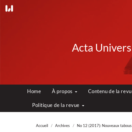
Acta Universi
Home
À propos
Contenu de la rev
Politique de la revue
Accueil
/
Archives
/
No 12 (2017): Nouveaux tabous 