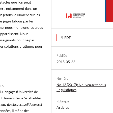
tacles que l’on peut
ngère notamment dans un
s jetons la lumière sur les
es jugés tabous par les
me, nous montrons les types
 apparaissent. Nous
PDF
nseignants pour ne pas
ues solutions pratiques pour
Publiée
2018-05-22
Numéro
No 12 (2017): Nouveaux tabous
din
linguistiques
du langage (Université de
 l’Université de Salahaddin
Rubrique
ique du discours politique oral
Articles
années, il mène des