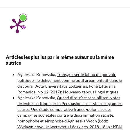
Articles les plus lus par le même auteur ou la même
autrice
Agnieszka Konowska,
Transgresser le tabou du pouvoir
politique : le défigement comme outil argumentatif dans le
discours
,
Acta Universitatis Lodziensis. Folia Litteraria
Romanica: No 12 (2017): Nouveaux tabous linguistiques
Agnieszka Konowska,
Quand dire, c’est sensibiliser. Notes
de lecture critique de La Persuasion au service des grandes
causes. Une étude comparative franco-polonaise des
campagnes sociétales contre la discrimination raciste,
homophobe et sérophobe d’Agnieszka Woch (Łódź,
Wydawnictwo Uniwersytetu Łódzkiego, 2018, 184p.; ISBN