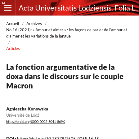
Acta Universitatis Lodziensis. Folia Litteraria Romanica
Accueil
/
Archives
/
No 16 (2021): « Amour et aimer » : les façons de parler de l’amour et
d’aimer et les variations de la langue
/
Articles
La fonction argumentative de la
doxa dans le discours sur le couple
Macron
Agnieszka Konowska
Université de Łódź
https://orcid.org/0000-0002-3041-869X
DOI :
https://doi.org/10.18778/1505-9065.16.15