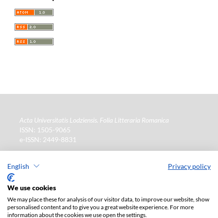
Acta Universitatis Lodziensis. Folia Litteraria Romanica
ISSN: 1505-9065
e-ISSN: 2449-8831
Wydawca
: Wydawnictwo Uniwersytetu Łódzkiego (
www
)
ul. Jana Matejki 34a, 90-237 Łódź
English
Privacy policy
Tel.: 42 235 01 65, fax: 42 66 55 86
Biuro:
journals@uni.lodz.pl
We use cookies
We may place these for analysis of our visitor data, to improve our website, show
La version électronique de la revue est intégralement
personalised content and to give you a great website experience. For more
disponible sur le site en Open Access : (
lien
)
information about the cookies we use open the settings.