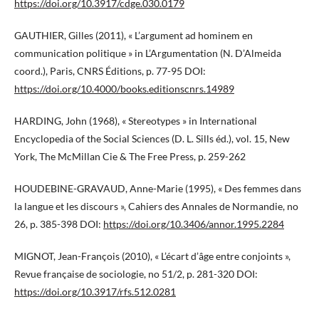
https://doi.org/10.3917/cdge.030.0179
GAUTHIER, Gilles (2011), « L’argument ad hominem en
communication politique » in L’Argumentation (N. D’Almeida
coord.), Paris, CNRS Éditions, p. 77-95 DOI:
https://doi.org/10.4000/books.editionscnrs.14989
HARDING, John (1968), « Stereotypes » in International
Encyclopedia of the Social Sciences (D. L. Sills éd.), vol. 15, New
York, The McMillan Cie & The Free Press, p. 259-262
HOUDEBINE-GRAVAUD, Anne-Marie (1995), « Des femmes dans
la langue et les discours », Cahiers des Annales de Normandie, no
26, p. 385-398 DOI:
https://doi.org/10.3406/annor.1995.2284
MIGNOT, Jean-François (2010), « L’écart d’âge entre conjoints »,
Revue française de sociologie, no 51/2, p. 281-320 DOI:
https://doi.org/10.3917/rfs.512.0281